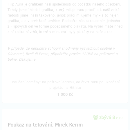
Filip Aura je grafikem naší společnosti od počátku našeho působení.
Tehdy jsme “hledali grafika, který miluje svou práci” a k naší velké
radosti jsme našli takového, jehož práci milujeme my - a to nejen
grafika, ale v prvé řadě umělce. Podpořte nás zakoupením jednoho
z Filipových děl ve formě podepsaného plakátu. Na výběr máte hned
z několika návrhů, které v minulosti byly plakáty na naše akce.
V případě, že nebudete schopni si odměny vyzvednout osobně v
Olomouci, Brně či Praze, připočtěte prosím 120Kč na poštovné a
balné. Děkujeme.​​​​​
Doručení odměny: na poštovní adresu, do čtvrt roku po ukončení
projektu na Hithitu
1 000 Kč
zbývá 8
z 10
Poukaz na tetování: Mirek Kerim