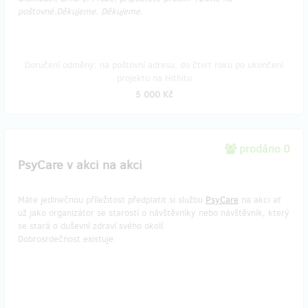
poštovné.Děkujeme.​​​​​​ Děkujeme.​​​​​​​​
Doručení odměny: na poštovní adresu, do čtvrt roku po ukončení
projektu na Hithitu
5 000 Kč
prodáno 0
PsyCare v akci na akci
Máte jedinečnou příležitost předplatit si službu
PsyCare
na akci ať
už jako organizátor se starostí o návštěvníky nebo návštěvník, který
se stará o duševní zdraví svého okolí.
Dobrosrdečnost existuje.