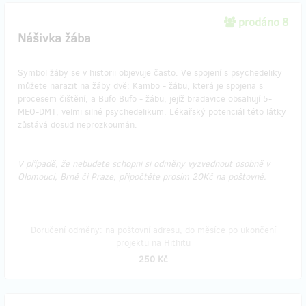
prodáno 8
Nášivka žába
Symbol žáby se v historii objevuje často. Ve spojení s psychedeliky
můžete narazit na žáby dvě: Kambo - žábu, která je spojena s
procesem čištění, a Bufo Bufo - žábu, jejíž bradavice obsahují 5-
MEO-DMT, velmi silné psychedelikum. Lékařský potenciál této látky
zůstává dosud neprozkoumán.
V případě, že nebudete schopni si odměny vyzvednout osobně v
Olomouci, Brně či Praze, připočtěte prosím 20Kč na poštovné.
Doručení odměny: na poštovní adresu, do měsíce po ukončení
projektu na Hithitu
250 Kč