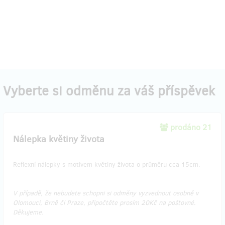
Vyberte si odměnu za váš příspěvek
prodáno 21
Nálepka květiny života
Reflexní nálepky s motivem květiny života o průměru cca 15cm.
V případě, že nebudete schopni si odměny vyzvednout osobně v
Olomouci, Brně či Praze, připočtěte prosím 20Kč na poštovné.
Děkujeme.