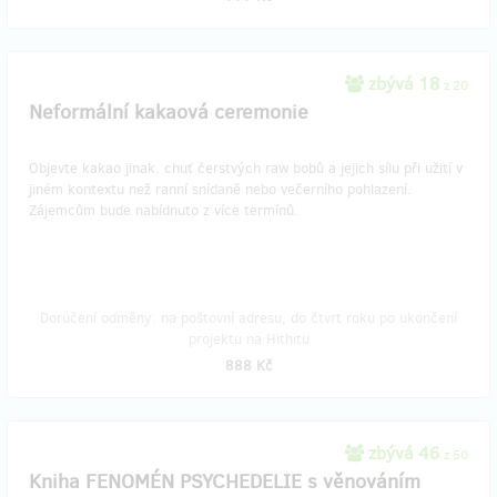
zbývá 18
z 20
Neformální kakaová ceremonie
Objevte kakao jinak. chuť čerstvých raw bobů a jejich sílu při užití v
jiném kontextu než ranní snídaně nebo večerního pohlazení.
Zájemcům bude nabídnuto z více termínů.
Doručení odměny: na poštovní adresu, do čtvrt roku po ukončení
projektu na Hithitu
888 Kč
zbývá 46
z 50
Kniha FENOMÉN PSYCHEDELIE s věnováním