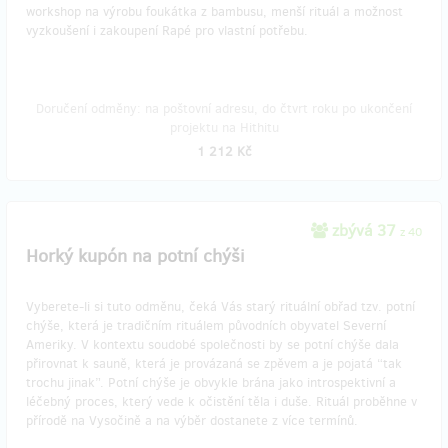
workshop na výrobu foukátka z bambusu, menší rituál a možnost
vyzkoušení i zakoupení Rapé pro vlastní potřebu.
Doručení odměny: na poštovní adresu, do čtvrt roku po ukončení
projektu na Hithitu
1 212 Kč
zbývá 37
z 40
Horký kupón na potní chýši
Vyberete-li si tuto odměnu, čeká Vás starý rituální obřad tzv. potní
chýše, která je tradičním rituálem původních obyvatel Severní
Ameriky. V kontextu soudobé společnosti by se potní chýše dala
přirovnat k sauně, která je provázaná se zpěvem a je pojatá “tak
trochu jinak”. Potní chýše je obvykle brána jako introspektivní a
léčebný proces, který vede k očistění těla i duše. Rituál proběhne v
přírodě na Vysočině a na výběr dostanete z více termínů.