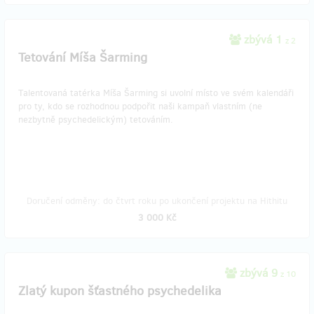
zbývá 1
z 2
Tetování Míša Šarming
Talentovaná tatérka Míša Šarming si uvolní místo ve svém kalendáři
pro ty, kdo se rozhodnou podpořit naši kampaň vlastním (ne
nezbytně psychedelickým) tetováním.
Doručení odměny: do čtvrt roku po ukončení projektu na Hithitu
3 000 Kč
zbývá 9
z 10
Zlatý kupon šťastného psychedelika