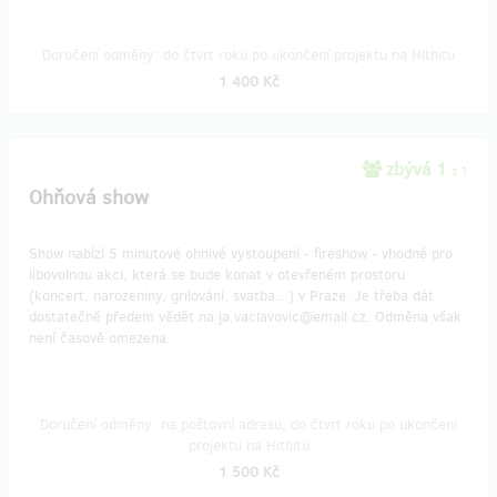
Doručení odměny: do čtvrt roku po ukončení projektu na Hithitu
1 400 Kč
zbývá 1
z 1
Ohňová show
Show nabízí 5 minutové ohnivé vystoupení - fireshow - vhodné pro
libovolnou akci, která se bude konat v otevřeném prostoru
(koncert, narozeniny, grilování, svatba...) v Praze. Je třeba dát
dostatečně předem vědět na ja.vaclavovic@email.cz. Odměna však
není časově omezena.
Doručení odměny: na poštovní adresu, do čtvrt roku po ukončení
projektu na Hithitu
1 500 Kč