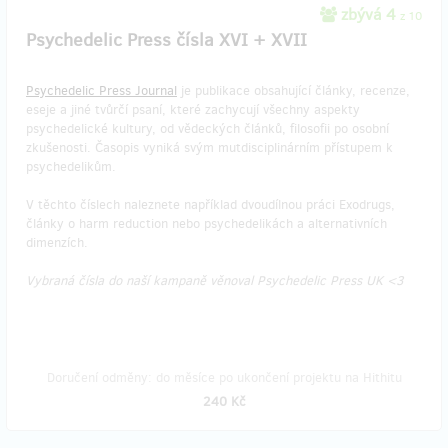
zbývá 4
z 10
Psychedelic Press čísla XVI + XVII
Psychedelic Press Journal
je publikace obsahující články, recenze,
eseje a jiné tvůrčí psaní, které zachycují všechny aspekty
psychedelické kultury, od vědeckých článků, filosofii po osobní
zkušenosti. Časopis vyniká svým mutdisciplinárním přístupem k
psychedelikům.
V těchto číslech naleznete například dvoudílnou práci Exodrugs,
články o harm reduction nebo psychedelikách a alternativních
dimenzích.
Vybraná čísla do naší kampaně věnoval Psychedelic Press UK <3
Doručení odměny: do měsíce po ukončení projektu na Hithitu
240 Kč