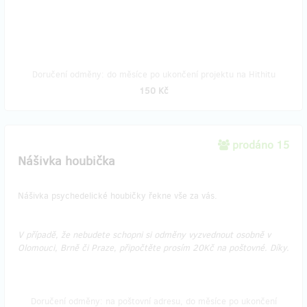
Doručení odměny: do měsíce po ukončení projektu na Hithitu
150 Kč
prodáno 15
Nášivka houbička
Nášivka psychedelické houbičky řekne vše za vás.
V případě, že nebudete schopni si odměny vyzvednout osobně v
Olomouci, Brně či Praze, připočtěte prosím 20Kč na poštovné. Díky.
Doručení odměny: na poštovní adresu, do měsíce po ukončení