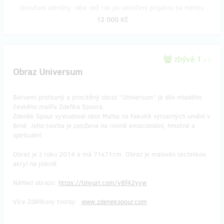
Doručení odměny: déle než rok po ukončení projektu na Hithitu
12 000 Kč
zbývá 1
z 1
Obraz Universum
Barvami protkaný a procítěný obraz “Universum” je dílo mladého
českého malíře Zdeňka Spoura.
Zdeněk Spour vystudoval obor Malba na Fakultě výtvarných umění v
Brně. Jeho tvorba je založena na rovině emocionální, hmotné a
spirituální.
Obraz je z roku 2014 a má 71x71cm. Obraz je malován technikou
akryl na plátně.
Náhled obrazu:
https://tinyurl.com/y8f42yyw
Více Zděňkovy tvorby:
www.zdenekspour.com