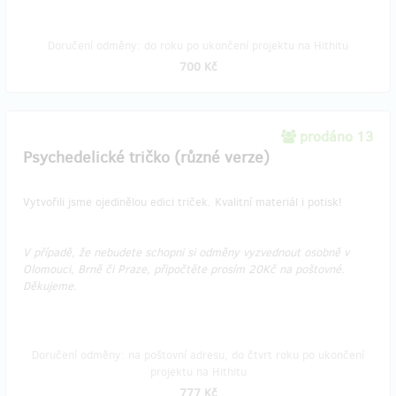
Doručení odměny: do roku po ukončení projektu na Hithitu
700 Kč
prodáno 13
Psychedelické tričko (různé verze)
Vytvořili jsme ojedinělou edici triček. Kvalitní materiál i potisk!
V případě, že nebudete schopni si odměny vyzvednout osobně v
Olomouci, Brně či Praze, připočtěte prosím 20Kč na poštovné.
Děkujeme.​​​​
Doručení odměny: na poštovní adresu, do čtvrt roku po ukončení
projektu na Hithitu
777 Kč