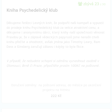
zbývá 23
z 30
Kniha Psychedelický klub
Děkujeme řetězci Levných knih, že podpořil naši kampaň a vypustil
do prodeje knihu Psychedelický klub za velice atraktivní cenu, a
děkujeme i anonymnímu dárci, který knihy naší společnosti věnoval.
Pravdou je, že v záplavě vědeckých papyrusů jsme nenašli chvíli
knihu přečíst a ohodnotit, avšak jména jako Timothy Leary, Ram
Dass a Ginsberg zaručují zábavu i kdyby to byla fikce.
V případě, že nebudete schopni si odměnu vyzvednout osobně v
Olomouci, Brně či Praze, připočtěte prosím 100Kč na poštovné.
Doručení odměny: na poštovní adresu, do měsíce po ukončení
projektu na Hithitu
222 Kč