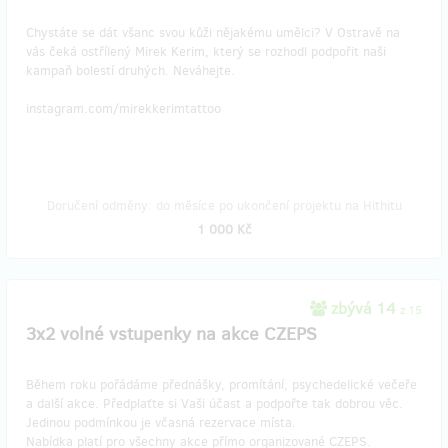
Chystáte se dát všanc svou kůži nějakému umělci? V Ostravě na
vás čeká ostřílený Mirek Kerim, který se rozhodl podpořit naši
kampaň bolestí druhých. Neváhejte.
instagram.com/mirekkerimtattoo
Doručení odměny: do měsíce po ukončení projektu na Hithitu
1 000 Kč
zbývá 14
z 15
3x2 volné vstupenky na akce CZEPS
Během roku pořádáme přednášky, promítání, psychedelické večeře
a další akce. Předplaťte si Vaši účast a podpořte tak dobrou věc.
Jedinou podmínkou je včasná rezervace místa.
Nabídka platí pro všechny akce přímo organizované CZEPS.