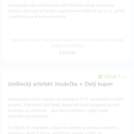
Zakoupením této odměny zároveň získáváte vstup zdarma na
všechny akce pro veřejnost organizované CZEPS až do 31.6. 2018!
( podmínkou je včasná rezervace)
Doručení odměny: na poštovní adresu, do čtvrt roku po ukončení
projektu na Hithitu
3 535 Kč
zbývá 1
z 5
Umělecký artefakt: Houbička + Zlatý kupon
Zakoupením tohoto kuponu se zařadíte k V.I.P. mecenášům celého
projektu. Odměnou Vám budiž jedinečná ručně vytepaná kovová
houbička od umělkyně . Jako bonus obdržíte i zlatý kupón
šťastného psychedelika.
V případě, že nebudete schopni si odměny vyzvednout osobně v
Olomouci, Brně či Praze, připočtěte prosím 120Kč na