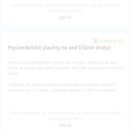
Doručení odměny: na poštovní adresu, do půl roku po ukončení
projektu na Hithitu
600 Kč
prodáno 27
Psychedelické plachty na zeď (různé druhy)
Plachty s psychedelickým vzorem se hodí jako dekorace na zeď,
pohoz na postel i jako závěs na okno. Na výběr dostanete z několika
druhů.
V případě, že nebudete schopni si odměny vyzvednout osobně v
Olomouci, Brně či Praze, připočtěte prosím 120Kč na poštovné.
Doručení odměny: na poštovní adresu, do čtvrt roku po ukončení
projektu na Hithitu
636 Kč