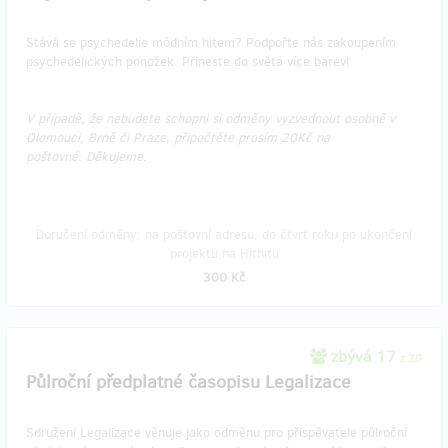
Stává se psychedelie módním hitem? Podpořte nás zakoupením
psychedelických ponožek. Přineste do světa více barev!
V případě, že nebudete schopni si odměny vyzvednout osobně v
Olomouci, Brně či Praze, připočtěte prosím 20Kč na
poštovné. Děkujeme.
Doručení odměny: na poštovní adresu, do čtvrt roku po ukončení
projektu na Hithitu
300 Kč
zbývá 17
z 20
Půlroční předplatné časopisu Legalizace
Sdružení Legalizace věnuje jako odměnu pro přispěvatele půlroční