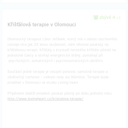
zbývá 4
z 5
Křišťálová terapie v Olomouci
Olomoucký terapeut Libor Jeřábek, který má v oblasti duchovního
rozvoje více jak 25 letou zkušenost, nám věnoval poukazy na
křišťálovou terapii. Křišťály z krystalů horského křišťálu působí na
jednotlivé čakry a otvírají energetické dráhy, pomáhají při
psychických, somatických i psychosomatických obtížích.
Součástí jedné terapie je vstupní pohovor, samotná terapie a
závěrečný rozhovor - celkem tedy asi 90minut. Terapie bude
probíhat v Olomouci ve studiu Loving heart.
Připěvatel obdrží emailem poukaz platný po dobu jednoho roku.
http://www.lovingheart.cz/kristalova-terapie/