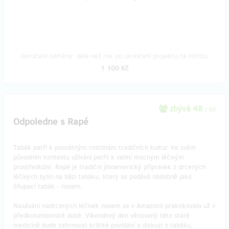
Doručení odměny: déle než rok po ukončení projektu na Hithitu
1 100 Kč
zbývá 48
z 50
Odpoledne s Rapé
Tabák patří k posvátným rostlinám tradičních kultur. Ve svém
původním kontextu užívání patřil k velmi mocným léčivým
prostředkům. Rapé je tradiční jihoamerický přípravek z drcených
léčivých bylin na bázi tabáku, který se podává obdobně jako
šňupací tabák - nosem.
Nasávání nadrcených léčivek nosem se v Amazonii praktikovalo už v
předkolumbovské době. Víkendový den věnovaný této staré
medicíně bude zahrnovat krátké povídání a diskuzi o tabáku,