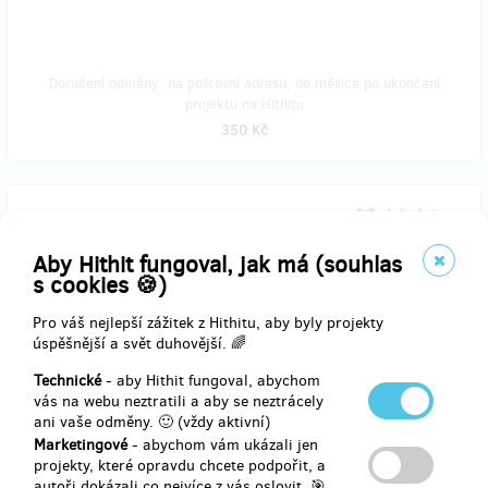
Doručení odměny: na poštovní adresu, do měsíce po ukončení
projektu na Hithitu
350 Kč
zbývá 1
z 2
Podepsaná grafika "Kde žijete"
Aby Hithit fungoval, jak má (souhlas
s cookies 🍪)
Zcestovalý vizionářský umělec Alexander Ward věnoval dva kusy
psychedelického obrazu překypujícího barvami a pulzující energií.
Pro váš nejlepší zážitek z Hithitu, aby byly projekty
úspěšnější a svět duhovější. 🌈
www.wardyworks.art
Technické
- aby Hithit fungoval, abychom
vás na webu neztratili a aby se neztrácely
Grafika má rozměry 30cm x 27cm a je lemována bílým okrajem.
ani vaše odměny. 🙂 (vždy aktivní)
Autor ji doplnil o vlastní podpis.
Marketingové
- abychom vám ukázali jen
Náhled:
projekty, které opravdu chcete podpořit, a
https://tinyurl.com/y8m3a6vf
autoři dokázali co nejvíce z vás oslovit. 🎯