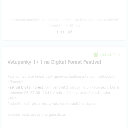
Doručení odměny: na poštovní adresu, do čtvrt roku po ukončení
projektu na Hithitu
1 313 Kč
zbývá 1
z 1
Vstupenky 1+1 na Digital Forest Festival
Rádi se necháte unést psytrancovou hudbou a tancem obklopeni
přírodou?
Festival Digital Forest
nám věnoval 2 vstupy na unikátní akci, která
proběhne 25-27.08. 2017 v rekreačním vesmírném středisku
Věšín.
Podpořte naši věc a zdraví vašeho skotačivého ducha.
Donátor bude uveden na guestlistu.