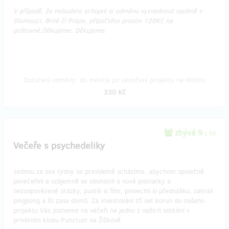
V případě, že nebudete schopni si odměnu vyzvednout osobně v
Olomouci, Brně či Praze, připočtěte prosím 120Kč na
poštovné.Děkujeme.​​​​​​ Děkujeme.​​​​​​​​
Doručení odměny: do měsíce po ukončení projektu na Hithitu
330 Kč
zbývá 9
z 30
Večeře s psychedeliky
Jednou za dva týdny se pravidelně scházíme, abychom společně
povečeřeli a vzájemně se obohatili o nové poznatky a
nezodpovězené otázky, pustili si film, poslechli si přednášku, zahráli
pingpong a šli zase domů. Za investování tří set korun do našeho
projektu Vás pozveme na večeři na jedno z našich setkání v
privátním klubu Punctum na Žižkově.