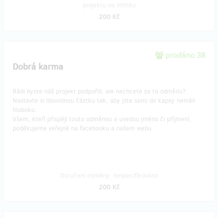
projektu na Hithitu
200 Kč
prodáno 38
Dobrá karma
Rádi byste náš projekt podpořili, ale nechcete za to odměnu?
Nastavte si libovolnou částku tak, aby jste sami do kapsy neměli
hluboko.
Všem, kteří přispějí touto odměnou a uvedou jméno či příjmení,
poděkujeme veřejně na facebooku a našem webu.
Doručení odměny: nespecifikováno
200 Kč