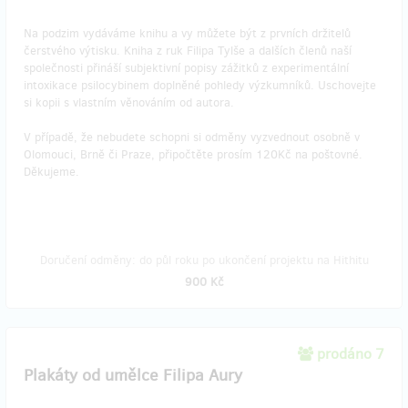
Na podzim vydáváme knihu a vy můžete být z prvních držitelů
čerstvého výtisku. Kniha z ruk Filipa Tylše a dalších členů naší
společnosti přináší subjektivní popisy zážitků z experimentální
intoxikace psilocybinem doplněné pohledy výzkumníků. Uschovejte
si kopii s vlastním věnováním od autora.
V případě, že nebudete schopni si odměny vyzvednout osobně v
Olomouci, Brně či Praze, připočtěte prosím 120Kč na poštovné.
Děkujeme.
Doručení odměny: do půl roku po ukončení projektu na Hithitu
900 Kč
prodáno 7
Plakáty od umělce Filipa Aury