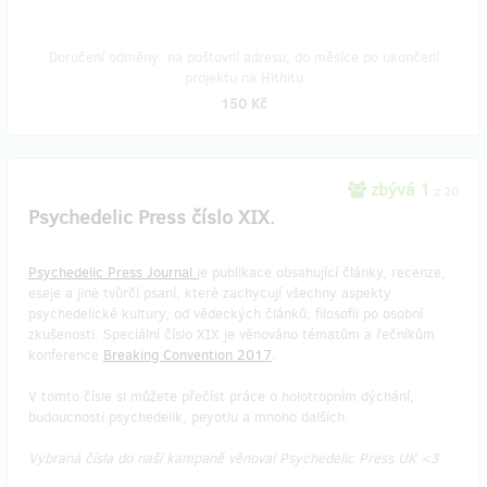
Doručení odměny: na poštovní adresu, do měsíce po ukončení
projektu na Hithitu
150 Kč
zbývá 1
z 20
Psychedelic Press číslo XIX.
Psychedelic Press Journal
je publikace obsahující články, recenze,
eseje a jiné tvůrčí psaní, které zachycují všechny aspekty
psychedelické kultury, od vědeckých článků, filosofii po osobní
zkušenosti. Speciální číslo XIX je věnováno tématům a řečníkům
konference
Breaking Convention 2017
.
V tomto čísle si můžete přečíst práce o holotropním dýchání,
budoucnosti psychedelik, peyotlu a mnoho dalších.
Vybraná čísla do naší kampaně věnoval Psychedelic Press UK <3