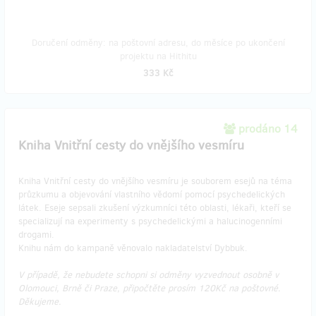
Doručení odměny: na poštovní adresu, do měsíce po ukončení
projektu na Hithitu
333 Kč
prodáno 14
Kniha Vnitřní cesty do vnějšího vesmíru
Kniha Vnitřní cesty do vnějšího vesmíru je souborem esejů na téma
průzkumu a objevování vlastního vědomí pomocí psychedelických
látek. Eseje sepsali zkušení výzkumníci této oblasti, lékaři, kteří se
specializují na experimenty s psychedelickými a halucinogenními
drogami.
Knihu nám do kampaně věnovalo nakladatelství Dybbuk.
V případě, že nebudete schopni si odměny vyzvednout osobně v
Olomouci, Brně či Praze, připočtěte prosím 120Kč na poštovné.
Děkujeme.