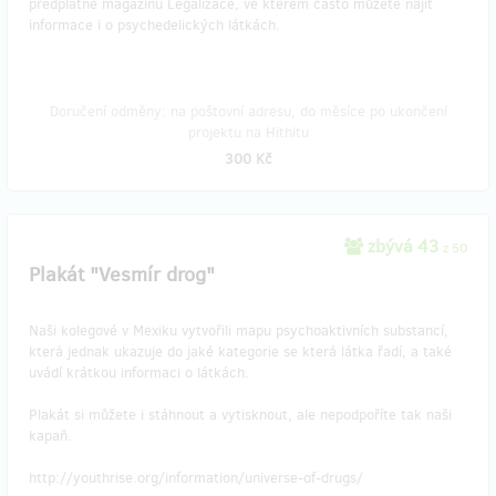
předplatné magazínu Legalizace, ve kterém často můžete najít
informace i o psychedelických látkách.
Doručení odměny: na poštovní adresu, do měsíce po ukončení
projektu na Hithitu
300 Kč
zbývá 43
z 50
Plakát "Vesmír drog"
Naši kolegové v Mexiku vytvořili mapu psychoaktivních substancí,
která jednak ukazuje do jaké kategorie se která látka řadí, a také
uvádí krátkou informaci o látkách.
Plakát si můžete i stáhnout a vytisknout, ale nepodpoříte tak naši
kapaň.
http://youthrise.org/information/universe-of-drugs/