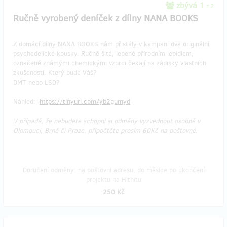
zbývá 1
z 2
Ručně vyrobený deníček z dílny NANA BOOKS
Z domácí dílny NANA BOOKS nám přistály v kampani dva originální
psychedelické kousky. Ručně šité, lepené přírodním lepidlem,
označené známými chemickými vzorci čekají na zápisky vlastních
zkušeností. Který bude Váš?
DMT nebo LSD?
Náhled:
https://tinyurl.com/yb2gumyd
V případě, že nebudete schopni si odměny vyzvednout osobně v
Olomouci, Brně či Praze, připočtěte prosím 60Kč na poštovné.
Doručení odměny: na poštovní adresu, do měsíce po ukončení
projektu na Hithitu
250 Kč