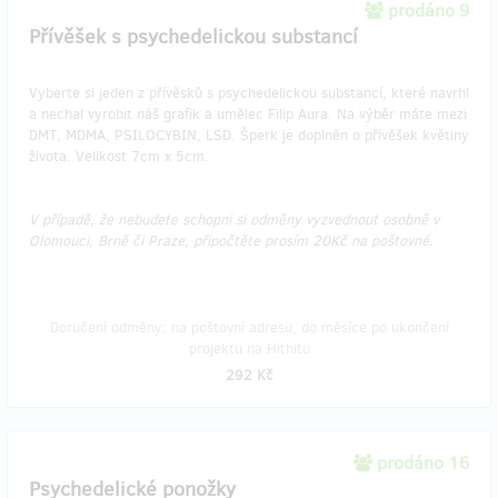
prodáno 9
Přívěšek s psychedelickou substancí
Vyberte si jeden z přívěsků s psychedelickou substancí, které navrhl
a nechal vyrobit náš grafik a umělec Filip Aura. Na výběr máte mezi
DMT, MDMA, PSILOCYBIN, LSD. Šperk je doplněn o přívěšek květiny
života. Velikost 7cm x 5cm.
V případě, že nebudete schopni si odměny vyzvednout osobně v
Olomouci, Brně či Praze, připočtěte prosím 20Kč na poštovné.
Doručení odměny: na poštovní adresu, do měsíce po ukončení
projektu na Hithitu
292 Kč
prodáno 16
Psychedelické ponožky