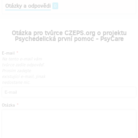
Otázky a odpovědi
0
Otázka pro tvůrce CZEPS.org o projektu
Psychedelická první pomoc - PsyCare
E-mail
Na tento e-mail vám
tvůrce zašle odpověď.
Prosím zadejte
existující e-mail, jinak
nedostane nic.
Otázka