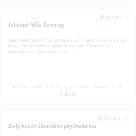
zbývá 1
z 2
Tetování Míša Šarming
Talentovaná tatérka Míša Šarming si uvolní místo ve svém kalendáři
pro ty, kdo se rozhodnou podpořit naši kampaň vlastním (ne
nezbytně psychedelickým) tetováním.
Doručení odměny: do čtvrt roku po ukončení projektu na Hithitu
3 000 Kč
zbývá 9
z 10
Zlatý kupon šťastného psychedelika