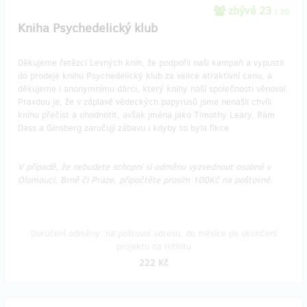
zbývá 23
z 30
Kniha Psychedelický klub
Děkujeme řetězci Levných knih, že podpořil naši kampaň a vypustil
do prodeje knihu Psychedelický klub za velice atraktivní cenu, a
děkujeme i anonymnímu dárci, který knihy naší společnosti věnoval.
Pravdou je, že v záplavě vědeckých papyrusů jsme nenašli chvíli
knihu přečíst a ohodnotit, avšak jména jako Timothy Leary, Ram
Dass a Ginsberg zaručují zábavu i kdyby to byla fikce.
V případě, že nebudete schopni si odměnu vyzvednout osobně v
Olomouci, Brně či Praze, připočtěte prosím 100Kč na poštovné.
Doručení odměny: na poštovní adresu, do měsíce po ukončení
projektu na Hithitu
222 Kč