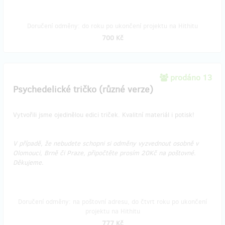
Doručení odměny: do roku po ukončení projektu na Hithitu
700 Kč
prodáno 13
Psychedelické tričko (různé verze)
Vytvořili jsme ojedinělou edici triček. Kvalitní materiál i potisk!
V případě, že nebudete schopni si odměny vyzvednout osobně v
Olomouci, Brně či Praze, připočtěte prosím 20Kč na poštovné.
Děkujeme.​​​​
Doručení odměny: na poštovní adresu, do čtvrt roku po ukončení
projektu na Hithitu
777 Kč