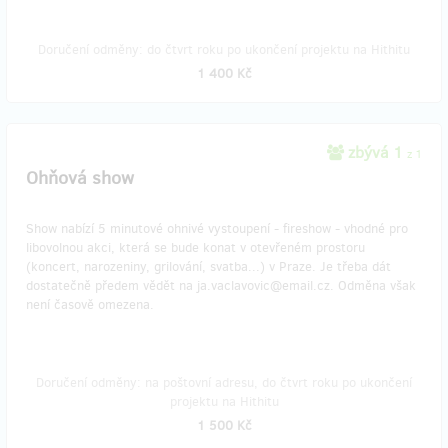
Doručení odměny: do čtvrt roku po ukončení projektu na Hithitu
1 400 Kč
zbývá 1
z 1
Ohňová show
Show nabízí 5 minutové ohnivé vystoupení - fireshow - vhodné pro
libovolnou akci, která se bude konat v otevřeném prostoru
(koncert, narozeniny, grilování, svatba...) v Praze. Je třeba dát
dostatečně předem vědět na ja.vaclavovic@email.cz. Odměna však
není časově omezena.
Doručení odměny: na poštovní adresu, do čtvrt roku po ukončení
projektu na Hithitu
1 500 Kč