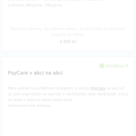
poštovné.Děkujeme.​​​​​​ Děkujeme.​​​​​​​​
Doručení odměny: na poštovní adresu, do čtvrt roku po ukončení
projektu na Hithitu
5 000 Kč
prodáno 0
PsyCare v akci na akci
Máte jedinečnou příležitost předplatit si službu
PsyCare
na akci ať
už jako organizátor se starostí o návštěvníky nebo návštěvník, který
se stará o duševní zdraví svého okolí.
Dobrosrdečnost existuje.