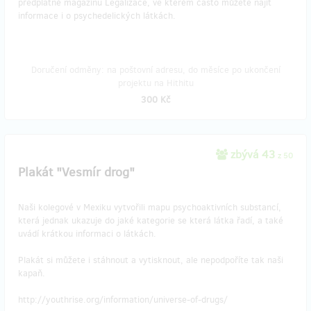
předplatné magazínu Legalizace, ve kterém často můžete najít
informace i o psychedelických látkách.
Doručení odměny: na poštovní adresu, do měsíce po ukončení
projektu na Hithitu
300 Kč
zbývá 43
z 50
Plakát "Vesmír drog"
Naši kolegové v Mexiku vytvořili mapu psychoaktivních substancí,
která jednak ukazuje do jaké kategorie se která látka řadí, a také
uvádí krátkou informaci o látkách.
Plakát si můžete i stáhnout a vytisknout, ale nepodpoříte tak naši
kapaň.
http://youthrise.org/information/universe-of-drugs/