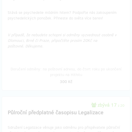
Stává se psychedelie módním hitem? Podpořte nás zakoupením
psychedelických ponožek. Přineste do světa více barev!
V případě, že nebudete schopni si odměny vyzvednout osobně v
Olomouci, Brně či Praze, připočtěte prosím 20Kč na
poštovné. Děkujeme.
Doručení odměny: na poštovní adresu, do čtvrt roku po ukončení
projektu na Hithitu
300 Kč
zbývá 17
z 20
Půlroční předplatné časopisu Legalizace
Sdružení Legalizace věnuje jako odměnu pro přispěvatele půlroční