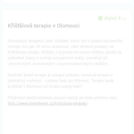
zbývá 4
z 5
Křišťálová terapie v Olomouci
Olomoucký terapeut Libor Jeřábek, který má v oblasti duchovního
rozvoje více jak 25 letou zkušenost, nám věnoval poukazy na
křišťálovou terapii. Křišťály z krystalů horského křišťálu působí na
jednotlivé čakry a otvírají energetické dráhy, pomáhají při
psychických, somatických i psychosomatických obtížích.
Součástí jedné terapie je vstupní pohovor, samotná terapie a
závěrečný rozhovor - celkem tedy asi 90minut. Terapie bude
probíhat v Olomouci ve studiu Loving heart.
Připěvatel obdrží emailem poukaz platný po dobu jednoho roku.
http://www.lovingheart.cz/kristalova-terapie/