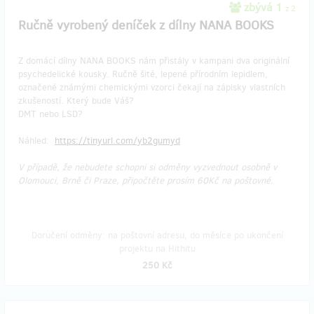
zbývá 1
z 2
Ručně vyrobený deníček z dílny NANA BOOKS
Z domácí dílny NANA BOOKS nám přistály v kampani dva originální
psychedelické kousky. Ručně šité, lepené přírodním lepidlem,
označené známými chemickými vzorci čekají na zápisky vlastních
zkušeností. Který bude Váš?
DMT nebo LSD?
Náhled:
https://tinyurl.com/yb2gumyd
V případě, že nebudete schopni si odměny vyzvednout osobně v
Olomouci, Brně či Praze, připočtěte prosím 60Kč na poštovné.
Doručení odměny: na poštovní adresu, do měsíce po ukončení
projektu na Hithitu
250 Kč