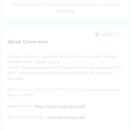
Doručení odměny: déle než rok po ukončení projektu na Hithitu
12 000 Kč
zbývá 1
z 1
Obraz Universum
Barvami protkaný a procítěný obraz “Universum” je dílo mladého
českého malíře Zdeňka Spoura.
Zdeněk Spour vystudoval obor Malba na Fakultě výtvarných umění v
Brně. Jeho tvorba je založena na rovině emocionální, hmotné a
spirituální.
Obraz je z roku 2014 a má 71x71cm. Obraz je malován technikou
akryl na plátně.
Náhled obrazu:
https://tinyurl.com/y8f42yyw
Více Zděňkovy tvorby:
www.zdenekspour.com