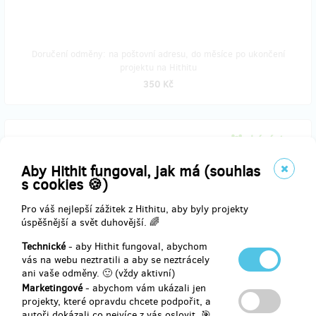
Doručení odměny: na poštovní adresu, do měsíce po ukončení
projektu na Hithitu
350 Kč
zbývá 1
z 2
Podepsaná grafika "Kde žijete"
Aby Hithit fungoval, jak má (souhlas
s cookies 🍪)
Zcestovalý vizionářský umělec Alexander Ward věnoval dva kusy
psychedelického obrazu překypujícího barvami a pulzující energií.
Pro váš nejlepší zážitek z Hithitu, aby byly projekty
úspěšnější a svět duhovější. 🌈
www.wardyworks.art
Technické
- aby Hithit fungoval, abychom
vás na webu neztratili a aby se neztrácely
Grafika má rozměry 30cm x 27cm a je lemována bílým okrajem.
ani vaše odměny. 🙂 (vždy aktivní)
Autor ji doplnil o vlastní podpis.
Marketingové
- abychom vám ukázali jen
Náhled:
projekty, které opravdu chcete podpořit, a
https://tinyurl.com/y8m3a6vf
autoři dokázali co nejvíce z vás oslovit. 🎯