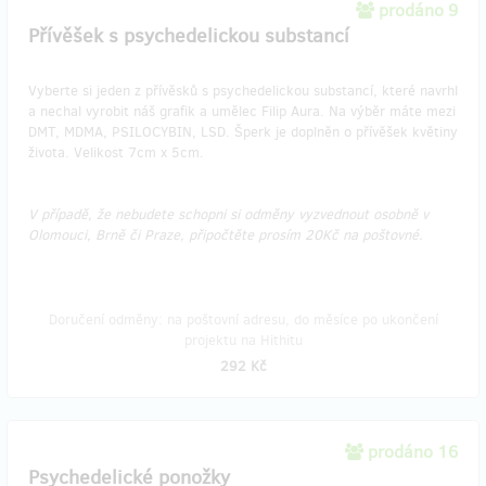
prodáno 9
Přívěšek s psychedelickou substancí
Vyberte si jeden z přívěsků s psychedelickou substancí, které navrhl
a nechal vyrobit náš grafik a umělec Filip Aura. Na výběr máte mezi
DMT, MDMA, PSILOCYBIN, LSD. Šperk je doplněn o přívěšek květiny
života. Velikost 7cm x 5cm.
V případě, že nebudete schopni si odměny vyzvednout osobně v
Olomouci, Brně či Praze, připočtěte prosím 20Kč na poštovné.
Doručení odměny: na poštovní adresu, do měsíce po ukončení
projektu na Hithitu
292 Kč
prodáno 16
Psychedelické ponožky