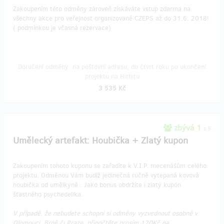
Zakoupením této odměny zároveň získáváte vstup zdarma na
všechny akce pro veřejnost organizované CZEPS až do 31.6. 2018!
( podmínkou je včasná rezervace)
Doručení odměny: na poštovní adresu, do čtvrt roku po ukončení
projektu na Hithitu
3 535 Kč
zbývá 1
z 5
Umělecký artefakt: Houbička + Zlatý kupon
Zakoupením tohoto kuponu se zařadíte k V.I.P. mecenášům celého
projektu. Odměnou Vám budiž jedinečná ručně vytepaná kovová
houbička od umělkyně . Jako bonus obdržíte i zlatý kupón
šťastného psychedelika.
V případě, že nebudete schopni si odměny vyzvednout osobně v
Olomouci, Brně či Praze, připočtěte prosím 120Kč na