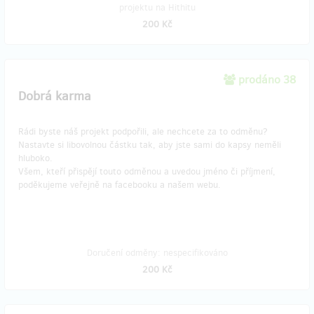
projektu na Hithitu
200 Kč
prodáno 38
Dobrá karma
Rádi byste náš projekt podpořili, ale nechcete za to odměnu?
Nastavte si libovolnou částku tak, aby jste sami do kapsy neměli
hluboko.
Všem, kteří přispějí touto odměnou a uvedou jméno či příjmení,
poděkujeme veřejně na facebooku a našem webu.
Doručení odměny: nespecifikováno
200 Kč