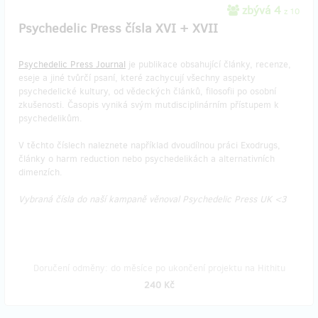
zbývá 4
z 10
Psychedelic Press čísla XVI + XVII
Psychedelic Press Journal
je publikace obsahující články, recenze,
eseje a jiné tvůrčí psaní, které zachycují všechny aspekty
psychedelické kultury, od vědeckých článků, filosofii po osobní
zkušenosti. Časopis vyniká svým mutdisciplinárním přístupem k
psychedelikům.
V těchto číslech naleznete například dvoudílnou práci Exodrugs,
články o harm reduction nebo psychedelikách a alternativních
dimenzích.
Vybraná čísla do naší kampaně věnoval Psychedelic Press UK <3
Doručení odměny: do měsíce po ukončení projektu na Hithitu
240 Kč