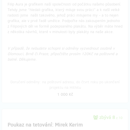
Filip Aura je grafikem naší společnosti od počátku našeho působení.
Tehdy jsme “hledali grafika, který miluje svou práci” a k naší velké
radosti jsme našli takového, jehož práci milujeme my - a to nejen
grafika, ale v prvé řadě umělce. Podpořte nás zakoupením jednoho
z Filipových děl ve formě podepsaného plakátu. Na výběr máte hned
z několika návrhů, které v minulosti byly plakáty na naše akce.
V případě, že nebudete schopni si odměny vyzvednout osobně v
Olomouci, Brně či Praze, připočtěte prosím 120Kč na poštovné a
balné. Děkujeme.​​​​​
Doručení odměny: na poštovní adresu, do čtvrt roku po ukončení
projektu na Hithitu
1 000 Kč
zbývá 8
z 10
Poukaz na tetování: Mirek Kerim