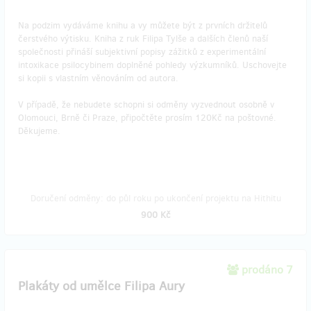
Na podzim vydáváme knihu a vy můžete být z prvních držitelů
čerstvého výtisku. Kniha z ruk Filipa Tylše a dalších členů naší
společnosti přináší subjektivní popisy zážitků z experimentální
intoxikace psilocybinem doplněné pohledy výzkumníků. Uschovejte
si kopii s vlastním věnováním od autora.
V případě, že nebudete schopni si odměny vyzvednout osobně v
Olomouci, Brně či Praze, připočtěte prosím 120Kč na poštovné.
Děkujeme.
Doručení odměny: do půl roku po ukončení projektu na Hithitu
900 Kč
prodáno 7
Plakáty od umělce Filipa Aury