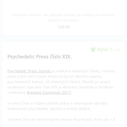
Doručení odměny: na poštovní adresu, do měsíce po ukončení
projektu na Hithitu
150 Kč
zbývá 1
z 20
Psychedelic Press číslo XIX.
Psychedelic Press Journal
je publikace obsahující články, recenze,
eseje a jiné tvůrčí psaní, které zachycují všechny aspekty
psychedelické kultury, od vědeckých článků, filosofii po osobní
zkušenosti. Speciální číslo XIX je věnováno tématům a řečníkům
konference
Breaking Convention 2017
.
V tomto čísle si můžete přečíst práce o holotropním dýchání,
budoucnosti psychedelik, peyotlu a mnoho dalších.
Vybraná čísla do naší kampaně věnoval Psychedelic Press UK <3