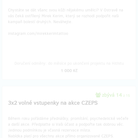
Chystáte se dát všanc svou kůži nějakému umělci? V Ostravě na
vás čeká ostřílený Mirek Kerim, který se rozhodl podpořit naši
kampaň bolestí druhých. Neváhejte.
instagram.com/mirekkerimtattoo
Doručení odměny: do měsíce po ukončení projektu na Hithitu
1 000 Kč
zbývá 14
z 15
3x2 volné vstupenky na akce CZEPS
Během roku pořádáme přednášky, promítání, psychedelické večeře
a další akce. Předplaťte si Vaši účast a podpořte tak dobrou věc.
Jedinou podmínkou je včasná rezervace místa.
Nabídka platí pro všechny akce přímo organizované CZEPS.