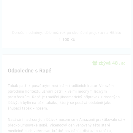
Doručení odměny: déle než rok po ukončení projektu na Hithitu
1 100 Kč
zbývá 48
z 50
Odpoledne s Rapé
Tabák patří k posvátným rostlinám tradičních kultur. Ve svém
původním kontextu užívání patřil k velmi mocným léčivým
prostředkům. Rapé je tradiční jihoamerický přípravek z drcených
léčivých bylin na bázi tabáku, který se podává obdobně jako
šňupací tabák - nosem.
Nasávání nadrcených léčivek nosem se v Amazonii praktikovalo už v
předkolumbovské době. Víkendový den věnovaný této staré
medicíně bude zahrnovat krátké povídání a diskuzi o tabáku,