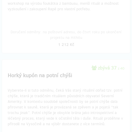
workshop na výrobu foukátka z bambusu, menší rituál a možnost
vyzkoušení i zakoupení Rapé pro vlastní potřebu.
Doručení odměny: na poštovní adresu, do čtvrt roku po ukončení
projektu na Hithitu
1 212 Kč
zbývá 37
z 40
Horký kupón na potní chýši
Vyberete-li si tuto odměnu, čeká Vás starý rituální obřad tzv. potní
chýše, která je tradičním rituálem původních obyvatel Severní
Ameriky. V kontextu soudobé společnosti by se potní chýše dala
přirovnat k sauně, která je provázaná se zpěvem a je pojatá “tak
trochu jinak”. Potní chýše je obvykle brána jako introspektivní a
léčebný proces, který vede k očistění těla i duše. Rituál proběhne v
přírodě na Vysočině a na výběr dostanete z více termínů.