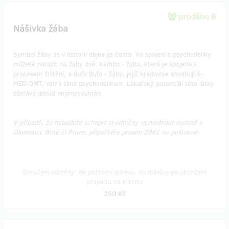
prodáno 8
Nášivka žába
Symbol žáby se v historii objevuje často. Ve spojení s psychedeliky
můžete narazit na žáby dvě: Kambo - žábu, která je spojena s
procesem čištění, a Bufo Bufo - žábu, jejíž bradavice obsahují 5-
MEO-DMT, velmi silné psychedelikum. Lékařský potenciál této látky
zůstává dosud neprozkoumán.
V případě, že nebudete schopni si odměny vyzvednout osobně v
Olomouci, Brně či Praze, připočtěte prosím 20Kč na poštovné.
Doručení odměny: na poštovní adresu, do měsíce po ukončení
projektu na Hithitu
250 Kč