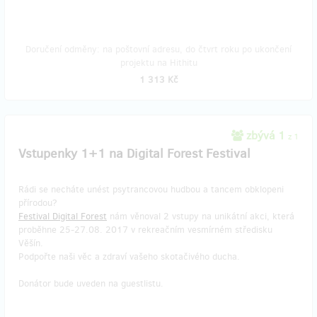
Doručení odměny: na poštovní adresu, do čtvrt roku po ukončení
projektu na Hithitu
1 313 Kč
zbývá 1
z 1
Vstupenky 1+1 na Digital Forest Festival
Rádi se necháte unést psytrancovou hudbou a tancem obklopeni
přírodou?
Festival Digital Forest
nám věnoval 2 vstupy na unikátní akci, která
proběhne 25-27.08. 2017 v rekreačním vesmírném středisku
Věšín.
Podpořte naši věc a zdraví vašeho skotačivého ducha.
Donátor bude uveden na guestlistu.