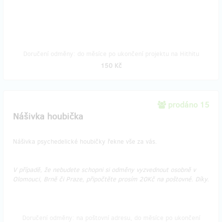
Doručení odměny: do měsíce po ukončení projektu na Hithitu
150 Kč
prodáno 15
Nášivka houbička
Nášivka psychedelické houbičky řekne vše za vás.
V případě, že nebudete schopni si odměny vyzvednout osobně v
Olomouci, Brně či Praze, připočtěte prosím 20Kč na poštovné. Díky.
Doručení odměny: na poštovní adresu, do měsíce po ukončení