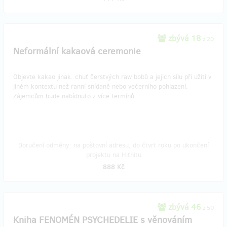
zbývá 18
z 20
Neformální kakaová ceremonie
Objevte kakao jinak. chuť čerstvých raw bobů a jejich sílu při užití v
jiném kontextu než ranní snídaně nebo večerního pohlazení.
Zájemcům bude nabídnuto z více termínů.
Doručení odměny: na poštovní adresu, do čtvrt roku po ukončení
projektu na Hithitu
888 Kč
zbývá 46
z 50
Kniha FENOMÉN PSYCHEDELIE s věnováním