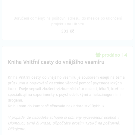
Doručení odměny: na poštovní adresu, do měsíce po ukončení
projektu na Hithitu
333 Kč
prodáno 14
Kniha Vnitřní cesty do vnějšího vesmíru
Kniha Vnitřní cesty do vnějšího vesmíru je souborem esejů na téma
průzkumu a objevování vlastního vědomí pomocí psychedelických
látek. Eseje sepsali zkušení výzkumníci této oblasti, lékaři, kteří se
specializují na experimenty s psychedelickými a halucinogenními
drogami.
Knihu nám do kampaně věnovalo nakladatelství Dybbuk.
V případě, že nebudete schopni si odměny vyzvednout osobně v
Olomouci, Brně či Praze, připočtěte prosím 120Kč na poštovné.
Děkujeme.