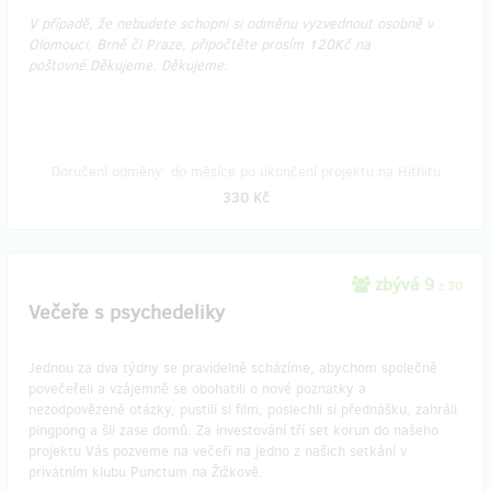
V případě, že nebudete schopni si odměnu vyzvednout osobně v
Olomouci, Brně či Praze, připočtěte prosím 120Kč na
poštovné.Děkujeme.​​​​​​ Děkujeme.​​​​​​​​
Doručení odměny: do měsíce po ukončení projektu na Hithitu
330 Kč
zbývá 9
z 30
Večeře s psychedeliky
Jednou za dva týdny se pravidelně scházíme, abychom společně
povečeřeli a vzájemně se obohatili o nové poznatky a
nezodpovězené otázky, pustili si film, poslechli si přednášku, zahráli
pingpong a šli zase domů. Za investování tří set korun do našeho
projektu Vás pozveme na večeři na jedno z našich setkání v
privátním klubu Punctum na Žižkově.