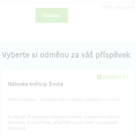
1000
znaků zbývá
Odeslat
Vyberte si odměnu za váš příspěvek
prodáno 21
Nálepka květiny života
Reflexní nálepky s motivem květiny života o průměru cca 15cm.
V případě, že nebudete schopni si odměny vyzvednout osobně v
Olomouci, Brně či Praze, připočtěte prosím 20Kč na poštovné.
Děkujeme.