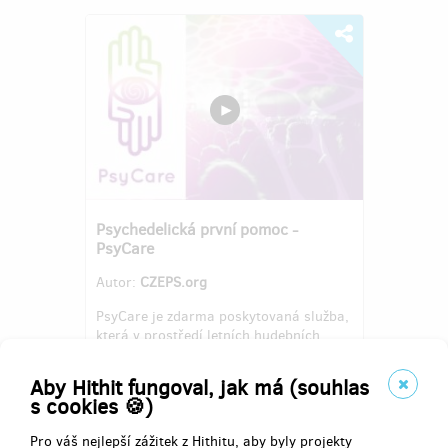
Psychedelická první pomoc -
PsyCare
Autor:
CZEPS.org
PsyCare je zdarma poskytovaná služba,
která v prostředí letních hudebních
akcích napomáhá bezpečnému zvládnutí
náročné psychedelické zkušenosti, která
Aby Hithit fungoval, jak má (souhlas
by jinak mohla zanechat nepříjemné
s cookies 🍪)
psychické následky.
Pro váš nejlepší zážitek z Hithitu, aby byly projekty