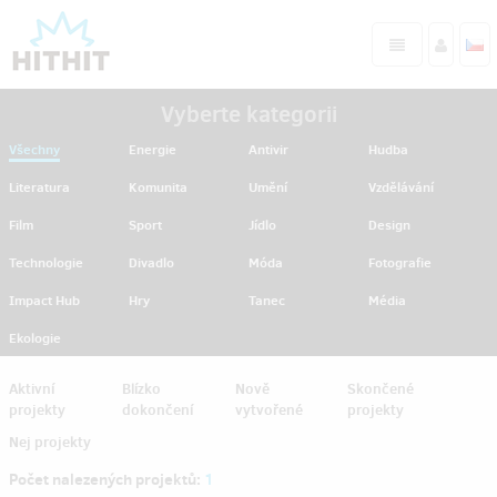
Vyberte kategorii
Všechny
Energie
Antivir
Hudba
Literatura
Komunita
Umění
Vzdělávání
Film
Sport
Jídlo
Design
Technologie
Divadlo
Móda
Fotografie
Impact Hub
Hry
Tanec
Média
Ekologie
Aktivní
Blízko
Nově
Skončené
projekty
dokončení
vytvořené
projekty
Nej projekty
Počet nalezených projektů:
1