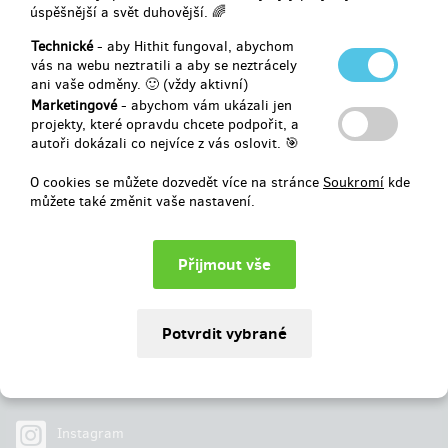
úspěšnější a svět duhovější. 🌈
Vybráno
234 890 Kč
z
177 771 Kč
Technické
- aby Hithit fungoval, abychom
vás na webu neztratili a aby se neztrácely
ani vaše odměny. 🙂 (vždy aktivní)
132
%
Úspěšně dokončený
Marketingové
- abychom vám ukázali jen
projekty, které opravdu chcete podpořit, a
autoři dokázali co nejvíce z vás oslovit. 🎯
O cookies se můžete dozvedět více na stránce
Soukromí
kde
můžete také změnit vaše nastavení.
Najdete nás na
Facebook
Instagram