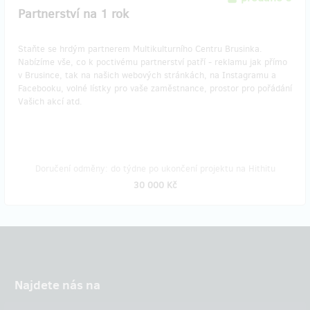
Partnerství na 1 rok
Staňte se hrdým partnerem Multikulturního Centru Brusinka.
Nabízíme vše, co k poctivému partnerství patří - reklamu jak přímo
v Brusince, tak na našich webových stránkách, na Instagramu a
Facebooku, volné lístky pro vaše zaměstnance, prostor pro pořádání
Vašich akcí atd.
Doručení odměny: do týdne po ukončení projektu na Hithitu
30 000 Kč
Najdete nás na