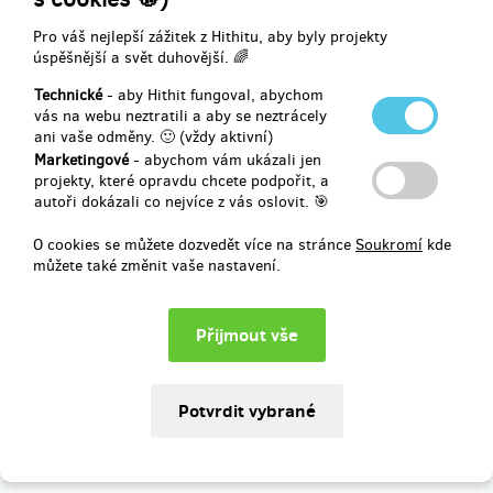
800 Kč
Pro váš nejlepší zážitek z Hithitu, aby byly projekty
úspěšnější a svět duhovější. 🌈
Technické
- aby Hithit fungoval, abychom
prodáno 0
vás na webu neztratili a aby se neztrácely
Art workshop
ani vaše odměny. 🙂 (vždy aktivní)
Marketingové
- abychom vám ukázali jen
projekty, které opravdu chcete podpořit, a
Pro dospělé i děti u nás uspořádáme jeden Art workshop kde si
autoři dokázali co nejvíce z vás oslovit. 🎯
vytvoříte dílo vlastními rukami.
O cookies se můžete dozvedět více na stránce
Soukromí
kde
můžete také změnit vaše nastavení.
Doručení odměny: do měsíce po ukončení projektu na Hithitu
1 000 Kč
prodáno 0
Staňte se zlatým člověkem