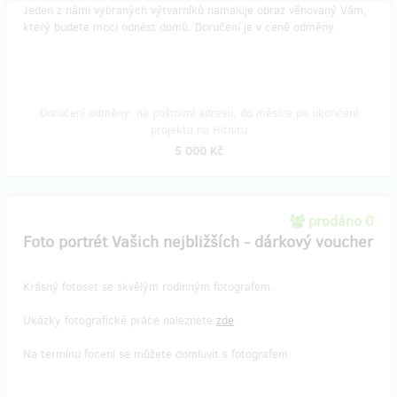
Jeden z námi vybraných výtvarníků namaluje obraz věnovaný Vám,
který budete moci odnést domů. Doručení je v ceně odměny.
Doručení odměny: na poštovní adresu, do měsíce po ukončení
projektu na Hithitu
5 000 Kč
prodáno 0
Foto portrét Vašich nejbližších - dárkový voucher
Krásný fotoset se skvělým rodinným fotografem.
Ukázky fotografické práce naleznete
zde
.
Na termínu focení se můžete domluvit s fotografem.