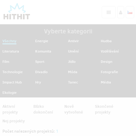
Vyberte kategorii
Všechny
Energie
Antivir
Hudba
Literatura
Komunita
Umění
Vzdělávání
Film
Sport
Jídlo
Design
Technologie
Divadlo
Móda
Fotografie
Impact Hub
Hry
Tanec
Média
Ekologie
Aktivní
Blízko
Nově
Skončené
projekty
dokončení
vytvořené
projekty
Nej projekty
Počet nalezených projektů:
1