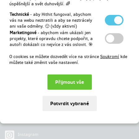
úspěšnější a svět duhovější. 🌈
Vybráno
0 Kč
z
90 000 Kč
Technické
- aby Hithit fungoval, abychom
vás na webu neztratili a aby se neztrácely
ani vaše odměny. 🙂 (vždy aktivní)
0
%
Neúspěšný
Marketingové
- abychom vám ukázali jen
projekty, které opravdu chcete podpořit, a
autoři dokázali co nejvíce z vás oslovit. 🎯
O cookies se můžete dozvedět více na stránce
Soukromí
kde
můžete také změnit vaše nastavení.
Najdete nás na
Facebook
Instagram