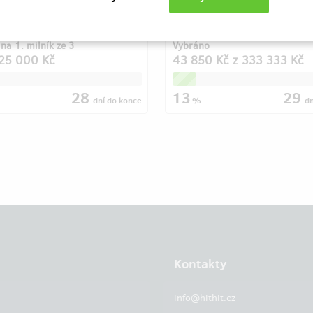
světě a bez ISO norem toho
nedosáhneme. Děkujeme za po
na 1. milník ze 3
Vybráno
25 000 Kč
43 850 Kč
z
333 333 Kč
28
13
29
dní
do konce
%
d
Kontakty
info@hithit.cz