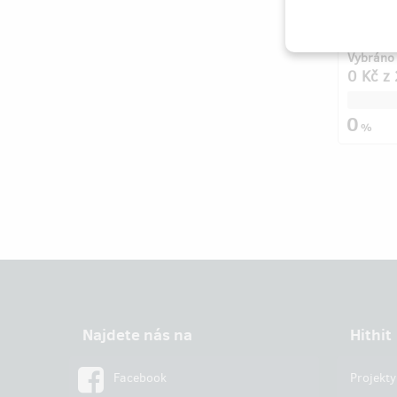
Vybráno 
0 Kč
z
0
%
Najdete nás na
Hithit
Facebook
Projekty