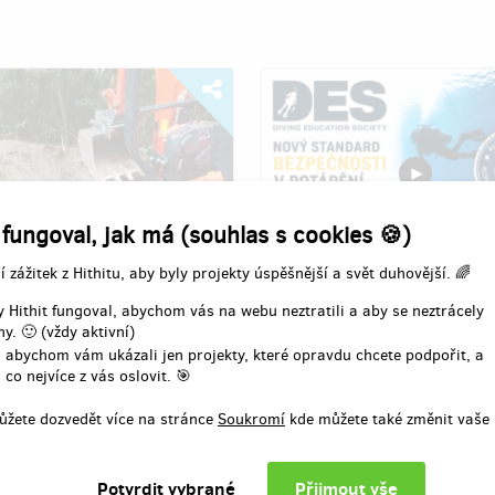
 fungoval, jak má (souhlas s cookies 🍪)
Novinka
í zážitek z Hithitu, aby byly projekty úspěšnější a svět duhovější. 🌈
utí původních kolejnic
Realizace ISO norem pro D
 Hithit fungoval, abychom vás na webu neztratili a aby se neztrácely
výcvikový potápěčský syst
y. 🙂 (vždy aktivní)
arek Jindra
 abychom vám ukázali jen projekty, které opravdu chcete podpořit, a
Autor:
Jarda Kočárek
 co nejvíce z vás oslovit. 🎯
technické památky
DES vznikla z více než 9 000 p
ůžete dozvedět více na stránce
Soukromí
kde můžete také změnit vaše 
zkušeností s výcvikem přes 3 
potápěčů. Od začátku nás pohán
cíl – bezpečný a kvalitní výcvik 
kompromisů. Chceme působit p