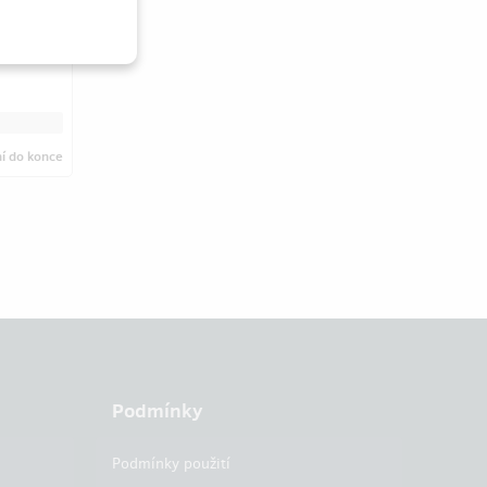
dporu.
ní
do konce
Podmínky
Podmínky použití