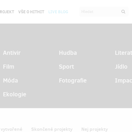
PROJEKT
VŠE O HITHIT
LIVE BLOG
Antivir
Hudba
Litera
Film
Sport
Jídlo
Móda
Fotografie
Impac
Ekologie
 vytvořené
Skončené projekty
Nej projekty