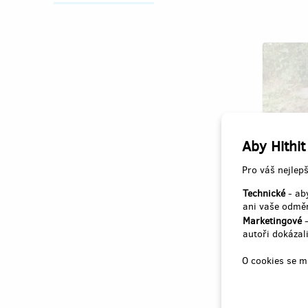
Aby Hithit
Pro váš nejlepš
Vyzvedn
Technické
- aby
ani vaše odměn
Autor:
M
Marketingové
-
autoři dokázali
obnova 
O cookies se m