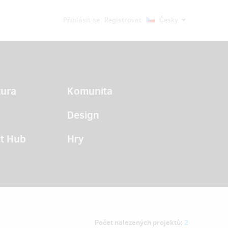
Přihlásit se
Registrovat
Česky
tura
Komunita
Design
t Hub
Hry
Počet nalezených projektů:
2