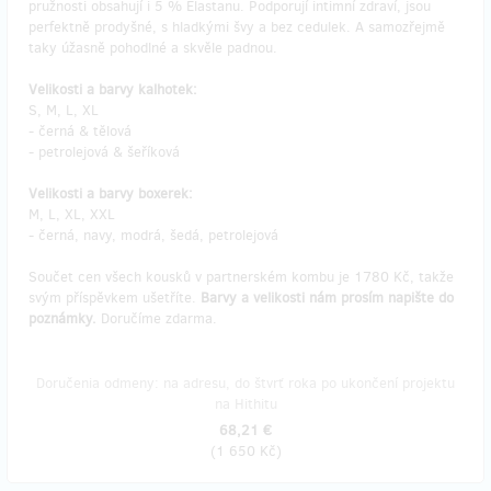
pružnosti obsahují i 5 % Elastanu. Podporují intimní zdraví, jsou
perfektně prodyšné, s hladkými švy a bez cedulek. A samozřejmě
taky úžasně pohodlné a skvěle padnou.
Velikosti a barvy kalhotek:
S, M, L, XL
- černá & tělová
- petrolejová & šeříková
Velikosti a barvy boxerek:
M, L, XL, XXL
- černá, navy, modrá, šedá, petrolejová
Součet cen všech kousků v partnerském kombu je 1780 Kč, takže
svým příspěvkem ušetříte.
Barvy a velikosti nám prosím napište do
poznámky.
Doručíme zdarma.
Doručenia odmeny: na adresu, do štvrť roka po ukončení projektu
na Hithitu
68,21 €
(
1 650 Kč
)