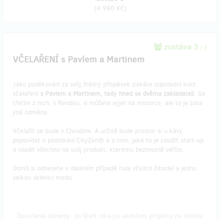
(
4 990 Kč
)
zostáva 3
z 3
VČELAŘENÍ s Pavlem a Martinem
Jako poděkování za svůj štědrý příspěvek získáte odpolední kurz
včelaření
s Pavlem a Martinem, tedy hned se dvěma zakladateli
. Se
třetím z nich, s Rendou, si můžete vyjet na motorce, ale to je zase
jiná odměna.
Včelařit se bude v Chrudimi. A určitě bude prostor si u kávy
popovídat o podnikání CityZen® a o tom, jaké to je založit start-up
a vsadit všechno na svůj produkt, kterému bezmezně věříte.
Domů si odnesete v ideálním případě nula včelích žihadel a jednu
velkou sklenici medu.
Doručenia odmeny: do štvrť roka po ukončení projektu na Hithitu