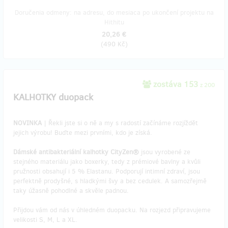
Doručenia odmeny: na adresu, do mesiaca po ukončení projektu na
Hithitu
20,26 €
(
490 Kč
)
zostáva 153
z 200
KALHOTKY duopack
NOVINKA
| Řekli jste si o ně a my s radostí začínáme rozjíždět
jejich výrobu! Buďte mezi prvními, kdo je získá.
Dámské antibakteriální kalhotky CityZen®
jsou vyrobené ze
stejného materiálu jako boxerky, tedy z prémiové bavlny a kvůli
pružnosti obsahují i 5 % Elastanu. Podporují intimní zdraví, jsou
perfektně prodyšné, s hladkými švy a bez cedulek. A samozřejmě
taky úžasně pohodlné a skvěle padnou.
Přijdou vám od nás v úhledném duopacku. Na rozjezd připravujeme
velikosti S, M, L a XL.