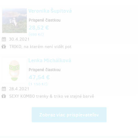
Veronika Šupitová
Prispené čiastkou
28,52 €
(
)
690 Kč
30.4.2021
TRIKO, na kterém není vidět pot
Lenka Michálková
Prispené čiastkou
47,54 €
(
)
1 150 Kč
28.4.2021
SEXY KOMBO trenky & triko ve stejné barvě
Zobraz viac prispievateľov