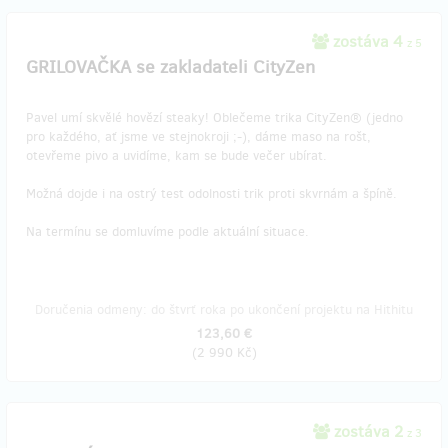
zostáva 4
z 5
GRILOVAČKA se zakladateli CityZen
Pavel umí skvělé hovězí steaky! Oblečeme trika CityZen® (jedno
pro každého, ať jsme ve stejnokroji ;-), dáme maso na rošt,
otevřeme pivo a uvidíme, kam se bude večer ubírat.
Možná dojde i na ostrý test odolnosti trik proti skvrnám a špíně.
Na termínu se domluvíme podle aktuální situace.
Doručenia odmeny: do štvrť roka po ukončení projektu na Hithitu
123,60 €
(
2 990 Kč
)
zostáva 2
z 3