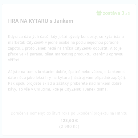
zostáva 3
z 3
HRA NA KYTARU s Jankem
Kdysi za dávných časů, kdy ještě bývaly koncerty, se kytarista a
markeťák CityZen® v jedné osobě na pódiu nejednou pořádně
zapotil. I proto Janek nedá na trička CityZen® dopustit. A to je
přece velká paráda, dělat marketing produktu, kterému opravdu
věříte!
Ať jste na tom s brnkáním dobře, špatně nebo vůbec, s Jankem si
dáte něco jako lekci hry na kytaru (nástroj vám případně zapůjčí).
Pak spolu projdete sklad a zážitky proberete nad hrnkem dobré
kávy. To vše v Chrudimi, kde je CityZen® i Janek doma.
Doručenia odmeny: do štvrť roka po ukončení projektu na Hithitu
123,60 €
(
2 990 Kč
)