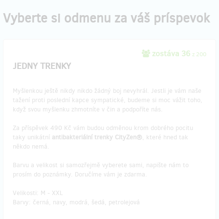
Vyberte si odmenu za váš príspevok
zostáva 36
z 200
JEDNY TRENKY
Myšlenkou ještě nikdy nikdo žádný boj nevyhrál. Jestli je vám naše
tažení proti poslední kapce sympatické, budeme si moc vážit toho,
když svou myšlenku zhmotníte v čin a podpoříte nás.
Za příspěvek 490 Kč vám budou odměnou krom dobrého pocitu
taky unikátní
antibakteriální trenky CityZen®
, které hned tak
někdo nemá.
Barvu a velikost si samozřejmě vyberete sami, napište nám to
prosím do poznámky. Doručíme vám je zdarma.
Velikosti: M - XXL
Barvy: černá, navy, modrá, šedá, petrolejová