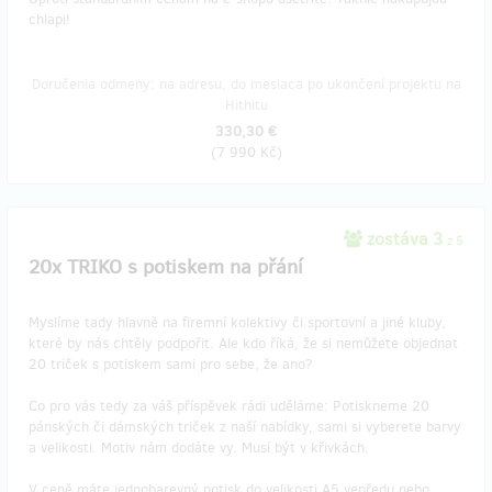
chlapi!
Doručenia odmeny: na adresu, do mesiaca po ukončení projektu na
Hithitu
330,30 €
(
7 990 Kč
)
zostáva 3
z 5
20x TRIKO s potiskem na přání
Myslíme tady hlavně na firemní kolektivy či sportovní a jiné kluby,
které by nás chtěly podpořit. Ale kdo říká, že si nemůžete objednat
20 triček s potiskem sami pro sebe, že ano?
Co pro vás tedy za váš příspěvek rádi uděláme: Potiskneme 20
pánských či dámských triček z naší nabídky, sami si vyberete barvy
a velikosti. Motiv nám dodáte vy. Musí být v křivkách.
V ceně máte jednobarevný potisk do velikosti A5 vepředu nebo