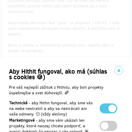
CityZen® takříkajíc nahoře i dole. Což se hned tak někomu
nepoštěstí, protože trenky jsou zatím vyrobené jen v malé
limitované edici.
Sexy kombo vám bude říkat "pane" za příspěvek 1150 Kč. I tady
oproti standardním prodejním cenám ušetříte. A doručíme vám ho
zdarma.
Barvu a velikost si samozřejmě vyberete sami, napište nám to
prosím do poznámky.
Velikosti boxerek: M - XXL
Barvy boxerek: černá, navy, modrá, šedá, petrolejová
Aby Hithit fungoval, ako má (súhlas
s cookies 🍪)
Velikost trika si můžete vybrat u nás na
webu
.
Pre váš najlepší zážitok z Hithitu, aby boli projekty
úspešnejšie a svet dúhovejší. 🌈
Doručenia odmeny: na adresu, do mesiaca po ukončení projektu na
Hithitu
Technické
- aby Hithit fungoval, aby sme vás
na webe nestratili a aby sa nestrácali ani
47,54 €
vaše odmeny. 🙂 (vždy aktívny)
(
1 150 Kč
)
Marketingové
- aby sme vám ukázali len
projekty, ktoré naozaj chcete podporiť, a
autori dokázali čo najviac z vás osloviť. 🎯