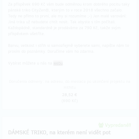
Za příspěvek 690 Kč vám bude odměnou krom dobrého pocitu taky
pánské triko CityZen®, kterým to v roce 2018 všechno začalo.
Tedy ne přímo to první, ale my si rozumíme ;-) Jen malé varování:
Jiná trika už nebudete chtít nosit. Tak abyste s tím počítali.
Každopádně, standardně je prodáváme za 790 Kč, takže svým
příspěvkem ušetříte.
Barvu, velikost i střih si samozřejmě vyberete sami, napište nám to
prosím do poznámky. Doručíme vám ho zdarma.
Vybírat můžete u nás na
webu
.
Doručenia odmeny: na adresu, do mesiaca po ukončení projektu na
Hithitu
28,52 €
(
690 Kč
)
Vypredané!!
DÁMSKÉ TRIKO, na kterém není vidět pot