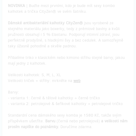
NOVINKA
| Buďte mezi prvními, kdo je bude mít sexy kombo
kalhotek a trička CityZen® ve svém šatníku.
Dámské antibakteriální kalhotky CityZen®
jsou vyrobené ze
stejného materiálu jako boxerky, tedy z prémiové bavlny a kvůli
pružnosti obsahují i 5 % Elastanu. Podporují intimní zdraví, jsou
perfektně prodyšné, s hladkými švy a bez cedulek. A samozřejmě
taky úžasně pohodlné a skvěle padnou.
Přibalíme triko v klasickém nebo kimono střihu stejné barvy, jakou
mají jedny z kalhotek.
Velikosti kalhotek: S, M, L, XL
Velikosti triček + střihy: mrkněte na
web
Barvy:
- varianta 1: černé & tělové kalhotky + černé tričko
- varianta 2: petrolejové & šeříkové kalhotky + petrolejové tričko
Standardní cena dámského sexy komba je 1580 Kč, takže svým
příspěvkem ušetříte.
Barvu
(černá nebo petrolejová)
a velikosti nám
prosím napište do poznámky.
Doručíme zdarma.