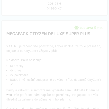
206,28 €
(
4 990 Kč
)
zostáva 9
z 15
MEGAPACK CITYZEN DE LUXE SUPER PLUS
V titulku je řečeno vše podstatné, zbývá doplnit, že to je přesně to,
co jste si od CityZen® vždycky přáli.
No dobře. Balík obsahuje:
6x trenky
4x triko
2x polokošile
BONUS: věnování podepsatné od všech tří zakladatelů CityZen®
:-)
Barvy a velikosti si samozřejmě vyberete sami. Mrkněte k nám na
web
. Vše potřebné nám napište do poznámky. Megapack pro vás
úhledně zabalíme a doručíme vám ho zdarma.
Oproti standardním cenám na e-shopu ušetříte. Takhle nakupujou