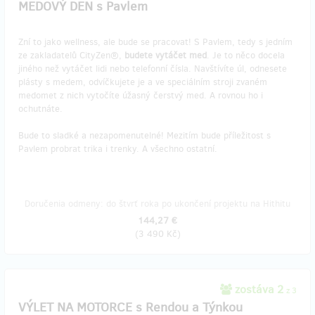
MEDOVÝ DEN s Pavlem
Zní to jako wellness, ale bude se pracovat! S Pavlem, tedy s jedním
ze zakladatelů CityZen®,
budete vytáčet med
. Je to něco docela
jiného než vytáčet lidi nebo telefonní čísla. Navštívíte úl, odnesete
plásty s medem, odvíčkujete je a ve speciálním stroji zvaném
medomet z nich vytočíte úžasný čerstvý med. A rovnou ho i
ochutnáte.
Bude to sladké a nezapomenutelné! Mezitím bude příležitost s
Pavlem probrat trika i trenky. A všechno ostatní.
Doručenia odmeny: do štvrť roka po ukončení projektu na Hithitu
144,27 €
(
3 490 Kč
)
zostáva 2
z 3
VÝLET NA MOTORCE s Rendou a Týnkou