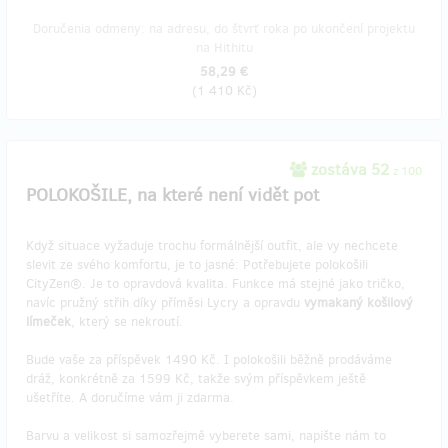
Doručenia odmeny: na adresu, do štvrť roka po ukončení projektu
na Hithitu
58,29 €
(
1 410 Kč
)
zostáva 52
z 100
POLOKOŠILE, na které není vidět pot
Když situace vyžaduje trochu formálnější outfit, ale vy nechcete
slevit ze svého komfortu, je to jasné: Potřebujete polokošili
CityZen®. Je to opravdová kvalita. Funkce má stejné jako tričko,
navíc pružný střih díky příměsi Lycry a opravdu
vymakaný košilový
límeček
, který se nekroutí.
Bude vaše za příspěvek 1490 Kč. I polokošili běžně prodáváme
dráž, konkrétně za 1599 Kč, takže svým příspěvkem ještě
ušetříte. A doručíme vám ji zdarma.
Barvu a velikost si samozřejmě vyberete sami, napište nám to