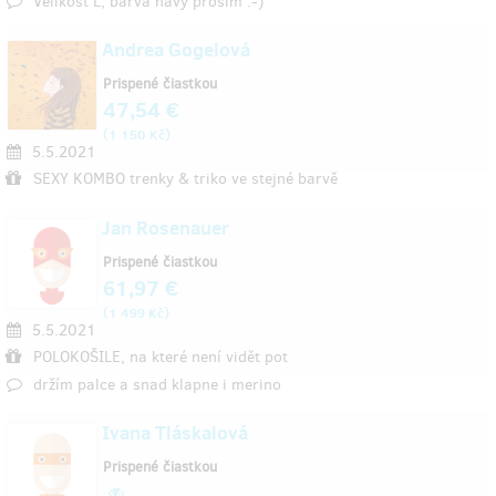
Velikost L, barva navy prosím :-)
Andrea Gogelová
Prispené čiastkou
47,54 €
(
)
1 150 Kč
5.5.2021
SEXY KOMBO trenky & triko ve stejné barvě
Jan Rosenauer
Prispené čiastkou
61,97 €
(
)
1 499 Kč
5.5.2021
POLOKOŠILE, na které není vidět pot
držím palce a snad klapne i merino
Ivana Tláskalová
Prispené čiastkou