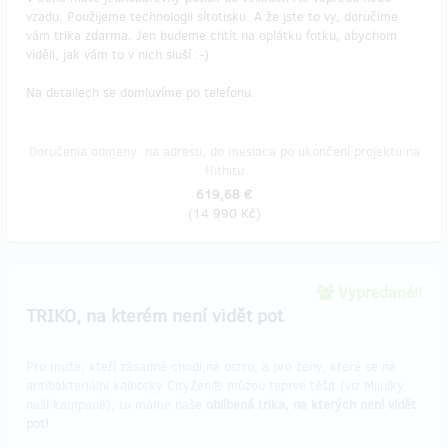
vzadu. Použijeme technologii sítotisku. A že jste to vy, doručíme
vám trika zdarma. Jen budeme chtít na oplátku fotku, abychom
viděli, jak vám to v nich sluší :-)
Na detailech se domluvíme po telefonu.
Doručenia odmeny: na adresu, do mesiaca po ukončení projektu na
Hithitu
619,68 €
(
14 990 Kč
)
Vypredané!!
TRIKO, na kterém není vidět pot
Pro muže, kteří zásadně chodí na ostro, a pro ženy, které se na
antibakteriální kalhotky CityZen® můžou teprve těšit (viz Milníky
naší kampaně), tu máme naše
oblíbená trika, na kterých není vidět
pot!