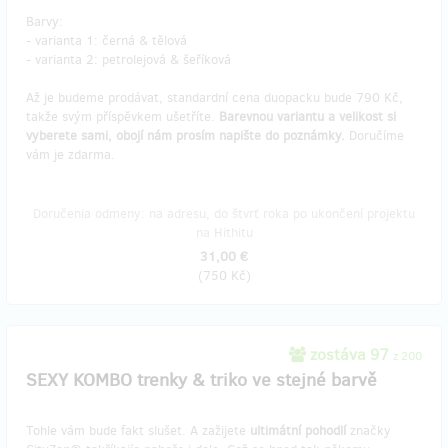
Barvy:
- varianta 1: černá & tělová
- varianta 2: petrolejová & šeříková
Až je budeme prodávat, standardní cena duopacku bude 790 Kč,
takže svým příspěvkem ušetříte.
Barevnou variantu a velikost si
vyberete sami, obojí nám prosím napište do poznámky.
Doručíme
vám je zdarma.
Doručenia odmeny: na adresu, do štvrť roka po ukončení projektu
na Hithitu
31,00 €
(
750 Kč
)
zostáva 97
z 200
SEXY KOMBO trenky & triko ve stejné barvě
Tohle vám bude fakt slušet. A zažijete
ultimátní pohodlí
značky