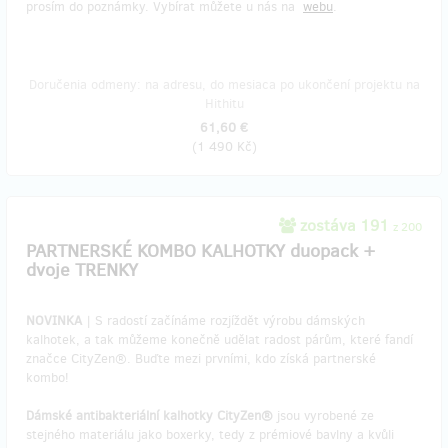
prosím do poznámky. Vybírat můžete u nás na
webu
.
Doručenia odmeny: na adresu, do mesiaca po ukončení projektu na
Hithitu
61,60 €
(
1 490 Kč
)
zostáva 191
z 200
PARTNERSKÉ KOMBO KALHOTKY duopack +
dvoje TRENKY
NOVINKA
| S radostí začínáme rozjíždět výrobu dámských
kalhotek, a tak můžeme konečně udělat radost párům, které fandí
značce CityZen®. Buďte mezi prvními, kdo získá partnerské
kombo!
Dámské antibakteriální kalhotky CityZen®
jsou vyrobené ze
stejného materiálu jako boxerky, tedy z prémiové bavlny a kvůli