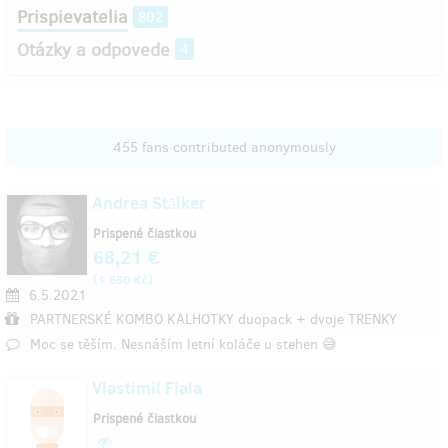
Prispievatelia
802
Otázky a odpovede
4
455 fans contributed anonymously
Andrea Stālker
Prispené čiastkou
68,21 €
(
)
1 650 Kč
6.5.2021
PARTNERSKÉ KOMBO KALHOTKY duopack + dvoje TRENKY
Moc se těším. Nesnáším letní koláče u stehen 😅
Vlastimil Fiala
Prispené čiastkou