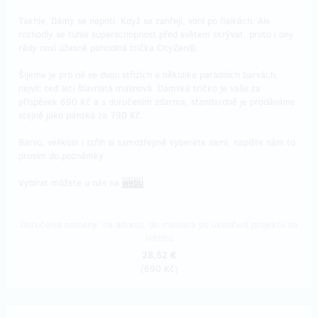
Takhle. Dámy se nepotí. Když se zahřejí, voní po fialkách. Ale
rozhodly se tuhle superschopnost před světem skrývat, proto i ony
rády nosí úžasně pohodlná trička CityZen®.
Šijeme je pro ně ve dvou střizích a několika parádních barvách,
nejvíc teď letí šťavnatá malinová. Dámské tričko je vaše za
příspěvek 690 Kč a s doručením zdarma, standardně je prodáváme
stejně jako pánská za 790 Kč.
Barvu, velikost i střih si samozřejmě vyberete sami, napište nám to
prosím do poznámky.
Vybírat můžete u nás na
webu
.
Doručenia odmeny: na adresu, do mesiaca po ukončení projektu na
Hithitu
28,52 €
(
690 Kč
)