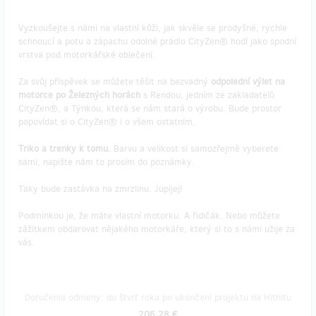
Vyzkoušejte s námi na vlastní kůži, jak skvěle se prodyšné, rychle
schnoucí a potu a zápachu odolné prádlo CityZen® hodí jako spodní
vrstva pod motorkářské oblečení.
Za svůj příspěvek se můžete těšit na bezvadný
odpolední výlet na
motorce po Železných horách
s Rendou, jedním ze zakladatelů
CityZen®, a Týnkou, která se nám stará o výrobu. Bude prostor
popovídat si o CityZen® i o všem ostatním.
Triko a trenky k tomu.
Barvu a velikost si samozřejmě vyberete
sami, napište nám to prosím do poznámky.
Taky bude zastávka na zmrzlinu. Jupíjej!
Podmínkou je, že máte vlastní motorku. A řidičák. Nebo můžete
zážitkem obdarovat nějakého motorkáře, který si to s námi užije za
vás.
Doručenia odmeny: do štvrť roka po ukončení projektu na Hithitu
206,28 €