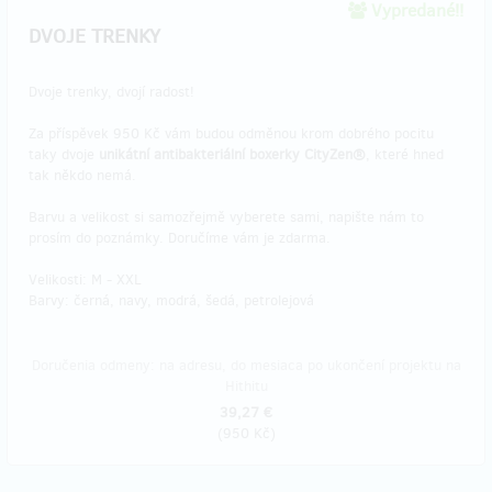
Vypredané!!
DVOJE TRENKY
Dvoje trenky, dvojí radost!
Za příspěvek 950 Kč vám budou odměnou krom dobrého pocitu
taky dvoje
unikátní antibakteriální boxerky CityZen®
, které hned
tak někdo nemá.
Barvu a velikost si samozřejmě vyberete sami, napište nám to
prosím do poznámky. Doručíme vám je zdarma.
Velikosti: M - XXL
Barvy: černá, navy, modrá, šedá, petrolejová
Doručenia odmeny: na adresu, do mesiaca po ukončení projektu na
Hithitu
39,27 €
(
950 Kč
)