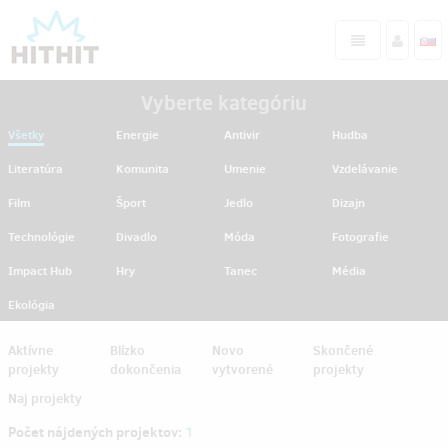
Vyberte kategóriu
Všetky
Energie
Antivir
Hudba
Literatúra
Komunita
Umenie
Vzdelávanie
Film
Šport
Jedlo
Dizajn
Technológie
Divadlo
Móda
Fotografie
Impact Hub
Hry
Tanec
Média
Ekológia
Aktívne
Blízko
Novo
Skončené
projekty
dokončenia
vytvorené
projekty
Naj projekty
Počet nájdených projektov:
1