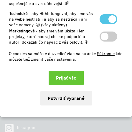
úspešnejšie a svet dúhovejší. 🌈
Vybrané
32 094 €
z
16 536 €
Technické
- aby Hithit fungoval, aby sme vás
na webe nestratili a aby sa nestrácali ani
vaše odmeny. 🙂 (vždy aktívny)
194
%
Úspešne dokončený
Marketingové
- aby sme vám ukázali len
projekty, ktoré naozaj chcete podporiť, a
autori dokázali čo najviac z vás osloviť. 🎯
O cookies sa môžete dozvedieť viac na stránke
Súkromie
kde
môžete tiež zmeniť vaše nastavenia.
Najdete nás na
Facebook
Instagram