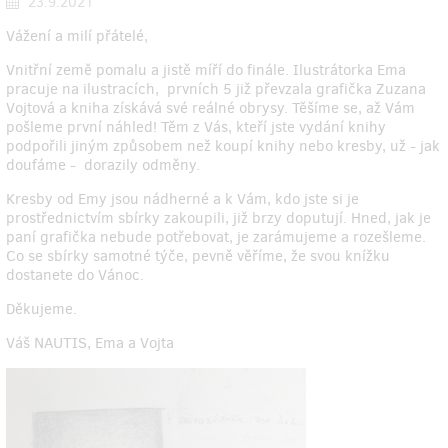
23.9.2021
Vážení a milí přátelé,
Vnitřní země pomalu a jistě míří do finále. Ilustrátorka Ema
pracuje na ilustracích, prvních 5 již převzala grafička Zuzana
Vojtová a kniha získává své reálné obrysy. Těšíme se, až Vám
pošleme první náhled! Těm z Vás, kteří jste vydání knihy
podpořili jiným způsobem než koupí knihy nebo kresby, už - jak
doufáme - dorazily odměny.
Kresby od Emy jsou nádherné a k Vám, kdo jste si je
prostřednictvím sbírky zakoupili, již brzy doputují. Hned, jak je
paní grafička nebude potřebovat, je zarámujeme a rozešleme.
Co se sbírky samotné týče, pevně věříme, že svou knížku
dostanete do Vánoc.
Děkujeme.
Váš NAUTIS, Ema a Vojta