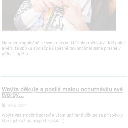
Mahulena společně se svou dcerou Márinkou Woÿtovi drží palce
a věří, že sbírku společně úspěšně dokončíme! Jsme přesně v
půlce! Jupí! :)
Woÿta děkuje a posílá malou ochutnávku své
tvorby...
20.5.2021
Woÿta vás srdečně zdraví a všem upřímně děkuje za příspěvky,
které jste už na projekt zaslali! :)