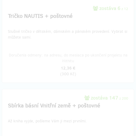
zostáva 6
z 12
Tričko NAUTIS + poštovné
Slušivé tričko v dětském, dámském a pánském provedení. Vybrat si
můžete sami.
Doručenia odmeny: na adresu, do mesiaca po ukončení projektu na
Hithitu
12,36 €
(
300 Kč
)
zostáva 147
z 200
Sbírka básní Vnitřní země + poštovné
Až kniha vyjde, pošleme Vám ji mezi prvními.