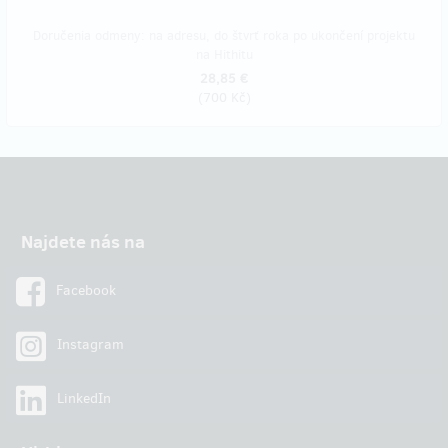
Doručenia odmeny: na adresu, do štvrť roka po ukončení projektu
na Hithitu
28,85 €
(
700 Kč
)
Najdete nás na
Facebook
Instagram
LinkedIn