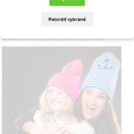
27.5.2021
Svělá zpráva, některé naše odměny už jsou vyprodané, mockrát
vám všem děkujeme, jste úžasní! :)
Přidali jsme proto dalších 15 kusů naší budoucí knihy s
věnováním autora a patronky Mahuleny Bočanové!