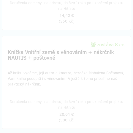
Doručenia odmeny: na adresu, do štvrť roka po ukončení projektu
na Hithitu
14,42 €
(
350 Kč
)
zostáva 8
z 15
Knížka Vnitřní země s věnováním + nákrčník
NAUTIS + poštovné
Až knihu vydáme, její autor a kmotra, herečka Mahulena Bočanová,
Vám knihu podepíší i s věnováním. A ještě k tomu přibalíme náš
praktický nákrčník.
Doručenia odmeny: na adresu, do štvrť roka po ukončení projektu
na Hithitu
20,61 €
(
500 Kč
)