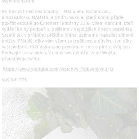
svým čtenářům.
Kniha má hned dva kmotry – Mahulenu Bočanovou,
ambasadorku NAUTIS, a Ondru Sokola, který knihu přijde
pokřtít osobně do Činoherní kavárny 23.6. Všem dárcům, kteří
vydání knihy podpořili, pošleme v nejbližších dnech pozvánku.
Stejně tak v průběhu příštího týdne začneme rozesílat slíbené
knížky. Přátelé, díky vám všem za trpělivost a důvěru, jen díky
vaší podpoře drží Vojta svou prvotinu v ruce a plní si svůj sen.
Podívejte se na video, v němž svou Vnitřní zemi Woÿta
představuje světu:
https://www.youtube.com/watch?v=h9bwmyvP210
Váš NAUTIS