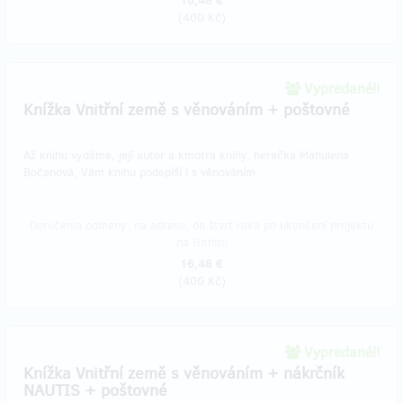
16,48 €
(
400 Kč
)
Vypredané!!
Knížka Vnitřní země s věnováním + poštovné
Až knihu vydáme, její autor a kmotra knihy, herečka Mahulena
Bočanová, Vám knihu podepíší i s věnováním.
Doručenia odmeny: na adresu, do štvrť roka po ukončení projektu
na Hithitu
16,48 €
(
400 Kč
)
Vypredané!!
Knížka Vnitřní země s věnováním + nákrčník
NAUTIS + poštovné