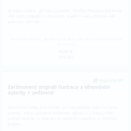
Až knihu vydáme, její autor a kmotra, herečka Mahulena Bočanová,
Vám knihu podepíší i s věnováním. A ještě k tomu přibalíme náš
praktický nákrčník.
Doručenia odmeny: na adresu, do štvrť roka po ukončení projektu
na Hithitu
20,61 €
(
500 Kč
)
Vypredané!!
Zarámovaný originál ilustrace s věnováním
autorky + poštovné
Ilustrátorka knihy, Ema Krátká, pro Vás podepíše jednu ze svých
ilustrací, kterou necháme zarámovat, abyste si ji rovnou mohli
pověsit! Ilustraci si vyberete po domluvě s autorkou po skončení
projektu.