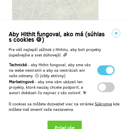
Aby Hithit fungoval, ako má (súhlas
s cookies 🍪)
Pre váš najlepší zážitok z Hithitu, aby boli projekty
úspešnejšie a svet dúhovejší. 🌈
Technické
- aby Hithit fungoval, aby sme vás
na webe nestratili a aby sa nestrácali ani
vaše odmeny. 🙂 (vždy aktívny)
Marketingové
- aby sme vám ukázali len
projekty, ktoré naozaj chcete podporiť, a
autori dokázali čo najviac z vás osloviť. 🎯
O cookies sa môžete dozvedieť viac na stránke
Súkromie
kde
môžete tiež zmeniť vaše nastavenia.
Přidali jsme další odměny!