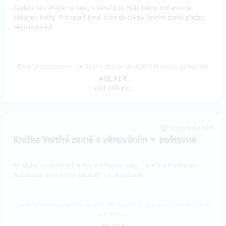
Zajdete si v Praze na kávu s herečkou Mahulenou Bočanovou,
kmotrou knihy. Při dobré kávě Vám ze sbírky Vnitřní země přečte
několik básní!
Doručenia odmeny: do štvrť roka po ukončení projektu na Hithitu
412,12 €
(
10 000 Kč
)
Vypredané!!
Knížka Vnitřní země s věnováním + poštovné
Až knihu vydáme, její autor a kmotra knihy, herečka Mahulena
Bočanová, Vám knihu podepíší i s věnováním.
Doručenia odmeny: na adresu, do štvrť roka po ukončení projektu
na Hithitu