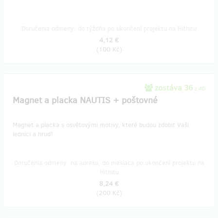
Doručenia odmeny: do týždňa po ukončení projektu na Hithitu
4,12 €
(
100 Kč
)
zostáva 36
z 40
Magnet a placka NAUTIS + poštovné
Magnet a placka s osvětovými motivy, které budou zdobit Vaši
lednici a hruď!
Doručenia odmeny: na adresu, do mesiaca po ukončení projektu na
Hithitu
8,24 €
(
200 Kč
)