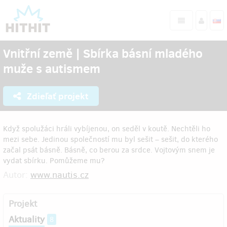
Vnitřní země | Sbírka básní mladého
muže s autismem
Zdieľať projekt
Když spolužáci hráli vybíjenou, on seděl v koutě. Nechtěli ho
mezi sebe. Jedinou společností mu byl sešit – sešit, do kterého
začal psát básně. Básně, co berou za srdce. Vojtovým snem je
vydat sbírku. Pomůžeme mu?
Autor:
www.nautis.cz
Projekt
Aktuality
8