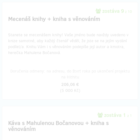
zostáva 9
z 10
Mecenáš knihy + kniha s věnováním
Stanete se mecenášem knihy! Vaše jméno bude navždy uvedeno v
knize samotné, aby každý čtenář věděl, že jste se na jejím vydání
podílel/a. Knihu Vám i s věnováním podepíše její autor a kmotra,
herečka Mahulena Bočanová.
Doručenia odmeny: na adresu, do štvrť roka po ukončení projektu
na Hithitu
206,06 €
(
5 000 Kč
)
zostáva 1
z 1
Káva s Mahulenou Bočanovou + kniha s
věnováním