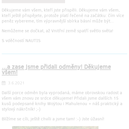
Děkujeme vám všem, kteří jste přispěli. Děkujeme vám všem,
kteří ještě přispějete, protože platí řečené na začátku: čím více
peněz vybereme, tím výpravnější sbírka básní může být...
Nemůžeme se dočkat, až Vnitřní země spatří světlo světa!
S vděčností NAUTIS
...a zase jsme přidali odměny! Děkujeme
všem!
3.6.2021
Další porce odměn byla vyprodaná, máme obrovskou radost a
všem vám znovu ze srdce děkujeme! Přidali jsme dalších 15
kusů podepsané knihy Woÿtou i Mahulenou + náš praktický a
stylový nákrčník! ;-)
Blížíme se cíli, ještě chvíli a jsme tam! :-) Jste úžasní!