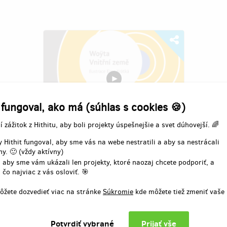
 fungoval, ako má (súhlas s cookies 🍪)
í zážitok z Hithitu, aby boli projekty úspešnejšie a svet dúhovejší. 🌈
Vnitřní země | Sbírka básní mladého
 Hithit fungoval, aby sme vás na webe nestratili a aby sa nestrácali
muže s autismem
y. 🙂 (vždy aktívny)
 aby sme vám ukázali len projekty, ktoré naozaj chcete podporiť, a
Autor:
www.nautis.cz
 čo najviac z vás osloviť. 🎯
Když spolužáci hráli vybíjenou, on seděl
ôžete dozvedieť viac na stránke
Súkromie
kde môžete tiež zmeniť vaše
v koutě. Nechtěli ho mezi sebe. Jedinou
společností mu byl sešit – sešit, do
kterého začal psát básně. Básně, co
berou za srdce. Vojtovým snem je vydat