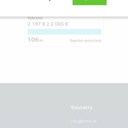
sbírku. Pomůžeme mu?
Vybrané
2 197 €
z
2 065 €
106
%
Úspešne dokončený
Kontakty
info@hithit.sk