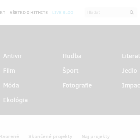
EKT
VŠETKO O HITHITE
LIVE BLOG
Antivir
Hudba
Litera
Film
Šport
Jedlo
Móda
Fotografie
Impac
Ekológia
ytvorené
Skončené projekty
Naj projekty