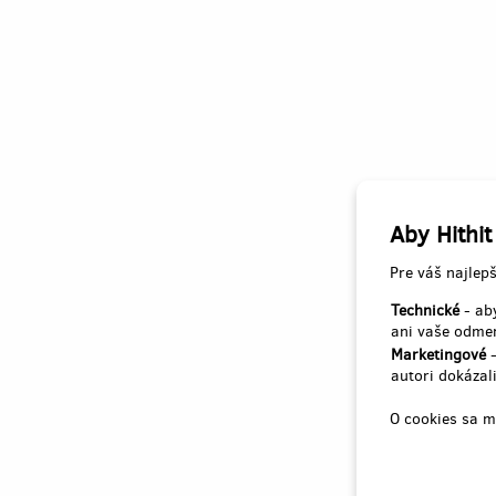
Aby Hithit
Pre váš najlepš
Technické
- aby
ani vaše odmen
Marketingové
-
autori dokázali
O cookies sa m