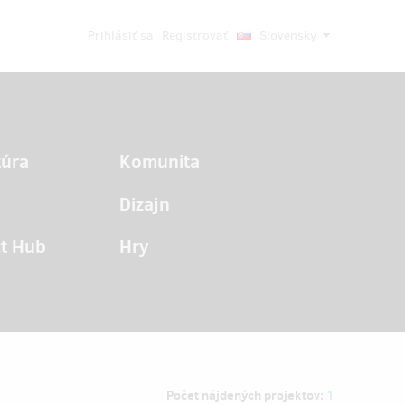
Prihlásiť sa
Registrovať
Slovensky
túra
Komunita
Dizajn
t Hub
Hry
Počet nájdených projektov:
1