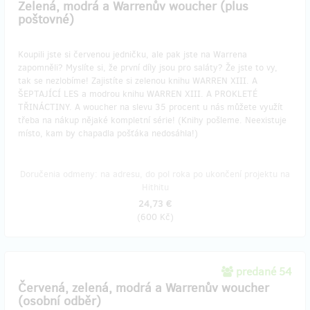
Zelená, modrá a Warrenův woucher (plus
poštovné)
Koupili jste si červenou jedničku, ale pak jste na Warrena
zapomněli? Myslíte si, že první díly jsou pro saláty? Že jste to vy,
tak se nezlobíme! Zajistíte si zelenou knihu WARREN XIII. A
ŠEPTAJÍCÍ LES a modrou knihu WARREN XIII. A PROKLETÉ
TŘINÁCTINY. A woucher na slevu 35 procent u nás můžete využít
třeba na nákup nějaké kompletní série! (Knihy pošleme. Neexistuje
místo, kam by chapadla pošťáka nedosáhla!)
Doručenia odmeny: na adresu, do pol roka po ukončení projektu na
Hithitu
24,73 €
(
600 Kč
)
predané 54
Červená, zelená, modrá a Warrenův woucher
(osobní odběr)