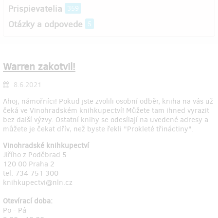
Prispievatelia
359
Otázky a odpovede
5
Warren zakotvil!
8.6.2021
Ahoj, námořníci! Pokud jste zvolili osobní odběr, kniha na vás už
čeká ve Vinohradském knihkupectví! Můžete tam ihned vyrazit
bez další výzvy. Ostatní knihy se odesílají na uvedené adresy a
můžete je čekat dřív, než byste řekli "Prokleté třináctiny".
Vinohradské knihkupectví
Jiřího z Poděbrad 5
120 00 Praha 2
tel: 734 751 300
knihkupectvi@nln.cz
Otevírací doba:
Po - Pá