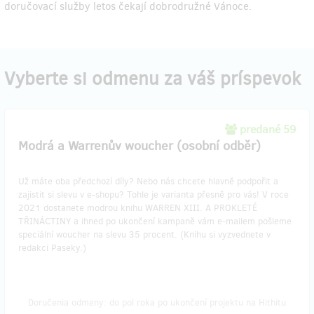
doručovací služby letos čekají dobrodružné Vánoce.
Vyberte si odmenu za váš príspevok
predané 59
Modrá a Warrenův woucher (osobní odběr)
Už máte oba předchozí díly? Nebo nás chcete hlavně podpořit a
zajistit si slevu v e-shopu? Tohle je varianta přesně pro vás! V roce
2021 dostanete modrou knihu WARREN XIII. A PROKLETÉ
TŘINÁCTINY a ihned po ukončení kampaně vám e-mailem pošleme
speciální woucher na slevu 35 procent. (Knihu si vyzvednete v
redakci Paseky.)
Doručenia odmeny: do pol roka po ukončení projektu na Hithitu