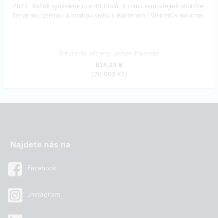
2022. Ročně vydáváme cca 45 titulů. K tomu samozřejmě obdržíte
červenou, zelenou a modrou knihu s Warrenem i Warrenův woucher.
Doručenia odmeny: nešpecifikované
824,23 €
(
20 000 Kč
)
Najdete nás na
Facebook
Instagram