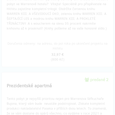
pobyt ve Warrenově hotelu? Vítejte! Speciálně pro přispěvatele na
Hithitu zajistíme kompletní trilogii: Obdržíte červenou knihu
WARREN XIII. A VŠEVIDOUCÍ OKO, zelenou knihu WARREN XIII. A
ŠEPTAJÍCÍ LES a modrou knihu WARREN XIII. A PROKLETÉ
TŘINÁCTINY. A s woucherem na slevu 35 procent nakrmíte
knihovnu až k prasknutí! (Knihy pošleme až na vaše honosné sídlo.)
Doručenia odmeny: na adresu, do pol roka po ukončení projektu na
Hithitu
32,97 €
(
800 Kč
)
predané 2
Prezidentské apartmá
Tento pobyt je nejvyšší prioritou nejen pro Warrenova šéfkuchaře
Bujona, který vám bude neustále podstrojovat. Získate kompletní
produkci nakladatelství Paseka v příštích dvou letech. To znamená,
že se vám dostane do spárů všechno, co vydáme v roce 2021 a