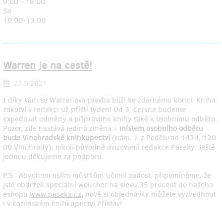
9:00 - 18:00
So
10:00-13:00
Warren je na cestě!
27.5.2021
I díky vám se Warrenova plavba blíží ke zdárnému konci. Kniha
zakotví v redakci už příští týden! Od 3. června budeme
expedovat odměny a připravíme knihy také k osobnímu odběru.
Pozor, zde nastává jediná změna –
místem osobního odběru
bude Vinohradské knihkupectví
(nám. J. z Poděbrad 1424, 120
00 Vinohrady), nikoli původně avizovaná redakce Paseky. Ještě
jednou děkujeme za podporu.
P.S.: Abychom oslím můstkům učinili zadost, připomínáme, že
jste obdrželi speciální woucher na slevu 35 procent do našeho
eshopu
www.paseka.cz
, nově si objednávky můžete vyzvednout
i v karlínském knihkupectví Přístav!