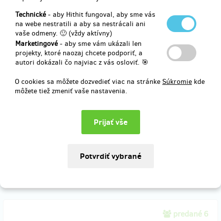
predané 7
Technické
- aby Hithit fungoval, aby sme vás
Zelená, modrá a Warrenův woucher (osobní
na webe nestratili a aby sa nestrácali ani
odběr)
vaše odmeny. 🙂 (vždy aktívny)
Marketingové
- aby sme vám ukázali len
projekty, ktoré naozaj chcete podporiť, a
Koupili jste si červenou jedničku, ale pak jste na Warrena
autori dokázali čo najviac z vás osloviť. 🎯
zapomněli? Myslíte si, že první díly jsou pro saláty? Že jste to vy,
tak se nezlobíme! Zajistíte si zelenou knihu WARREN XIII. A
O cookies sa môžete dozvedieť viac na stránke
Súkromie
kde
ŠEPTAJÍCÍ LES a modrou knihu WARREN XIII. A PROKLETÉ
môžete tiež zmeniť vaše nastavenia.
TŘINÁCTINY. A woucher na slevu 35 procent u nás můžete využít
třeba na nákup nějaké kompletní série! (Knihy si vyzvednete v
redakci Paseky.)
Doručenia odmeny: do pol roka po ukončení projektu na Hithitu
20,61 €
(
500 Kč
)
predané 6