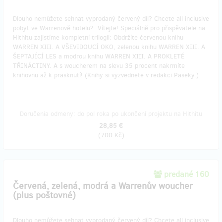
Dlouho nemůžete sehnat vyprodaný červený díl? Chcete all inclusive
pobyt ve Warrenově hotelu? Vítejte! Speciálně pro přispěvatele na
Hithitu zajistíme kompletní trilogii: Obdržíte červenou knihu
WARREN XIII. A VŠEVIDOUCÍ OKO, zelenou knihu WARREN XIII. A
ŠEPTAJÍCÍ LES a modrou knihu WARREN XIII. A PROKLETÉ
TŘINÁCTINY. A s woucherem na slevu 35 procent nakrmíte
knihovnu až k prasknutí! (Knihy si vyzvednete v redakci Paseky.)
Doručenia odmeny: do pol roka po ukončení projektu na Hithitu
28,85 €
(
700 Kč
)
predané 160
Červená, zelená, modrá a Warrenův woucher
(plus poštovné)
Dlouho nemůžete sehnat vyprodaný červený díl? Chcete all inclusive