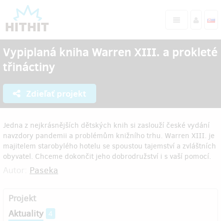
Vypiplaná kniha Warren XIII. a prokleté
třináctiny
Zdieľať projekt
Jedna z nejkrásnějších dětských knih si zaslouží české vydání
navzdory pandemii a problémům knižního trhu. Warren XIII. je
majitelem starobylého hotelu se spoustou tajemství a zvláštních
obyvatel. Chceme dokončit jeho dobrodružství i s vaší pomocí.
Autor:
Paseka
Projekt
Aktuality
4