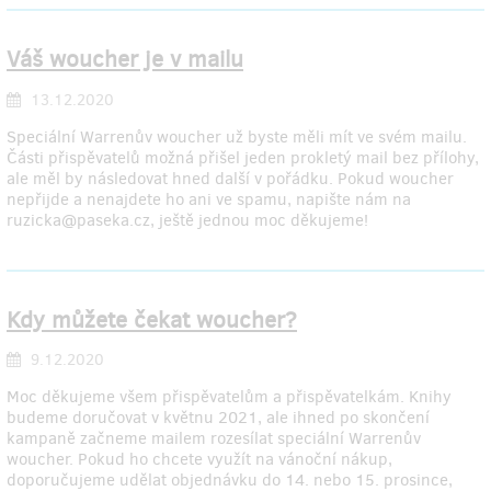
Váš woucher je v mailu
13.12.2020
Speciální Warrenův woucher už byste měli mít ve svém mailu.
Části přispěvatelů možná přišel jeden prokletý mail bez přílohy,
ale měl by následovat hned další v pořádku. Pokud woucher
nepřijde a nenajdete ho ani ve spamu, napište nám na
ruzicka@paseka.cz, ještě jednou moc děkujeme!
Kdy můžete čekat woucher?
9.12.2020
Moc děkujeme všem přispěvatelům a přispěvatelkám. Knihy
budeme doručovat v květnu 2021, ale ihned po skončení
kampaně začneme mailem rozesílat speciální Warrenův
woucher. Pokud ho chcete využít na vánoční nákup,
doporučujeme udělat objednávku do 14. nebo 15. prosince,