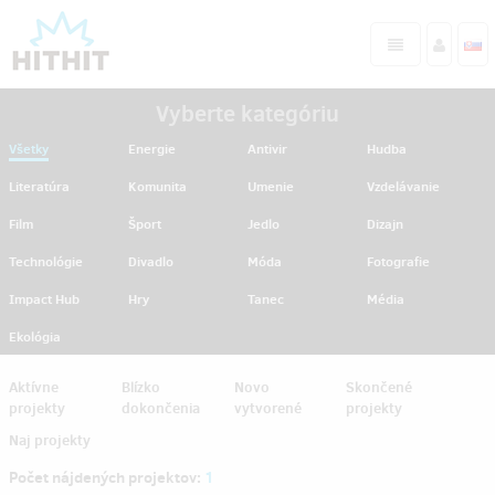
Vyberte kategóriu
Všetky
Energie
Antivir
Hudba
Literatúra
Komunita
Umenie
Vzdelávanie
Film
Šport
Jedlo
Dizajn
Technológie
Divadlo
Móda
Fotografie
Impact Hub
Hry
Tanec
Média
Ekológia
Aktívne
Blízko
Novo
Skončené
projekty
dokončenia
vytvorené
projekty
Naj projekty
Počet nájdených projektov:
1