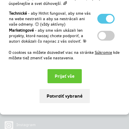
úspešnejšie a svet dúhovejší. 🌈
Vybrané
10 719 €
z
8 261 €
Technické
- aby Hithit fungoval, aby sme vás
na webe nestratili a aby sa nestrácali ani
vaše odmeny. 🙂 (vždy aktívny)
129
%
Úspešne dokončený
Marketingové
- aby sme vám ukázali len
projekty, ktoré naozaj chcete podporiť, a
autori dokázali čo najviac z vás osloviť. 🎯
O cookies sa môžete dozvedieť viac na stránke
Súkromie
kde
môžete tiež zmeniť vaše nastavenia.
Najdete nás na
Facebook
Instagram