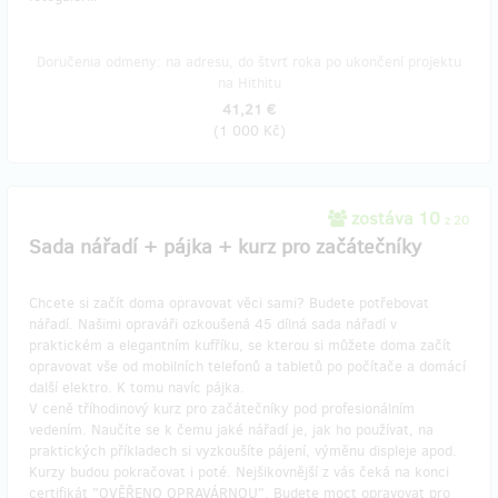
Doručenia odmeny: na adresu, do štvrť roka po ukončení projektu
na Hithitu
41,21 €
(
1 000 Kč
)
zostáva 10
z 20
Sada nářadí + pájka + kurz pro začátečníky
Chcete si začít doma opravovat věci sami? Budete potřebovat
nářadí. Našimi opraváři ozkoušená 45 dílná sada nářadí v
praktickém a elegantním kufříku, se kterou si můžete doma začít
opravovat vše od mobilních telefonů a tabletů po počítače a domácí
další elektro. K tomu navíc pájka.
V ceně tříhodinový kurz pro začátečníky pod profesionálním
vedením. Naučíte se k čemu jaké nářadí je, jak ho používat, na
praktických příkladech si vyzkoušíte pájení, výměnu displeje apod.
Kurzy budou pokračovat i poté. Nejšikovnější z vás čeká na konci
certifikát "OVĚŘENO OPRAVÁRNOU". Budete moct opravovat pro