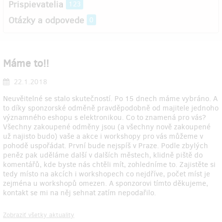
Prispievatelia
123
Otázky a odpovede
0
Máme to!!
22.1.2018
Neuvěitelné se stalo skutečností. Po 15 dnech máme vybráno. A
to díky sponzorské odměně pravděpodobně od majitele jednoho
významného eshopu s elektronikou. Co to znamená pro vás?
Všechny zakoupené odměny jsou (a všechny nově zakoupené
už najisto budo) vaše a akce i workshopy pro vás můžeme v
pohodě uspořádat. První bude nejspíš v Praze. Podle zbylých
peněz pak uděláme další v dalších městech, klidně piště do
komentářů, kde byste nás chtěli mít, zohledníme to. Zajistěte si
tedy místo na akcích i workshopech co nejdříve, počet míst je
zejména u workshopů omezen. A sponzorovi tímto děkujeme,
kontakt se mi na něj sehnat zatím nepodařilo.
Zobraziť všetky aktuality