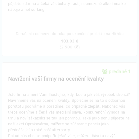
půjdete zdarma a čeká vás bohatý raut, neomezené alko i nealko
nápoje a networking!
Doručenia odmeny: do roka po ukončení projektu na Hithitu
103,03 €
(
2 500 Kč
)
predané 1
Navržení vaší firmy na ocenění kvality
Jste firma a není Vám lhostejné, kdy, kde a jak váš výrobek skončí?
Navrhneme vás na ocenění kvality. Společně se na to s odbornou
porototu podíváme a poradíme, co případně zlepšit. Nakonec vás
třeba oceníme a čeká vás mediální sláva, konkurenční výhoda na
trhu a noví zákazníci se tak jen pohrnou. Také jako bonu půjdete na
naší akci Oprakavárna, můžete se zúčastnit panelu jako
přednášející a také naší afterparty.
Pokud nás chcete podpořit ještě více, můžete částku navýšit.