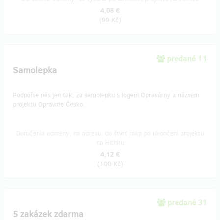
4,08 €
(
99 Kč
)
predané 11
Samolepka
Podpořte nás jen tak, za samolepku s logem Opravárny a názvem
projektu Opravme Česko.
Doručenia odmeny: na adresu, do štvrť roka po ukončení projektu
na Hithitu
4,12 €
(
100 Kč
)
predané 31
5 zakázek zdarma