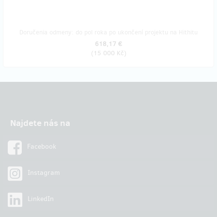
Doručenia odmeny: do pol roka po ukončení projektu na Hithitu
618,17 €
(
15 000 Kč
)
Najdete nás na
Facebook
Instagram
LinkedIn