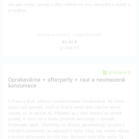
nás jako hobby opravář a díky ověření mít více zákazníků a slušně si
přivydělat.
Doručenia odmeny: nešpecifikované
82,42 €
(
2 000 Kč
)
predané 0
Oprakavárna + afterparty + raut a neomezená
konzumace
V Praze a Brně uděláme celodenní event Oprakavárna. Na místě
budou naši opraváři, kteří za drobný peníz nebo zdarma opraví
cokoliv, co se opravit dá. Případně se s vámi domluví na opravě
později. V rámci akce budou probíhat workshopy s opraváři,
švadlenami apod., přednášky na témata opravitelnosti výrobků a
cirkulární ekonomiky se zajímavými hosty. Káva, čaj, nealko nápoje
a drobné občerstvení po celý den. Na konci bude after party. Vy