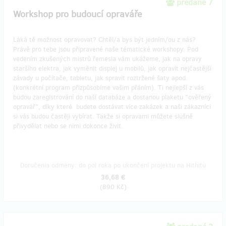
predané 7
Workshop pro budoucí opraváře
Láká tě možnost opravovat? Chtěl/a bys být jedním/ou z nás?
Právě pro tebe jsou připravené naše tématické workshopy. Pod
vedením zkušených mistrů řemesla vám ukážeme, jak na opravy
staršího elektra, jak vyměnit displej u mobilů, jak opravit nejčastější
závady u počítače, tabletu, jak spravit roztržené šaty apod.
(konkrétní program přizpůsobíme vašim přáním). Ti nejlepší z vás
budou zaregistrování do naší databáze a dostanou plaketu "ověřený
opravář", díky které budete dostávat více zakázek a naši zákazníci
si vás budou častěji vybírat. Takže si opravami můžete slušně
přivydělat nebo se nimi dokonce živit.
Doručenia odmeny: do pol roka po ukončení projektu na Hithitu
36,68 €
(
890 Kč
)