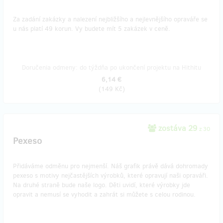
Za zadání zakázky a nalezení nejbližšího a nejlevnějšího opraváře se
u nás platí 49 korun. Vy budete mít 5 zakázek v ceně.
Doručenia odmeny: do týždňa po ukončení projektu na Hithitu
6,14 €
(
149 Kč
)
zostáva 29
z 30
Pexeso
Přidáváme odměnu pro nejmenší. Náš grafik právě dává dohromady
pexeso s motivy nejčastějších výrobků, které opravují naši opraváři.
Na druhé straně bude naše logo. Děti uvidí, které výrobky jde
opravit a nemusí se vyhodit a zahrát si můžete s celou rodinou.