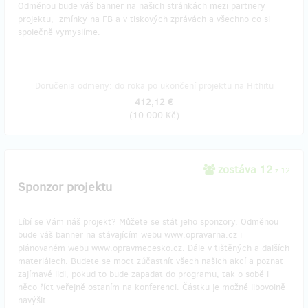
Odměnou bude váš banner na našich stránkách mezi partnery
projektu, zmínky na FB a v tiskových zprávách a všechno co si
společně vymyslíme.
Doručenia odmeny: do roka po ukončení projektu na Hithitu
412,12 €
(
10 000 Kč
)
zostáva 12
z 12
Sponzor projektu
Líbí se Vám náš projekt? Můžete se stát jeho sponzory. Odměnou
bude váš banner na stávajícím webu www.opravarna.cz i
plánovaném webu www.opravmecesko.cz. Dále v tištěných a dalších
materiálech. Budete se moct zúčastnít všech našich akcí a poznat
zajímavé lidi, pokud to bude zapadat do programu, tak o sobě i
něco říct veřejně ostaním na konferenci. Částku je možné libovolně
navýšit.