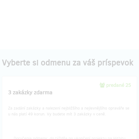
Vyberte si odmenu za váš príspevok
predané 25
3 zakázky zdarma
Za zadání zakázky a nalezení nejbližšího a nejlevnějšího opraváře se
u nás platí 49 korun. Vy budete mít 3 zakázky v ceně.
Doručenia odmeny: do týždňa po ukončení projektu na Hithitu