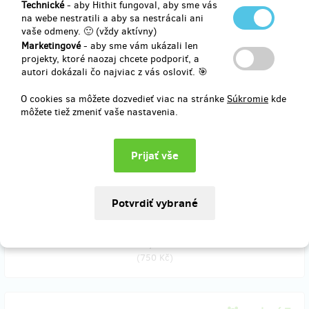
Technické
- aby Hithit fungoval, aby sme vás
na webe nestratili a aby sa nestrácali ani
Doručenia odmeny: do roka po ukončení projektu na Hithitu
vaše odmeny. 🙂 (vždy aktívny)
26,79 €
Marketingové
- aby sme vám ukázali len
(
650 Kč
)
projekty, ktoré naozaj chcete podporiť, a
autori dokázali čo najviac z vás osloviť. 🎯
O cookies sa môžete dozvedieť viac na stránke
Súkromie
kde
predané 3
môžete tiež zmeniť vaše nastavenia.
Mikina
Mikina s logem Opravárny a názvem projektu Opravme Česko.
Barvy a velikost dle vlastního výběru. Máme pánské i dámské.
Doručenia odmeny: na adresu, do štvrť roka po ukončení projektu
na Hithitu
30,91 €
(
750 Kč
)