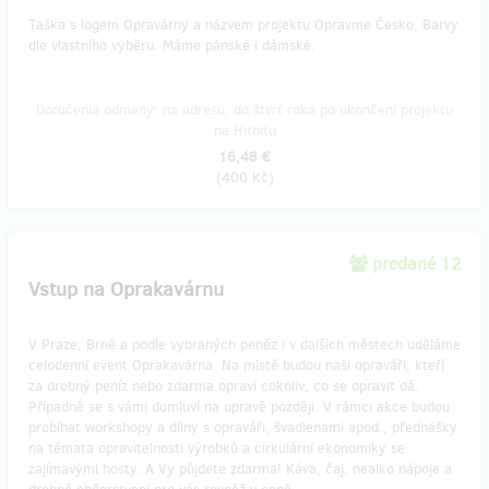
Taška s logem Opravárny a názvem projektu Opravme Česko. Barvy
dle vlastního výběru. Máme pánské i dámské.
Doručenia odmeny: na adresu, do štvrť roka po ukončení projektu
na Hithitu
16,48 €
(
400 Kč
)
predané 12
Vstup na Oprakavárnu
V Praze, Brně a podle vybraných peněz i v dalších městech uděláme
celodenní event Oprakavárna. Na místě budou naši opraváři, kteří
za drobný peníz nebo zdarma opraví cokoliv, co se opravit dá.
Případně se s vámi domluví na opravě později. V rámci akce budou
probíhat workshopy a dílny s opraváři, švadlenami apod., přednášky
na témata opravitelnosti výrobků a cirkulární ekonomiky se
zajímavými hosty. A Vy půjdete zdarma! Káva, čaj, nealko nápoje a