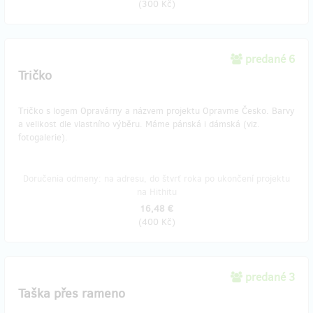
(
300 Kč
)
predané 6
Tričko
Tričko s logem Opravárny a názvem projektu Opravme Česko. Barvy
a velikost dle vlastního výběru. Máme pánská i dámská (viz.
fotogalerie).
Doručenia odmeny: na adresu, do štvrť roka po ukončení projektu
na Hithitu
16,48 €
(
400 Kč
)
predané 3
Taška přes rameno