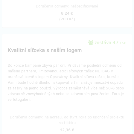
Doručenia odmeny: nešpecifikované
8,24 €
(
200 Kč
)
zostáva 47
z 50
Kvalitní síťovka s naším logem
Do konce kampaně zbývá pár dní. Přidáváme poslední odměnu od
našeho partnera, limitovanou edici síťových tašek NETBAG v
oranžové barvě s logem Opravárny. Kvalitní síťová taška, která s
Vámi bude hodně dlouho nakupovat a tím snižuje množství odpadu
za tašky na jedno použití. Výrobce zaměstnává více než 50% osob
zdravotně znevýhodněných nebo se zdravotním postižením. Foto je
ve fotogalerii.
Doručenia odmeny: na adresu, do štvrť roka po ukončení projektu
na Hithitu
12,36 €