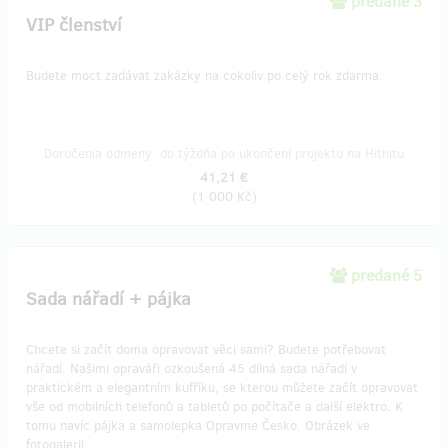
predané 3
VIP členství
Budete moct zadávat zakázky na cokoliv po celý rok zdarma.
Doručenia odmeny: do týždňa po ukončení projektu na Hithitu
41,21 €
(
1 000 Kč
)
predané 5
Sada nářadí + pájka
Chcete si začít doma opravovat věci sami? Budete potřebovat
nářadí. Našimi opraváři ozkoušená 45 dílná sada nářadí v
praktickém a elegantním kufříku, se kterou můžete začít opravovat
vše od mobilních telefonů a tabletů po počítače a další elektro. K
tomu navíc pájka a samolepka Opravme Česko. Obrázek ve
fotogalerii.