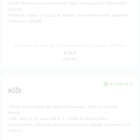
Plakát Malého prince podepsaný všemi protagonisty! Sběratelský
kousek!
Předáme nejlépe u vstupu do divadla před představením, případně
osobně po dohodě.
Doručenia odmeny: do týždňa po ukončení projektu na Hithitu
8,24 €
(
200 Kč
)
predané 3
RŮŽE
"Musím přece snést dvě nebo tři housenky, když chci poznat
motýly.."
Vaše růže na vás bude čekat u vchodu do divadla před
představením, případně předáme osobně po dohodě.
Dostanete k ní
i placku
.