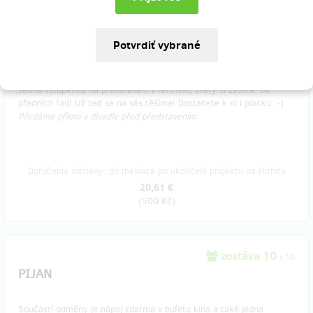
predané 9
VSTUPENKA
Jedna vstupenka na představení v termínu, který si zvolíte. Do
předních řad! Už teď se na vás těšíme! Dostanete k ní i placku :-)
Předáme přímo v divadle před představením.
Doručenia odmeny: do mesiaca po ukončení projektu na Hithitu
20,61 €
(
500 Kč
)
zostáva 10
z 10
PIJAN
Součástí odměny je nápoj zdarma v bufetu kina a také jedna