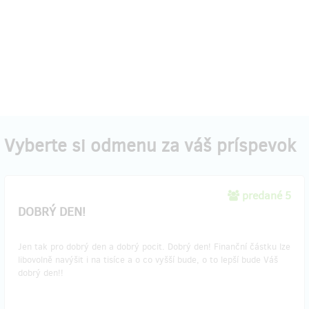
Vyberte si odmenu za váš príspevok
predané 5
DOBRÝ DEN!
Jen tak pro dobrý den a dobrý pocit. Dobrý den! Finanční částku lze
libovolně navýšit i na tisíce a o co vyšší bude, o to lepší bude Váš
dobrý den!!