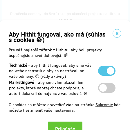
Doručenia odmeny: do štvrť roka po ukončení projektu na Hithitu
10,30 €
(
250 Kč
)
Aby Hithit fungoval, ako má (súhlas
s cookies 🍪)
zostáva 3
Pre váš najlepší zážitok z Hithitu, aby boli projekty
z 5
úspešnejšie a svet dúhovejší. 🌈
CD BIZARRE BAND
Technické
- aby Hithit fungoval, aby sme vás
na webe nestratili a aby sa nestrácali ani
Krásné CD Dokola ticho skvělé kapely Bizarre Band! Dostanete k
vaše odmeny. 🙂 (vždy aktívny)
němu i placku.
Předáme nejlépe v divadle před představením, případně doručíme
Marketingové
- aby sme vám ukázali len
po dohodě.
projekty, ktoré naozaj chcete podporiť, a
autori dokázali čo najviac z vás osloviť. 🎯
O cookies sa môžete dozvedieť viac na stránke
Súkromie
kde
môžete tiež zmeniť vaše nastavenia.
Doručenia odmeny: do týždňa po ukončení projektu na Hithitu
20,61 €
(
500 Kč
)