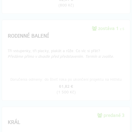
(
800 Kč
)
zostáva 1
z 5
RODINNÉ BALENÍ
Tři vstupenky, tři placky, plakát a růže. Co víc si přát?
Předáme přímo v divadle před představením. Termín si zvolíte.
Doručenia odmeny: do štvrť roka po ukončení projektu na Hithitu
61,82 €
(
1 500 Kč
)
predané 3
KRÁL