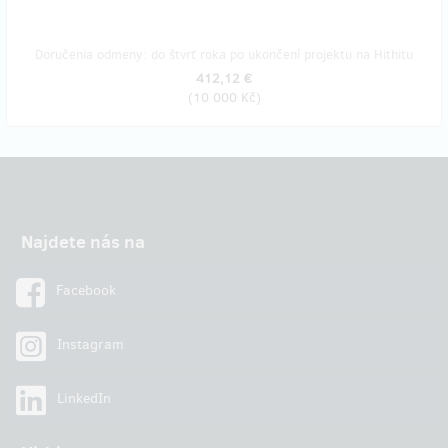
Doručenia odmeny: do štvrť roka po ukončení projektu na Hithitu
412,12 €
(
10 000 Kč
)
Najdete nás na
Facebook
Instagram
LinkedIn