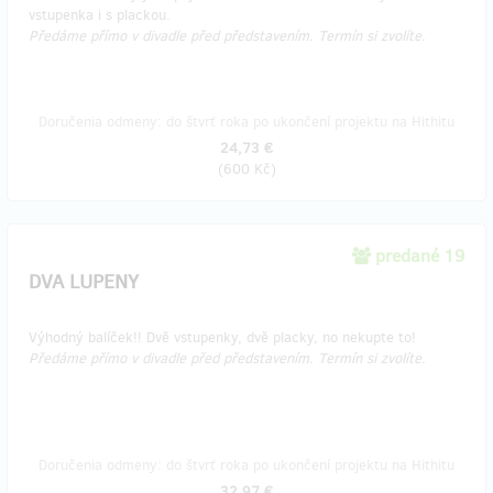
vstupenka i s plackou.
Předáme přímo v divadle před představením. Termín si zvolíte.
Doručenia odmeny: do štvrť roka po ukončení projektu na Hithitu
24,73 €
(
600 Kč
)
predané 19
DVA LUPENY
Výhodný balíček!! Dvě vstupenky, dvě placky, no nekupte to!
Předáme přímo v divadle před představením. Termín si zvolíte.
Doručenia odmeny: do štvrť roka po ukončení projektu na Hithitu
32,97 €