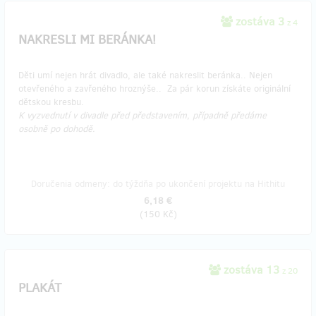
zostáva 3
z 4
NAKRESLI MI BERÁNKA!
Děti umí nejen hrát divadlo, ale také nakreslit beránka.. Nejen
otevřeného a zavřeného hroznýše.. Za pár korun získáte originální
dětskou kresbu.
K vyzvednutí v divadle před představením, případně předáme
osobně po dohodě.
Doručenia odmeny: do týždňa po ukončení projektu na Hithitu
6,18 €
(
150 Kč
)
zostáva 13
z 20
PLAKÁT