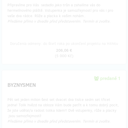
Připravíme pro Vás sedadlo jako trůn a zahalíme vás do
hermelínového pláště. Vstupenka je samozřejmostí pro vás i pro
vaše dva rádce. Růže a placka k vašim nohám..
Předáme přímo v divadle před představením. Termín si zvolíte.
Doručenia odmeny: do štvrť roka po ukončení projektu na Hithitu
206,06 €
(
5 000 Kč
)
predané 1
BYZNYSMEN
Pět set jeden milion šest set dvacet dva tisíce sedm set třicet
jedna! Tolik hvězd na obloze Vám bude patřit a k tomu dobrý pocit,
že jste udělal/a radost tolika lidem!! Dvě vstupenky, růže a placky
jsou samozřejmostí!
Předáme přímo v divadle před představením. Termín si zvolíte.