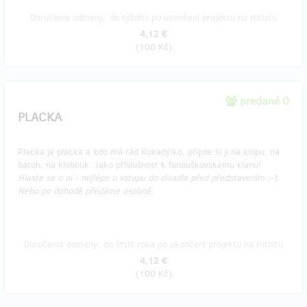
Doručenia odmeny: do týždňa po ukončení projektu na Hithitu
4,12 €
(
100 Kč
)
predané 0
PLACKA
Placka je placka a kdo má rád Kukadýlko, připne si ji na klopu, na
batoh, na klobouk. Jako příslušnost k fanouškovskému klanu!
Hlaste se o ni - nejlépe u vstupu do divadla před představením :-).
Nebo po dohodě předáme osobně.
Doručenia odmeny: do štvrť roka po ukončení projektu na Hithitu
4,12 €
(
100 Kč
)