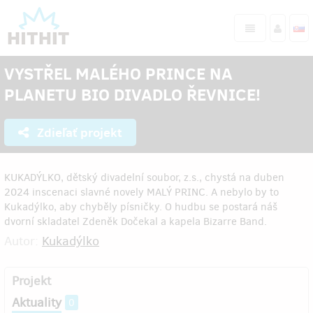
VYSTŘEL MALÉHO PRINCE NA
PLANETU BIO DIVADLO ŘEVNICE!
Zdieľať projekt
KUKADÝLKO, dětský divadelní soubor, z.s., chystá na duben
2024 inscenaci slavné novely MALÝ PRINC. A nebylo by to
Kukadýlko, aby chyběly písničky. O hudbu se postará náš
dvorní skladatel Zdeněk Dočekal a kapela Bizarre Band.
Autor:
Kukadýlko
Projekt
Aktuality
0