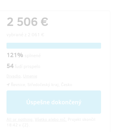
2 506 €
vybrané z
2 061 €
121%
splnené
54
ľudí prispelo
Divadlo
,
Umenie
Řevnice, Středočeský kraj, Česko
Úspešne dokončený
All or nothing.
Všetko alebo nič.
Projekt skončil
18:42 v {2}.