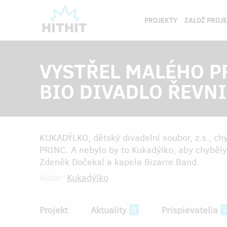
PROJEKTY
ZALOŽ PROJ
VYSTŘEL MALÉHO P
BIO DIVADLO ŘEVNI
KUKADÝLKO, dětský divadelní soubor, z.s., c
PRINC. A nebylo by to Kukadýlko, aby chyběly
Zdeněk Dočekal a kapela Bizarre Band.
Autor:
Kukadýlko
Projekt
Aktuality
Prispievatelia
0