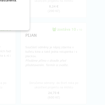
 nastavenia.
tu
ukončení projektu na Hithitu
8,24 €
(
200 Kč
)
edané 9
zostáva 10
z 10
PIJAN
v
Součástí odměny je nápoj zdarma v
ních řad!
bufetu kina a také jedna vstupenka i s
e k ní i
plackou.
Předáme přímo v divadle před
představením. Termín si zvolíte.
ca po
Doručenia odmeny: do štvrť roka po
tu
ukončení projektu na Hithitu
24,73 €
(
600 Kč
)