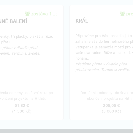
zostáva 1
pr
z 5
KRÁL
NNÉ BALENÍ
Připravíme pro Vás sedadlo jako 
penky, tři placky, plakát a růže.
zahalíme vás do hermelínového pl
i přát?
Vstupenka je samozřejmostí pro v
 přímo v divadle před
vaše dva rádce. Růže a placka k 
ením. Termín si zvolíte.
nohám..
Předáme přímo v divadle před
představením. Termín si zvolíte.
enia odmeny: do štvrť roka po
Doručenia odmeny: do štvrť r
končení projektu na Hithitu
ukončení projektu na Hithi
61,82 €
206,06 €
(
1 500 Kč
)
(
5 000 Kč
)