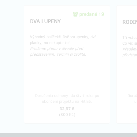
predané 19
DVA LUPENY
RODI
Výhodný balíček!! Dvě vstupenky, dvě
Tři vstu
placky, no nekupte to!
Co víc s
Předáme přímo v divadle před
Předáme
představením. Termín si zvolíte.
představ
Doručenia odmeny: do štvrť roka po
Doruč
ukončení projektu na Hithitu
u
32,97 €
(
800 Kč
)