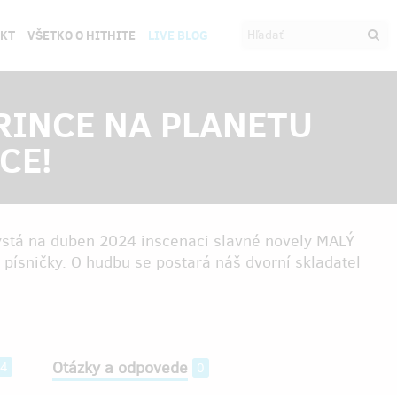
EKT
VŠETKO O HITHITE
LIVE BLOG
RINCE NA PLANETU
CE!
hystá na duben 2024 inscenaci slavné novely MALÝ
 písničky. O hudbu se postará náš dvorní skladatel
Otázky a odpovede
54
0