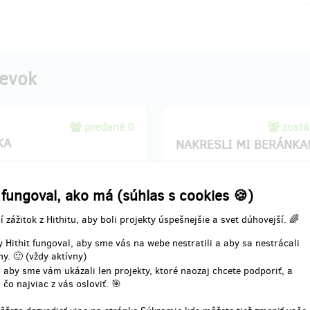
pevok
predané 0
zostá
KA
NAKRESLI MI BERÁNKA
je placka a kdo má rád
Děti umí nejen hrát divadlo, ale t
o, připne si ji na klopu, na
 fungoval, ako má (súhlas s cookies 🍪)
nakreslit beránka.. Nejen otevře
a klobouk. Jako příslušnost k
zavřeného hroznýše.. Za pár kor
ovskému klanu!
í zážitok z Hithitu, aby boli projekty úspešnejšie a svet dúhovejší. 🌈
získáte originální dětskou kresbu
e o ni - nejlépe u vstupu do
K vyzvednutí v divadle před
 Hithit fungoval, aby sme vás na webe nestratili a aby sa nestrácali
před představením :-). Nebo po
představením, případně předáme
y. 🙂 (vždy aktívny)
předáme osobně.
po dohodě.
 aby sme vám ukázali len projekty, ktoré naozaj chcete podporiť, a
 čo najviac z vás osloviť. 🎯
enia odmeny: do štvrť roka po
Doručenia odmeny: do týždň