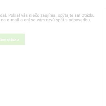
dal. Pokiaľ vás niečo zaujíma, opýtajte sa! Otázku
m na e-mail a oni sa vám ozvú späť s odpoveďou.
ám otázku