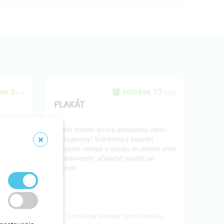
va 3
zostáva 13
z 4
z 20
!
PLAKÁT
aké
Plakát Malého prince podepsaný všemi
ného a
protagonisty! Sběratelský kousek!
un
Předáme nejlépe u vstupu do divadla před
.
představením, případně osobně po
dohodě.
 osobně
a po
Doručenia odmeny: do týždňa po