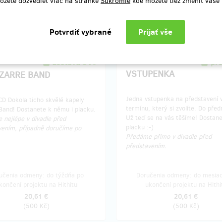
ôžete dozvedieť viac na stránke
Súkromie
kde môžete tiež zmeniť vaše
končení projektu na Hithitu
ukončení projektu na Hithi
4,12 €
6,18 €
(
100 Kč
)
(
150 Kč
)
zostáva 3
pr
z 5
VSTUPENKA
IZARRE BAND
Jedna vstupenka na představení 
CD Dokola ticho skvělé kapely
termínu, který si zvolíte. Do před
 Band! Dostanete k němu i placku.
Už teď se na vás těšíme! Dostanet
 nejlépe v divadle před
placku :-)
vením, případně doručíme po
Předáme přímo v divadle před
představením.
učenia odmeny: do týždňa po
Doručenia odmeny: do mesia
končení projektu na Hithitu
ukončení projektu na Hithi
20,61 €
20,61 €
(
500 Kč
)
(
500 Kč
)