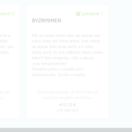
edané 3
predané 1
BYZNYSMEN
trůn a
Pět set jeden milion šest set dvacet dva
áště.
tisíce sedm set třicet jedna! Tolik hvězd
ás i pro
na obloze Vám bude patřit a k tomu
vašim
dobrý pocit, že jste udělal/a radost tolika
lidem!! Dvě vstupenky, růže a placky
jsou samozřejmostí!
Předáme přímo v divadle před
představením. Termín si zvolíte.
oka po
Doručenia odmeny: do štvrť roka po
tu
ukončení projektu na Hithitu
412,12 €
(
10 000 Kč
)