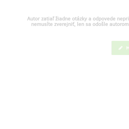
Autor zatiaľ žiadne otázky a odpovede nepri
nemusíte zverejniť, len sa odošle autoro
M