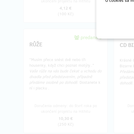
O cookies sa m
ukončení projektu na Hithitu
u
4,12 €
(
100 Kč
)
predané 3
RŮŽE
CD B
"Musím přece snést dvě nebo tři
Krásné 
housenky, když chci poznat motýly.."
Bizarre
Vaše růže na vás bude čekat u vchodu do
Předáme
divadla před představením, případně
předsta
předáme osobně po dohodě.
Dostanete k
dohodě.
ní i placku
.
Doručenia odmeny: do štvrť roka po
Dor
ukončení projektu na Hithitu
u
10,30 €
(
250 Kč
)