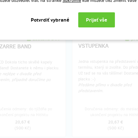
ôžete dozvedieť viac na stránke
Súkromie
kde môžete tiež zmeniť vaše
končení projektu na Hithitu
ukončení projektu na Hithi
4,13 €
6,20 €
(
100 Kč
)
(
150 Kč
)
zostáva 3
pr
z 5
VSTUPENKA
IZARRE BAND
Jedna vstupenka na představení 
CD Dokola ticho skvělé kapely
termínu, který si zvolíte. Do před
 Band! Dostanete k němu i placku.
Už teď se na vás těšíme! Dostanet
 nejlépe v divadle před
placku :-)
vením, případně doručíme po
Předáme přímo v divadle před
představením.
učenia odmeny: do týždňa po
Doručenia odmeny: do mesia
končení projektu na Hithitu
ukončení projektu na Hithi
20,67 €
20,67 €
(
500 Kč
)
(
500 Kč
)