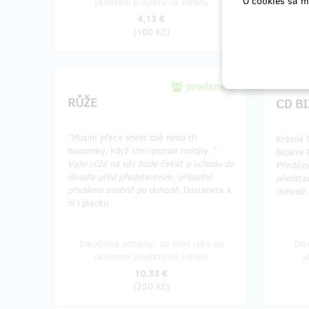
O cookies sa m
ukončení projektu na Hithitu
u
4,13 €
(
100 Kč
)
predané 3
RŮŽE
CD B
"Musím přece snést dvě nebo tři
Krásné 
housenky, když chci poznat motýly.."
Bizarre
Vaše růže na vás bude čekat u vchodu do
Předáme
divadla před představením, případně
předsta
předáme osobně po dohodě.
Dostanete k
dohodě.
ní i placku
.
Doručenia odmeny: do štvrť roka po
Dor
ukončení projektu na Hithitu
u
10,33 €
(
250 Kč
)