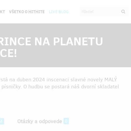
EKT
VŠETKO O HITHITE
LIVE BLOG
RINCE NA PLANETU
CE!
hystá na duben 2024 inscenaci slavné novely MALÝ
 písničky. O hudbu se postará náš dvorní skladatel
Otázky a odpovede
0
54