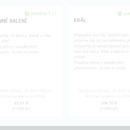
zostáva 1
pr
z 5
KRÁL
NNÉ BALENÍ
Připravíme pro Vás sedadlo jako 
penky, tři placky, plakát a růže.
zahalíme vás do hermelínového pl
i přát?
Vstupenka je samozřejmostí pro v
 přímo v divadle před
vaše dva rádce. Růže a placka k 
ením. Termín si zvolíte.
nohám..
Předáme přímo v divadle před
představením. Termín si zvolíte.
enia odmeny: do štvrť roka po
Doručenia odmeny: do štvrť r
končení projektu na Hithitu
ukončení projektu na Hithi
62,01 €
206,70 €
(
1 500 Kč
)
(
5 000 Kč
)