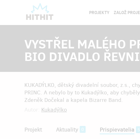
PROJEKTY
ZALOŽ PROJ
VYSTŘEL MALÉHO P
BIO DIVADLO ŘEVNI
KUKADÝLKO, dětský divadelní soubor, z.s., c
PRINC. A nebylo by to Kukadýlko, aby chyběly
Zdeněk Dočekal a kapela Bizarre Band.
Autor:
Kukadýlko
Projekt
Aktuality
Prispievatelia
0