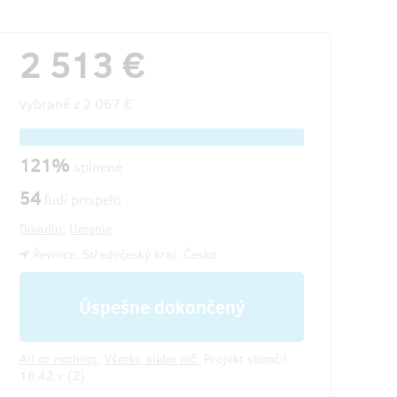
2 513 €
vybrané z
2 067 €
121%
splnené
54
ľudí prispelo
Divadlo
,
Umenie
Řevnice, Středočeský kraj, Česko
Úspešne dokončený
All or nothing.
Všetko alebo nič.
Projekt skončil
18:42 v {2}.