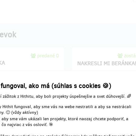
pevok
predané 0
zostá
KA
NAKRESLI MI BERÁNKA
je placka a kdo má rád
Děti umí nejen hrát divadlo, ale t
o, připne si ji na klopu, na
 fungoval, ako má (súhlas s cookies 🍪)
nakreslit beránka.. Nejen otevře
a klobouk. Jako příslušnost k
zavřeného hroznýše.. Za pár kor
ovskému klanu!
í zážitok z Hithitu, aby boli projekty úspešnejšie a svet dúhovejší. 🌈
získáte originální dětskou kresbu
e o ni - nejlépe u vstupu do
K vyzvednutí v divadle před
 Hithit fungoval, aby sme vás na webe nestratili a aby sa nestrácali
před představením :-). Nebo po
představením, případně předáme
y. 🙂 (vždy aktívny)
předáme osobně.
po dohodě.
 aby sme vám ukázali len projekty, ktoré naozaj chcete podporiť, a
 čo najviac z vás osloviť. 🎯
enia odmeny: do štvrť roka po
Doručenia odmeny: do týždň