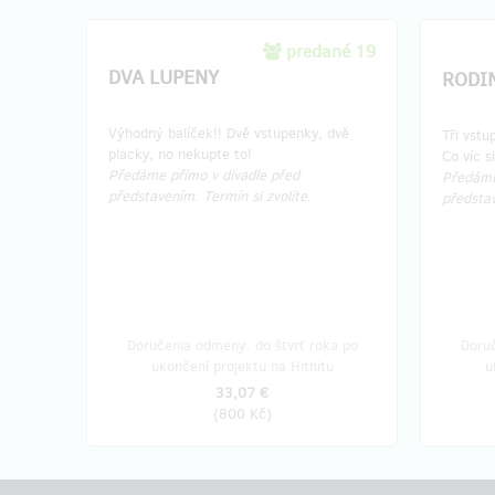
predané 19
DVA LUPENY
RODI
Výhodný balíček!! Dvě vstupenky, dvě
Tři vstu
placky, no nekupte to!
Co víc s
Předáme přímo v divadle před
Předáme
představením. Termín si zvolíte.
představ
Doručenia odmeny: do štvrť roka po
Doruč
ukončení projektu na Hithitu
u
33,07 €
(
800 Kč
)