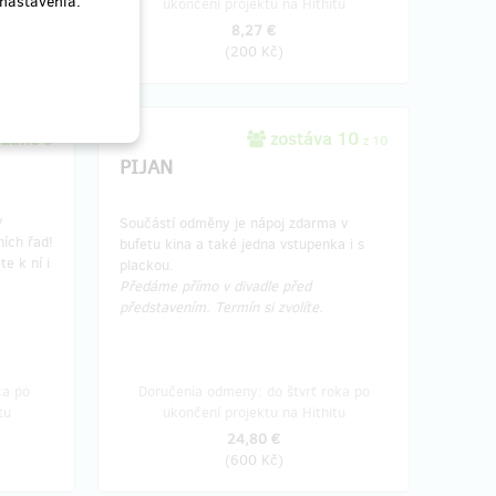
 nastavenia.
tu
ukončení projektu na Hithitu
8,27 €
(
200 Kč
)
edané 9
zostáva 10
z 10
PIJAN
v
Součástí odměny je nápoj zdarma v
ních řad!
bufetu kina a také jedna vstupenka i s
e k ní i
plackou.
Předáme přímo v divadle před
představením. Termín si zvolíte.
ca po
Doručenia odmeny: do štvrť roka po
tu
ukončení projektu na Hithitu
24,80 €
(
600 Kč
)