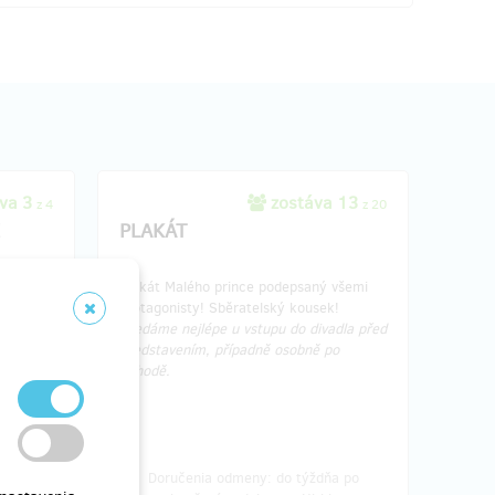
va 3
zostáva 13
z 4
z 20
!
PLAKÁT
aké
Plakát Malého prince podepsaný všemi
ného a
protagonisty! Sběratelský kousek!
un
Předáme nejlépe u vstupu do divadla před
.
představením, případně osobně po
dohodě.
 osobně
a po
Doručenia odmeny: do týždňa po