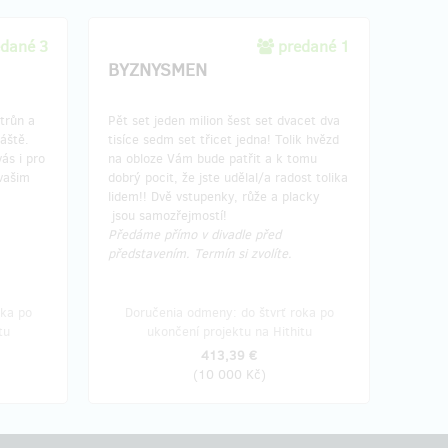
edané 3
predané 1
BYZNYSMEN
trůn a
Pět set jeden milion šest set dvacet dva
áště.
tisíce sedm set třicet jedna! Tolik hvězd
ás i pro
na obloze Vám bude patřit a k tomu
vašim
dobrý pocit, že jste udělal/a radost tolika
lidem!! Dvě vstupenky, růže a placky
jsou samozřejmostí!
Předáme přímo v divadle před
představením. Termín si zvolíte.
oka po
Doručenia odmeny: do štvrť roka po
tu
ukončení projektu na Hithitu
413,39 €
(
10 000 Kč
)