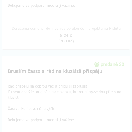
Děkujeme za podporu, moc si jí vážíme.
Doručenia odmeny: do mesiaca po ukončení projektu na Hithitu
8,24 €
(
200 Kč
)
predané 20
Bruslím často a rád na kluziště přispěju
Rád přispěju na dobrou věc a přijdu si zabruslit.
K tomu obdržím originální samolepku, kterou si vyzvednu přímo na
kluzišti.
Částku lze libovolně navýšit.
Děkujeme za podporu, moc si jí vážíme.