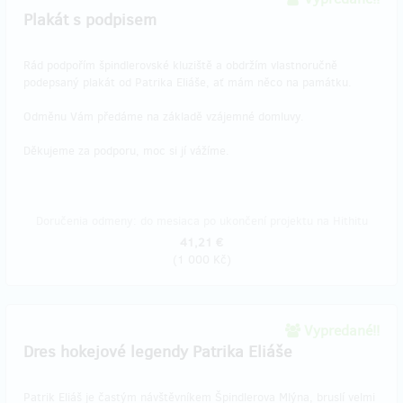
Plakát s podpisem
Rád podpořím špindlerovské kluziště a obdržím vlastnoručně
podepsaný plakát od Patrika Eliáše, ať mám něco na památku.
Odměnu Vám předáme na základě vzájemné domluvy.
Děkujeme za podporu, moc si jí vážíme.
Doručenia odmeny: do mesiaca po ukončení projektu na Hithitu
41,21 €
(
1 000 Kč
)
Vypredané!!
Dres hokejové legendy Patrika Eliáše
Patrik Eliáš je častým návštěvníkem Špindlerova Mlýna, bruslí velmi