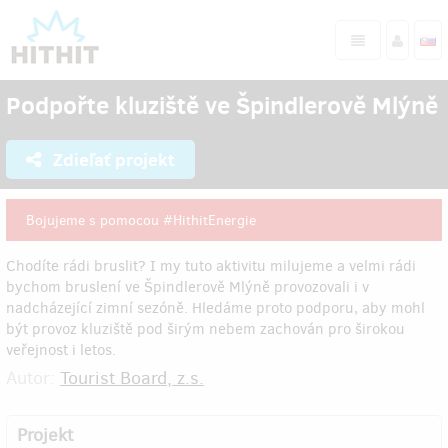
Podpořte kluziště ve Špindlerově Mlýně
Zdieľať projekt
Bojujeme s pomocou #HithitEnergie
Chodíte rádi bruslit? I my tuto aktivitu milujeme a velmi rádi
bychom bruslení ve Špindlerově Mlýně provozovali i v
nadcházející zimní sezóně. Hledáme proto podporu, aby mohl
být provoz kluziště pod širým nebem zachován pro širokou
veřejnost i letos.
Autor:
Tourist Board, z.s.
Projekt