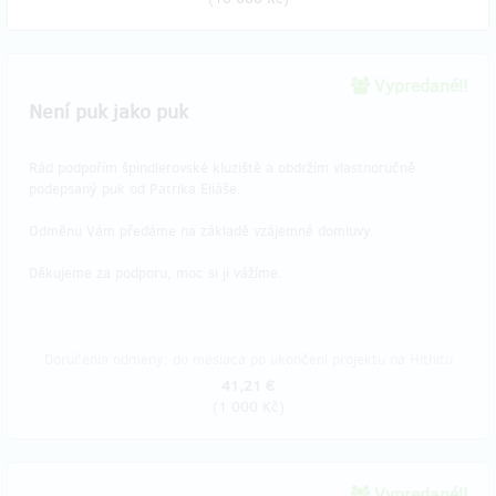
Vypredané!!
Není puk jako puk
Rád podpořím špindlerovské kluziště a obdržím vlastnoručně
podepsaný puk od Patrika Eliáše.
Odměnu Vám předáme na základě vzájemné domluvy.
Děkujeme za podporu, moc si jí vážíme.
Doručenia odmeny: do mesiaca po ukončení projektu na Hithitu
41,21 €
(
1 000 Kč
)
Vypredané!!