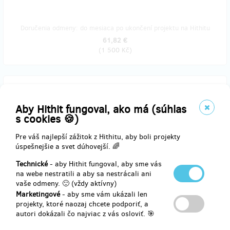
Doručenia odmeny: do mesiaca po ukončení projektu na Hithitu
61,82 €
(
1 500 Kč
)
predané 4
Poděkování za podporu na sociálních sítích
Aby Hithit fungoval, ako má (súhlas
s cookies 🍪)
Jsem milovník bruslení i Špindlerova Mlýna. Rád podpořím projekt
Pre váš najlepší zážitok z Hithitu, aby boli projekty
kluziště a k tomu obdržím originální samolepku, kterou si vyzvednu
úspešnejšie a svet dúhovejší. 🌈
přímo na kluzišti.
Technické
- aby Hithit fungoval, aby sme vás
Za tuto bohulibou službu Vám veřejně poděkujeme na sociálních
na webe nestratili a aby sa nestrácali ani
sítích i na www.mestospindleruvmlyn.cz
vaše odmeny. 🙂 (vždy aktívny)
Marketingové
- aby sme vám ukázali len
Děkujeme za podporu, moc si jí vážíme.
projekty, ktoré naozaj chcete podporiť, a
autori dokázali čo najviac z vás osloviť. 🎯