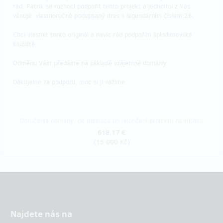
rád. Patrik se rozhodl podpořit tento projekt a jednomu z Vás
věnuje vlastnoručně podepsaný dres s legendárním číslem 26.
Chci vlastnit tento originál a navíc rád podpořím špindlerovské
kluziště.
Odměnu Vám předáme na základě vzájemné domluvy.
Děkujeme za podporu, moc si jí vážíme.
Doručenia odmeny: do mesiaca po ukončení projektu na Hithitu
618,17 €
(
15 000 Kč
)
Najdete nás na