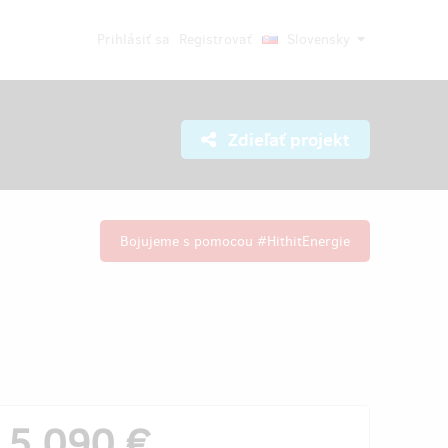
Prihlásiť sa
Registrovať
Slovensky
Zdieľať projekt
Bojujeme s pomocou #HithitEnergie
5 090 €