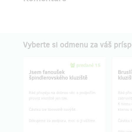
Vyberte si odmenu za váš prís
predané 15
Jsem fanoušek
Brusl
špindlerovského kluziště
kluziš
Rád přispěju na dobrou věc a podpořím
Rád přis
provoz kluziště jen tak.
zabruslit
K tomu 
Částku lze libovolně navýšit.
kterou s
Děkujeme za podporu, moc si jí vážíme.
Částku l
Děkujem