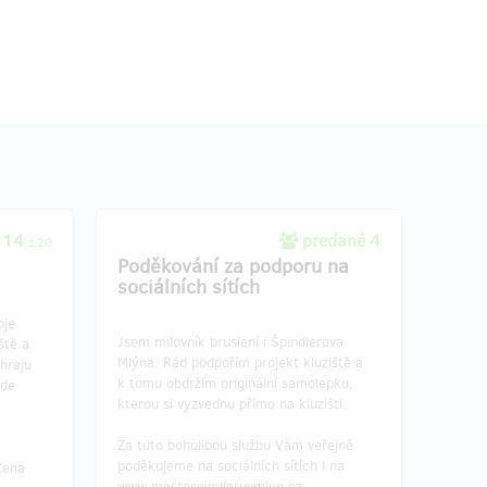
 14
predané 4
z 20
Poděkování za podporu na
sociálních sítích
oje
Jsem milovník bruslení i Špindlerova
ště a
Mlýna. Rád podpořím projekt kluziště a
hraju
k tomu obdržím originální samolepku,
ude
kterou si vyzvednu přímo na kluzišti.
Za tuto bohulibou službu Vám veřejně
poděkujeme na sociálních sítích i na
Cena
www.mestospindleruvmlyn.cz