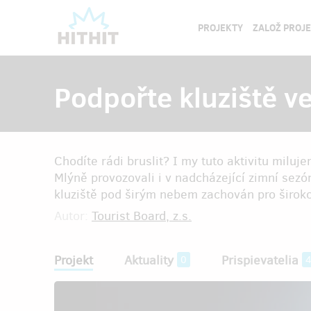
PROJEKTY
ZALOŽ PROJ
Podpořte kluziště v
Chodíte rádi bruslit? I my tuto aktivitu milu
Mlýně provozovali i v nadcházející zimní sez
kluziště pod širým nebem zachován pro širokou
Autor:
Tourist Board, z.s.
Projekt
Aktuality
Prispievatelia
0