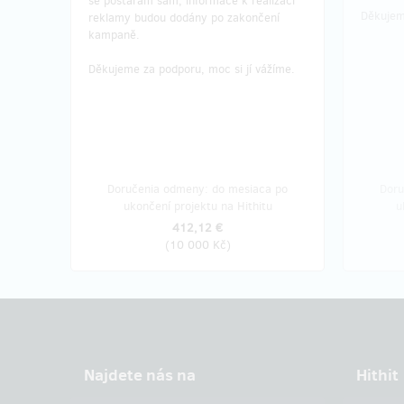
se postarám sám, informace k realizaci
Děkujem
reklamy budou dodány po zakončení
kampaně.
Děkujeme za podporu, moc si jí vážíme.
Doručenia odmeny: do mesiaca po
Doru
ukončení projektu na Hithitu
u
412,12 €
(
10 000 Kč
)
Najdete nás na
Hithit