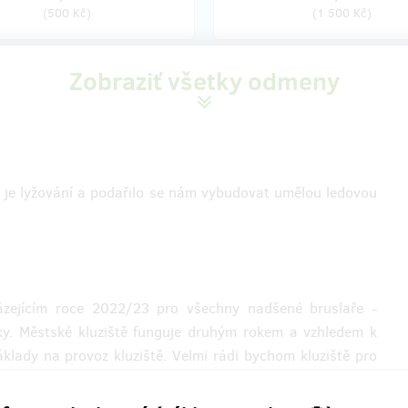
(
500 Kč
)
(
1 500 Kč
)
Zobraziť všetky odmeny
Vypredané!!
Vypre
puk jako puk
Plakát s podpisem
ořím špindlerovské kluziště a
Rád podpořím špindlerovské kluzi
 vlastnoručně podepsaný puk od
obdržím vlastnoručně podepsaný 
Eliáše.
od Patrika Eliáše, ať mám něco n
než je lyžování a podařilo se nám vybudovat umělou ledovou
památku.
 Vám předáme na základě
é domluvy.
Odměnu Vám předáme na základ
vzájemné domluvy.
e za podporu, moc si jí vážíme.
Děkujeme za podporu, moc si jí 
házejícím roce 2022/23 pro všechny nadšené bruslaře -
ky. Městské kluziště funguje druhým rokem a vzhledem k
klady na provoz kluziště. Velmi rádi bychom kluziště pro
dingu. Budeme rádi, pokud se nám společně podaří vybrat
cký provoz kluziště.