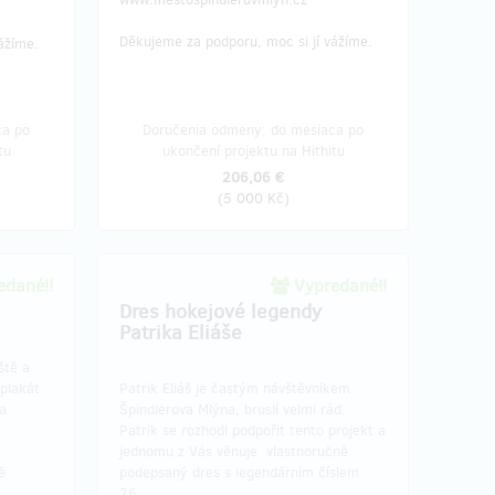
Děkujeme za podporu, moc si jí vážíme.
vážíme.
ca po
Doručenia odmeny: do mesiaca po
tu
ukončení projektu na Hithitu
206,06 €
(
5 000 Kč
)
dané!!
Vypredané!!
Dres hokejové legendy
Patrika Eliáše
ště a
plakát
Patrik Eliáš je častým návštěvníkem
a
Špindlerova Mlýna, bruslí velmi rád.
Patrik se rozhodl podpořit tento projekt a
jednomu z Vás věnuje vlastnoručně
ě
podepsaný dres s legendárním číslem
26.