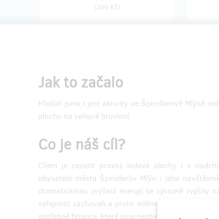
(
200 Kč
)
zostáva 16
z 20
Není 
Reklamní plocha na
mantinelu kluziště
Jak to začalo
Rád podp
obdržím
Rád podpořím kluziště a zároveň chci být
Patrika 
každému na očích.
Hledali jsme i jiné aktivity ve Špindlerově Mlýně 
plochu na veřejné bruslení.
Odměnu
Nákupem této odměny získám reklamní
vzájemn
plochu o rozměru 150 x 75 cm. O výrobu
se postarám sám, informace k realizaci
Co je náš cíl?
Děkujem
reklamy budou dodány po zakončení
kampaně.
Cílem je zajistit provoz ledové plochy i v nadc
Děkujeme za podporu, moc si jí vážíme.
obyvatele města Špindlerův Mlýn i jeho návštěvní
dramatickému zvýšení energií se výrazně zvýšily ná
veřejnost zachovali a proto volíme cestu crowdfun
potřebné finance, které jsou nezbytné na energeti