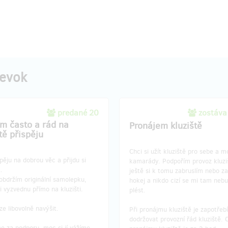
pevok
predané 20
zostáva
ím často a rád na
Pronájem kluziště
tě přispěju
Chci si užít kluziště pro sebe a m
pěju na dobrou věc a přijdu si
kamarády. Podpořím provoz kluzi
.
ještě si k tomu zabruslím nebo za
obdržím originální samolepku,
hokej a nikdo cizí se mi tam neb
i vyzvednu přímo na kluzišti.
plést.
ze libovolně navýšit.
Při pronájmu kluziště je zapotřebí
dodržovat provozní řád kluziště. 
e za podporu, moc si jí vážíme.