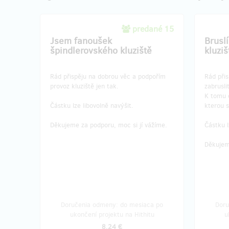
predané 15
Jsem fanoušek
Brusl
špindlerovského kluziště
kluziš
Rád přispěju na dobrou věc a podpořím
Rád přis
provoz kluziště jen tak.
zabruslit
K tomu 
Částku lze libovolně navýšit.
kterou s
Děkujeme za podporu, moc si jí vážíme.
Částku l
Děkujem
Doručenia odmeny: do mesiaca po
Doru
ukončení projektu na Hithitu
u
8,24 €