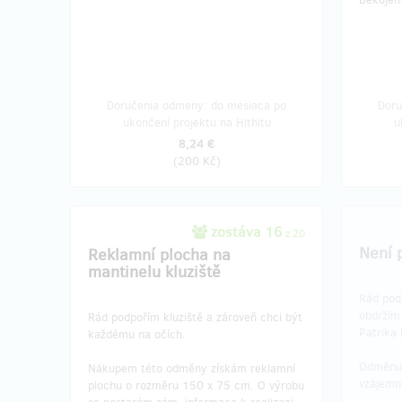
Doručenia odmeny: do mesiaca po
Doru
ukončení projektu na Hithitu
u
8,24 €
(
200 Kč
)
zostáva 16
z 20
Není 
Reklamní plocha na
mantinelu kluziště
Rád podp
obdržím
Rád podpořím kluziště a zároveň chci být
Patrika 
každému na očích.
Odměnu
Nákupem této odměny získám reklamní
vzájemn
plochu o rozměru 150 x 75 cm. O výrobu