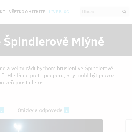
EKT
VŠETKO O HITHITE
LIVE BLOG
e Špindlerově Mlýně
jeme a velmi rádi bychom bruslení ve Špindlerově
óně. Hledáme proto podporu, aby mohl být provoz
 veřejnost i letos.
Otázky a odpovede
45
2