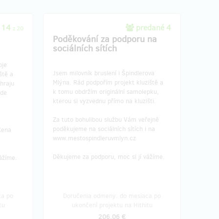
 14
predané 4
z 20
Poděkování za podporu na
sociálních sítích
oje
Jsem milovník bruslení i Špindlerova
ště a
Mlýna. Rád podpořím projekt kluziště a
hraju
k tomu obdržím originální samolepku,
ude
kterou si vyzvednu přímo na kluzišti.
Za tuto bohulibou službu Vám veřejně
poděkujeme na sociálních sítích i na
Cena
www.mestospindleruvmlyn.cz
Děkujeme za podporu, moc si jí vážíme.
vážíme.
ca po
Doručenia odmeny: do mesiaca po
tu
ukončení projektu na Hithitu
206,06 €