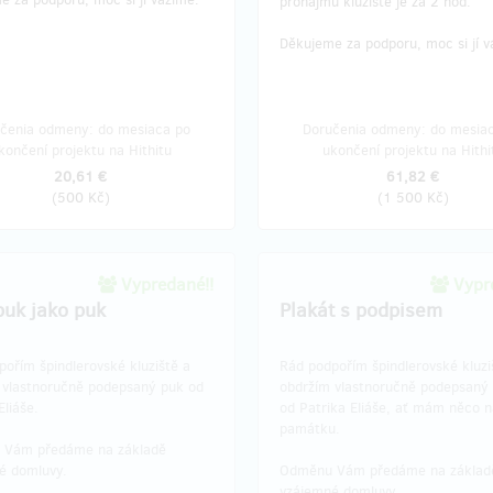
pronájmu kluziště je za 2 hod.
Děkujeme za podporu, moc si jí 
čenia odmeny: do mesiaca po
Doručenia odmeny: do mesia
končení projektu na Hithitu
ukončení projektu na Hithi
20,61 €
61,82 €
(
500 Kč
)
(
1 500 Kč
)
Vypredané!!
Vypre
puk jako puk
Plakát s podpisem
ořím špindlerovské kluziště a
Rád podpořím špindlerovské kluzi
 vlastnoručně podepsaný puk od
obdržím vlastnoručně podepsaný 
Eliáše.
od Patrika Eliáše, ať mám něco n
památku.
 Vám předáme na základě
é domluvy.
Odměnu Vám předáme na základ
vzájemné domluvy.