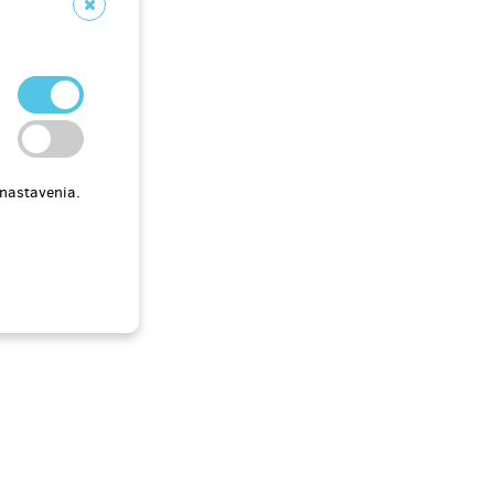
ca po
Doručenia odmeny: do mesiaca po
tu
ukončení projektu na Hithitu
618,17 €
(
15 000 Kč
)
 nastavenia.