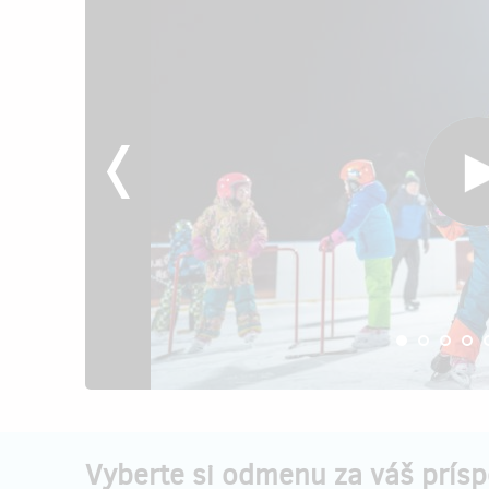
Vyberte si odmenu za váš prís