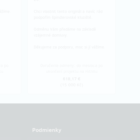
vážíme.
Chci vlastnit tento originál a navíc rád
podpořím špindlerovské kluziště.
Odměnu Vám předáme na základě
vzájemné domluvy.
Děkujeme za podporu, moc si jí vážíme.
ca po
Doručenia odmeny: do mesiaca po
tu
ukončení projektu na Hithitu
618,17 €
(
15 000 Kč
)
Podmienky