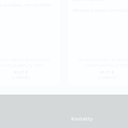
e za podporu, moc si jí vážíme.
Děkujeme za podporu, moc si jí 
čenia odmeny: do mesiaca po
Doručenia odmeny: do mesia
končení projektu na Hithitu
ukončení projektu na Hithi
41,21 €
41,21 €
(
1 000 Kč
)
(
1 000 Kč
)
Kontakty