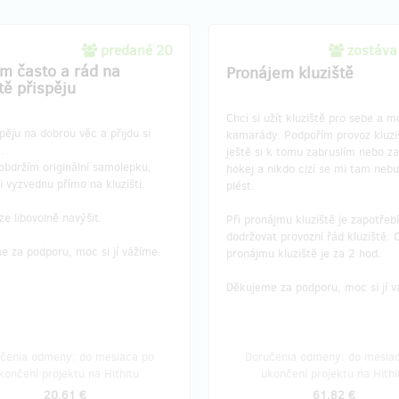
predané 20
zostáva
ím často a rád na
Pronájem kluziště
tě přispěju
Chci si užít kluziště pro sebe a m
pěju na dobrou věc a přijdu si
kamarády. Podpořím provoz kluzi
.
ještě si k tomu zabruslím nebo za
obdržím originální samolepku,
hokej a nikdo cizí se mi tam neb
i vyzvednu přímo na kluzišti.
plést.
ze libovolně navýšit.
Při pronájmu kluziště je zapotřebí
dodržovat provozní řád kluziště. 
e za podporu, moc si jí vážíme.
pronájmu kluziště je za 2 hod.
Děkujeme za podporu, moc si jí 
čenia odmeny: do mesiaca po
Doručenia odmeny: do mesia
končení projektu na Hithitu
ukončení projektu na Hithi
20,61 €
61,82 €