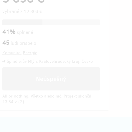
vybrané z
12 363 €
41%
splnené
45
ľudí prispelo
Komunita
,
Energie
Špindlerův Mlýn, Královéhradecký kraj, Česko
Neúspešný
All or nothing.
Všetko alebo nič.
Projekt skončil
13:54 v {2}.