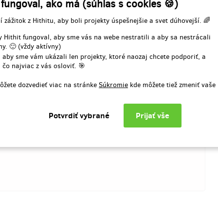
 fungoval, ako má (súhlas s cookies 🍪)
í zážitok z Hithitu, aby boli projekty úspešnejšie a svet dúhovejší. 🌈
čenia odmeny: do mesiaca po
Doručenia odmeny: do mesia
končení projektu na Hithitu
ukončení projektu na Hithi
 Hithit fungoval, aby sme vás na webe nestratili a aby sa nestrácali
41,21 €
41,21 €
řejné kluziště, které díky podpoře Města Špindlerův Mlýn
y. 🙂 (vždy aktívny)
(
1 000 Kč
)
(
1 000 Kč
)
 aby sme vám ukázali len projekty, ktoré naozaj chcete podporiť, a
dem ke stále se zvyšující energetické náročnosti provozu
 čo najviac z vás osloviť. 🎯
 v nadcházející bruslařské sezóně. Tato aktivita se setkala
le i u návštěvníků našeho města. Děkujeme Vám za podporu
ôžete dozvedieť viac na stránke
Súkromie
kde môžete tiež zmeniť vaše
t provoz kluziště nejen v…
Viacej