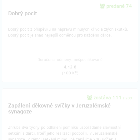
predané 74
Dobrý pocit
Dobrý pocit z příspěvku na nápravu minulých křivd a zlých skutků.
Dobrý pocit je snad nejlepší odměnou pro každého dárce.
Doručenia odmeny: nešpecifikované
4,12 €
(
100 Kč
)
zostáva 111
z 200
Zapálení děkovné svíčky v Jeruzalémské
synagoze
Zhruba dva týdny po odhalení pomníku uspořádáme slavnostní
setkání s dárci, kteří jeho realizaci podpořili, v Jeruzalémské
synagoze. V rámci setkání mimo jiné zapálíme 200 svíček a