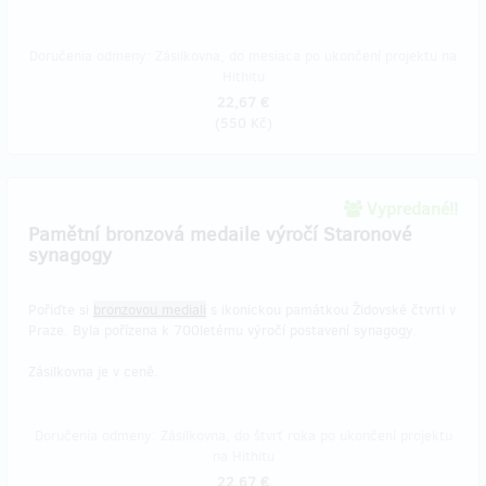
Doručenia odmeny: Zásilkovna, do mesiaca po ukončení projektu na
Hithitu
22,67 €
(
550 Kč
)
Vypredané!!
Pamětní bronzová medaile výročí Staronové
synagogy
Pořiďte si
bronzovou mediali
s ikonickou památkou Židovské čtvrti v
Praze. Byla pořízena k 700letému výročí postavení synagogy.
Zásilkovna je v ceně.
Doručenia odmeny: Zásilkovna, do štvrť roka po ukončení projektu
na Hithitu
22,67 €