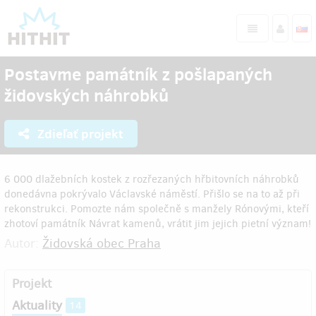
Postavme památník z pošlapaných
židovských náhrobků
Zdieľať projekt
6 000 dlažebních kostek z rozřezaných hřbitovních náhrobků
donedávna pokrývalo Václavské náměstí. Přišlo se na to až při
rekonstrukci. Pomozte nám společně s manžely Rónovými, kteří
zhotoví památník Návrat kamenů, vrátit jim jejich pietní význam!
Autor:
Židovská obec Praha
Projekt
Aktuality
14