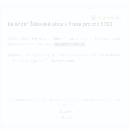
Vypredané!!
Kalendář Židovské obce v Praze pro rok 5783
Chcete vědět, kdy se slaví židovské svátky a vyznat se v organizaci
židovského roku. Pořiďte si
nástěnný kalendář.
Najdete v něm významné osobnosti židovského života, sváteční dny
a 12 krásných grafik. Zásilkovna v ceně.
Doručenia odmeny: Zásilkovna, do štvrť roka po ukončení projektu
na Hithitu
16,48 €
(
400 Kč
)