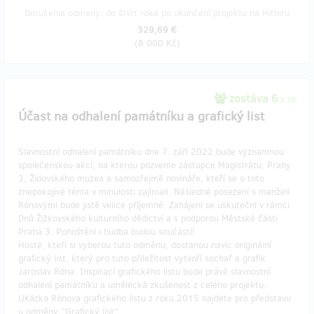
Doručenia odmeny: do štvrť roka po ukončení projektu na Hithitu
329,69 €
(
8 000 Kč
)
zostáva 6
z 10
Účast na odhalení památníku a grafický list
Slavnostní odhalení památníku dne 7. září 2022 bude významnou
společenskou akcí, na kterou pozveme zástupce Magistrátu, Prahy
3, Židovského muzea a samozřejmě novináře, kteří se o toto
znepokojivé téma v minulosti zajímali. Následné posezení s manželi
Rónovými bude jistě velice příjemné. Zahájení se uskuteční v rámci
Dnů Žižkovského kulturního dědictví a s podporou Městské části
Praha 3. Pohoštění i hudba budou součástí!
Hosté, kteří si vyberou tuto odměnu, dostanou navíc originální
grafický list, který pro tuto příležitost vytvoří sochař a grafik
Jaroslav Róna. Inspirací grafického listu bude právě slavnostní
odhalení památníku a umělecká zkušenost z celého projektu.
Ukázka Rónova grafického listu z roku 2015 najdete pro představu
u odměny "Grafický list".