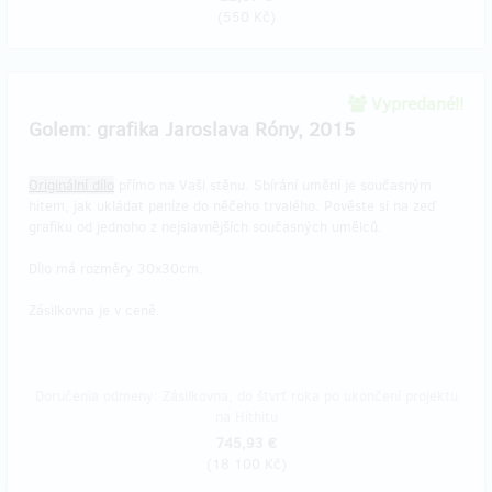
(
550 Kč
)
Vypredané!!
Golem: grafika Jaroslava Róny, 2015
Originální dílo
přímo na Vaši stěnu. Sbírání umění je současným
hitem, jak ukládat peníze do něčeho trvalého. Pověste si na zeď
grafiku od jednoho z nejslavnějších současných umělců.
Dílo má rozměry 30x30cm.
Zásilkovna je v ceně.
Doručenia odmeny: Zásilkovna, do štvrť roka po ukončení projektu
na Hithitu
745,93 €
(
18 100 Kč
)