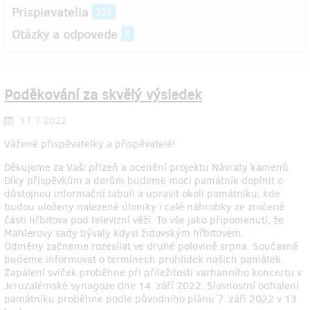
Prispievatelia
335
Otázky a odpovede
4
Poděkování za skvělý výsledek
17.7.2022
Vážené přispěvatelky a přispěvatelé!
Děkujeme za Vaši přízeň a ocenění projektu Návraty kamenů.
Díky příspěvkům a darům budeme moci památník doplnit o
důstojnou informační tabuli a upravit okolí památníku, kde
budou uloženy nalezené úlomky i celé náhrobky ze zničené
části hřbitova pod televizní věží. To vše jako připomenutí, že
Mahlerovy sady bývaly kdysi židovským hřbitovem.
Odměny začneme rozesílat ve druhé polovině srpna. Současně
budeme informovat o termínech prohlídek našich památek.
Zapálení svíček proběhne při příležitosti varhanního koncertu v
Jeruzalémské synagoze dne 14. září 2022. Slavnostní odhalení
památníku proběhne podle původního plánu 7. září 2022 v 13