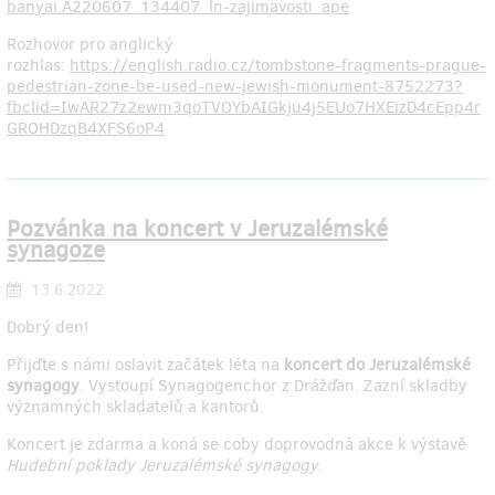
banyai.A220607_134407_ln-zajimavosti_ape
Rozhovor pro anglický
rozhlas:
https://english.radio.cz/tombstone-fragments-prague-
pedestrian-zone-be-used-new-jewish-monument-8752273?
fbclid=IwAR27z2ewm3qoTVOYbAIGkju4j5EUo7HXEizD4cEpp4r
GROHDzqB4XFS6oP4
Pozvánka na koncert v Jeruzalémské
synagoze
13.6.2022
Dobrý den!
Přijďte s námi oslavit začátek léta na
koncert do Jeruzalémské
synagogy
. Vystoupí Synagogenchor z Drážďan. Zazní skladby
významných skladatelů a kantorů.
Koncert je zdarma a koná se coby doprovodná akce k výstavě
Hudební poklady Jeruzalémské synagogy
.