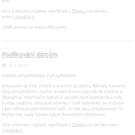
hod.
Více o tématu najdete například v
článku
na Deníku
nebo
Lidovkách.
Ještě jednou ze srdce děkujeme.
Poděkování dárcům
22.6.2022
Vážené přispěvatelky a přispěvatelé!
Děkujeme za Vaši přízeň a ocenění projektu Návraty kamenů.
Díky příspěvkům i darům budeme moci památník doplnit o
důstojnou informační tabuli a upravit okolí památníku, kde
budou uloženy nalezené úlomky i celé náhrobky ze zničené
části hřbitova pod televizní věží. To vše jako připomenutí, že
Mahlerovy sady bývaly kdysi židovským hřbitovem.
Více o tématu najdete například v
článku
na Deníku nebo
Lidovkách.