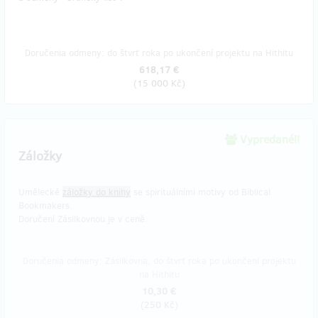
Doručenia odmeny: do štvrť roka po ukončení projektu na Hithitu
618,17 €
(
15 000 Kč
)
Vypredané!!
Záložky
Umělecké
záložky do knihy
se spirituálními motivy od Biblical
Bookmakers.
Doručení Zásilkovnou je v ceně.
Doručenia odmeny: Zásilkovna, do štvrť roka po ukončení projektu
na Hithitu
10,30 €
(
250 Kč
)