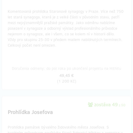
Komentovaná prohlídka Staronové synagogy v Praze. Více než 750
let stará synagoga, která je z velké části v původním stavu, patří
mezi nejvýznamnější pražské památky. Jako odměnu nabízíme
posezení v synagoze a odborný výklad profesionálního průvodce
nejenom o synagoze, ale i všem, co se kolem ní v historii dělo.
Vždy pro skupinu 25-30 v předem mailem nabídnutých termínech.
Celkový počet není omezen.
Doručenia odmeny: do pol roka po ukončení projektu na Hithitu
49,45 €
(
1 200 Kč
)
zostáva 49
z 50
Prohlídka Josefova
Prohlídka památek bývalého židovského města Josefova. S
kvalitním průvodcem navštívíte Starý židovský hřbitov a expozice v