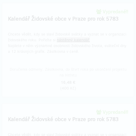
Vypredané!!
Kalendář Židovské obce v Praze pro rok 5783
Chcete vědět, kdy se slaví židovské svátky a vyznat se v organizaci
židovského roku. Pořiďte si
nástěnný kalendář.
Najdete v něm významné osobnosti židovského života, sváteční dny
a 12 krásných grafik. Zásilkovna v ceně.
Doručenia odmeny: Zásilkovna, do štvrť roka po ukončení projektu
na Hithitu
16,48 €
(
400 Kč
)
Vypredané!!
Kalendář Židovské obce v Praze pro rok 5783
Chcete vědět, kdy se slaví židovské svátky a vyznat se v organizaci