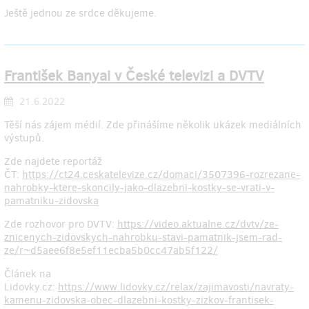
Ještě jednou ze srdce děkujeme.
František Banyai v České televizi a DVTV
21.6.2022
Těší nás zájem médií. Zde přinášíme několik ukázek mediálních
výstupů.
Zde najdete reportáž
ČT:
https://ct24.ceskatelevize.cz/domaci/3507396-rozrezane-
nahrobky-ktere-skoncily-jako-dlazebni-kostky-se-vrati-v-
pamatniku-zidovska
Zde rozhovor pro DVTV:
https://video.aktualne.cz/dvtv/ze-
znicenych-zidovskych-nahrobku-stavi-pamatnik-jsem-rad-
ze/r~d5aee6f8e5ef11ecba5b0cc47ab5f122/
Článek na
Lidovky.cz:
https://www.lidovky.cz/relax/zajimavosti/navraty-
kamenu-zidovska-obec-dlazebni-kostky-zizkov-frantisek-