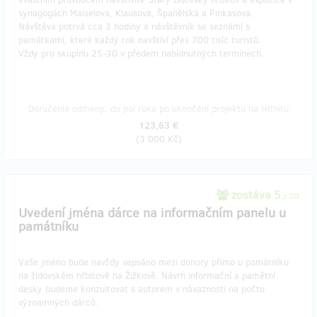
synagogách Maiselova, Klausova, Španělská a Pinkasova.
Návštěva potrvá cca 3 hodiny a návštěvník se seznámí s
památkami, které každý rok navštíví přes 700 tisíc turistů.
Vždy pro skupinu 25-30 v předem nabídnutných termínech.
Doručenia odmeny: do pol roka po ukončení projektu na Hithitu
123,63 €
(
3 000 Kč
)
zostáva 5
z 20
Uvedení jména dárce na informačním panelu u
památníku
Vaše jméno bude navždy vepsáno mezi donory přímo u památníku
na židovském hřbitově na Žižkově. Návrh informační a pamětní
desky budeme konzultovat s autorem v návaznosti na počtu
významných dárců.