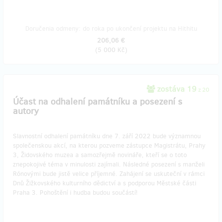
Doručenia odmeny: do roka po ukončení projektu na Hithitu
206,06 €
(
5 000 Kč
)
zostáva 19
z 20
Účast na odhalení památníku a posezení s
autory
Slavnostní odhalení památníku dne 7. září 2022 bude významnou
společenskou akcí, na kterou pozveme zástupce Magistrátu, Prahy
3, Židovského muzea a samozřejmě novináře, kteří se o toto
znepokojivé téma v minulosti zajímali. Následné posezení s manželi
Rónovými bude jistě velice příjemné. Zahájení se uskuteční v rámci
Dnů Žižkovského kulturního dědictví a s podporou Městské části
Praha 3. Pohoštění i hudba budou součástí!