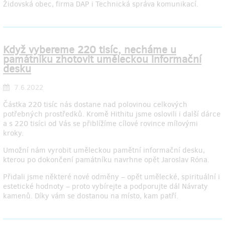
Židovská obec, firma DAP i Technická správa komunikací.
Když vybereme 220 tisíc, necháme u
památníku zhotovit uměleckou informační
desku
7.6.2022
Částka 220 tisíc nás dostane nad polovinou celkových
potřebných prostředků. Kromě Hithitu jsme oslovili i další dárce
a s 220 tisíci od Vás se přiblížíme cílové rovince mílovými
kroky.
Umožní nám vyrobit uměleckou pamětní informační desku,
kterou po dokončení památníku navrhne opět Jaroslav Róna.
Přidali jsme některé nové odměny –⁠ opět umělecké, spirituální i
estetické hodnoty –⁠ proto vybírejte a podporujte dál Návraty
kamenů. Díky vám se dostanou na místo, kam patří.