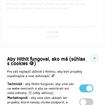
přečteme jména těch, kteří přispěli nákupem této odměny.
Informaci o setkání zašleme darcům emailem.
Doručenia odmeny: do štvrť roka po ukončení projektu na Hithitu
10,30 €
(
250 Kč
)
zostáva 167
z 200
Aby Hithit fungoval, ako má (súhlas
Pohlednice k novému židovskému roku
s cookies 🍪)
Pre váš najlepší zážitok z Hithitu, aby boli projekty
Vyberte si kombinaci
pětice uměleckých pohlednic
s židovskou
úspešnejšie a svet dúhovejší. 🌈
tematikou.
Technické
- aby Hithit fungoval, aby sme vás
Zašleme Vám pět reprintů starých pohlednic s přáním k novému
na webe nestratili a aby sa nestrácali ani
židovskému roku.
vaše odmeny. 🙂 (vždy aktívny)
Zásilkovna v ceně.
Marketingové
- aby sme vám ukázali len
projekty, ktoré naozaj chcete podporiť, a