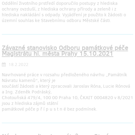
Oddělní životního prstředí doporučilo postupy z hlediska
ochrany ovzduší, z hlediska ochrany přírody a zeleně i z
hlediska nakládání s odpady. Vyjádření je použito k žádosti o
územní souhlas ke Stavebnímu odboru Městské části.
Závazné stanovisko Odboru památkové péče
Magistrátu hl. města Prahy 15.10.2021
18.2.2022
Navrhované práce v rozsahu předloženého návrhu „Památník
Návratu kamenů“, který je
součástí žádosti a který zpracovali Jaroslav Róna, Lucie Rónová
a Ing. Zdeněk Podráský,
Chotouňská 479/4, 100 00 Praha 10, ČKAIT 0004820 v 8/2021
jsou z hlediska zájmů státní
památkové péče p ř í p u s t n é bez podmínek.