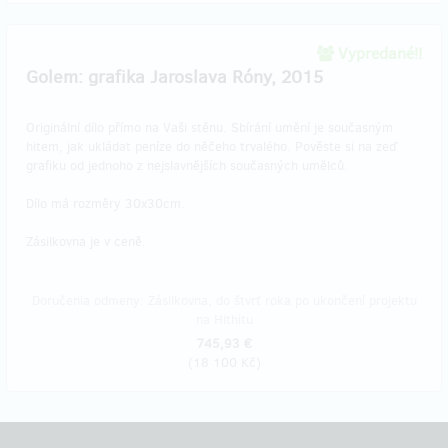
Vypredané!!
Golem: grafika Jaroslava Róny, 2015
Originální dílo přímo na Vaši stěnu. Sbírání umění je současným
hitem, jak ukládat peníze do něčeho trvalého. Pověste si na zeď
grafiku od jednoho z nejslavnějších současných umělců.
Dílo má rozměry 30x30cm.
Zásilkovna je v ceně.
Doručenia odmeny: Zásilkovna, do štvrť roka po ukončení projektu
na Hithitu
745,93 €
(
18 100 Kč
)