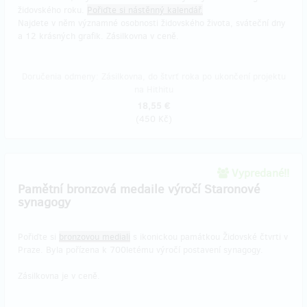
židovského roku.
Pořiďte si nástěnný kalendář.
Najdete v něm významné osobnosti židovského života, sváteční dny
a 12 krásných grafik. Zásilkovna v ceně.
Doručenia odmeny: Zásilkovna, do štvrť roka po ukončení projektu
na Hithitu
18,55 €
(
450 Kč
)
Vypredané!!
Pamětní bronzová medaile výročí Staronové
synagogy
Pořiďte si
bronzovou mediali
s ikonickou památkou Židovské čtvrti v
Praze. Byla pořízena k 700letému výročí postavení synagogy.
Zásilkovna je v ceně.