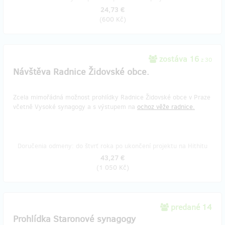
24,73 €
(
600 Kč
)
zostáva 16
z 30
Návštěva Radnice Židovské obce.
Zcela mimořádná možnost prohlídky Radnice Židovské obce v Praze
včetně Vysoké synagogy a s výstupem na
ochoz věže radnice.
Doručenia odmeny: do štvrť roka po ukončení projektu na Hithitu
43,27 €
(
1 050 Kč
)
predané 14
Prohlídka Staronové synagogy