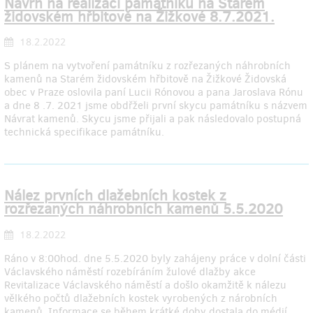
Návrh na realizaci památníku na Starém
židovském hřbitově na Žižkové 8.7.2021.
18.2.2022
S plánem na vytvoření památníku z rozřezaných náhrobních
kamenů na Starém židovském hřbitově na Žižkové Židovská
obec v Praze oslovila paní Lucii Rónovou a pana Jaroslava Rónu
a dne 8 .7. 2021 jsme obdřželi první skycu památníku s názvem
Návrat kamenů. Skycu jsme přijali a pak následovalo postupná
technická specifikace památníku.
Nález prvních dlažebních kostek z
rozřezaných náhrobních kamenů 5.5.2020
18.2.2022
Ráno v 8:00hod. dne 5.5.2020 byly zahájeny práce v dolní části
Václavského náměstí rozebíráním žulové dlažby akce
Revitalizace Václavského náměstí a došlo okamžitě k nálezu
vělkého počtů dlažebních kostek vyrobených z nárobních
kamenů. Informace se během krátké doby dostala do médií.