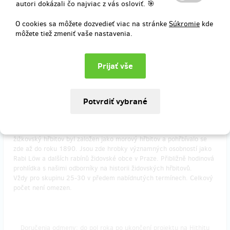
autori dokázali čo najviac z vás osloviť. 🎯
Doručenia odmeny: Zásilkovna, do štvrť roka po ukončení projektu
O cookies sa môžete dozvedieť viac na stránke
Súkromie
kde
na Hithitu
môžete tiež zmeniť vaše nastavenia.
10,30 €
(
250 Kč
)
predané 16
Prohlídka židovského hřbitova
Komentovaná prohlídka významné žižkovské památky. Starý
žižkovský hřbitov byl založen jako morový hřbitov a pohřbívalo se
zde až do roku 1890. Jsou zde hrobky významných osobností jako
Rabi Löw a dalších rabínů židovské obce v Praze. Přibližně hodinová
prohlídka s našimi odborníky na historii židovských hřbitovů.
Vždy pro skupinu 25-30 v předem nabídnutých termínech. Celkový
počet není omezen.
Doručenia odmeny: do pol roka po ukončení projektu na Hithitu