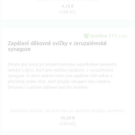
4,12 €
(
100 Kč
)
zostáva 111
z 200
Zapálení děkovné svíčky v Jeruzalémské
synagoze
Zhruba dva týdny po odhalení pomníku uspořádáme slavnostní
setkání s dárci, kteří jeho realizaci podpořili, v Jeruzalémské
synagoze. V rámci setkání mimo jiné zapálíme 200 svíček a
přečteme jména těch, kteří přispěli nákupem této odměny.
Informaci o setkání zašleme darcům emailem.
Doručenia odmeny: do štvrť roka po ukončení projektu na Hithitu
10,30 €
(
250 Kč
)