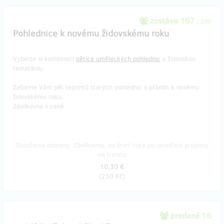
zostáva 167
z 200
Pohlednice k novému židovskému roku
Vyberte si kombinaci
pětice uměleckých pohlednic
s židovskou
tematikou.
Zašleme Vám pět reprintů starých pohlednic s přáním k novému
židovskému roku.
Zásilkovna v ceně.
Doručenia odmeny: Zásilkovna, do štvrť roka po ukončení projektu
na Hithitu
10,30 €
(
250 Kč
)
predané 16