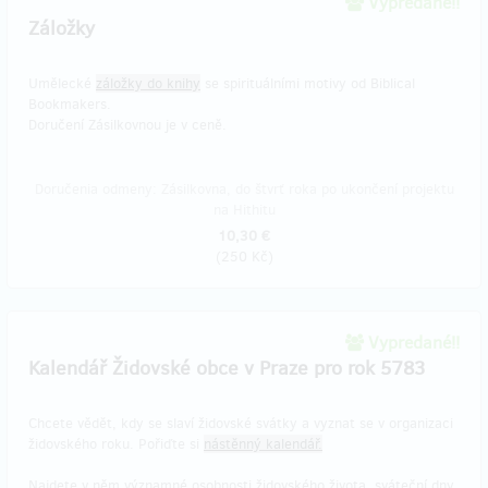
Vypredané!!
Záložky
Umělecké
záložky do knihy
se spirituálními motivy od Biblical
Bookmakers.
Doručení Zásilkovnou je v ceně.
Doručenia odmeny: Zásilkovna, do štvrť roka po ukončení projektu
na Hithitu
10,30 €
(
250 Kč
)
Vypredané!!
Kalendář Židovské obce v Praze pro rok 5783
Chcete vědět, kdy se slaví židovské svátky a vyznat se v organizaci
židovského roku. Pořiďte si
nástěnný kalendář.
Najdete v něm významné osobnosti židovského života, sváteční dny