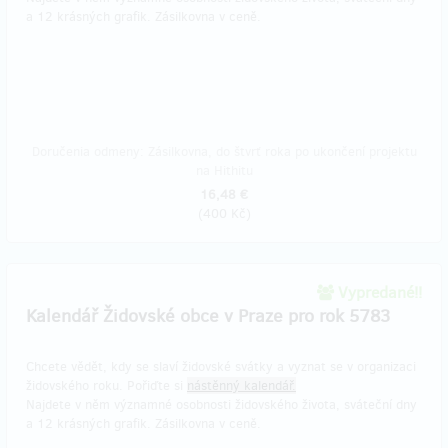
a 12 krásných grafik. Zásilkovna v ceně.
Doručenia odmeny: Zásilkovna, do štvrť roka po ukončení projektu
na Hithitu
16,48 €
(
400 Kč
)
Vypredané!!
Kalendář Židovské obce v Praze pro rok 5783
Chcete vědět, kdy se slaví židovské svátky a vyznat se v organizaci
židovského roku. Pořiďte si
nástěnný kalendář.
Najdete v něm významné osobnosti židovského života, sváteční dny
a 12 krásných grafik. Zásilkovna v ceně.