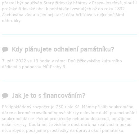
přestal být používán Starý židovský hřbitov v Praze-Josefově, sloužil
pražské židovské obci k pohřbívání zesnulých až do roku 1892.
Zachována zůstala jen nejstarší část hřbitova s nejcennějšími
náhrobky.
Kdy plánujete odhalení památníku?
7. září 2022 ve 13 hodin v rámci Dnů žižkovského kulturního
dědictví s podporou MČ Prahy 3.
Jak je to s financováním?
Předpokládaný rozpočet je 750 tisíc Kč. Máme příslib soukromého
dárce a kromě crowdfundingové sbírky oslovíme další potencionální
soukromé dárce. Pokud prostředky nebudou dostačují, použijeme
naše rezervy. Doufáme, že získáme dost darů na realizaci a pokud
něco zbyde, použijeme prostředky na úpravu okolí památníku.