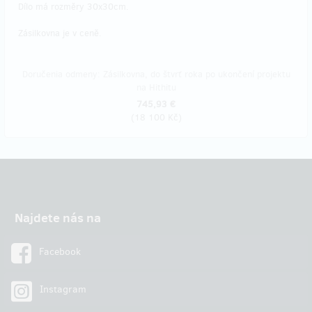
Dílo má rozměry 30x30cm.
Zásilkovna je v ceně.
Doručenia odmeny: Zásilkovna, do štvrť roka po ukončení projektu
na Hithitu
745,93 €
(
18 100 Kč
)
Najdete nás na
Facebook
Instagram