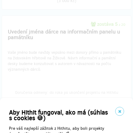
(
3 000 Kč
)
zostáva 5
z 20
Uvedení jména dárce na informačním panelu u
památníku
Vaše jméno bude navždy vepsáno mezi donory přímo u památníku
na židovském hřbitově na Žižkově. Návrh informační a pamětní
desky budeme konzultovat s autorem v návaznosti na počtu
významných dárců.
Doručenia odmeny: do roka po ukončení projektu na Hithitu
206,06 €
(
5 000 Kč
)
Aby Hithit fungoval, ako má (súhlas
s cookies 🍪)
Pre váš najlepší zážitok z Hithitu, aby boli projekty
zostáva 19
z 20