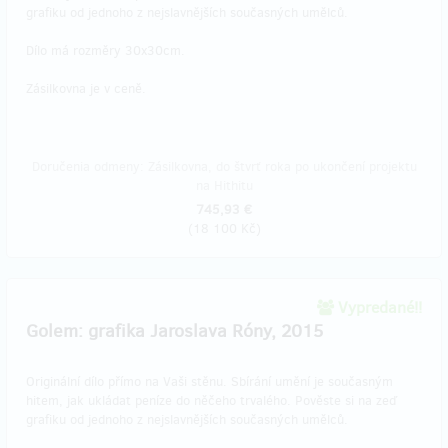
grafiku od jednoho z nejslavnějších současných umělců.
Dílo má rozměry 30x30cm.
Zásilkovna je v ceně.
Doručenia odmeny: Zásilkovna, do štvrť roka po ukončení projektu
na Hithitu
745,93 €
(
18 100 Kč
)
Vypredané!!
Golem: grafika Jaroslava Róny, 2015
Originální dílo přímo na Vaši stěnu. Sbírání umění je současným
hitem, jak ukládat peníze do něčeho trvalého. Pověste si na zeď
grafiku od jednoho z nejslavnějších současných umělců.