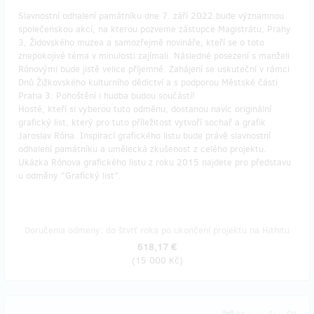
Slavnostní odhalení památníku dne 7. září 2022 bude významnou
společenskou akcí, na kterou pozveme zástupce Magistrátu, Prahy
3, Židovského muzea a samozřejmě novináře, kteří se o toto
znepokojivé téma v minulosti zajímali. Následné posezení s manželi
Rónovými bude jistě velice příjemné. Zahájení se uskuteční v rámci
Dnů Žižkovského kulturního dědictví a s podporou Městské části
Praha 3. Pohoštění i hudba budou součástí!
Hosté, kteří si vyberou tuto odměnu, dostanou navíc originální
grafický list, který pro tuto příležitost vytvoří sochař a grafik
Jaroslav Róna. Inspirací grafického listu bude právě slavnostní
odhalení památníku a umělecká zkušenost z celého projektu.
Ukázka Rónova grafického listu z roku 2015 najdete pro představu
u odměny "Grafický list".
Doručenia odmeny: do štvrť roka po ukončení projektu na Hithitu
618,17 €
(
15 000 Kč
)