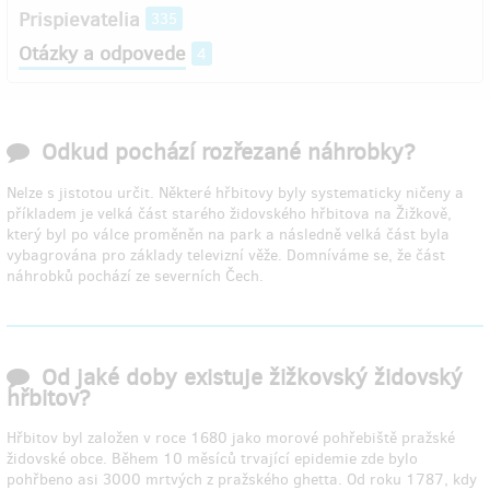
Prispievatelia
335
Otázky a odpovede
4
Odkud pochází rozřezané náhrobky?
Nelze s jistotou určit. Některé hřbitovy byly systematicky ničeny a
příkladem je velká část starého židovského hřbitova na Žižkově,
který byl po válce proměněn na park a následně velká část byla
vybagrována pro základy televizní věže. Domníváme se, že část
náhrobků pochází ze severních Čech.
Od jaké doby existuje žižkovský židovský
hřbitov?
Hřbitov byl založen v roce 1680 jako morové pohřebiště pražské
židovské obce. Během 10 měsíců trvající epidemie zde bylo
pohřbeno asi 3000 mrtvých z pražského ghetta. Od roku 1787, kdy