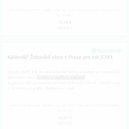
Doručenia odmeny: Zásilkovna, do štvrť roka po ukončení projektu
na Hithitu
16,48 €
(
400 Kč
)
Vypredané!!
Kalendář Židovské obce v Praze pro rok 5783
Chcete vědět, kdy se slaví židovské svátky a vyznat se v organizaci
židovského roku.
Pořiďte si nástěnný kalendář.
Najdete v něm významné osobnosti židovského života, sváteční dny
a 12 krásných grafik. Zásilkovna v ceně.
Doručenia odmeny: Zásilkovna, do štvrť roka po ukončení projektu
na Hithitu
18,55 €
(
450 Kč
)