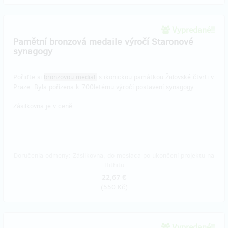
Vypredané!!
Pamětní bronzová medaile výročí Staronové
synagogy
Pořiďte si
bronzovou mediali
s ikonickou památkou Židovské čtvrti v
Praze. Byla pořízena k 700letému výročí postavení synagogy.
Zásilkovna je v ceně.
Doručenia odmeny: Zásilkovna, do mesiaca po ukončení projektu na
Hithitu
22,67 €
(
550 Kč
)
Vypredané!!