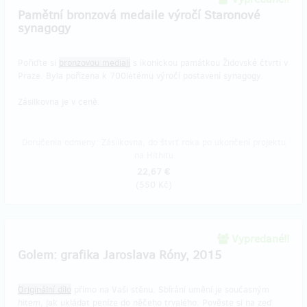
Pamětní bronzová medaile výročí Staronové
synagogy
Pořiďte si
bronzovou mediali
s ikonickou památkou Židovské čtvrti v
Praze. Byla pořízena k 700letému výročí postavení synagogy.
Zásilkovna je v ceně.
Doručenia odmeny: Zásilkovna, do štvrť roka po ukončení projektu
na Hithitu
22,67 €
(
550 Kč
)
Vypredané!!
Golem: grafika Jaroslava Róny, 2015
Originální dílo
přímo na Vaši stěnu. Sbírání umění je současným
hitem, jak ukládat peníze do něčeho trvalého. Pověste si na zeď