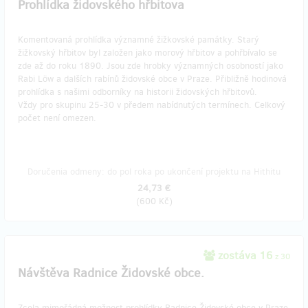
Prohlídka židovského hřbitova
Komentovaná prohlídka významné žižkovské památky. Starý
žižkovský hřbitov byl založen jako morový hřbitov a pohřbívalo se
zde až do roku 1890. Jsou zde hrobky významných osobností jako
Rabi Löw a dalších rabínů židovské obce v Praze. Přibližně hodinová
prohlídka s našimi odborníky na historii židovských hřbitovů.
Vždy pro skupinu 25-30 v předem nabídnutých termínech. Celkový
počet není omezen.
Doručenia odmeny: do pol roka po ukončení projektu na Hithitu
24,73 €
(
600 Kč
)
zostáva 16
z 30
Návštěva Radnice Židovské obce.
Zcela mimořádná možnost prohlídky Radnice Židovské obce v Praze