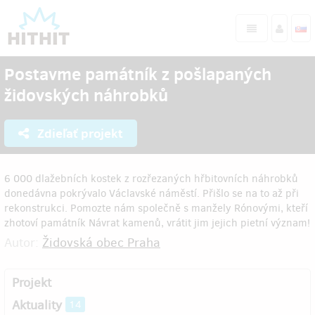
Postavme památník z pošlapaných
židovských náhrobků
Zdieľať projekt
6 000 dlažebních kostek z rozřezaných hřbitovních náhrobků
donedávna pokrývalo Václavské náměstí. Přišlo se na to až při
rekonstrukci. Pomozte nám společně s manžely Rónovými, kteří
zhotoví památník Návrat kamenů, vrátit jim jejich pietní význam!
Autor:
Židovská obec Praha
Projekt
Aktuality
14