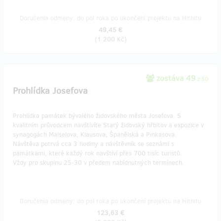
Doručenia odmeny: do pol roka po ukončení projektu na Hithitu
49,45 €
(
1 200 Kč
)
zostáva 49
z 50
Prohlídka Josefova
Prohlídka památek bývalého židovského města Josefova. S
kvalitním průvodcem navštívíte Starý židovský hřbitov a expozice v
synagogách Maiselova, Klausova, Španělská a Pinkasova.
Návštěva potrvá cca 3 hodiny a návštěvník se seznámí s
památkami, které každý rok navštíví přes 700 tisíc turistů.
Vždy pro skupinu 25-30 v předem nabídnutných termínech.
Doručenia odmeny: do pol roka po ukončení projektu na Hithitu
123,63 €