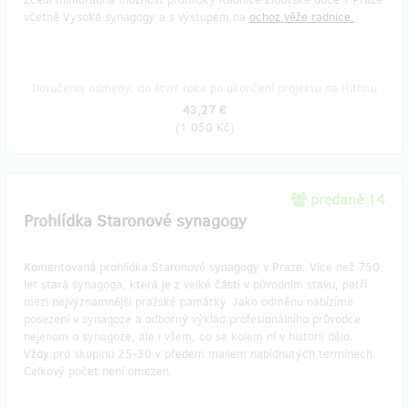
včetně Vysoké synagogy a s výstupem na
ochoz věže radnice.
Doručenia odmeny: do štvrť roka po ukončení projektu na Hithitu
43,27 €
(
1 050 Kč
)
predané 14
Prohlídka Staronové synagogy
Komentovaná prohlídka Staronové synagogy v Praze. Více než 750
let stará synagoga, která je z velké části v původním stavu, patří
mezi nejvýznamnější pražské památky. Jako odměnu nabízíme
posezení v synagoze a odborný výklad profesionálního průvodce
nejenom o synagoze, ale i všem, co se kolem ní v historii dělo.
Vždy pro skupinu 25-30 v předem mailem nabídnutých termínech.
Celkový počet není omezen.