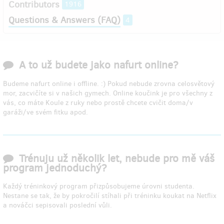
Contributors
1916
Questions & Answers (FAQ)
4
A to už budete jako nafurt online?
Budeme nafurt online i offline. :) Pokud nebude zrovna celosvětový
mor, zacvičíte si v našich gymech. Online koučink je pro všechny z
vás, co máte Koule z ruky nebo prostě chcete cvičit doma/v
garáži/ve svém fitku apod.
Trénuju už několik let, nebude pro mě váš
program jednoduchý?
Každý tréninkový program přizpůsobujeme úrovni studenta.
Nestane se tak, že by pokročilí stíhali při tréninku koukat na Netflix
a nováčci sepisovali poslední vůli.