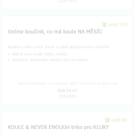
(
CZK 555
)
sold 103
Online koučink, co má koule NA MĚSÍC
Budete s námi cvičit měsíc a ještě nějakou kačku ušetříte.
Běžná cena bude 1000,-/měsíc
Doručení: dostanete unikátní kód e-mailem
Reward delivery: in a quarter after the Hithit project end
EUR 33.07
(
CZK 800
)
sold 50
KOULE & NEVER ENOUGH triko pro KLUKY