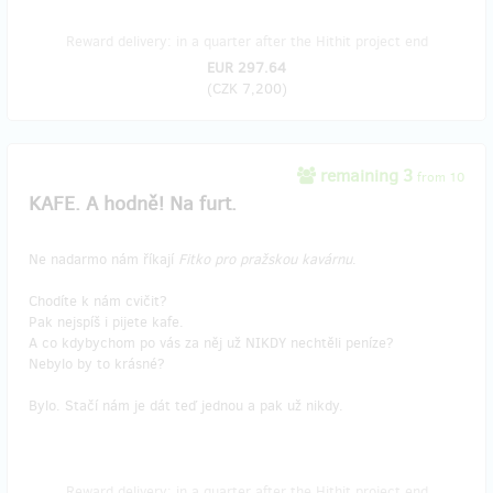
Reward delivery: in a quarter after the Hithit project end
EUR 297.64
(
CZK 7,200
)
remaining 3
from 10
KAFE. A hodně! Na furt.
Ne nadarmo nám říkají
Fitko pro pražskou kavárnu
.
Chodíte k nám cvičit?
Pak nejspíš i pijete kafe.
A co kdybychom po vás za něj už NIKDY nechtěli peníze?
Nebylo by to krásné?
Bylo. Stačí nám je dát teď jednou a pak už nikdy.
Reward delivery: in a quarter after the Hithit project end