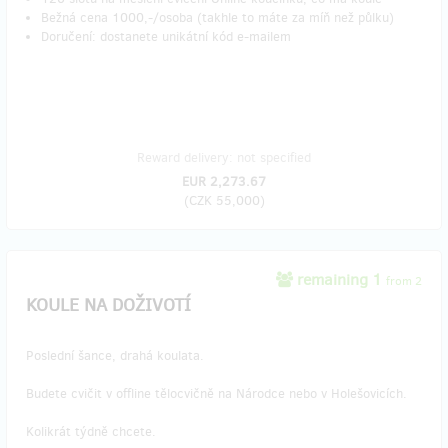
Bežná cena 1000,-/osoba (takhle to máte za míň než půlku)
Doručení: dostanete unikátní kód e-mailem
Reward delivery: not specified
EUR 2,273.67
(
CZK 55,000
)
remaining 1
from 2
KOULE NA DOŽIVOTÍ
Poslední šance, drahá koulata.
Budete cvičit v offline tělocvičně na Národce nebo v Holešovicích.
Kolikrát týdně chcete.