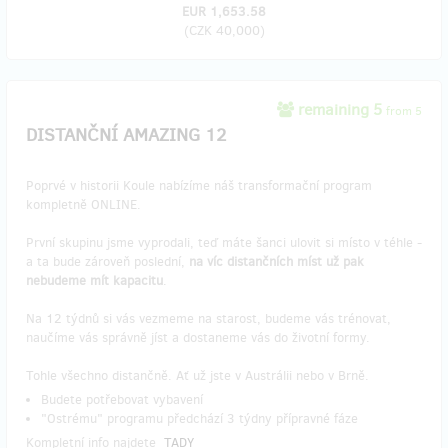
EUR 1,653.58
(
CZK 40,000
)
remaining 5
from 5
DISTANČNÍ AMAZING 12
Poprvé v historii Koule nabízíme náš transformační program
kompletně ONLINE.
První skupinu jsme vyprodali, teď máte šanci ulovit si místo v téhle -
a ta bude zároveň poslední,
na víc distančních míst už pak
nebudeme mít kapacitu
.
Na 12 týdnů si vás vezmeme na starost, budeme vás trénovat,
naučíme vás správně jíst a dostaneme vás do životní formy.
Tohle všechno distančně. Ať už jste v Austrálii nebo v Brně.
Budete potřebovat vybavení
"Ostrému" programu předchází 3 týdny přípravné fáze
Kompletní info najdete
TADY