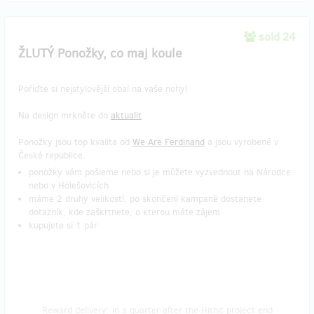
sold 24
ŽLUTÝ Ponožky, co maj koule
Pořiďte si nejstylovější obal na vaše nohy!
Na design mrkněte do
aktualit
.
Ponožky jsou top kvalita od
We Are Ferdinand
a jsou vyrobené v
České republice.
ponožky vám pošleme nebo si je můžete vyzvednout na Národce
nebo v Holešovicích
máme 2 druhy velikostí, po skončení kampaně dostanete
dotazník, kde zaškrtnete, o kterou máte zájem
kupujete si 1 pár
Reward delivery: in a quarter after the Hithit project end