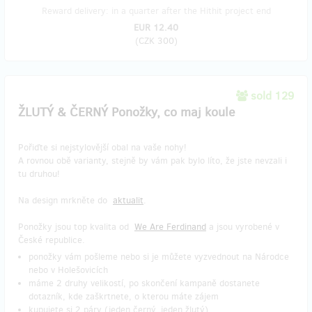
Reward delivery: in a quarter after the Hithit project end
EUR 12.40
(
CZK 300
)
sold 129
ŽLUTÝ & ČERNÝ Ponožky, co maj koule
Pořiďte si nejstylovější obal na vaše nohy!
A rovnou obě varianty, stejně by vám pak bylo líto, že jste nevzali i
tu druhou!
Na design mrkněte do
aktualit
.
Ponožky jsou top kvalita od
We Are Ferdinand
a jsou vyrobené v
České republice.
ponožky vám pošleme nebo si je můžete vyzvednout na Národce
nebo v Holešovicích
máme 2 druhy velikostí, po skončení kampaně dostanete
dotazník, kde zaškrtnete, o kterou máte zájem
kupujete si 2 páry (jeden černý, jeden žlutý)