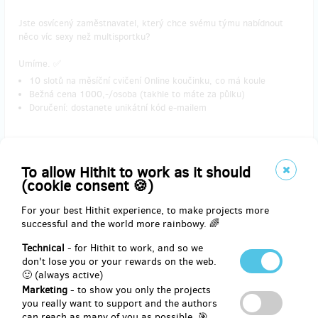
Jste osvícený zaměstnavatel, který chce svému týmu nabídnout
něco víc sexy než multisportku?
Umíme. ✅
10 slotů na měsíční cvičení Online koučinku, co má koule
Bežná cena 1000,-/osoba (takhle to máte za půlku)
Doručení: dostanete unikátní kód e-mailem
Reward delivery: in a quarter after the Hithit project end
To allow Hithit to work as it should
EUR 206.70
(cookie consent 🍪)
(
CZK 5,000
)
For your best Hithit experience, to make projects more
successful and the world more rainbowy. 🌈
Technical
- for Hithit to work, and so we
remaining 2
from 5
don't lose you or your rewards on the web.
KETTLEBELL (seminář pro 2)
🙂 (always active)
Marketing
- to show you only the projects
you really want to support and the authors
Jedna koule vládne všem...
can reach as many of you as possible. 🎯
Minimálně vašemu tréninku může!