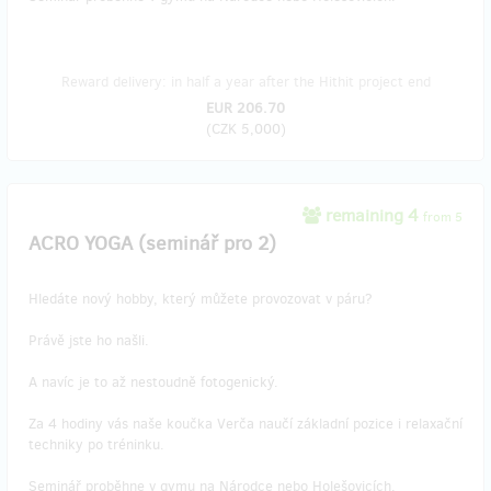
Reward delivery: in half a year after the Hithit project end
EUR 206.70
(
CZK 5,000
)
remaining 4
from 5
ACRO YOGA (seminář pro 2)
Hledáte nový hobby, který můžete provozovat v páru?
Právě jste ho našli.
A navíc je to až nestoudně fotogenický.
Za 4 hodiny vás naše koučka Verča naučí základní pozice i relaxační
techniky po tréninku.
Seminář proběhne v gymu na Národce nebo Holešovicích.