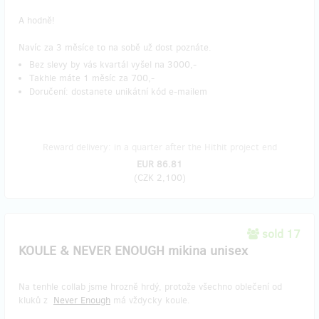
A hodně!
Navíc za 3 měsíce to na sobě už dost poznáte. ​
Bez slevy by vás kvartál vyšel na 3000,-
Takhle máte 1 měsíc za 700,-
Doručení: dostanete unikátní kód e-mailem
Reward delivery: in a quarter after the Hithit project end
EUR 86.81
(
CZK 2,100
)
sold 17
KOULE & NEVER ENOUGH mikina unisex
Na tenhle collab jsme hrozně hrdý, protože všechno oblečení od
kluků z
Never Enough
má vždycky koule.