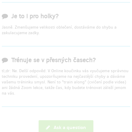
Je to i pro holky?
Jasně. Zmenšujeme velikosti oblečení, dostáváme do shybu a
zakulacujeme zadky.
Trénuje se v přesných časech?
tl;dr: Ne. Delší odpověd: V Online koučinku vás vyučujeme správnou
techniku provedení, upozorňujeme na nejčastější chyby a dáváme
vašemu tréninku smysl. Není to "train along" (cvičení podle videa)
ani žádná Zoom lekce, takže čas, kdy budete trénovat záleží jenom
na vás.
Ask a question