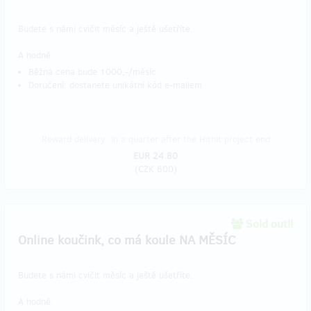
Budete s námi cvičit měsíc a ještě ušetříte.
A hodně.
Běžná cena bude 1000,-/měsíc
Doručení: dostanete unikátní kód e-mailem
Reward delivery: in a quarter after the Hithit project end
EUR 24.80
(
CZK 600
)
Sold out!!
Online koučink, co má koule NA MĚSÍC
Budete s námi cvičit měsíc a ještě ušetříte.
A hodně.