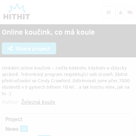
Online koučink, co má koule
Share project
Unikátní online koučink – cvičte kdekoliv, kdykoliv a vždycky
správně. Tréninkový program respektující vaši úroveň, žádné
předcvičování se Cindy Crawford. Odtrénovali jsme přes 7000
studentů v 5 gymech během 10 let... a tak trochu víme, jak na
to. :)
Author:
Železná koule
Project
News
25