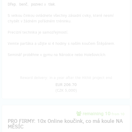
Dřep
,
benč
,
pozve
d a
tlak
.
S velkou činkou ovládnete všechny zásadní cviky, které nesmí
chybět v žádném pořádném tréninku.
Precizní technika je samozřejmostí.
Vemte parťáka a užijte si 4 hodiny s naším koučem Štěpánem.
Seminář proběhne v gymu na Národce nebo Holešovicích.
Reward delivery: in a year after the Hithit project end
EUR 206.70
(
CZK 5,000
)
remaining 10
from 10
PRO FIRMY: 10x Online koučink, co má koule NA
MĚSÍC