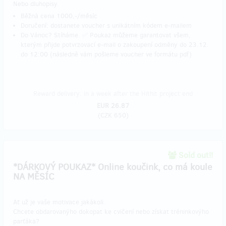
Nebo dluhopisy.
Běžná cena 1000,-/měsíc
Doručení: dostanete voucher s unikátním kódem e-mailem
Do Vánoc? Stíháme. ✅ Poukaz můžeme garantovat všem,
kterým přijde potvrzovací e-mail o zakoupení odměny do 23.12.
do 12:00 (následně vám pošleme voucher ve formátu pdf)
Reward delivery: in a week after the Hithit project end
EUR 26.87
(
CZK 650
)
Sold out!!
*DÁRKOVÝ POUKAZ* Online koučink, co má koule
NA MĚSÍC
Ať už je vaše motivace jakákoli.
Chcete obdarovanýho dokopat ke cvičení nebo získat tréninkovýho
parťáka?