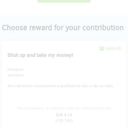
Choose reward for your contribution
sold 43
Shut up and take my money!
Děkujeme.
Vezmeme.
Ale s dovolením nesklapneme a poděkujeme vám u nás na webu.
Reward delivery: in a quarter after the Hithit project end
EUR 4.13
(
CZK 100
)