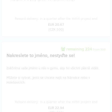
Reward delivery: in a quarter after the Hithit project end
EUR 20.67
(
CZK 500
)
remaining 224
from 300
Nakreslete to jméno, nestyďte se!
Zvěčníme vaše jméno u nás v gymu, aby ho všichni pěkně viděli.
Můžete si vybrat, jestli se chcete najít na Národce nebo v
Holešovicích.
Reward delivery: in a quarter after the Hithit project end
EUR 22.94