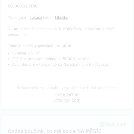
CELOU SKUPINU
.
Třeba jako
Lukáše
nebo
Libušku
.
Na Amazing 12 jsme slevu NIKDY nedávali, nedáváme a dávát
nebudeme.
Tohle je nabídka speciálně pro HitHit.
Skupina = 5 lidí
Běžně si program ceníme na 50000,-/osoba
Cvičit budete v tělocvičně na Národce nebo Holešovicích
Reward delivery: in half a year after the Hithit project end
EUR 8,267.88
(
CZK 200,000
)
Sold out!!
Online koučink, co má koule NA MĚSÍC