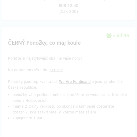
EUR 12.40
(
CZK 300
)
sold 46
ČERNÝ Ponožky, co maj koule
Pořiďte si nejstylovější obal na vaše nohy!
Na design mrkněte do
aktualit
.
Ponožky jsou top kvalita od
We Are Ferdinand
a jsou vyrobené v
České republice.
ponožky vám pošleme nebo si je můžete vyzvednout na Národce
nebo v Holešovicích
máme 2 druhy velikostí, po skončení kampaně dostanete
dotazník, kde zaškrtnete, o kterou máte zájem
kupujete si 1 pár