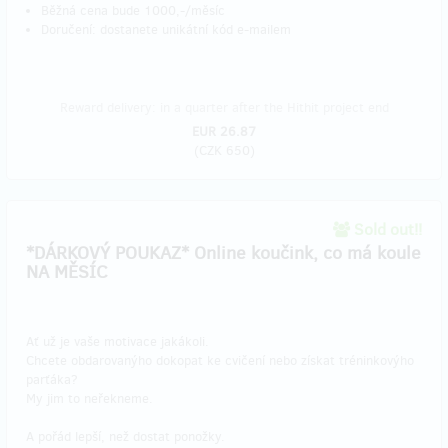
Běžná cena bude 1000,-/měsíc
Doručení: dostanete unikátní kód e-mailem
Reward delivery: in a quarter after the Hithit project end
EUR 26.87
(
CZK 650
)
Sold out!!
*DÁRKOVÝ POUKAZ* Online koučink, co má koule
NA MĚSÍC
Ať už je vaše motivace jakákoli.
Chcete obdarovanýho dokopat ke cvičení nebo získat tréninkovýho
parťáka?
My jim to neřekneme.
A pořád lepší, než dostat ponožky.