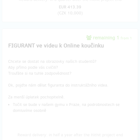
EUR 413.39
(
CZK 10,000
)
remaining 1
from 1
FIGURANT ve videu k Online koučinku
Chcete se dostat na obrazovky našich studentů?
Aby přímo podle vás cvičili?
Troufáte si na tuhle zodpovědnost?
Ok, pojďte nám dělat figuranta do instruktážního videa.
Za menší úplatek pochopitelně.
Točit se bude v našem gymu v Praze, na podrobnostech se
domluvíme osobně
Reward delivery: in half a year after the Hithit project end