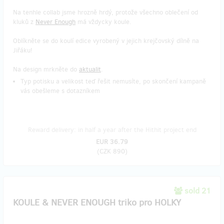
Na tenhle collab jsme hrozně hrdý, protože všechno oblečení od
kluků z
Never Enough
má vždycky koule.
Oblíkněte se do koulí edice vyrobený v jejich krejčovský dílně na
Jiřáku!
Na design mrkněte do
aktualit
.
Typ potisku a velikost teď řešit nemusíte, po skončení kampaně
vás obešleme s dotazníkem
Reward delivery: in half a year after the Hithit project end
EUR 36.79
(
CZK 890
)
sold 21
KOULE & NEVER ENOUGH triko pro HOLKY