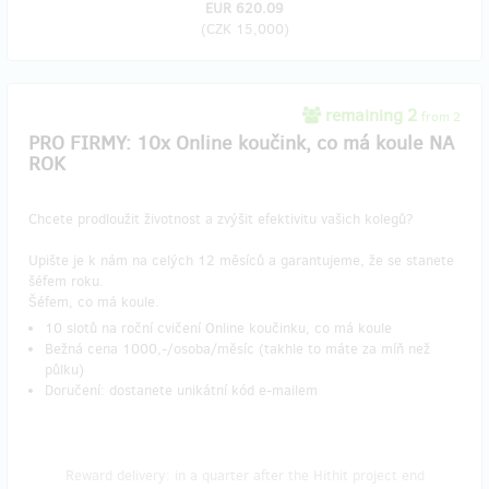
EUR 620.09
(
CZK 15,000
)
remaining 2
from 2
PRO FIRMY: 10x Online koučink, co má koule NA
ROK
Chcete prodloužit životnost a zvýšit efektivitu vašich kolegů?
Upište je k nám na celých 12 měsíců a garantujeme, že se stanete
šéfem roku.
Šéfem, co má koule.
10 slotů na roční cvičení Online koučinku, co má koule
Bežná cena 1000,-/osoba/měsíc (takhle to máte za míň než
půlku)
Doručení: dostanete unikátní kód e-mailem
Reward delivery: in a quarter after the Hithit project end