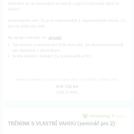
Oblíkněte se do koulí edice vyrobený v jejich krejčovský dílně na
Jiřáku!
Garantujeme vám, že je to nejkvalitnější a nejpohodlnější mikina, co
jste na sobě kdy měli.
Na design mrkněte do
aktualit
.
Typ potisku a velikost teď řešit nemusíte, po skončení kampaně
vás obešleme s dotazníkem
Sedne klukům i holkám (ty oceněj delší střih)
Reward delivery: in half a year after the Hithit project end
EUR 102.94
(
CZK 2,490
)
remaining 1
from 2
TRÉNINK S VLASTNÍ VAHOU (seminář pro 2)