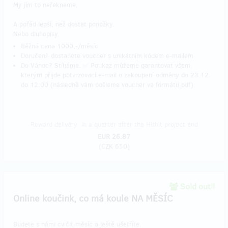
My jim to neřekneme.
A pořád lepší, než dostat ponožky.
Nebo dluhopisy.
Běžná cena 1000,-/měsíc
Doručení: dostanete voucher s unikátním kódem e-mailem
Do Vánoc? Stíháme. ✅ Poukaz můžeme garantovat všem,
kterým přijde potvrzovací e-mail o zakoupení odměny do 23.12.
do 12:00 (následně vám pošleme voucher ve formátu pdf)
Reward delivery: in a quarter after the Hithit project end
EUR 26.87
(
CZK 650
)
Sold out!!
Online koučink, co má koule NA MĚSÍC
Budete s námi cvičit měsíc a ještě ušetříte.