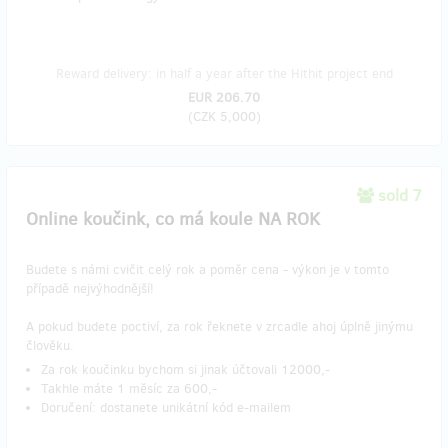
Reward delivery: in half a year after the Hithit project end
EUR 206.70
(
CZK 5,000
)
sold 7
Online koučink, co má koule NA ROK
Budete s námi cvičit celý rok a poměr cena - výkon je v tomto
případě nejvýhodnější!
A pokud budete poctiví, za rok řeknete v zrcadle ahoj úplně jinýmu
člověku. ​
Za rok koučinku bychom si jinak účtovali 12000,-
Takhle máte 1 měsíc za 600,-
Doručení: dostanete unikátní kód e-mailem