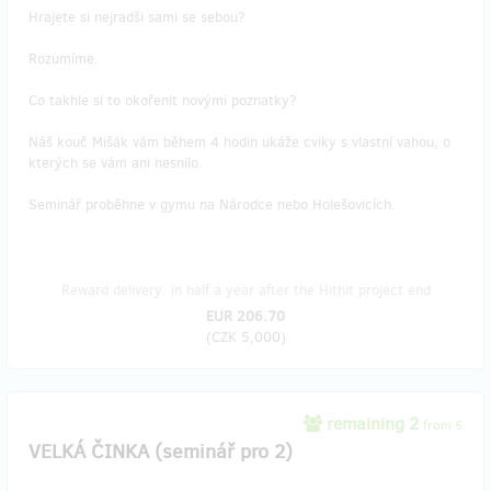
Hrajete si nejradši sami se sebou?
Rozumíme.
Co takhle si to okořenit novými poznatky?
Náš kouč Mišák vám během 4 hodin ukáže cviky s vlastní vahou, o
kterých se vám ani nesnilo.
Seminář proběhne v gymu na Národce nebo Holešovicích.
Reward delivery: in half a year after the Hithit project end
EUR 206.70
(
CZK 5,000
)
remaining 2
from 5
VELKÁ ČINKA (seminář pro 2)