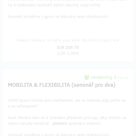
na 4 hodinovém semináři odhalí všechny svoje tríčky.
Seminář proběhne v gymu na Národce nebo Holešovicích.
Reward delivery: in half a year after the Hithit project end
EUR 206.70
(
CZK 5,000
)
remaining 3
from 5
MOBILITA & FLEXIBILITA (seminář pro dva)
Chtěli byste rozštěp jako VanDamme, ale ta mámina jóga pořád ne
a ne zafungovat?
Kouč Mondra vám ve 4 hodinách představí principy, díky kterým se
svými rozsahy konečně
pohnete
správným směrem.
Seminář proběhne v gymu na Národce nebo Holešovicích.