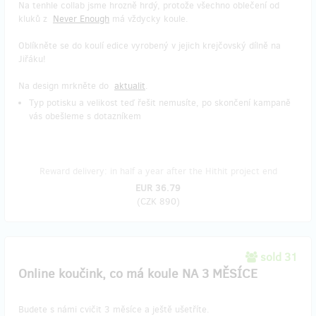
Na tenhle collab jsme hrozně hrdý, protože všechno oblečení od
kluků z
Never Enough
má vždycky koule.
Oblíkněte se do koulí edice vyrobený v jejich krejčovský dílně na
Jiřáku!
Na design mrkněte do
aktualit
.
Typ potisku a velikost teď řešit nemusíte, po skončení kampaně
vás obešleme s dotazníkem
Reward delivery: in half a year after the Hithit project end
EUR 36.79
(
CZK 890
)
sold 31
Online koučink, co má koule NA 3 MĚSÍCE
Budete s námi cvičit 3 měsíce a ještě ušetříte.