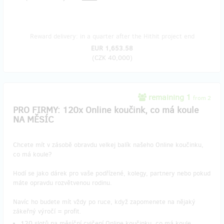
Reward delivery: in a quarter after the Hithit project end
EUR 1,653.58
(
CZK 40,000
)
remaining 1
from 2
PRO FIRMY: 120x Online koučink, co má koule
NA MĚSÍC
Chcete mít v zásobě obravdu velkej balík našeho Online koučinku,
co má koule?
Hodí se jako dárek pro vaše podřízené, kolegy, partnery nebo pokud
máte opravdu rozvětvenou rodinu.
Navíc ho budete mít vždy po ruce, když zapomenete na nějaký
zákeřný výročí = profit.
120 slotů na měsíční cvičení Online koučinku, co má koule