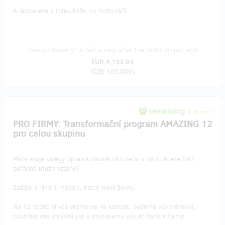
A dostanete k tomu kafe, co hrdlo ráčí.
Reward delivery: in half a year after the Hithit project end
EUR 4,133.94
(
CZK 100,000
)
remaining 1
from 1
PRO FIRMY: Transformační program AMAZING 12
pro celou skupinu
Máte svoje kolegy opravdu hodně rádi nebo s nimi chcete fakt
pořádně utužit vztahy?
Zažijte s nimi 3 měsíce, který mění životy.
Na 12 týdnů si vás vezmeme na starost, budeme vás trénovat,
naučíme vás správně jíst a dostaneme vás do životní formy.