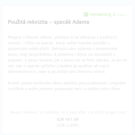
remaining 2
from 2
Použitá rekvizita – spacák Adama
Milujete-li filmové relikvie, počkejte si na některou z použitých
rekvizit – třeba na spacák, který našim hrdinům pomůže v
podzemním světě přežít. Rekvizitu vám zašleme v autentickém
stavu, tedy nevyčištěnou. A přibalíme i štítek od rekvizitářů s
popisem, o jakou rekvizitu jde a jakou roli ve filmu sehrála. Je jen na
vás, zda si spacák vyčistíte a budete jej využívat při svých
dobrodružstvích, nebo si jej uložíte jako filmovou relikvii.
Kromě tohoto kuriózního dárku obdržíte jako poděkování i originální
certifikát s vaším jménem podepsaný herci a dalšími tvůrci filmu.
Reward delivery: on address, in a year after the Hithit project end
EUR 161.09
(
CZK 3,900
)