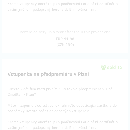
Kromě vstupenky obdržíte jako poděkování i originální certifikát s
vaším jménem podepsaný herci a dalšími tvůrci filmu.
Reward delivery: in a year after the Hithit project end
EUR 11.98
(
CZK 290
)
sold 12
Vstupenka na předpremiéru v Plzni
Chcete vidět film mezi prvními? Co takhle předpremiéra v kině
CineStar v Plzni?
Máte-li zájem o více vstupenek, uhraďte odpovídající částku a do
poznámky uveďte počet objednaných vstupenek.
Kromě vstupenky obdržíte jako poděkování i originální certifikát s
vaším jménem podepsaný herci a dalšími tvůrci filmu.