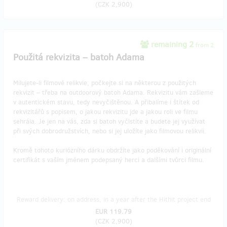
(
CZK 2,900
)
remaining 2
from 2
Použitá rekvizita – batoh Adama
Milujete-li filmové relikvie, počkejte si na některou z použitých
rekvizit – třeba na outdoorový batoh Adama. Rekvizitu vám zašleme
v autentickém stavu, tedy nevyčištěnou. A přibalíme i štítek od
rekvizitářů s popisem, o jakou rekvizitu jde a jakou roli ve filmu
sehrála. Je jen na vás, zda si batoh vyčistíte a budete jej využívat
při svých dobrodružstvích, nebo si jej uložíte jako filmovou relikvii.
Kromě tohoto kuriózního dárku obdržíte jako poděkování i originální
certifikát s vaším jménem podepsaný herci a dalšími tvůrci filmu.
Reward delivery: on address, in a year after the Hithit project end
EUR 119.79
(
CZK 2,900
)