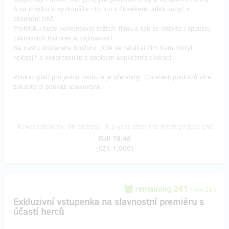
A na chvilku si vyzkoušíte i to, co s člověkem udělá pobyt v
absolutní tmě.
Prohlídku bude komentovat režisér filmu a tak se dozvíte i spoustu
zákulisních historek a zajímavostí.
Na cestu dostanete brožuru „Kde se natáčel film Kam motýli
nelétají“ s vyobrazením a popisem konkrétních lokací.
Poukaz platí pro jednu osobu a je přenosný. Chcete-li poukazů více,
zakupte si poukaz opakovaně.
Reward delivery: on address, in a year after the Hithit project end
EUR 78.48
(
CZK 1,900
)
remaining 241
from 250
Exkluzivní vstupenka na slavnostní premiéru s
účastí herců