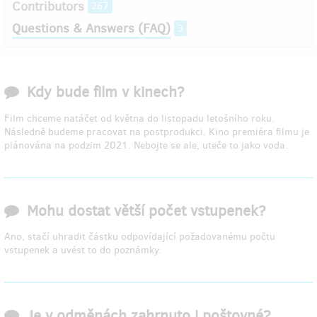
Contributors
267
Questions & Answers (FAQ)
3
Kdy bude film v kinech?
Film chceme natáčet od května do listopadu letošního roku.
Následně budeme pracovat na postprodukci. Kino premiéra filmu je
plánována na podzim 2021. Nebojte se ale, uteče to jako voda.
Mohu dostat větší počet vstupenek?
Ano, stačí uhradit částku odpovídající požadovanému počtu
vstupenek a uvést to do poznámky.
Je v odměnách zahrnuto i poštovné?