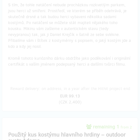
S tím, že tohle natáčení nebude procházkou rozkvetlým parkem,
jsou herci už smířeni. Prostředí, ve kterém se příběh odehrává, je
skutečně drsné a tak budou herci vybaveni několika sadami
kostýmů. Po natáčení se můžete stát majiteli nějakého toho
kousku. Mikinu vám zašleme v autentickém stavu (tedy
nevypranou) tak, jak ji Daniel Krejčík v šatně ze sebe svlékne.
Přibalíme vám i štítek z kostymérny s popisem, o jaký kostým jde a
kdo a kdy jej nosil.
Kromě tohoto kuriózního dárku obdržíte jako poděkování i originální
certifikát s vaším jménem podepsaný herci a dalšími tvůrci filmu.
Reward delivery: on address, in a year after the Hithit project end
EUR 99.13
(
CZK 2,400
)
remaining 1
from 2
Použitý kus kostýmu hlavního hrdiny – outdoor