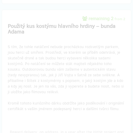
remaining 2
from 2
Použitý kus kostýmu hlavního hrdiny – bunda
Adama
S tím, že tohle natáčení nebude procházkou rozkvetlým parkem,
jsou herci už smířeni. Prostředí, ve kterém se příběh odehrává, je
skutečně drsné a tak budou herci vybaveni několika sadami
kostýmů. Po natáčení se můžete stát majiteli nějakého toho
kousku. Outdoorovou bundu vám zašleme v autentickém stavu
(tedy nevypranou) tak, jak ji Jiří Vojta v šatně ze sebe svlékne. A
přibalíme i štítek z kostymérny s popisem, o jaký kostým jde a kdo
a kdy jej nosil. Je jen na vás, zda ji vyperete a budete nosit, nebo si
ji uložíte jako filmovou relikvii.
Kromě tohoto kuriózního dárku obdržíte jako poděkování i originální
certifikát s vaším jménem podepsaný herci a dalšími tvůrci filmu.
Reward delivery: on address, in a year after the Hithit project end