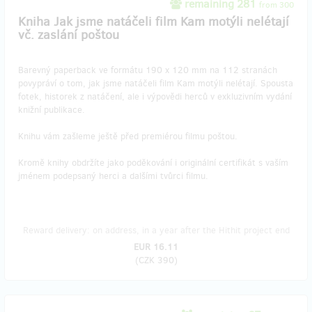
remaining 281
from 300
Kniha Jak jsme natáčeli film Kam motýli nelétají
vč. zaslání poštou
Barevný paperback ve formátu 190 x 120 mm na 112 stranách
povypráví o tom, jak jsme natáčeli film Kam motýli nelétají. Spousta
fotek, historek z natáčení, ale i výpovědi herců v exkluzivním vydání
knižní publikace.
Knihu vám zašleme ještě před premiérou filmu poštou.
Kromě knihy obdržíte jako poděkování i originální certifikát s vaším
jménem podepsaný herci a dalšími tvůrci filmu.
Reward delivery: on address, in a year after the Hithit project end
EUR 16.11
(
CZK 390
)