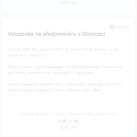
(
CZK 290
)
sold 6
Vstupenka na předpremiéru v Olomouci
Chcete vidět film mezi prvními? Co takhle předpremiéra v kině
CineStar v Olomouci?
Máte-li zájem o více vstupenek, uhraďte odpovídající částku a do
poznámky uveďte počet objednaných vstupenek.
Kromě vstupenky obdržíte jako poděkování i originální certifikát s
vaším jménem podepsaný herci a dalšími tvůrci filmu.
Reward delivery: in a year after the Hithit project end
EUR 11.98
(
CZK 290
)