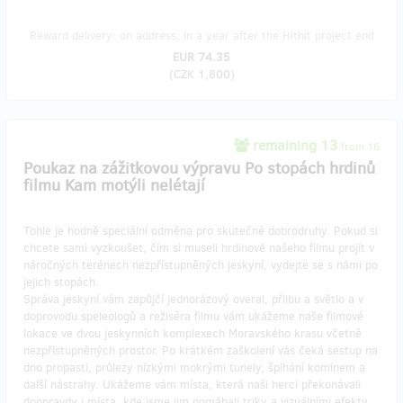
Reward delivery: on address, in a year after the Hithit project end
EUR 74.35
(
CZK 1,800
)
remaining 13
from 16
Poukaz na zážitkovou výpravu Po stopách hrdinů
filmu Kam motýli nelétají
Tohle je hodně speciální odměna pro skutečné dobrodruhy. Pokud si
chcete sami vyzkoušet, čím si museli hrdinové našeho filmu projít v
náročných terénech nezpřístupněných jeskyní, vydejte se s námi po
jejich stopách.
Správa jeskyní vám zapůjčí jednorázový overal, přilbu a světlo a v
doprovodu speleologů a režiséra filmu vám ukážeme naše filmové
lokace ve dvou jeskynních komplexech Moravského krasu včetně
nezpřístupněných prostor. Po krátkém zaškolení vás čeká sestup na
dno propasti, průlezy nízkými mokrými tunely, šplhání komínem a
další nástrahy. Ukážeme vám místa, která naši herci překonávali
doopravdy i místa, kde jsme jim pomáhali triky a vizuálními efekty.