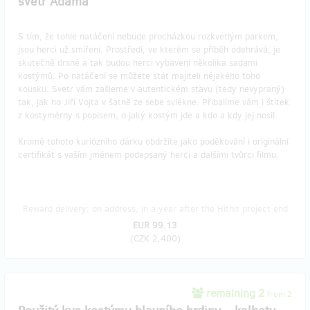
svetr Adama
S tím, že tohle natáčení nebude procházkou rozkvetlým parkem,
jsou herci už smířeni. Prostředí, ve kterém se příběh odehrává, je
skutečně drsné a tak budou herci vybaveni několika sadami
kostýmů. Po natáčení se můžete stát majiteli nějakého toho
kousku. Svetr vám zašleme v autentickém stavu (tedy nevypraný)
tak, jak ho Jiří Vojta v šatně ze sebe svlékne. Přibalíme vám i štítek
z kostymérny s popisem, o jaký kostým jde a kdo a kdy jej nosil.
Kromě tohoto kuriózního dárku obdržíte jako poděkování i originální
certifikát s vaším jménem podepsaný herci a dalšími tvůrci filmu.
Reward delivery: on address, in a year after the Hithit project end
EUR 99.13
(
CZK 2,400
)
remaining 2
from 2