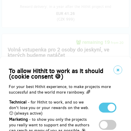
Reward delivery: in a year after the Hithit project end
EUR 41.26
(
CZK 999
)
remaining 19
from 20
Volná vstupenka pro 2 osoby do jeskyní, ve
kterých budeme natáčet
To allow Hithit to work as it should
Také rádi pátráte po místech, kde se odehrávala vaše oblíbená
(cookie consent 🍪)
filmová dobrodružství? S touto volnou vstupenkou pro 2 osoby si
můžete prohlédnout 4 zpřístupněné jeskyně (2 na střední Moravě a
For your best Hithit experience, to make projects more
2 v Moravském krasu), ve kterých budeme natáčet. Vstupenka
successful and the world more rainbowy. 🌈
bude platit pro 2 osoby po celý jeden rok, takže si výlety můžete
rozplánovat podle časových možností. Navíc je přenosná.
Technical
- for Hithit to work, and so we
Aby se vám místa lépe hledala, dostanete od nás brožuru „Kde se
don't lose you or your rewards on the web.
natáčel film Kam motýli nelétají“ s vyobrazením a popisem
🙂 (always active)
konkrétních lokací.
Marketing
- to show you only the projects
you really want to support and the authors
can reach as many of you as possible. 🎯