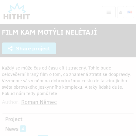
FILM KAM MOTÝLI NELÉTAJÍ
Share project
Každý se může čas od času cítit ztracený. Tohle bude
celovečerní hraný film o tom, co znamená ztratit se doopravdy.
Vezmeme vás v něm na dobrodružnou cestu do fascinujícího
světa obrovského jeskynního komplexu. A taky lidské duše.
Pokud nám tedy pomůžete.
Author:
Roman Němec
Project
News
4