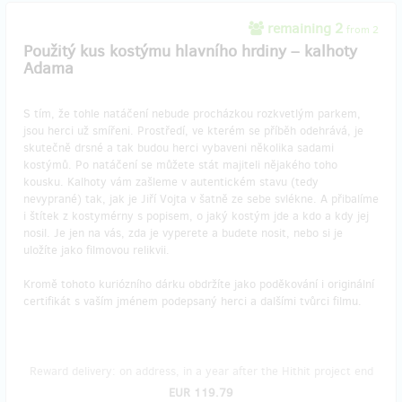
remaining 2
from 2
Použitý kus kostýmu hlavního hrdiny – kalhoty
Adama
S tím, že tohle natáčení nebude procházkou rozkvetlým parkem,
jsou herci už smířeni. Prostředí, ve kterém se příběh odehrává, je
skutečně drsné a tak budou herci vybaveni několika sadami
kostýmů. Po natáčení se můžete stát majiteli nějakého toho
kousku. Kalhoty vám zašleme v autentickém stavu (tedy
nevyprané) tak, jak je Jiří Vojta v šatně ze sebe svlékne. A přibalíme
i štítek z kostymérny s popisem, o jaký kostým jde a kdo a kdy jej
nosil. Je jen na vás, zda je vyperete a budete nosit, nebo si je
uložíte jako filmovou relikvii.
Kromě tohoto kuriózního dárku obdržíte jako poděkování i originální
certifikát s vaším jménem podepsaný herci a dalšími tvůrci filmu.
Reward delivery: on address, in a year after the Hithit project end
EUR 119.79