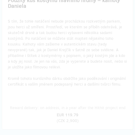
Použitý kus kostýmu hlavního hrdiny – kalhoty
Daniela
S tím, že tohle natáčení nebude procházkou rozkvetlým parkem,
jsou herci už smířeni. Prostředí, ve kterém se příběh odehrává, je
skutečně drsné a tak budou herci vybaveni několika sadami
kostýmů. Po natáčení se můžete stát majiteli nějakého toho
kousku. Kalhoty vám zašleme v autentickém stavu (tedy
nevyprané) tak, jak je Daniel Krejčík v šatně ze sebe svlékne. A
přibalíme i štítek z kostymérny s popisem, o jaký kostým jde a kdo
a kdy jej nosil. Je jen na vás, zda je vyperete a budete nosit, nebo si
je uložíte jako filmovou relikvii.
Kromě tohoto kuriózního dárku obdržíte jako poděkování i originální
certifikát s vaším jménem podepsaný herci a dalšími tvůrci filmu.
Reward delivery: on address, in a year after the Hithit project end
EUR 119.79
(
CZK 2,900
)