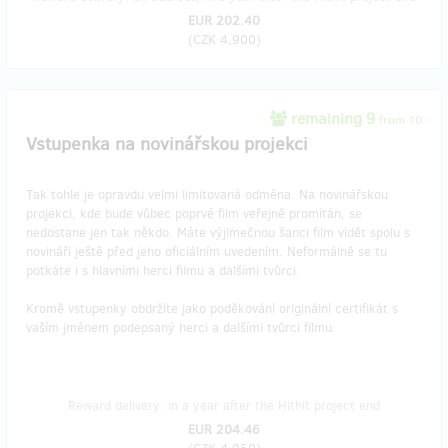
EUR 202.40
(
CZK 4,900
)
remaining 9
from 10
Vstupenka na novinářskou projekci
Tak tohle je opravdu velmi limitovaná odměna. Na novinářskou
projekci, kde bude vůbec poprvé film veřejně promítán, se
nedostane jen tak někdo. Máte výjimečnou šanci film vidět spolu s
novináři ještě před jeho oficiálním uvedením. Neformálně se tu
potkáte i s hlavními herci filmu a dalšími tvůrci.
Kromě vstupenky obdržíte jako poděkování originální certifikát s
vaším jménem podepsaný herci a dalšími tvůrci filmu.
Reward delivery: in a year after the Hithit project end
EUR 204.46