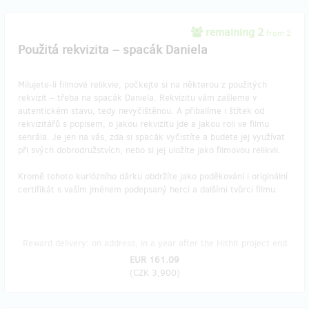
remaining 2
from 2
Použitá rekvizita – spacák Daniela
Milujete-li filmové relikvie, počkejte si na některou z použitých
rekvizit – třeba na spacák Daniela. Rekvizitu vám zašleme v
autentickém stavu, tedy nevyčištěnou. A přibalíme i štítek od
rekvizitářů s popisem, o jakou rekvizitu jde a jakou roli ve filmu
sehrála. Je jen na vás, zda si spacák vyčistíte a budete jej využívat
při svých dobrodružstvích, nebo si jej uložíte jako filmovou relikvii.
Kromě tohoto kuriózního dárku obdržíte jako poděkování i originální
certifikát s vaším jménem podepsaný herci a dalšími tvůrci filmu.
Reward delivery: on address, in a year after the Hithit project end
EUR 161.09
(
CZK 3,900
)