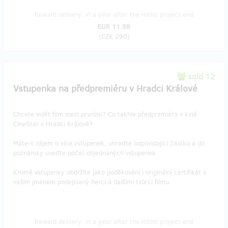
Reward delivery: in a year after the Hithit project end
EUR 11.98
(
CZK 290
)
sold 12
Vstupenka na předpremiéru v Hradci Králové
Chcete vidět film mezi prvními? Co takhle předpremiéra v kině
CineStar v Hradci Králové?
Máte-li zájem o více vstupenek, uhraďte odpovídající částku a do
poznámky uveďte počet objednaných vstupenek.
Kromě vstupenky obdržíte jako poděkování i originální certifikát s
vaším jménem podepsaný herci a dalšími tvůrci filmu.
Reward delivery: in a year after the Hithit project end