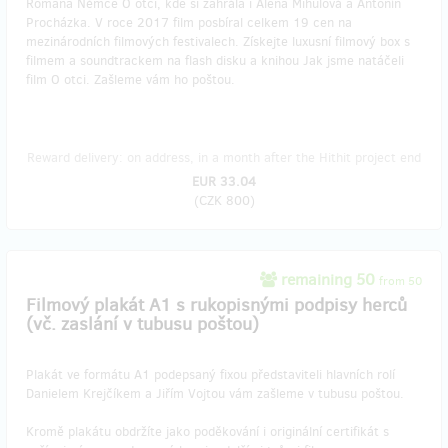
Romana Němce O otci, kde si zahrála i Alena Mihulová a Antonín
Procházka. V roce 2017 film posbíral celkem 19 cen na
mezinárodních filmových festivalech. Získejte luxusní filmový box s
filmem a soundtrackem na flash disku a knihou Jak jsme natáčeli
film O otci. Zašleme vám ho poštou.
Reward delivery: on address, in a month after the Hithit project end
EUR 33.04
(
CZK 800
)
remaining 50
from 50
Filmový plakát A1 s rukopisnými podpisy herců
(vč. zaslání v tubusu poštou)
Plakát ve formátu A1 podepsaný fixou představiteli hlavních rolí
Danielem Krejčíkem a Jiřím Vojtou vám zašleme v tubusu poštou.
Kromě plakátu obdržíte jako poděkování i originální certifikát s