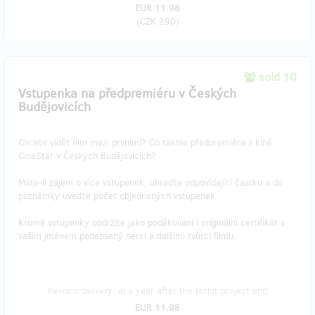
EUR 11.98
(
CZK 290
)
sold 10
Vstupenka na předpremiéru v Českých
Budějovicích
​Chcete vidět film mezi prvními? Co takhle předpremiéra v kině
CineStar v Českých Budějovicích?
Máte-li zájem o více vstupenek, uhraďte odpovídající částku a do
poznámky uveďte počet objednaných vstupenek.
Kromě vstupenky obdržíte jako poděkování i originální certifikát s
vaším jménem podepsaný herci a dalšími tvůrci filmu.
Reward delivery: in a year after the Hithit project end
EUR 11.98