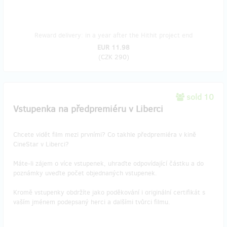
Reward delivery: in a year after the Hithit project end
EUR 11.98
(
CZK 290
)
sold 10
Vstupenka na předpremiéru v Liberci
Chcete vidět film mezi prvními? Co takhle předpremiéra v kině
CineStar v Liberci?
Máte-li zájem o více vstupenek, uhraďte odpovídající částku a do
poznámky uveďte počet objednaných vstupenek.
Kromě vstupenky obdržíte jako poděkování i originální certifikát s
vaším jménem podepsaný herci a dalšími tvůrci filmu.