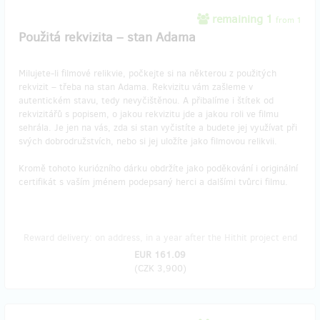
remaining 1
from 1
Použitá rekvizita – stan Adama
Milujete-li filmové relikvie, počkejte si na některou z použitých
rekvizit – třeba na stan Adama. Rekvizitu vám zašleme v
autentickém stavu, tedy nevyčištěnou. A přibalíme i štítek od
rekvizitářů s popisem, o jakou rekvizitu jde a jakou roli ve filmu
sehrála. Je jen na vás, zda si stan vyčistíte a budete jej využívat při
svých dobrodružstvích, nebo si jej uložíte jako filmovou relikvii.
Kromě tohoto kuriózního dárku obdržíte jako poděkování i originální
certifikát s vaším jménem podepsaný herci a dalšími tvůrci filmu.
Reward delivery: on address, in a year after the Hithit project end
EUR 161.09
(
CZK 3,900
)