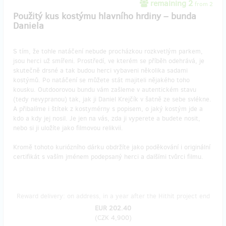
remaining 2
from 2
Použitý kus kostýmu hlavního hrdiny – bunda
Daniela
S tím, že tohle natáčení nebude procházkou rozkvetlým parkem,
jsou herci už smířeni. Prostředí, ve kterém se příběh odehrává, je
skutečně drsné a tak budou herci vybaveni několika sadami
kostýmů. Po natáčení se můžete stát majiteli nějakého toho
kousku. Outdoorovou bundu vám zašleme v autentickém stavu
(tedy nevypranou) tak, jak ji Daniel Krejčík v šatně ze sebe svlékne.
A přibalíme i štítek z kostymérny s popisem, o jaký kostým jde a
kdo a kdy jej nosil. Je jen na vás, zda ji vyperete a budete nosit,
nebo si ji uložíte jako filmovou relikvii.
Kromě tohoto kuriózního dárku obdržíte jako poděkování i originální
certifikát s vaším jménem podepsaný herci a dalšími tvůrci filmu.
Reward delivery: on address, in a year after the Hithit project end
EUR 202.40
(
CZK 4,900
)