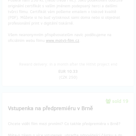
Pošlete nám 250 Kč (nebo třeba i víc). Jako poděkování obdržíte
originální certifikát s vaším jménem podepsaný herci a dalšími
tvůrci filmu. Certifikát vám pošleme emailem v tiskové kvalitě
(PDF). Můžete si ho buď vytisknout sami doma nebo si objednat
profesionální print v digitální tiskárně.
Všem neanonymním přispěvovatelům navíc poděkujeme na
oficiálním webu filmu
www.motyli-film.cz
.
Reward delivery: in a month after the Hithit project end
EUR 10.33
(
CZK 250
)
sold 19
Vstupenka na předpremiéru v Brně
Chcete vidět film mezi prvními? Co takhle předpremiéra v Brně?
Máte-li zájem o více vstupenek, uhraďte odpovídající částku a do