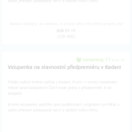
vaším jménem podepsaný herci a dalšími tvůrci filmu.
Reward delivery: on address, in a year after the Hithit project end
EUR 37.17
(
CZK 900
)
remaining 17
from 30
Vstupenka na slavnostní předpremiéru v Kadani
Příběh našich hrdinů začíná v Kadani. Proto i v tomto malebném
městě severozápadních Čech bude jedna z předpremiér. A ne
ledajaká.
Kromě vstupenky obdržíte jako poděkování i originální certifikát s
vaším jménem podepsaný herci a dalšími tvůrci filmu.