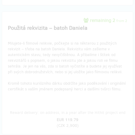
remaining 2
from 2
Použitá rekvizita – batoh Daniela
Milujete-li filmové relikvie, počkejte si na některou z použitých
rekvizit – třeba na batoh Daniela. Rekvizitu vám zašleme v
autentickém stavu, tedy nevyčištěnou. A přibalíme i štítek od
rekvizitářů s popisem, o jakou rekvizitu jde a jakou roli ve filmu
sehrála. Je jen na vás, zda si batoh vyčistíte a budete jej využívat
při svých dobrodružstvích, nebo si jej uložíte jako filmovou relikvii.
Kromě tohoto kuriózního dárku obdržíte jako poděkování i originální
certifikát s vaším jménem podepsaný herci a dalšími tvůrci filmu.
Reward delivery: on address, in a year after the Hithit project end
EUR 119.79
(
CZK 2,900
)