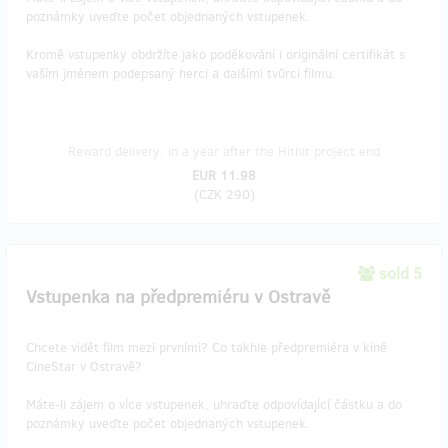
poznámky uveďte počet objednaných vstupenek.
Kromě vstupenky obdržíte jako poděkování i originální certifikát s
vaším jménem podepsaný herci a dalšími tvůrci filmu.
Reward delivery: in a year after the Hithit project end
EUR 11.98
(
CZK 290
)
sold 5
Vstupenka na předpremiéru v Ostravě
Chcete vidět film mezi prvními? Co takhle předpremiéra v kině
CineStar v Ostravě?
Máte-li zájem o více vstupenek, uhraďte odpovídající částku a do
poznámky uveďte počet objednaných vstupenek.