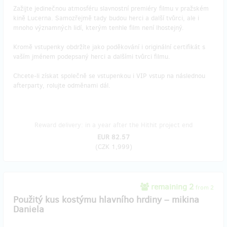
Zažijte jedinečnou atmosféru slavnostní premiéry filmu v pražském
kině Lucerna. Samozřejmě tady budou herci a další tvůrci, ale i
mnoho významných lidí, kterým tenhle film není lhostejný.
Kromě vstupenky obdržíte jako poděkování i originální certifikát s
vaším jménem podepsaný herci a dalšími tvůrci filmu.
Chcete-li získat společně se vstupenkou i VIP vstup na následnou
afterparty, rolujte odměnami dál.
Reward delivery: in a year after the Hithit project end
EUR 82.57
(
CZK 1,999
)
remaining 2
from 2
Použitý kus kostýmu hlavního hrdiny – mikina
Daniela