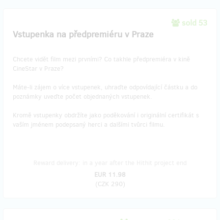
sold 53
Vstupenka na předpremiéru v Praze
Chcete vidět film mezi prvními? Co takhle předpremiéra v kině
CineStar v Praze?
Máte-li zájem o více vstupenek, uhraďte odpovídající částku a do
poznámky uveďte počet objednaných vstupenek.
Kromě vstupenky obdržíte jako poděkování i originální certifikát s
vaším jménem podepsaný herci a dalšími tvůrci filmu.
Reward delivery: in a year after the Hithit project end
EUR 11.98
(
CZK 290
)