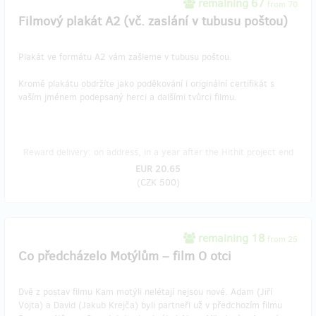
remaining 67
from 70
Filmový plakát A2 (vč. zaslání v tubusu poštou)
Plakát ve formátu A2 vám zašleme v tubusu poštou.
Kromě plakátu obdržíte jako poděkování i originální certifikát s
vaším jménem podepsaný herci a dalšími tvůrci filmu.
Reward delivery: on address, in a year after the Hithit project end
EUR 20.65
(
CZK 500
)
remaining 18
from 25
Co předcházelo Motýlům – film O otci
Dvě z postav filmu Kam motýli nelétají nejsou nové. Adam (Jiří
Vojta) a David (Jakub Krejča) byli partneři už v předchozím filmu