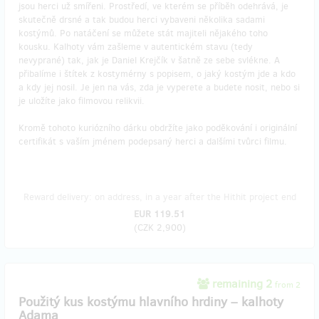
jsou herci už smířeni. Prostředí, ve kterém se příběh odehrává, je
skutečně drsné a tak budou herci vybaveni několika sadami
kostýmů. Po natáčení se můžete stát majiteli nějakého toho
kousku. Kalhoty vám zašleme v autentickém stavu (tedy
nevyprané) tak, jak je Daniel Krejčík v šatně ze sebe svlékne. A
přibalíme i štítek z kostymérny s popisem, o jaký kostým jde a kdo
a kdy jej nosil. Je jen na vás, zda je vyperete a budete nosit, nebo si
je uložíte jako filmovou relikvii.
Kromě tohoto kuriózního dárku obdržíte jako poděkování i originální
certifikát s vaším jménem podepsaný herci a dalšími tvůrci filmu.
Reward delivery: on address, in a year after the Hithit project end
EUR 119.51
(
CZK 2,900
)
remaining 2
from 2
Použitý kus kostýmu hlavního hrdiny – kalhoty
Adama