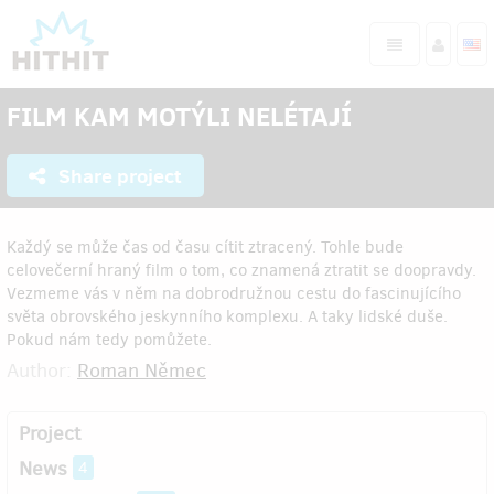
FILM KAM MOTÝLI NELÉTAJÍ
Share project
Každý se může čas od času cítit ztracený. Tohle bude
celovečerní hraný film o tom, co znamená ztratit se doopravdy.
Vezmeme vás v něm na dobrodružnou cestu do fascinujícího
světa obrovského jeskynního komplexu. A taky lidské duše.
Pokud nám tedy pomůžete.
Author:
Roman Němec
Project
News
4