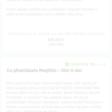
Kromě plakátu obdržíte jako poděkování i originální certifikát s
vaším jménem podepsaný herci a dalšími tvůrci filmu.
Reward delivery: on address, in a year after the Hithit project end
EUR 20.61
(
CZK 500
)
remaining 18
from 25
Co předcházelo Motýlům – film O otci
Dvě z postav filmu Kam motýli nelétají nejsou nové. Adam (Jiří
Vojta) a David (Jakub Krejča) byli partneři už v předchozím filmu
Romana Němce O otci, kde si zahrála i Alena Mihulová a Antonín
Procházka. V roce 2017 film posbíral celkem 19 cen na
mezinárodních filmových festivalech. Získejte luxusní filmový box s
filmem a soundtrackem na flash disku a knihou Jak jsme natáčeli
film O otci. Zašleme vám ho poštou.