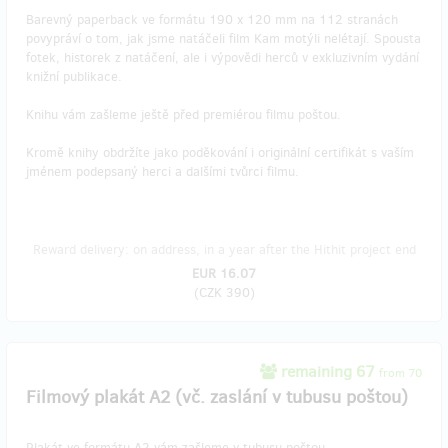
Barevný paperback ve formátu 190 x 120 mm na 112 stranách
povypráví o tom, jak jsme natáčeli film Kam motýli nelétají. Spousta
fotek, historek z natáčení, ale i výpovědi herců v exkluzivním vydání
knižní publikace.
Knihu vám zašleme ještě před premiérou filmu poštou.
Kromě knihy obdržíte jako poděkování i originální certifikát s vaším
jménem podepsaný herci a dalšími tvůrci filmu.
Reward delivery: on address, in a year after the Hithit project end
EUR 16.07
(
CZK 390
)
remaining 67
from 70
Filmový plakát A2 (vč. zaslání v tubusu poštou)
Plakát ve formátu A2 vám zašleme v tubusu poštou.