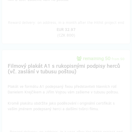
Reward delivery: on address, in a month after the Hithit project end
EUR 32.97
(
CZK 800
)
remaining 50
from 50
Filmový plakát A1 s rukopisnými podpisy herců
(vč. zaslání v tubusu poštou)
Plakát ve formátu A1 podepsaný fixou představiteli hlavních rolí
Danielem Krejčíkem a Jiřím Vojtou vám zašleme v tubusu poštou.
Kromě plakátu obdržíte jako poděkování i originální certifikát s
vaším jménem podepsaný herci a dalšími tvůrci filmu.
Reward delivery: on address, in a year after the Hithit project end