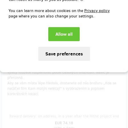
You can learn more about cookies on the
Privacy policy
page where you can also change your settings.
remaining 20
from 20
Rodinná volná vstupenka do jeskyní, ve kterých
budeme natáčet
Také rádi pátráte po místech, kde se odehrávala vaše oblíbená
filmová dobrodružství? S touto rodinnou volnou vstupenkou (pro 2
dospělé a 2 děti do 15 let) si můžete prohlédnout 4 zpřístupněné
jeskyně (2 na střední Moravě a 2 v Moravském krasu), ve kterých
budeme natáčet. Vstupenka bude platit po celý jeden rok, takže si
výlety můžete rozplánovat podle časových možností. Navíc je
přenosná.
Aby se vám místa lépe hledala, dostanete od nás brožuru „Kde se
natáčel film Kam motýli nelétají“ s vyobrazením a popisem
konkrétních lokací.
Reward delivery: on address, in a year after the Hithit project end
EUR 74.18