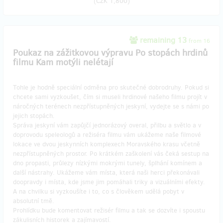
(
CZK 1,800
)
remaining 13
from 16
Poukaz na zážitkovou výpravu Po stopách hrdinů
filmu Kam motýli nelétají
Tohle je hodně speciální odměna pro skutečné dobrodruhy. Pokud si
chcete sami vyzkoušet, čím si museli hrdinové našeho filmu projít v
náročných terénech nezpřístupněných jeskyní, vydejte se s námi po
jejich stopách.
Správa jeskyní vám zapůjčí jednorázový overal, přilbu a světlo a v
doprovodu speleologů a režiséra filmu vám ukážeme naše filmové
lokace ve dvou jeskynních komplexech Moravského krasu včetně
nezpřístupněných prostor. Po krátkém zaškolení vás čeká sestup na
dno propasti, průlezy nízkými mokrými tunely, šplhání komínem a
další nástrahy. Ukážeme vám místa, která naši herci překonávali
doopravdy i místa, kde jsme jim pomáhali triky a vizuálními efekty.
A na chvilku si vyzkoušíte i to, co s člověkem udělá pobyt v
absolutní tmě.
Prohlídku bude komentovat režisér filmu a tak se dozvíte i spoustu
zákulisních historek a zajímavostí.