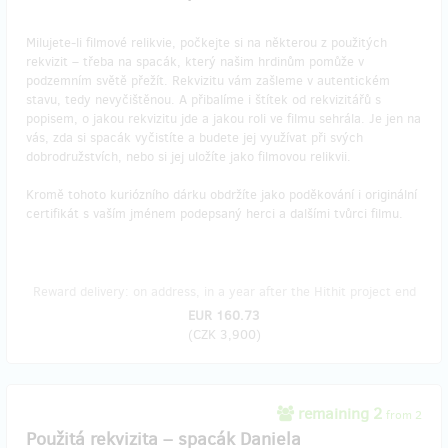
Milujete-li filmové relikvie, počkejte si na některou z použitých
rekvizit – třeba na spacák, který našim hrdinům pomůže v
podzemním světě přežít. Rekvizitu vám zašleme v autentickém
stavu, tedy nevyčištěnou. A přibalíme i štítek od rekvizitářů s
popisem, o jakou rekvizitu jde a jakou roli ve filmu sehrála. Je jen na
vás, zda si spacák vyčistíte a budete jej využívat při svých
dobrodružstvích, nebo si jej uložíte jako filmovou relikvii.
Kromě tohoto kuriózního dárku obdržíte jako poděkování i originální
certifikát s vaším jménem podepsaný herci a dalšími tvůrci filmu.
Reward delivery: on address, in a year after the Hithit project end
EUR 160.73
(
CZK 3,900
)
remaining 2
from 2
Použitá rekvizita – spacák Daniela