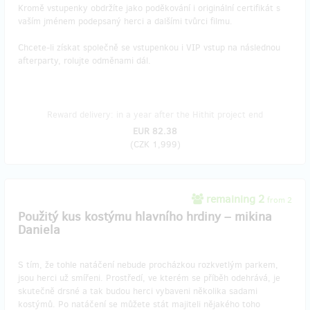
Kromě vstupenky obdržíte jako poděkování i originální certifikát s
vaším jménem podepsaný herci a dalšími tvůrci filmu.
Chcete-li získat společně se vstupenkou i VIP vstup na následnou
afterparty, rolujte odměnami dál.
Reward delivery: in a year after the Hithit project end
EUR 82.38
(
CZK 1,999
)
remaining 2
from 2
Použitý kus kostýmu hlavního hrdiny – mikina
Daniela
S tím, že tohle natáčení nebude procházkou rozkvetlým parkem,
jsou herci už smířeni. Prostředí, ve kterém se příběh odehrává, je
skutečně drsné a tak budou herci vybaveni několika sadami
kostýmů. Po natáčení se můžete stát majiteli nějakého toho