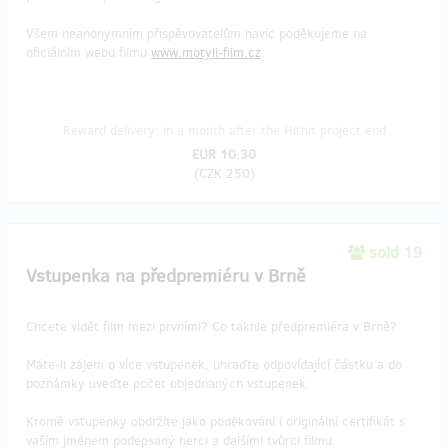
Všem neanonymním přispěvovatelům navíc poděkujeme na
oficiálním webu filmu
www.motyli-film.cz
.
Reward delivery: in a month after the Hithit project end
EUR 10.30
(
CZK 250
)
sold 19
Vstupenka na předpremiéru v Brně
Chcete vidět film mezi prvními? Co takhle předpremiéra v Brně?
Máte-li zájem o více vstupenek, uhraďte odpovídající částku a do
poznámky uveďte počet objednaných vstupenek.
Kromě vstupenky obdržíte jako poděkování i originální certifikát s
vaším jménem podepsaný herci a dalšími tvůrci filmu.