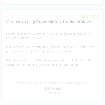
sold 12
Vstupenka na předpremiéru v Hradci Králové
Chcete vidět film mezi prvními? Co takhle předpremiéra v kině
CineStar v Hradci Králové?
Máte-li zájem o více vstupenek, uhraďte odpovídající částku a do
poznámky uveďte počet objednaných vstupenek.
Kromě vstupenky obdržíte jako poděkování i originální certifikát s
vaším jménem podepsaný herci a dalšími tvůrci filmu.
Reward delivery: in a year after the Hithit project end
EUR 11.95
(
CZK 290
)