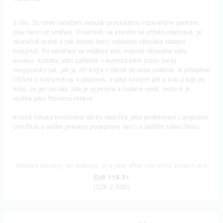
S tím, že tohle natáčení nebude procházkou rozkvetlým parkem,
jsou herci už smířeni. Prostředí, ve kterém se příběh odehrává, je
skutečně drsné a tak budou herci vybaveni několika sadami
kostýmů. Po natáčení se můžete stát majiteli nějakého toho
kousku. Kalhoty vám zašleme v autentickém stavu (tedy
nevyprané) tak, jak je Jiří Vojta v šatně ze sebe svlékne. A přibalíme
i štítek z kostymérny s popisem, o jaký kostým jde a kdo a kdy jej
nosil. Je jen na vás, zda je vyperete a budete nosit, nebo si je
uložíte jako filmovou relikvii.
Kromě tohoto kuriózního dárku obdržíte jako poděkování i originální
certifikát s vaším jménem podepsaný herci a dalšími tvůrci filmu.
Reward delivery: on address, in a year after the Hithit project end
EUR 119.51
(
CZK 2,900
)