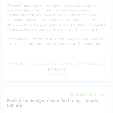
Milujete-li filmové relikvie, počkejte si na některou z použitých
rekvizit – třeba na stan Adama. Rekvizitu vám zašleme v
autentickém stavu, tedy nevyčištěnou. A přibalíme i štítek od
rekvizitářů s popisem, o jakou rekvizitu jde a jakou roli ve filmu
sehrála. Je jen na vás, zda si stan vyčistíte a budete jej využívat při
svých dobrodružstvích, nebo si jej uložíte jako filmovou relikvii.
Kromě tohoto kuriózního dárku obdržíte jako poděkování i originální
certifikát s vaším jménem podepsaný herci a dalšími tvůrci filmu.
Reward delivery: on address, in a year after the Hithit project end
EUR 160.73
(
CZK 3,900
)
remaining 2
from 2
Použitý kus kostýmu hlavního hrdiny – bunda
Daniela