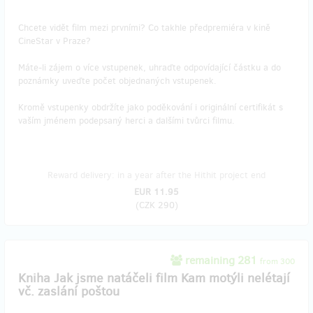
Chcete vidět film mezi prvními? Co takhle předpremiéra v kině
CineStar v Praze?
Máte-li zájem o více vstupenek, uhraďte odpovídající částku a do
poznámky uveďte počet objednaných vstupenek.
Kromě vstupenky obdržíte jako poděkování i originální certifikát s
vaším jménem podepsaný herci a dalšími tvůrci filmu.
Reward delivery: in a year after the Hithit project end
EUR 11.95
(
CZK 290
)
remaining 281
from 300
Kniha Jak jsme natáčeli film Kam motýli nelétají
vč. zaslání poštou