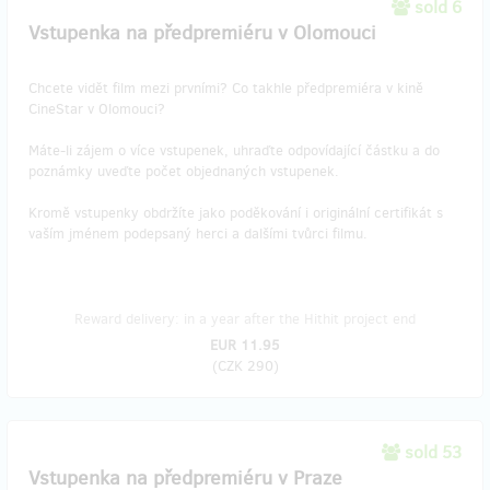
sold 6
Vstupenka na předpremiéru v Olomouci
Chcete vidět film mezi prvními? Co takhle předpremiéra v kině
CineStar v Olomouci?
Máte-li zájem o více vstupenek, uhraďte odpovídající částku a do
poznámky uveďte počet objednaných vstupenek.
Kromě vstupenky obdržíte jako poděkování i originální certifikát s
vaším jménem podepsaný herci a dalšími tvůrci filmu.
Reward delivery: in a year after the Hithit project end
EUR 11.95
(
CZK 290
)
sold 53
Vstupenka na předpremiéru v Praze