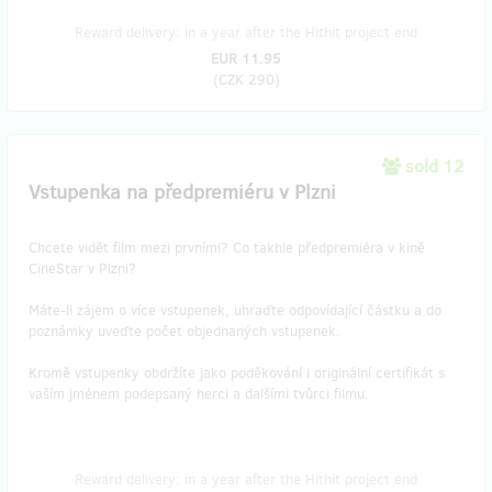
Reward delivery: in a year after the Hithit project end
EUR 11.95
(
CZK 290
)
sold 12
Vstupenka na předpremiéru v Plzni
Chcete vidět film mezi prvními? Co takhle předpremiéra v kině
CineStar v Plzni?
Máte-li zájem o více vstupenek, uhraďte odpovídající částku a do
poznámky uveďte počet objednaných vstupenek.
Kromě vstupenky obdržíte jako poděkování i originální certifikát s
vaším jménem podepsaný herci a dalšími tvůrci filmu.
Reward delivery: in a year after the Hithit project end