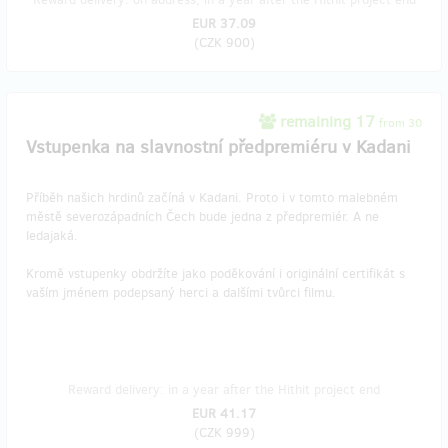
EUR 37.09
(
CZK 900
)
remaining 17
from 30
Vstupenka na slavnostní předpremiéru v Kadani
Příběh našich hrdinů začíná v Kadani. Proto i v tomto malebném
městě severozápadních Čech bude jedna z předpremiér. A ne
ledajaká.
Kromě vstupenky obdržíte jako poděkování i originální certifikát s
vaším jménem podepsaný herci a dalšími tvůrci filmu.
Reward delivery: in a year after the Hithit project end
EUR 41.17
(
CZK 999
)