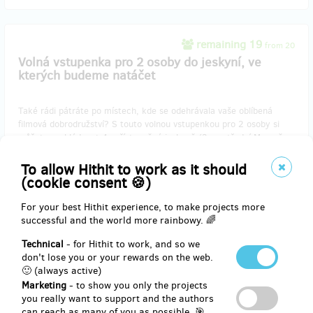
remaining 19
from 20
Volná vstupenka pro 2 osoby do jeskyní, ve
kterých budeme natáčet
Také rádi pátráte po místech, kde se odehrávala vaše oblíbená
filmová dobrodružství? S touto volnou vstupenkou pro 2 osoby si
můžete prohlédnout 4 zpřístupněné jeskyně (2 na střední Moravě a
2 v Moravském krasu), ve kterých budeme natáčet. Vstupenka
bude platit pro 2 osoby po celý jeden rok, takže si výlety můžete
To allow Hithit to work as it should
rozplánovat podle časových možností. Navíc je přenosná.
(cookie consent 🍪)
Aby se vám místa lépe hledala, dostanete od nás brožuru „Kde se
natáčel film Kam motýli nelétají“ s vyobrazením a popisem
For your best Hithit experience, to make projects more
konkrétních lokací.
successful and the world more rainbowy. 🌈
Technical
- for Hithit to work, and so we
don't lose you or your rewards on the web.
🙂 (always active)
Reward delivery: on address, in a year after the Hithit project end
Marketing
- to show you only the projects
EUR 49.45
you really want to support and the authors
(
CZK 1,200
)
can reach as many of you as possible. 🎯