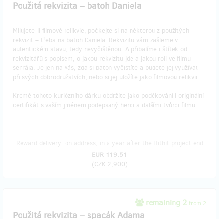
Použitá rekvizita – batoh Daniela
Milujete-li filmové relikvie, počkejte si na některou z použitých
rekvizit – třeba na batoh Daniela. Rekvizitu vám zašleme v
autentickém stavu, tedy nevyčištěnou. A přibalíme i štítek od
rekvizitářů s popisem, o jakou rekvizitu jde a jakou roli ve filmu
sehrála. Je jen na vás, zda si batoh vyčistíte a budete jej využívat
při svých dobrodružstvích, nebo si jej uložíte jako filmovou relikvii.
Kromě tohoto kuriózního dárku obdržíte jako poděkování i originální
certifikát s vaším jménem podepsaný herci a dalšími tvůrci filmu.
Reward delivery: on address, in a year after the Hithit project end
EUR 119.51
(
CZK 2,900
)
remaining 2
from 2
Použitá rekvizita – spacák Adama