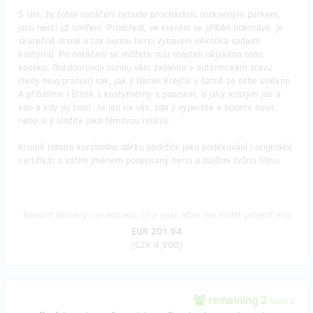
S tím, že tohle natáčení nebude procházkou rozkvetlým parkem,
jsou herci už smířeni. Prostředí, ve kterém se příběh odehrává, je
skutečně drsné a tak budou herci vybaveni několika sadami
kostýmů. Po natáčení se můžete stát majiteli nějakého toho
kousku. Outdoorovou bundu vám zašleme v autentickém stavu
(tedy nevypranou) tak, jak ji Daniel Krejčík v šatně ze sebe svlékne.
A přibalíme i štítek z kostymérny s popisem, o jaký kostým jde a
kdo a kdy jej nosil. Je jen na vás, zda ji vyperete a budete nosit,
nebo si ji uložíte jako filmovou relikvii.
Kromě tohoto kuriózního dárku obdržíte jako poděkování i originální
certifikát s vaším jménem podepsaný herci a dalšími tvůrci filmu.
Reward delivery: on address, in a year after the Hithit project end
EUR 201.94
(
CZK 4,900
)
remaining 2
from 2