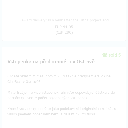
Reward delivery: in a year after the Hithit project end
EUR 11.95
(
CZK 290
)
sold 5
Vstupenka na předpremiéru v Ostravě
Chcete vidět film mezi prvními? Co takhle předpremiéra v kině
CineStar v Ostravě?
Máte-li zájem o více vstupenek, uhraďte odpovídající částku a do
poznámky uveďte počet objednaných vstupenek.
Kromě vstupenky obdržíte jako poděkování i originální certifikát s
vaším jménem podepsaný herci a dalšími tvůrci filmu.