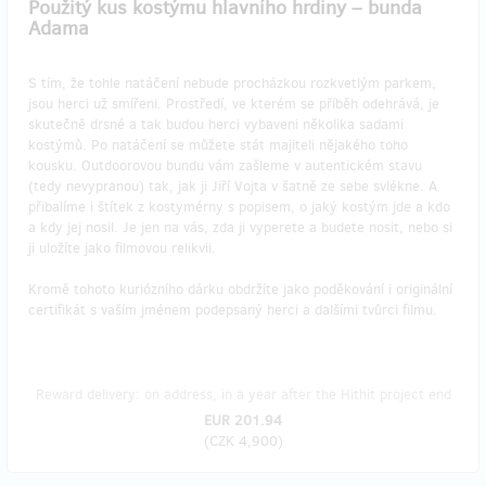
Použitý kus kostýmu hlavního hrdiny – bunda
Adama
S tím, že tohle natáčení nebude procházkou rozkvetlým parkem,
jsou herci už smířeni. Prostředí, ve kterém se příběh odehrává, je
skutečně drsné a tak budou herci vybaveni několika sadami
kostýmů. Po natáčení se můžete stát majiteli nějakého toho
kousku. Outdoorovou bundu vám zašleme v autentickém stavu
(tedy nevypranou) tak, jak ji Jiří Vojta v šatně ze sebe svlékne. A
přibalíme i štítek z kostymérny s popisem, o jaký kostým jde a kdo
a kdy jej nosil. Je jen na vás, zda ji vyperete a budete nosit, nebo si
ji uložíte jako filmovou relikvii.
Kromě tohoto kuriózního dárku obdržíte jako poděkování i originální
certifikát s vaším jménem podepsaný herci a dalšími tvůrci filmu.
Reward delivery: on address, in a year after the Hithit project end
EUR 201.94
(
CZK 4,900
)