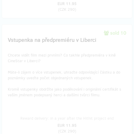
EUR 11.95
(
CZK 290
)
sold 10
Vstupenka na předpremiéru v Liberci
Chcete vidět film mezi prvními? Co takhle předpremiéra v kině
CineStar v Liberci?
Máte-li zájem o více vstupenek, uhraďte odpovídající částku a do
poznámky uveďte počet objednaných vstupenek.
Kromě vstupenky obdržíte jako poděkování i originální certifikát s
vaším jménem podepsaný herci a dalšími tvůrci filmu.
Reward delivery: in a year after the Hithit project end
EUR 11.95
(
CZK 290
)