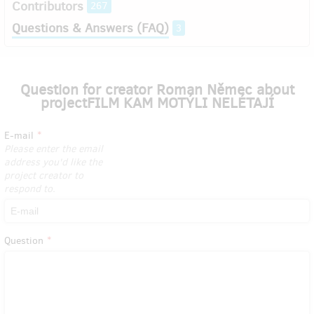
Contributors
267
Questions & Answers (FAQ)
3
Question for creator Roman Němec about
projectFILM KAM MOTÝLI NELÉTAJÍ
E-mail
Please enter the email
address you'd like the
project creator to
respond to.
Question