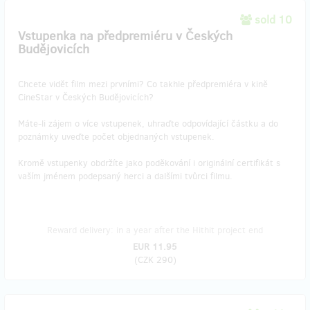
sold 10
Vstupenka na předpremiéru v Českých
Budějovicích
​Chcete vidět film mezi prvními? Co takhle předpremiéra v kině
CineStar v Českých Budějovicích?
Máte-li zájem o více vstupenek, uhraďte odpovídající částku a do
poznámky uveďte počet objednaných vstupenek.
Kromě vstupenky obdržíte jako poděkování i originální certifikát s
vaším jménem podepsaný herci a dalšími tvůrci filmu.
Reward delivery: in a year after the Hithit project end
EUR 11.95
(
CZK 290
)