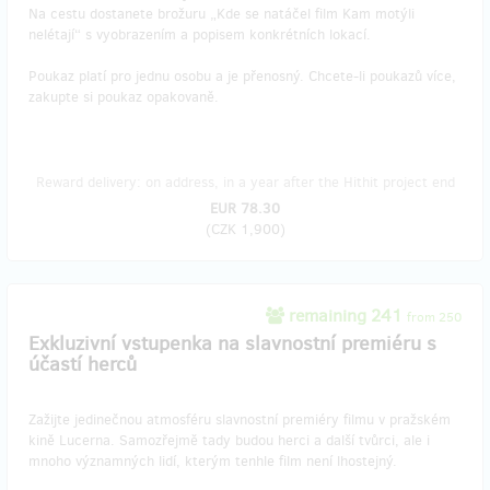
Na cestu dostanete brožuru „Kde se natáčel film Kam motýli
nelétají“ s vyobrazením a popisem konkrétních lokací.
Poukaz platí pro jednu osobu a je přenosný. Chcete-li poukazů více,
zakupte si poukaz opakovaně.
Reward delivery: on address, in a year after the Hithit project end
EUR 78.30
(
CZK 1,900
)
remaining 241
from 250
Exkluzivní vstupenka na slavnostní premiéru s
účastí herců
Zažijte jedinečnou atmosféru slavnostní premiéry filmu v pražském
kině Lucerna. Samozřejmě tady budou herci a další tvůrci, ale i
mnoho významných lidí, kterým tenhle film není lhostejný.