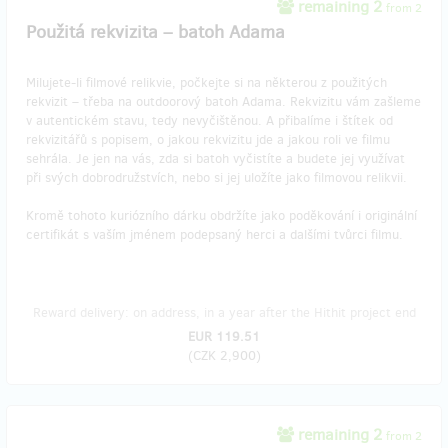
remaining 2
from 2
Použitá rekvizita – batoh Adama
Milujete-li filmové relikvie, počkejte si na některou z použitých
rekvizit – třeba na outdoorový batoh Adama. Rekvizitu vám zašleme
v autentickém stavu, tedy nevyčištěnou. A přibalíme i štítek od
rekvizitářů s popisem, o jakou rekvizitu jde a jakou roli ve filmu
sehrála. Je jen na vás, zda si batoh vyčistíte a budete jej využívat
při svých dobrodružstvích, nebo si jej uložíte jako filmovou relikvii.
Kromě tohoto kuriózního dárku obdržíte jako poděkování i originální
certifikát s vaším jménem podepsaný herci a dalšími tvůrci filmu.
Reward delivery: on address, in a year after the Hithit project end
EUR 119.51
(
CZK 2,900
)
remaining 2
from 2