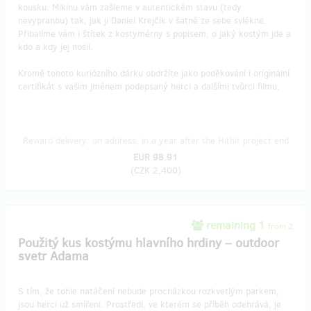
kousku. Mikinu vám zašleme v autentickém stavu (tedy
nevypranou) tak, jak ji Daniel Krejčík v šatně ze sebe svlékne.
Přibalíme vám i štítek z kostymérny s popisem, o jaký kostým jde a
kdo a kdy jej nosil.
Kromě tohoto kuriózního dárku obdržíte jako poděkování i originální
certifikát s vaším jménem podepsaný herci a dalšími tvůrci filmu.
Reward delivery: on address, in a year after the Hithit project end
EUR 98.91
(
CZK 2,400
)
remaining 1
from 2
Použitý kus kostýmu hlavního hrdiny – outdoor
svetr Adama
S tím, že tohle natáčení nebude procházkou rozkvetlým parkem,
jsou herci už smířeni. Prostředí, ve kterém se příběh odehrává, je