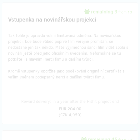
remaining 9
from 10
Vstupenka na novinářskou projekci
Tak tohle je opravdu velmi limitovaná odměna. Na novinářskou
projekci, kde bude vůbec poprvé film veřejně promítán, se
nedostane jen tak někdo. Máte výjimečnou šanci film vidět spolu s
novináři ještě před jeho oficiálním uvedením. Neformálně se tu
potkáte i s hlavními herci filmu a dalšími tvůrci.
Kromě vstupenky obdržíte jako poděkování originální certifikát s
vaším jménem podepsaný herci a dalšími tvůrci filmu.
Reward delivery: in a year after the Hithit project end
EUR 204.00
(
CZK 4,950
)
remaining 45