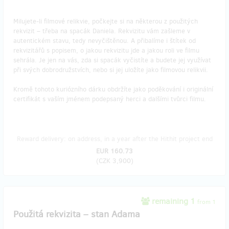
Milujete-li filmové relikvie, počkejte si na některou z použitých
rekvizit – třeba na spacák Daniela. Rekvizitu vám zašleme v
autentickém stavu, tedy nevyčištěnou. A přibalíme i štítek od
rekvizitářů s popisem, o jakou rekvizitu jde a jakou roli ve filmu
sehrála. Je jen na vás, zda si spacák vyčistíte a budete jej využívat
při svých dobrodružstvích, nebo si jej uložíte jako filmovou relikvii.
Kromě tohoto kuriózního dárku obdržíte jako poděkování i originální
certifikát s vaším jménem podepsaný herci a dalšími tvůrci filmu.
Reward delivery: on address, in a year after the Hithit project end
EUR 160.73
(
CZK 3,900
)
remaining 1
from 1
Použitá rekvizita – stan Adama