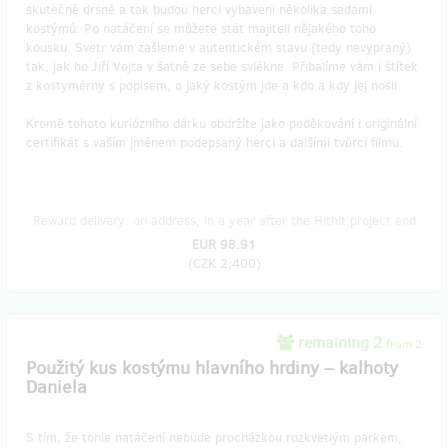
skutečně drsné a tak budou herci vybaveni několika sadami
kostýmů. Po natáčení se můžete stát majiteli nějakého toho
kousku. Svetr vám zašleme v autentickém stavu (tedy nevypraný)
tak, jak ho Jiří Vojta v šatně ze sebe svlékne. Přibalíme vám i štítek
z kostymérny s popisem, o jaký kostým jde a kdo a kdy jej nosil.
Kromě tohoto kuriózního dárku obdržíte jako poděkování i originální
certifikát s vaším jménem podepsaný herci a dalšími tvůrci filmu.
Reward delivery: on address, in a year after the Hithit project end
EUR 98.91
(
CZK 2,400
)
remaining 2
from 2
Použitý kus kostýmu hlavního hrdiny – kalhoty
Daniela
S tím, že tohle natáčení nebude procházkou rozkvetlým parkem,