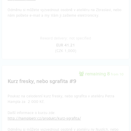
Odměnu si můžete vyzvednout osobně v ateliéru na Zbraslavi, nebo
nám pošlete e-mail a my Vám ji zašleme elektronicky.
Reward delivery: not specified
EUR 41.21
(
CZK 1,000
)
remaining 8
from 10
Kurz fresky, nebo sgrafita #9
Poukaz na celodenní kurz fresky, nebo sgrafita v ateliéru Petra
Hampla za 2 000 Kč.
Další informace o kurzu zde:
http://hamplpetr.cz/produkt/kurz-sgrafita/
Odměnu si můžete vyzvednout osobně v ateliéru nv Nuslích, nebo