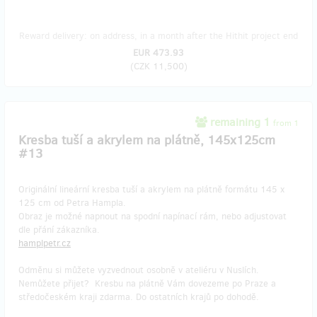
Reward delivery: on address, in a month after the Hithit project end
EUR 473.93
(
CZK 11,500
)
remaining 1
from 1
Kresba tuší a akrylem na plátně, 145x125cm
#13
Originální lineární kresba tuší a akrylem na plátně formátu 145 x
125 cm od Petra Hampla.
Obraz je možné napnout na spodní napínací rám, nebo adjustovat
dle přání zákazníka.
hamplpetr.cz
Odměnu si můžete vyzvednout osobně v ateliéru v Nuslích.
Nemůžete přijet? Kresbu na plátně Vám dovezeme po Praze a
středočeském kraji zdarma. Do ostatních krajů po dohodě.