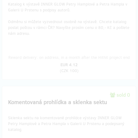
Katalog k výstavě INNER GLOW Petry Hamplové a Petra Hampla v
Galerii U Prstenu s podpisy autorů.
Odměnu si můžete vyzvednout osobně na výstavě. Chcete katalog
poslat poštou v rámci ČR? Navyšte prosím cenu o 80,- Kč a pošlete
nám adresu.
Reward delivery: on address, in a month after the Hithit project end
EUR 4.12
(
CZK 100
)
sold 0
Komentovaná prohlídka a sklenka sektu
Sklenka sektu na komentované prohlídce výstavy INNER GLOW
Petry Hamplové a Petra Hampla v Galerii U Prstenu a podepsaný
katalog.