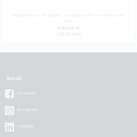
Reward delivery: on address, in a quarter after the Hithit project
end
EUR 618.17
(
CZK 15,000
)
Social
Facebook
Instagram
LinkedIn