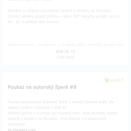
Odměnu si můžete vyzvednout osobně v ateliéru na Zbraslavi.
Chcete odměnu poslat poštou v rámci ČR? Navyšte prosím cenu o
80,- Kč a pošlete nám adresu.
Reward delivery: on address, in a month after the Hithit project end
EUR 39.15
(
CZK 950
)
sold 7
Poukaz na autorský šperk #8
Poukaz na autorský skleněný šperk z ateliéru Skryté světy dle
vašeho výběru v hodnotě 1 000 Kč.
Můžete vybírat v e-shopu skrytesvety.com, nebo se raději stavte
osobně v ateliéru na Zbraslavi. Plno šperků v e-shopu totiž
nenajdete!
skrytesvety.com