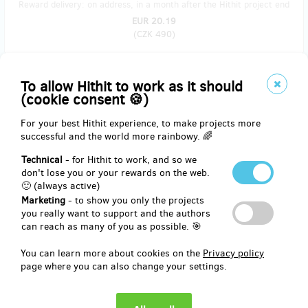
Reward delivery: on address, in a month after the Hithit project end
EUR 20.19
(
CZK 490
)
To allow Hithit to work as it should
sold 0
(cookie consent 🍪)
Bílé náušnice s tečkami, sklo, stříbro #2
For your best Hithit experience, to make projects more
successful and the world more rainbowy. 🌈
Autorský skleněný šperk z ateliéru Skryté světy. Bílé náušnice s
černými tečkami a reliéfním metalickým efektem, sklo, stříbro Ag
Technical
- for Hithit to work, and so we
925.
don't lose you or your rewards on the web.
🙂 (always active)
Odměnu si můžete vyzvednout osobně v ateliéru na Zbraslavi.
Marketing
- to show you only the projects
Chcete odměnu poslat poštou v rámci ČR? Navyšte prosím cenu o
you really want to support and the authors
80,- Kč a pošlete nám adresu.
can reach as many of you as possible. 🎯
You can learn more about cookies on the
Privacy policy
page where you can also change your settings.
Reward delivery: on address, in a month after the Hithit project end
EUR 20.19
(
CZK 490
)