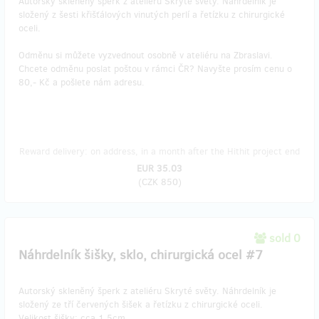
Autorský skleněný šperk z ateliéru Skryté světy. Náhrdelník je
složený z šesti křišťálových vinutých perlí a řetízku z chirurgické
oceli.
Odměnu si můžete vyzvednout osobně v ateliéru na Zbraslavi.
Chcete odměnu poslat poštou v rámci ČR? Navyšte prosím cenu o
80,- Kč a pošlete nám adresu.
Reward delivery: on address, in a month after the Hithit project end
EUR 35.03
(
CZK 850
)
sold 0
Náhrdelník šišky, sklo, chirurgická ocel #7
Autorský skleněný šperk z ateliéru Skryté světy. Náhrdelník je
složený ze tří červených šišek a řetízku z chirurgické oceli.
Velikost šišky: cca 1,5cm.