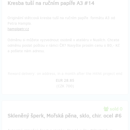
Kresba tuší na ručním papíře A3 #14
Originální stětcová kresba tuší na ručním papíře formátu A3 od
Petra Hampla.
hamplpetr.cz
Odměnu si můžete vyzvednout osobně v ateliéru v Nuslích. Chcete
odměnu poslat poštou v rámci ČR? Navyšte prosím cenu o 80,- Kč
a pošlete nám adresu.
Reward delivery: on address, in a month after the Hithit project end
EUR 28.85
(
CZK 700
)
sold 0
Skleněný šperk, Mořská pěna, sklo, chir. ocel #6