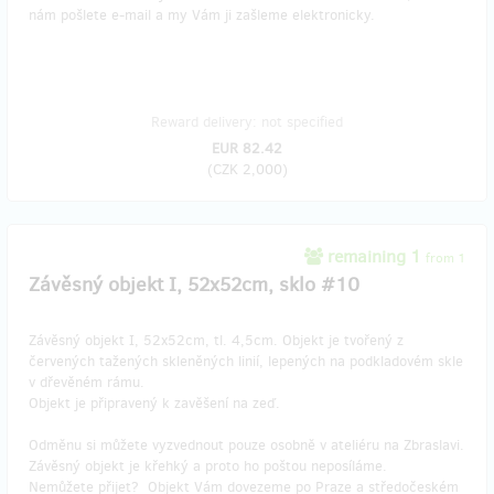
nám pošlete e-mail a my Vám ji zašleme elektronicky.
Reward delivery: not specified
EUR 82.42
(
CZK 2,000
)
remaining 1
from 1
Závěsný objekt I, 52x52cm, sklo #10
Závěsný objekt I, 52x52cm, tl. 4,5cm. Objekt je tvořený z
červených tažených skleněných linií, lepených na podkladovém skle
v dřevěném rámu.
Objekt je připravený k zavěšení na zeď.
Odměnu si můžete vyzvednout pouze osobně v ateliéru na Zbraslavi.
Závěsný objekt je křehký a proto ho poštou neposíláme.
Nemůžete přijet? Objekt Vám dovezeme po Praze a středočeském