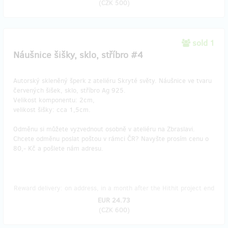
(
CZK 500
)
sold 1
Náušnice šišky, sklo, stříbro #4
Autorský skleněný šperk z ateliéru Skryté světy. Náušnice ve tvaru
červených šišek, sklo, stříbro Ag 925.
Velikost komponentu: 2cm,
velikost šišky: cca 1,5cm.
Odměnu si můžete vyzvednout osobně v ateliéru na Zbraslavi.
Chcete odměnu poslat poštou v rámci ČR? Navyšte prosím cenu o
80,- Kč a pošlete nám adresu.
Reward delivery: on address, in a month after the Hithit project end
EUR 24.73
(
CZK 600
)