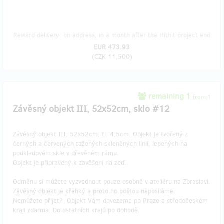
Reward delivery: on address, in a month after the Hithit project end
EUR 473.93
(
CZK 11,500
)
remaining 1
from 1
Závěsný objekt III, 52x52cm, sklo #12
Závěsný objekt III, 52x52cm, tl. 4,5cm. Objekt je tvořený z
černých a červených tažených skleněných linií, lepených na
podkladovém skle v dřevěném rámu.
Objekt je připravený k zavěšení na zeď.
Odměnu si můžete vyzvednout pouze osobně v ateliéru na Zbraslavi.
Závěsný objekt je křehký a proto ho poštou neposíláme.
Nemůžete přijet? Objekt Vám dovezeme po Praze a středočeském
kraji zdarma. Do ostatních krajů po dohodě.