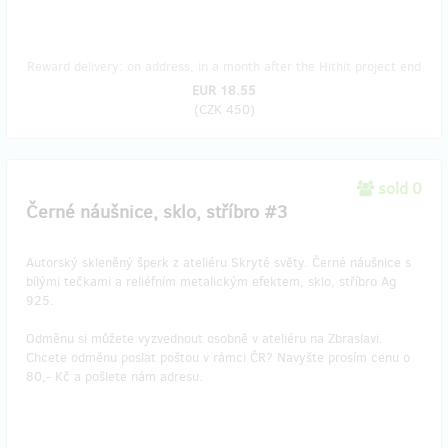
Reward delivery: on address, in a month after the Hithit project end
EUR 18.55
(
CZK 450
)
sold 0
Černé náušnice, sklo, stříbro #3
Autorský skleněný šperk z ateliéru Skryté světy. Černé náušnice s
bílými tečkami a reliéfním metalickým efektem, sklo, stříbro Ag
925.
Odměnu si můžete vyzvednout osobně v ateliéru na Zbraslavi.
Chcete odměnu poslat poštou v rámci ČR? Navyšte prosím cenu o
80,- Kč a pošlete nám adresu.