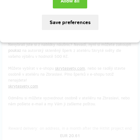
sold 3
Poukaz na autorský šperk #14
Nevybrali jste si z nabídky náušnic? Nevadí, nyní si můžete zakoupit
poukaz
na autorský skleněný šperk z ateliéru Skryté světy dle
vašeho výběru v hodnotě 500 Kč.
Můžete vybírat v e-shopu
skrytesvety.com
, nebo se raději stavte
osobně v ateliéru na Zbraslavi. Plno šperků v e-shopu totiž
nenajdete!
skrytesvety.com
Odměnu si můžete vyzvednout osobně v ateliéru na Zbraslavi, nebo
nám pošlete e-mail a my Vám ji zašleme poštou.
Reward delivery: on address, in a month after the Hithit project end
EUR 20.61