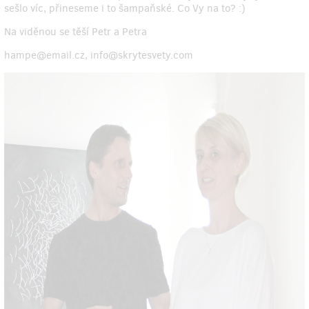
sešlo víc, přineseme i to šampaňské. Co Vy na to? :)
Na viděnou se těší Petr a Petra
hampe@email.cz, info@skrytesvety.com