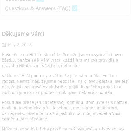
Questions & Answers (FAQ)
0
Děkujeme Vám!
May 8, 2018
Naše akce na Hithitu skončila. Protože jsme nevybrali cílovou
částku, peníze se k Vám vrací. Každá hra má svá pravidla a
pravidla Hithitu zní: Všechno, nebo nic.
Vážíme si Vaší podpory a věřte, že jste nám udělali velikou
radost. Nemrzí nás, že jsme nedosáhli na cílovou částku, ale těší
nás, že jste se právě Vy aktivně zapojili do našeho projektu a
rozhodli jste se nás podpořit nákupem některé z odměn.
Pokud ale přece jen chcete svojí odměnu, domluvte se s námi e-
mailem, telefonicky, přes facebook, messenger, instagram,
ústně, nebo písemně, prostě jakkoliv nám dejte vědět a Vaší
odměnu Vám předáme.
Můžeme se setkat třeba právě na naší výstavě, a kdyby se nás