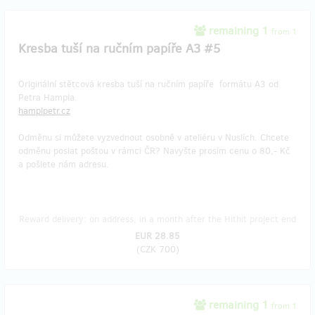
remaining 1
from 1
Kresba tuší na ručním papíře A3 #5
Originální stětcová kresba tuší na ručním papíře formátu A3 od
Petra Hampla.
hamplpetr.cz
Odměnu si můžete vyzvednout osobně v ateliéru v Nuslích. Chcete
odměnu poslat poštou v rámci ČR? Navyšte prosím cenu o 80,- Kč
a pošlete nám adresu.
Reward delivery: on address, in a month after the Hithit project end
EUR 28.85
(
CZK 700
)
remaining 1
from 1