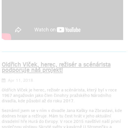
Oldřich Vlček, herec, režisér a scénárista
podporuje náš projekt!
Apr 11, 2018
Oldřich Vlček je herec, režisér a scénárista, který byl v roce
1967 angažován jako člen činohry pražského Národního
divadla, kde působil až do roku 2017.
Seznámil jsem se v ním v divadle Jana Kašky na Zbraslavi, kde
dodnes hraje a režíruje. Mám tu čest hrát v jeho aktuální
divadelní hře Hurá do Evropy. V roce 2015 navštívil naší první
společnou výstavu Skryté světy v kavárně U Stromečku a