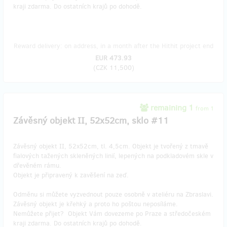
kraji zdarma. Do ostatních krajů po dohodě.
Reward delivery: on address, in a month after the Hithit project end
EUR 473.93
(
CZK 11,500
)
remaining 1
from 1
Závěsný objekt II, 52x52cm, sklo #11
Závěsný objekt II, 52x52cm, tl. 4,5cm. Objekt je tvořený z tmavě
fialových tažených skleněných linií, lepených na podkladovém skle v
dřevěném rámu.
Objekt je připravený k zavěšení na zeď.
Odměnu si můžete vyzvednout pouze osobně v ateliéru na Zbraslavi.
Závěsný objekt je křehký a proto ho poštou neposíláme.
Nemůžete přijet? Objekt Vám dovezeme po Praze a středočeském
kraji zdarma. Do ostatních krajů po dohodě.