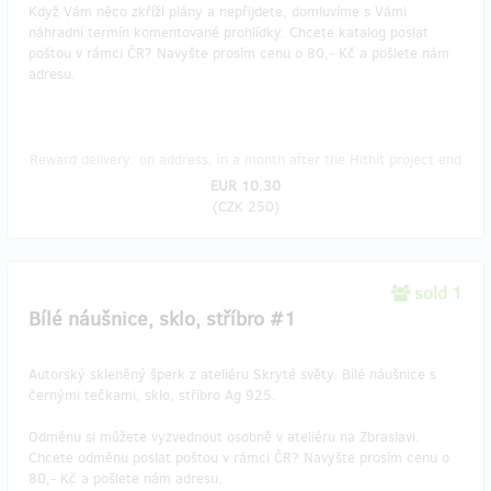
Když Vám něco zkříží plány a nepřijdete, domluvíme s Vámi
náhradní termín komentované prohlídky. Chcete katalog poslat
poštou v rámci ČR? Navyšte prosím cenu o 80,- Kč a pošlete nám
adresu.
Reward delivery: on address, in a month after the Hithit project end
EUR 10.30
(
CZK 250
)
sold 1
Bílé náušnice, sklo, stříbro #1
Autorský skleněný šperk z ateliéru Skryté světy. Bílé náušnice s
černými tečkami, sklo, stříbro Ag 925.
Odměnu si můžete vyzvednout osobně v ateliéru na Zbraslavi.
Chcete odměnu poslat poštou v rámci ČR? Navyšte prosím cenu o
80,- Kč a pošlete nám adresu.