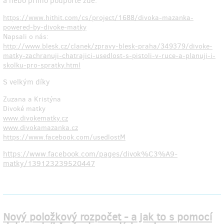
a nebo přímo podpořte zde:
https://www.hithit.com/cs/project/1688/divoka-mazanka-
powered-by-divoke-matky
Napsali o nás:
http://www.blesk.cz/clanek/zpravy-blesk-praha/349379/divoke-
matky-zachranuji-chatrajici-usedlost-s-pistoli-v-ruce-a-planuji-i-
skolku-pro-spratky.html
S velkým díky
Zuzana a Kristýna
Divoké matky
www.divokematky.cz
www.divokamazanka.cz
https://www.facebook.com/usedlostM
https://www.facebook.com/pages/divok%C3%A9-
matky/139123239520447
Nový položkový rozpočet - a jak to s pomocí