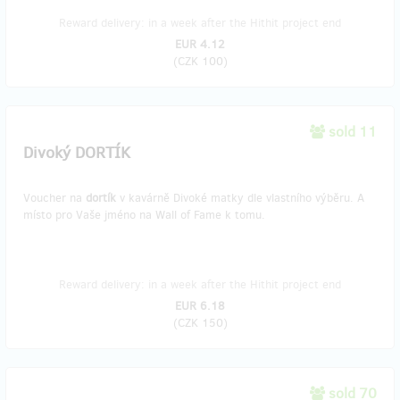
Reward delivery: in a week after the Hithit project end
EUR 4.12
(
CZK 100
)
sold 11
Divoký DORTÍK
Voucher na
dortík
v kavárně Divoké matky dle vlastního výběru. A
místo pro Vaše jméno na Wall of Fame k tomu.
Reward delivery: in a week after the Hithit project end
EUR 6.18
(
CZK 150
)
sold 70