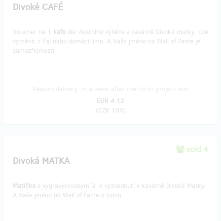
Divoké CAFÉ
Voucher na 1
kafe
dle vlastního výběru v kavárně Divoké matky. Lze
vyměnit z čaj nebo domácí limo. A Vaše jméno na Wall of Fame je
samozřejmostí.
Reward delivery: in a week after the Hithit project end
EUR 4.12
(
CZK 100
)
sold 4
Divoká MATKA
Matička
s vygravýrovaným D, k vyzvednutí v kavárně Divoké Matky.
A Vaše jméno na Wall of Fame k tomu.