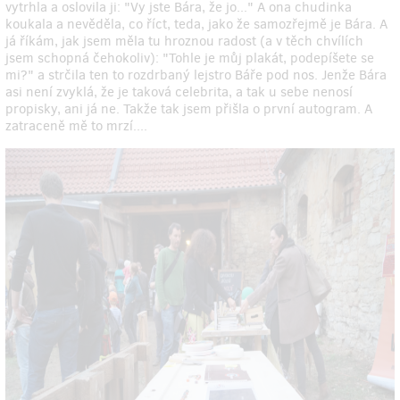
vytrhla a oslovila ji: "Vy jste Bára, že jo..." A ona chudinka
koukala a nevěděla, co říct, teda, jako že samozřejmě je Bára. A
já říkám, jak jsem měla tu hroznou radost (a v těch chvílích
jsem schopná čehokoliv): "Tohle je můj plakát, podepíšete se
mi?" a strčila ten to rozdrbaný lejstro Báře pod nos. Jenže Bára
asi není zvyklá, že je taková celebrita, a tak u sebe nenosí
propisky, ani já ne. Takže tak jsem přišla o první autogram. A
zatraceně mě to mrzí....