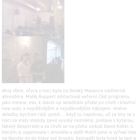
Ahoj všem, včera v noci byla na Divoký Mazance nádherná
atmosféra. Matěj Ruppert odstartoval večerní část programu
jako meteor, eso, k stand-up skladbám přidal po chvíli i klavírní
love-solo, s nejněžnějším a nejvášnivějším nábojem. Jméno
skladby bychom rádi zjistili… když tu najednou, už za tmy se v
noci za vraty stodoly zjevil vysoký neznámý, postava s kytarou,
takový Desperado a za chvíli se na pódiu ukázal David Koller, s
kterým si zajamovala i Jenovéfa a další Mohli jsme si vyřvat hlas
na Nandej mi do hlavy svý brouky, beznaděj byla hned ta tam a