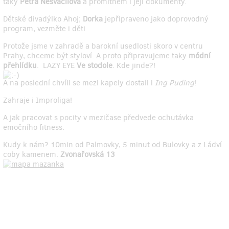
taky
Petra Nesvačilová
a promítnem i její dokumenty.
Dětské divadýlko Ahoj;
Dorka
jepřipraveno jako doprovodný
program, vezměte i děti
Protože jsme v zahradě a barokní usedlosti skoro v centru
Prahy, chceme být styloví. A proto připravujeme taky
módní
přehlídku
. LAZY EYE
Ve stodole
. Kde jinde?!
A na poslední chvíli se mezi kapely dostali i
Ing Puding
!
Zahraje i Improliga!
A jak pracovat s pocity v mezičase předvede ochutávka
emočního fitness.
Kudy k nám? 10min od Palmovky, 5 minut od Bulovky a z Ládví
coby kamenem.
Zvonařovská 13