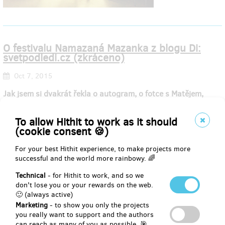
O festivalu Namazaná Mazanka z blogu Di:
svetpodledi.cz (zkráceno)
Oct 7, 2015
Jak jsem si dvakrát řekla o autogram, o fotce s Matějem,
kachnách a jak jsem brečela u výlepu plakátů
To allow Hithit to work as it should
Je to divný, možná smutný, ale je to fakt.
Tuhle neděli jsem byla
(cookie consent 🍪)
poprvé na festivalu.
Když nepočítám čarodějnice na náměstíčku
u nás v Počernicích, kde nám k opékání buřtů hráli Maxim
For your best Hithit experience, to make projects more
Turbulenc a Schovanky. Den před svými 28.narozeninami jsem
successful and the world more rainbowy. 🌈
si ale řekla, že by se tohle mělo napravit. A tak jsme byli. Na
festivalu
. Na
Mazance
...
Technical
- for Hithit to work, and so we
don't lose you or your rewards on the web.
🙂 (always active)
Marketing
- to show you only the projects
you really want to support and the authors
can reach as many of you as possible. 🎯