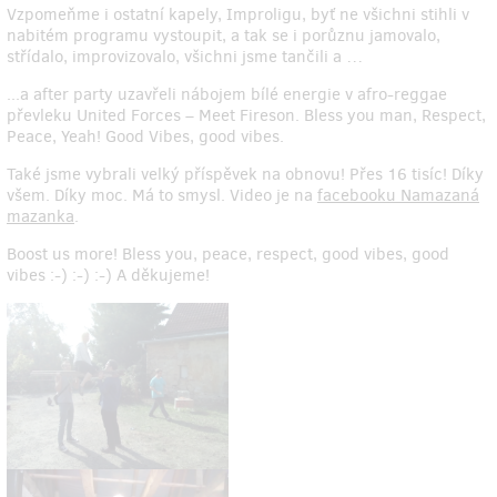
Vzpomeňme i ostatní kapely, Improligu, byť ne všichni stihli v
nabitém programu vystoupit, a tak se i porůznu jamovalo,
střídalo, improvizovalo, všichni jsme tančili a …
...a after party uzavřeli nábojem bílé energie v afro-reggae
převleku United Forces – Meet Fireson. Bless you man, Respect,
Peace, Yeah! Good Vibes, good vibes.
Také jsme vybrali velký příspěvek na obnovu! Přes 16 tisíc! Díky
všem. Díky moc. Má to smysl. Video je na
facebooku Namazaná
mazanka
.
Boost us more! Bless you, peace, respect, good vibes, good
vibes :-) :-) :-) A děkujeme!