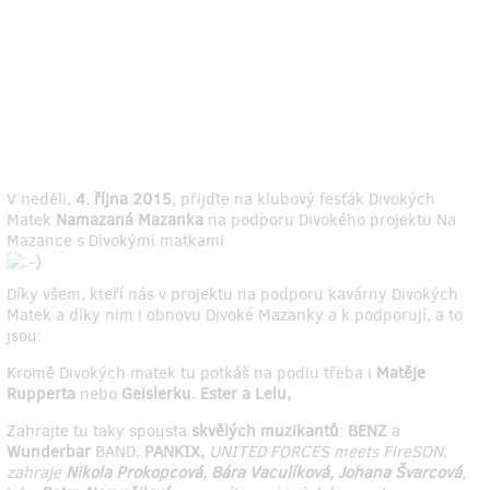
V neděli,
4. října 2015
, přijďte na klubový fesťák Divokých
Matek
Namazaná Mazanka
na podporu Divokého projektu Na
Mazance s Divokými matkami
Díky všem, kteří nás v projektu na podporu kavárny Divokých
Matek a díky nim i obnovu Divoké Mazanky a k podporují, a to
jsou:
Kromě Divokých matek tu potkáš na podiu třeba i
Matěje
Rupperta
nebo
Geislerku. Ester a Lelu,
Zahrajte tu taky spousta
skvělých muzikantů
:
BENZ
a
Wunderbar
BAND,
PANKIX,
UNITED FORCES meets FireSON,
zahraje
Nikola Prokopcová, Bára Vaculíková, Johana Švarcová
,