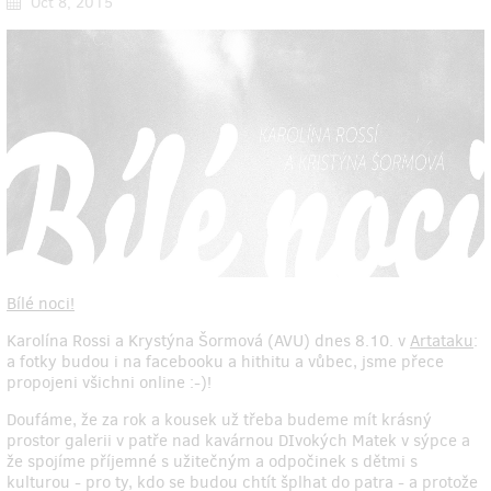
Oct 8, 2015
Bílé noci!
Karolína Rossi a Krystýna Šormová (AVU) dnes 8.10. v
Artataku
:
a fotky budou i na facebooku a hithitu a vůbec, jsme přece
propojeni všichni online :-)!
Doufáme, že za rok a kousek už třeba budeme mít krásný
prostor galerii v patře nad kavárnou DIvokých Matek v sýpce a
že spojíme příjemné s užitečným a odpočinek s dětmi s
kulturou - pro ty, kdo se budou chtít šplhat do patra - a protože