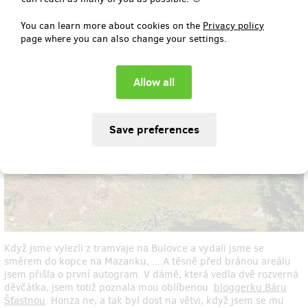
You can learn more about cookies on the
Privacy policy
page where you can also change your settings.
Když jsme vylezli z tramvaje na Bulovce a vydali jsme se
směrem do kopce na Mazanku, ....A těsně před bránou areálu
jsem přišla o první autogram. V dámě, která vedla dvě rozverná
děvčátka, jsem totiž poznala mou oblíbenou
bloggerku Báru
Šťastnou
. Honza ne, a tak byl dost na větvi, když jsem se mu