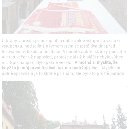
U brány v areálu jsem zaplatila dobrovolné vstupné a vzala si
vstupenku, nad jejímž návrhem jsem se ještě dva dni před
festivalem vztekala u počítače. A hádáte dobře, slzičky podruhé.
Ale ten večer už naposled, protože dál už k pláči nebylo vůbec
nic. Spíš naopak. Bylo pěkně veselo.
A možná si myslíte, že
když to je můj první festival, tak mu nadržuju.
No... Myslíte si
úplně správně a já to klidně přiznám, ale bylo to prostě parádní.