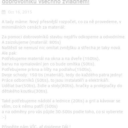
dobrovolníků všechno zvládnem!
Oct 16, 2015
A tady máme: Nový přesnější rozpočet, co za ně provedeme, v
minimálních cenách za materiál:
Za pomoci dobrovolníků stavbu nejdřív odkopeme a odvodníme.
A zaizolujeme (materiál: 80tis)
Naštěstí se nemusí nic omítat zvnějšku a střecha je taky nová.
Ale pak:
Potřebujeme materiál na okna a na dveře (150tis),
barvu na vymalování jen co bude omítka (50tis).
Potřebujeme prkna a lišty na podlahu(150tis),
Dvoje schody: 150 tis (materiál), tedy do každého patra jedny!
Práce odborníků (50tis), to jsou instalatéři a elektrikáři.
Udělat bar(50tis), židle a stoly(80tis), hračky a prolejzačky do
dětského koutku(30tis).
Také potřebujeme nádobí a lednice (20tis) a gril a kávovar se
vším, co k němu patří (50tis)
a na odměny pro vás půjde 30-50tis podle toho, co si vyberete
:-)
Přispějte nám VÍC, ať dojdeme DÁL!