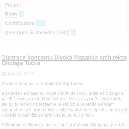
Project
News
8
Contributors
296
Questions & Answers (FAQ)
9
Ilustrace konceptu Divoká Mazanka architekta
Ondřeje Tučka
Nov 10, 2015
Ozval se nám pan architekt Ondřej Tuček,
a protože na Mazanku kdysi chodil do školy, a téma ho zaujalo,
usedl za svůj architektonický psací stroj a vytvořil sérii studií,
jak by to mohlo na Mazance ve stájích a ve stodole časem
vypadat. V naší proměnlivé realitě vybíráme ze spektra možností
v každém okamžiku a tato vize je jednou z nich.
Přikládáme některé z nich a Ondřeji Tučkovi děkujeme, protože