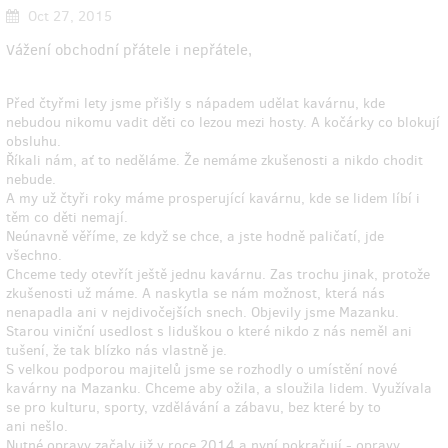
Oct 27, 2015
Vážení obchodní přátele i nepřátele,
Před čtyřmi lety jsme přišly s nápadem udělat kavárnu, kde
nebudou nikomu vadit děti co lezou mezi hosty. A kočárky co blokují
obsluhu.
Říkali nám, ať to neděláme. Že nemáme zkušenosti a nikdo chodit
nebude.
A my už čtyři roky máme prosperující kavárnu, kde se lidem líbí i
těm co děti nemají.
Neúnavně věříme, ze když se chce, a jste hodně paličatí, jde
všechno.
Chceme tedy otevřít ještě jednu kavárnu. Zas trochu jinak, protože
zkušenosti už máme. A naskytla se nám možnost, která nás
nenapadla ani v nejdivočejších snech. Objevily jsme Mazanku.
Starou viniční usedlost s liduškou o které nikdo z nás neměl ani
tušení, že tak blízko nás vlastně je.
S velkou podporou majitelů jsme se rozhodly o umístění nové
kavárny na Mazanku. Chceme aby ožila, a sloužila lidem. Využívala
se pro kulturu, sporty, vzdělávání a zábavu, bez které by to
ani nešlo.
Nutné opravy začaly již v roce 2014 a nyní pokračují - opravy