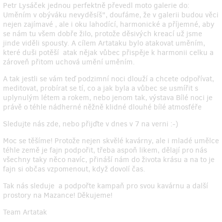
Petr Lysáček jednou perfektně převedl moto galerie do:
Uměním v obýváku nevyděsíš", doufáme, že v galerii budou věci
nejen zajímavé , ale i oku lahodící, harmonické a příjemné, aby
se nám tu všem dobře žilo, protože děsivých kreací už jsme
jinde viděli spousty. A cílem Artataku bylo atakovat uměním,
které duši potěší atak nějak vůbec přispěje k harmonii celku a
zároveň přitom uchová umění uměním.
A tak jestli se vám teď podzimní noci dlouží a chcete odpořívat,
meditovat, probírat se tí, co a jak byla a vůbec se usmířit s
uplynulým létem a rokem, nebo jenom tak, výstava Bílé noci je
právě o téhle nádherné něžně klidné dlouhé bílé atmosféře
Sledujte nás zde, nebo přijďte v dnes v 7 na verni :-)
Moc se těšíme! Protože nejen skvělé kavárny, ale i mladé umělce
téhle země je fajn podpořit, třeba aspoň likem, dělají pro nás
všechny taky něco navíc, přináší nám do života krásu a na to je
fajn si občas vzpomenout, když dovolí čas.
Tak nás sleduje a podpořte kampaň pro svou kavárnu a další
prostory na Mazance! Děkujeme!
Team Artatak