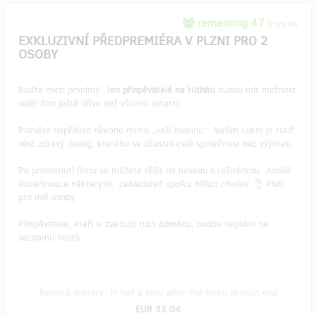
remaining 47
from 54
EXKLUZIVNÍ PŘEDPREMIÉRA V PLZNI PRO 2
OSOBY
Buďte mezi prvními!
Jen přispěvatelé na Hithitu
budou mít možnost
vidět film ještě dříve než všichni ostatní.
Pozvěte například někoho mimo „vaši bublinu“. Našim cílem je totiž
vést zdravý dialog, kterého se účastní celá společnost bez výjimek.
Po promítnutí filmu se můžete těšit na besedu s režisérkou
Amálií
Kovářovou
a některými
zakladateli spolku Milion chvilek
. 👌 Platí
pro dvě osoby.
Přispěvatele, kteří si zakoupí tuto odměnu, budou napsáni na
seznamu hostů.
Reward delivery: in half a year after the Hithit project end
EUR 33.04