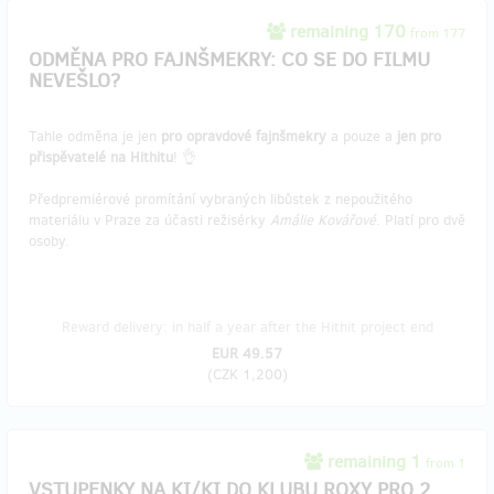
remaining 170
from 177
ODMĚNA PRO FAJNŠMEKRY: CO SE DO FILMU
NEVEŠLO?
Tahle odměna je jen
pro opravdové fajnšmekry
a pouze a
jen pro
přispěvatelé na Hithitu
! 👌
Předpremiérové promítání vybraných libůstek z nepoužitého
materiálu v Praze za účasti režisérky
Amálie Kovářové
. Platí pro dvě
osoby.
Reward delivery: in half a year after the Hithit project end
EUR 49.57
(
CZK 1,200
)
remaining 1
from 1
VSTUPENKY NA KI/KI DO KLUBU ROXY PRO 2