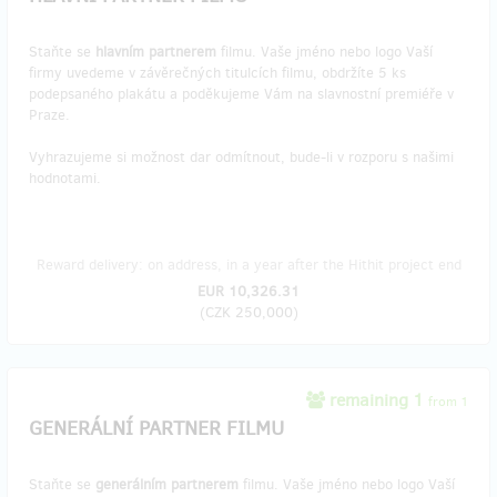
Staňte se
hlavním partnerem
filmu. Vaše jméno nebo logo Vaší
firmy uvedeme v závěrečných titulcích filmu, obdržíte 5 ks
podepsaného plakátu a poděkujeme Vám na slavnostní premiéře v
Praze.
Vyhrazujeme si možnost dar odmítnout, bude-li v rozporu s našimi
hodnotami.
Reward delivery: on address, in a year after the Hithit project end
EUR 10,326.31
(
CZK 250,000
)
remaining 1
from 1
GENERÁLNÍ PARTNER FILMU
Staňte se
generálním partnerem
filmu. Vaše jméno nebo logo Vaší