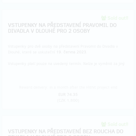
Sold out!!
VSTUPENKY NA PŘEDSTAVENÍ PRAVOMIL DO
DIVADLA V DLOUHÉ PRO 2 OSOBY
Vstupenky pro dvě osoby na představení Pravomil do Divadla v
Dlouhé, které se uskuteční
19. června 2023
.
Vstupenky platí pouze na uvedený termín. Nelze je vyměnit za jiný.
Reward delivery: in a month after the Hithit project end
EUR 74.35
(
CZK 1,800
)
Sold out!!
VSTUPENKY NA PŘEDSTAVENÍ BEZ ROUCHA DO