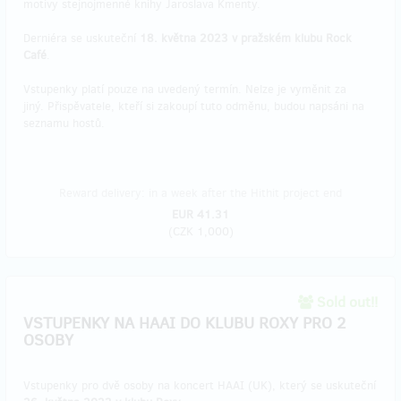
motivy stejnojmenné knihy Jaroslava Kmenty.
Derniéra se uskuteční
18. května 2023 v pražském klubu Rock
Café
.
Vstupenky platí pouze na uvedený termín. Nelze je vyměnit za
jiný. Přispěvatele, kteří si zakoupí tuto odměnu, budou napsáni na
seznamu hostů.
Reward delivery: in a week after the Hithit project end
EUR 41.31
(
CZK 1,000
)
Sold out!!
VSTUPENKY NA HAAI DO KLUBU ROXY PRO 2
OSOBY
Vstupenky pro dvě osoby na koncert HAAI (UK), který se uskuteční