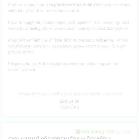
Buďte mezi prvními!
Jen přispěvatelé na Hithitu
budou mít možnost
vidět film ještě dříve než všichni ostatní.
Pozvěte například někoho mimo „vaši bublinu“. Našim cílem je totiž
vést zdravý dialog, kterého se účastní celá společnost bez výjimek.
Po promítnutí filmu se můžete těšit na besedu s režisérkou
Amálií
Kovářovou
a některými
zakladateli spolku Milion chvilek
. 👌 Platí
pro dvě osoby.
Přispěvatele, kteří si zakoupí tuto odměnu, budou napsáni na
seznamu hostů.
Reward delivery: in half a year after the Hithit project end
EUR 33.04
(
CZK 800
)
remaining 102
from 107