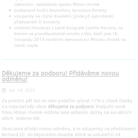
některými zakladateli spolku Milion chvilek
podepsané knižní bestsellery Jaroslava Kmenty
vstupenky na různá divadelní (jinde již vyprodaná)
představení či koncerty
unikátní fotoobraz z Letné fotografa Lukáše Havleny, na
kterém se pravděpodobně mnoho z Vás, kteří jste 16.
listopadu 2019 navštívili demonstraci Milionu chvilek na
Letné, najde
Děkujeme za podporu! Přidáváme novou
odměnu!
Apr 19, 2023
Za prvních pět dní se nám podařilo vybrat 11% z cílové částky.
Co nejsrdečněji všem
děkujeme za podporu
! Podpořit vznik
filmu Milion chvilek můžete také sdílením sbírky na sociálních
sítích. Jedeme dál...
Dnes jsme přidali novou odměnu, a to vstupenky na představení
Richard III. do Dejvického divadla, které se uskuteční 24.