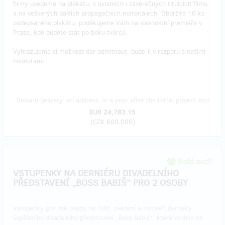
firmy uvedeme na plakátu, v úvodních i závěrečných titulcích filmu
a na veškerých dalších propagačních materiálech. Obdržíte 10 ks
podepsaného plakátu, poděkujeme Vám na slavnostní premiéře v
Praze, kde budete stát po boku tvůrců.
Vyhrazujeme si možnost dar odmítnout, bude-li v rozporu s našimi
hodnotami.
Reward delivery: on address, in a year after the Hithit project end
EUR 24,783.15
(
CZK 600,000
)
Sold out!!
VSTUPENKY NA DERNIÉRU DIVADELNÍHO
PŘEDSTAVENÍ „BOSS BABIŠ“ PRO 2 OSOBY
​Vstupenky pro dvě osoby na 100. uvedení a zároveň derniéry
úspěšného divadelního představení „Boss Babiš“, které vzniklo na