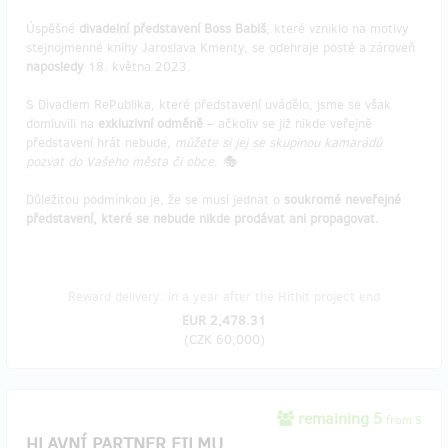
Úspěšné
divadelní představení Boss Babiš
, které vzniklo na motivy
stejnojmenné knihy Jaroslava Kmenty, se odehraje posté a zároveň
naposledy
18. května 2023.
S Divadlem RePublika, které představení uvádělo, jsme se však
domluvili na
exkluzivní odměně
– ačkoliv se již nikde veřejně
představení hrát nebude,
můžete si jej se skupinou kamarádů
pozvat do Vašeho města či obce. 🎭
Důležitou podmínkou je, že se musí jednat o
soukromé neveřejné
představení, které se nebude nikde prodávat ani propagovat.
Reward delivery: in a year after the Hithit project end
EUR 2,478.31
(
CZK 60,000
)
remaining 5
from 5
HLAVNÍ PARTNER FILMU