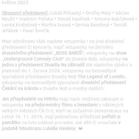
května 2023.
Obsazení představení:
Lukáš Příkazký • Ondřej Malý • Václav
Neužil • Vladimír Polívka • Tomáš Havlínek • Simona Babčáková •
Lenka Krobotová • Martha Issová • Denisa Barešová • Tomáš
Jeřábek • Pavel Šimčík
Mezi odměnami však najdete vstupenky i na jiná divadelní
představení či koncerty, např. vstupenky na derniéru
divadelního představení „BOSS BABIŠ“
, vstupenky na
show
„Underground Comedy Club“
do Divadla NoD, vstupenky
na
jedno z představení Divadla Na zábradlí
dle vlastního výběru s
platností do 1. června 2024, vstupenky na beznadějně
vyprodané představení Divadla NoD
The Legend of Lunetic
,
vstupenky na beznadějně vyprodané
divadelní představení
Čekání na kokota
v Divadle NoD a mnoho dalších.
Jen přispěvatelé na Hithitu
mají navíc možnost zakoupit si
vstupenky
na předpremiéry filmu s besedami
v některých
velkých městech ČR či ti, kteří se zúčastnili demonstrace na
Letné 16. 11. 2019, mají jedinečnou příležitost
pořídit si
památku
na tuto událost pro sebe, své děti či vnoučata
v
podobě fotoobrazu Lukáše Havleny
. ❤️