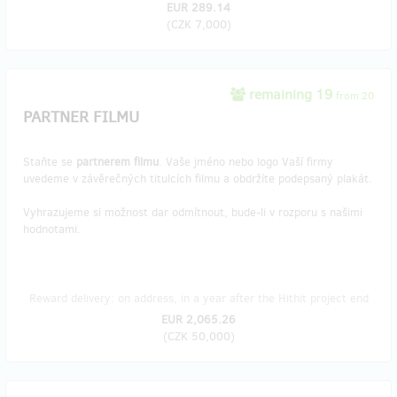
EUR 289.14
(
CZK 7,000
)
remaining 19
from 20
PARTNER FILMU
Staňte se
partnerem filmu
. Vaše jméno nebo logo Vaší firmy
uvedeme v závěrečných titulcích filmu a obdržíte podepsaný plakát.
Vyhrazujeme si možnost dar odmítnout, bude-li v rozporu s našimi
hodnotami.
Reward delivery: on address, in a year after the Hithit project end
EUR 2,065.26
(
CZK 50,000
)