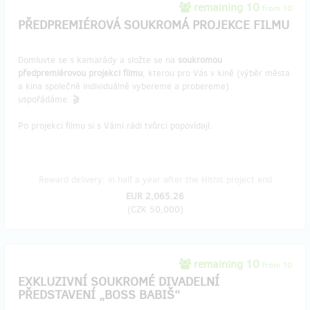
remaining 10
from 10
PŘEDPREMIÉROVÁ SOUKROMÁ PROJEKCE FILMU
Domluvte se s kamarády a složte se na
soukromou
předpremiérovou projekci filmu
, kterou pro Vás v kině (výběr města
a kina společně individuálně vybereme a probereme)
uspořádáme. 🎬
Po projekci filmu si s Vámi rádi tvůrci popovídají.
Reward delivery: in half a year after the Hithit project end
EUR 2,065.26
(
CZK 50,000
)
remaining 10
from 10
EXKLUZIVNÍ SOUKROMÉ DIVADELNÍ
PŘEDSTAVENÍ „BOSS BABIŠ“