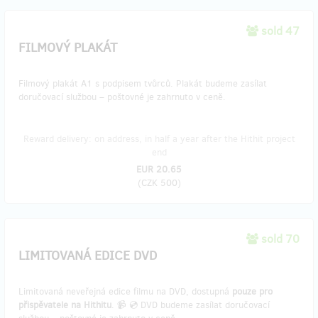
sold 47
FILMOVÝ PLAKÁT
Filmový plakát A1 s podpisem tvůrců. Plakát budeme zasílat
doručovací službou – poštovné je zahrnuto v ceně.
Reward delivery: on address, in half a year after the Hithit project
end
EUR 20.65
(
CZK 500
)
sold 70
LIMITOVANÁ EDICE DVD
Limitovaná neveřejná edice filmu na DVD, dostupná
pouze pro
přispěvatele na Hithitu
. 📹 💿 DVD budeme zasílat doručovací