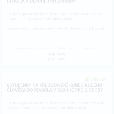
DIVADLA V DLOUHÉ PRO 2 OSOBY
Vstupenky pro dvě osoby na představení Bez roucha do Divadla v
Dlouhé, které se uskuteční
21. června 2023
.
Vstupenky platí pouze na uvedený termín. Nelze je vyměnit za jiný.
Reward delivery: in a month after the Hithit project end
EUR 74.35
(
CZK 1,800
)
Sold out!!
VSTUPENKY NA PŘEDSTAVENÍ KONEC RUDÉHO
ČLOVĚKA DO DIVADLA V DLOUHÉ PRO 2 OSOBY
Vstupenky pro dvě osoby na představení Konec rudého člověka do
Divadla v Dlouhé, které se uskuteční
28. června 2023
.