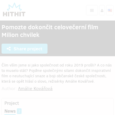
Pomozte dokončit celovečerní film
Milion chvilek
Share project
Čím vším jsme si jako společnost od roku 2019 prošli? A co nás
to muselo stát? Pojďme společnými silami dokončit inspirativní
film o neutuchající snaze a boji občanské české společnosti,
která se opět hlásí o slovo, režisérky Amálie Kovářové.
Author:
Amálie Kovářová
Project
News
2