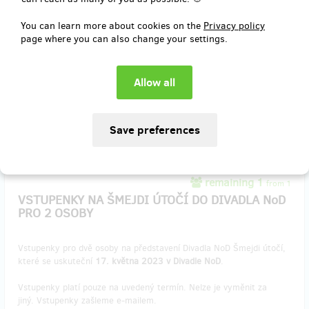
uskuteční
19. května 2023 v klubu Roxy
.
You can learn more about cookies on the
Privacy policy
Vstupenky platí pouze na uvedený termín. Nelze je vyměnit za
page where you can also change your settings.
jiný. Vstupenky zašleme e-mailem.
Reward delivery: on address, in a week after the Hithit project end
EUR 49.57
(
CZK 1,200
)
remaining 1
from 1
VSTUPENKY NA ŠMEJDI ÚTOČÍ DO DIVADLA NoD
PRO 2 OSOBY
Vstupenky pro dvě osoby na představení Divadla NoD Šmejdi útočí,
které se uskuteční
17. května 2023 v Divadle NoD
.
Vstupenky platí pouze na uvedený termín. Nelze je vyměnit za
jiný. Vstupenky zašleme e-mailem.