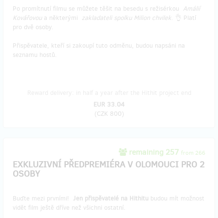
Po promítnutí filmu se můžete těšit na besedu s režisérkou
Amálií
Kovářovou
a některými
zakladateli spolku Milion chvilek
. 👌 Platí
pro dvě osoby.
Přispěvatele, kteří si zakoupí tuto odměnu, budou napsáni na
seznamu hostů.
Reward delivery: in half a year after the Hithit project end
EUR 33.04
(
CZK 800
)
remaining 257
from 266
EXKLUZIVNÍ PŘEDPREMIÉRA V OLOMOUCI PRO 2
OSOBY
Buďte mezi prvními!
Jen přispěvatelé na Hithitu
budou mít možnost
vidět film ještě dříve než všichni ostatní.