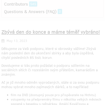
Contributors
545
Questions & Answers (FAQ)
0
Zbývá den do konce a máme téměř vybráno!
May 13, 2023
Děkujeme za Vaši podporu, které si obrovsky vážíme! Zbývá
nám poslední den do ukončení sbírky a aby byla úspěšná,
chybí posledních 85 tisíc korun.
Dovolujeme si Vás proto požádat o podporu sdílením na
sociálních sítích či rozesláním svým přátelům, kamarádům a
známým.
Ač je již mnoho odměn vyprodaných, stále si za svou podporu
mohou vybrat mnoho zajímavých dárků, a to například:
film na DVD (dostupný pouze pro přispěvatele na Hithitu)
vstupenky na předpremiéry filmu v několika velkých městech
spojené s besedou s režisérkou Amálií Kovářovou a