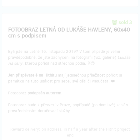
sold 3
FOTOOBRAZ LETNÁ OD LUKÁŠE HAVLENY, 60x40
cm s podpisem
Byli jste na Letné 16. listopadu 2019? V tom případě je velmi
pravděpodobné, že jste zachyceni na fotografii (viz. galerie)
Lukáše
Havleny
, kterou pořídil nad střechou pódia. ✌️😍
Jen přispěvatelé na Hithitu
mají jedinečnou příležitost pořídit si
památku na tuto událost pro sebe, své děti či vnoučata. ❤️
Fotoobraz
podepsán autorem
.
Fotoobraz bude k převzetí v Praze, popřípadě (po domluvě) zaslán
prostřednictvím doručovací služby.
Reward delivery: on address, in half a year after the Hithit project
end