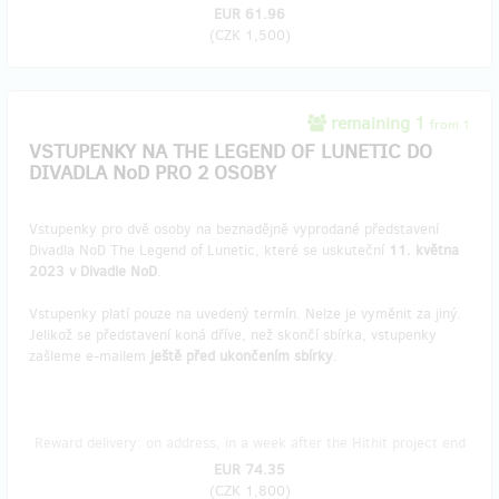
EUR 61.96
(
CZK 1,500
)
remaining 1
from 1
VSTUPENKY NA THE LEGEND OF LUNETIC DO
DIVADLA NoD PRO 2 OSOBY
Vstupenky pro dvě osoby na beznadějně vyprodané představení
Divadla NoD The Legend of Lunetic, které se uskuteční
11. května
2023 v Divadle NoD
.
Vstupenky platí pouze na uvedený termín. Nelze je vyměnit za jiný.
Jelikož se představení koná dříve, než skončí sbírka, vstupenky
zašleme e-mailem
ještě před ukončením sbírky
.
Reward delivery: on address, in a week after the Hithit project end
EUR 74.35
(
CZK 1,800
)