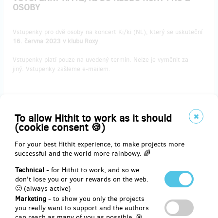
OSOBY
Vstupenky pro dvě osoby na koncert Ki/ki (NL), který se uskuteční
16. června 2023 v klubu Roxy
.
Vstupenky platí pouze na uvedený termín. Nelze je vyměnit za
jiný. Vstupenky zašleme e-mailem.
Reward delivery: on address, in a week after the Hithit project end
To allow Hithit to work as it should
EUR 49.57
(cookie consent 🍪)
(
CZK 1,200
)
For your best Hithit experience, to make projects more
successful and the world more rainbowy. 🌈
remaining 1
from 1
Technical
- for Hithit to work, and so we
VSTUPENKY NA SKREAM DO KLUBU ROXY PRO 2
don't lose you or your rewards on the web.
OSOBY
🙂 (always active)
Marketing
- to show you only the projects
you really want to support and the authors
Vstupenky pro dvě osoby na koncert Skream (UK), který se
can reach as many of you as possible. 🎯