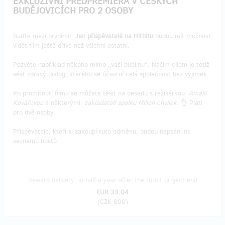
EXKLUZIVNÍ PŘEDPREMIÉRA V ČESKÝCH
BUDĚJOVICÍCH PRO 2 OSOBY
Buďte mezi prvními!
Jen přispěvatelé na Hithitu
budou mít možnost
vidět film ještě dříve než všichni ostatní.
Pozvěte například někoho mimo „vaši bublinu“. Našim cílem je totiž
vést zdravý dialog, kterého se účastní celá společnost bez výjimek.
Po promítnutí filmu se můžete těšit na besedu s režisérkou
Amálií
Kovářovou
a některými
zakladateli spolku Milion chvilek
. 👌 Platí
pro dvě osoby.
Přispěvatele, kteří si zakoupí tuto odměnu, budou napsáni na
seznamu hostů.
Reward delivery: in half a year after the Hithit project end
EUR 33.04
(
CZK 800
)