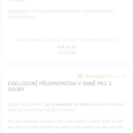
Přispěvatele, kteří si zakoupí tuto odměnu, budou napsáni na
seznamu hostů.
Reward delivery: in half a year after the Hithit project end
EUR 33.04
(
CZK 800
)
remaining 56
from 76
EXKLUZIVNÍ PŘEDPREMIÉRA V BRNĚ PRO 2
OSOBY
Buďte mezi prvními!
Jen přispěvatelé na Hithitu
budou mít možnost
vidět film ještě dříve než všichni ostatní.
Pozvěte například někoho mimo „vaši bublinu“. Našim cílem je totiž
vést zdravý dialog, kterého se účastní celá společnost bez výjimek.