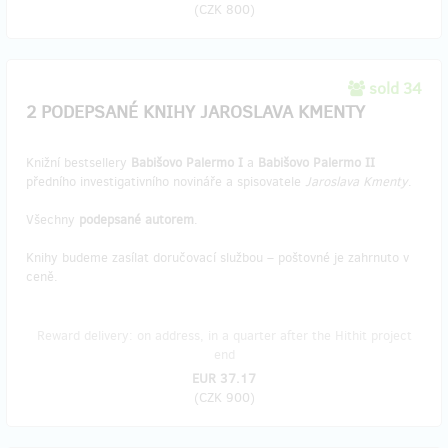
(
CZK 800
)
sold 34
2 PODEPSANÉ KNIHY JAROSLAVA KMENTY
Knižní bestsellery
Babišovo Palermo I
a
Babišovo Palermo II
předního investigativního novináře a spisovatele
Jaroslava Kmenty
.
Všechny
podepsané autorem
.
Knihy budeme zasílat doručovací službou – poštovné je zahrnuto v
ceně.
Reward delivery: on address, in a quarter after the Hithit project
end
EUR 37.17
(
CZK 900
)