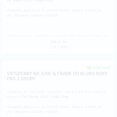
26. května 2023 v klubu Roxy
.
Vstupenky platí pouze na uvedený termín. Nelze je vyměnit za
jiný. Vstupenky zašleme e-mailem.
Reward delivery: on address, in a week after the Hithit project end
EUR 41.31
(
CZK 1,000
)
Sold out!!
VSTUPENKY NA JUDE & FRANK DO KLUBU ROXY
PRO 2 OSOBY
Vstupenky pro dvě osoby na koncert Jude & Frank (IT), který se
uskuteční
24. června 2023 v klubu Roxy
.
Vstupenky platí pouze na uvedený termín. Nelze je vyměnit za
jiný. Vstupenky zašleme e-mailem.