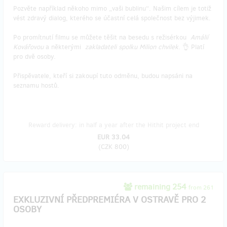
Pozvěte například někoho mimo „vaši bublinu“. Našim cílem je totiž
vést zdravý dialog, kterého se účastní celá společnost bez výjimek.
Po promítnutí filmu se můžete těšit na besedu s režisérkou
Amálií
Kovářovou
a některými
zakladateli spolku Milion chvilek
. 👌 Platí
pro dvě osoby.
Přispěvatele, kteří si zakoupí tuto odměnu, budou napsáni na
seznamu hostů.
Reward delivery: in half a year after the Hithit project end
EUR 33.04
(
CZK 800
)
remaining 254
from 261
EXKLUZIVNÍ PŘEDPREMIÉRA V OSTRAVĚ PRO 2
OSOBY