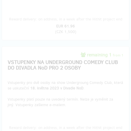
Reward delivery: on address, in a week after the Hithit project end
EUR 61.96
(
CZK 1,500
)
remaining 1
from 1
VSTUPENKY NA UNDERGROUND COMEDY CLUB
DO DIVADLA NoD PRO 2 OSOBY
Vstupenky pro dvě osoby na show Undergroung Comedy Club, která
se uskuteční
18. května 2023 v Divadle NoD
.
Vstupenky platí pouze na uvedený termín. Nelze je vyměnit za
jiný. Vstupenky zašleme e-mailem.
Reward delivery: on address, in a week after the Hithit project end