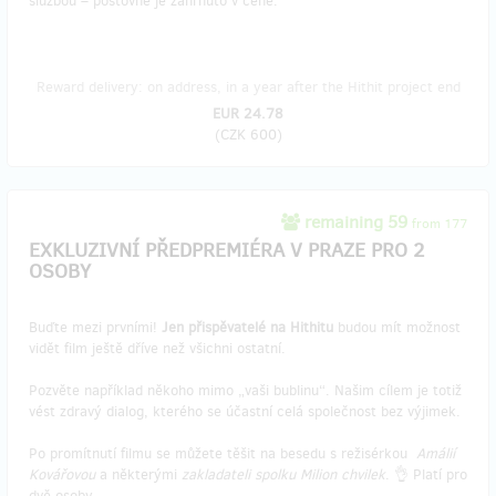
službou – poštovné je zahrnuto v ceně.
Reward delivery: on address, in a year after the Hithit project end
EUR 24.78
(
CZK 600
)
remaining 59
from 177
EXKLUZIVNÍ PŘEDPREMIÉRA V PRAZE PRO 2
OSOBY
Buďte mezi prvními!
Jen přispěvatelé na Hithitu
budou mít možnost
vidět film ještě dříve než všichni ostatní.
Pozvěte například někoho mimo „vaši bublinu“. Našim cílem je totiž
vést zdravý dialog, kterého se účastní celá společnost bez výjimek.
Po promítnutí filmu se můžete těšit na besedu s režisérkou
Amálií
Kovářovou
a některými
zakladateli spolku Milion chvilek
. 👌 Platí pro
dvě osoby.