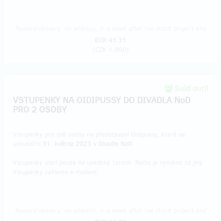
Reward delivery: on address, in a week after the Hithit project end
EUR 41.31
(
CZK 1,000
)
Sold out!!
VSTUPENKY NA OIDIPUSSY DO DIVADLA NoD
PRO 2 OSOBY
Vstupenky pro dvě osoby na představení Oidipussy, které se
uskuteční
31. května 2023 v Divadle NoD
.
Vstupenky platí pouze na uvedený termín. Nelze je vyměnit za jiný.
Vstupenky zašleme e-mailem.
Reward delivery: on address, in a week after the Hithit project end