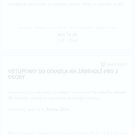
Vstupenky platí pouze na uvedený termín. Nelze je vyměnit za jiný.
Reward delivery: in a month after the Hithit project end
EUR 74.35
(
CZK 1,800
)
Sold out!!
VSTUPENKY DO DIVADLA NA ZÁBRADLÍ PRO 2
OSOBY
Vstupenky pro dvě osoby na jedno z představení Divadla Na zábradlí
dle vlastního výběru (z repertoáru probíhající sezóny).
Vstupenky platí do
1. června 2024
.
Reward delivery: on address, in a month after the Hithit project end