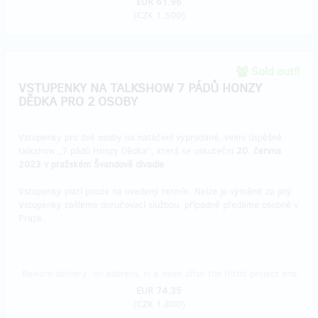
EUR 61.96
(
CZK 1,500
)
Sold out!!
VSTUPENKY NA TALKSHOW 7 PÁDŮ HONZY
DĚDKA PRO 2 OSOBY
Vstupenky pro dvě osoby na natáčení vyprodané, velmi úspěšné
talkshow „7 pádů Honzy Dědka“, která se uskuteční
20. června
2023 v pražském Švandově divadle
.
Vstupenky platí pouze na uvedený termín. Nelze je vyměnit za jiný.
Vstupenky zašleme doručovací službou, případně předáme osobně v
Praze.
Reward delivery: on address, in a week after the Hithit project end
EUR 74.35
(
CZK 1,800
)