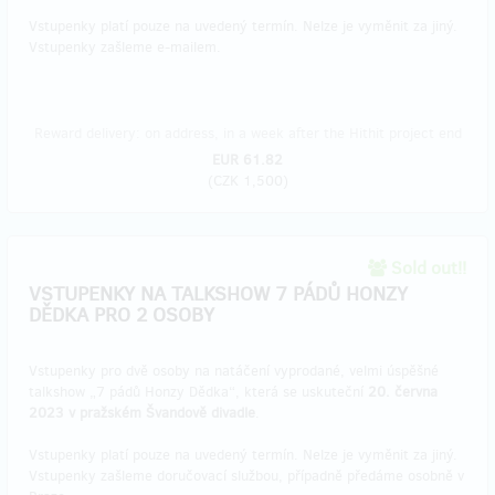
Vstupenky platí pouze na uvedený termín. Nelze je vyměnit za jiný.
Vstupenky zašleme e-mailem.
Reward delivery: on address, in a week after the Hithit project end
EUR 61.82
(
CZK 1,500
)
Sold out!!
VSTUPENKY NA TALKSHOW 7 PÁDŮ HONZY
DĚDKA PRO 2 OSOBY
Vstupenky pro dvě osoby na natáčení vyprodané, velmi úspěšné
talkshow „7 pádů Honzy Dědka“, která se uskuteční
20. června
2023 v pražském Švandově divadle
.
Vstupenky platí pouze na uvedený termín. Nelze je vyměnit za jiný.
Vstupenky zašleme doručovací službou, případně předáme osobně v