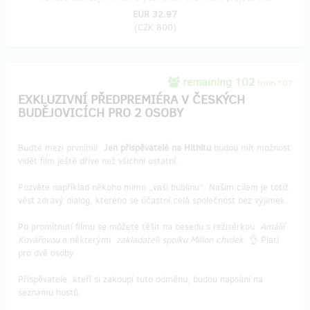
EUR 32.97
(
CZK 800
)
remaining 102
from 107
EXKLUZIVNÍ PŘEDPREMIÉRA V ČESKÝCH
BUDĚJOVICÍCH PRO 2 OSOBY
Buďte mezi prvními!
Jen přispěvatelé na Hithitu
budou mít možnost
vidět film ještě dříve než všichni ostatní.
Pozvěte například někoho mimo „vaši bublinu“. Našim cílem je totiž
vést zdravý dialog, kterého se účastní celá společnost bez výjimek.
Po promítnutí filmu se můžete těšit na besedu s režisérkou
Amálií
Kovářovou
a některými
zakladateli spolku Milion chvilek
. 👌 Platí
pro dvě osoby.
Přispěvatele, kteří si zakoupí tuto odměnu, budou napsáni na
seznamu hostů.