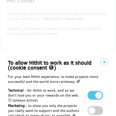
PRO 2 OSOBY
Vstupenky pro dvě osoby na představení Divadla NoD Šmejdi útočí,
které se uskuteční
17. května 2023 v Divadle NoD
.
Vstupenky platí pouze na uvedený termín. Nelze je vyměnit za
jiný. Vstupenky zašleme e-mailem.
Reward delivery: on address, in a week after the Hithit project end
EUR 61.82
To allow Hithit to work as it should
(
CZK 1,500
)
(cookie consent 🍪)
For your best Hithit experience, to make projects more
successful and the world more rainbowy. 🌈
remaining 1
from 1
Technical
- for Hithit to work, and so we
VSTUPENKY NA UNDERGROUND COMEDY CLUB
don't lose you or your rewards on the web.
DO DIVADLA NoD PRO 2 OSOBY
🙂 (always active)
Marketing
- to show you only the projects
Vstupenky pro dvě osoby na show Undergroung Comedy Club, která
you really want to support and the authors
se uskuteční
18. května 2023 v Divadle NoD
.
can reach as many of you as possible. 🎯