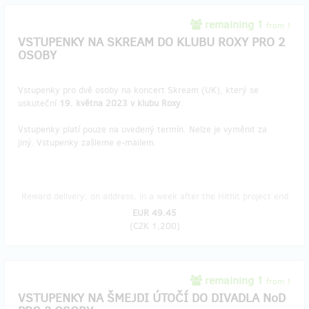
remaining 1
from 1
VSTUPENKY NA SKREAM DO KLUBU ROXY PRO 2
OSOBY
Vstupenky pro dvě osoby na koncert Skream (UK), který se
uskuteční
19. května 2023 v klubu Roxy
.
Vstupenky platí pouze na uvedený termín. Nelze je vyměnit za
jiný. Vstupenky zašleme e-mailem.
Reward delivery: on address, in a week after the Hithit project end
EUR 49.45
(
CZK 1,200
)
remaining 1
from 1
VSTUPENKY NA ŠMEJDI ÚTOČÍ DO DIVADLA NoD