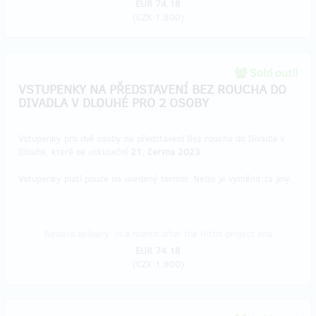
EUR 74.18
(
CZK 1,800
)
Sold out!!
VSTUPENKY NA PŘEDSTAVENÍ BEZ ROUCHA DO
DIVADLA V DLOUHÉ PRO 2 OSOBY
Vstupenky pro dvě osoby na představení Bez roucha do Divadla v
Dlouhé, které se uskuteční
21. června 2023
.
Vstupenky platí pouze na uvedený termín. Nelze je vyměnit za jiný.
Reward delivery: in a month after the Hithit project end
EUR 74.18
(
CZK 1,800
)