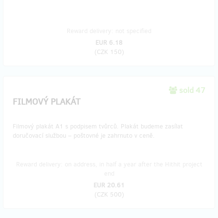
Reward delivery: not specified
EUR 6.18
(
CZK 150
)
sold 47
FILMOVÝ PLAKÁT
Filmový plakát A1 s podpisem tvůrců. Plakát budeme zasílat
doručovací službou – poštovné je zahrnuto v ceně.
Reward delivery: on address, in half a year after the Hithit project
end
EUR 20.61
(
CZK 500
)