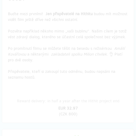
Buďte mezi prvními!
Jen přispěvatelé na Hithitu
budou mít možnost
vidět film ještě dříve než všichni ostatní.
Pozvěte například někoho mimo „vaši bublinu“. Našim cílem je totiž
vést zdravý dialog, kterého se účastní celá společnost bez výjimek.
Po promítnutí filmu se můžete těšit na besedu s režisérkou
Amálií
Kovářovou
a některými
zakladateli spolku Milion chvilek
. 👌 Platí
pro dvě osoby.
Přispěvatele, kteří si zakoupí tuto odměnu, budou napsáni na
seznamu hostů.
Reward delivery: in half a year after the Hithit project end
EUR 32.97
(
CZK 800
)