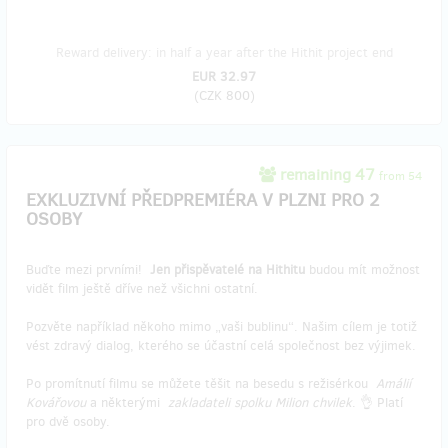
Reward delivery: in half a year after the Hithit project end
EUR 32.97
(
CZK 800
)
remaining 47
from 54
EXKLUZIVNÍ PŘEDPREMIÉRA V PLZNI PRO 2
OSOBY
Buďte mezi prvními!
Jen přispěvatelé na Hithitu
budou mít možnost
vidět film ještě dříve než všichni ostatní.
Pozvěte například někoho mimo „vaši bublinu“. Našim cílem je totiž
vést zdravý dialog, kterého se účastní celá společnost bez výjimek.
Po promítnutí filmu se můžete těšit na besedu s režisérkou
Amálií
Kovářovou
a některými
zakladateli spolku Milion chvilek
. 👌 Platí
pro dvě osoby.