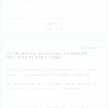
Reward delivery: on address, in a week after the Hithit project end
EUR 74.18
(
CZK 1,800
)
Sold out!!
VSTUPENKY DO DEJVICKÉHO DIVADLA NA
RICHARDA III. PRO 2 OSOBY
Vstupenky pro dvě osoby na představení Richard III. do Dejvického
divadla, které se uskuteční
24. května 2023 od 19:30 hodin
.
Vstupenky platí pouze na uvedený termín. Nelze je vyměnit za jiný.
Vstupenky bude možné vyzvednout na pokladně divadla.
Reward delivery: in a week after the Hithit project end