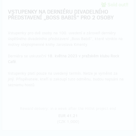
Sold out!!
VSTUPENKY NA DERNIÉRU DIVADELNÍHO
PŘEDSTAVENÍ „BOSS BABIŠ“ PRO 2 OSOBY
​Vstupenky pro dvě osoby na 100. uvedení a zároveň derniéry
úspěšného divadelního představení „Boss Babiš“, které vzniklo na
motivy stejnojmenné knihy Jaroslava Kmenty.
Derniéra se uskuteční
18. května 2023 v pražském klubu Rock
Café
.
Vstupenky platí pouze na uvedený termín. Nelze je vyměnit za
jiný. Přispěvatele, kteří si zakoupí tuto odměnu, budou napsáni na
seznamu hostů.
Reward delivery: in a week after the Hithit project end
EUR 41.21
(
CZK 1,000
)