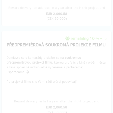
Reward delivery: on address, in a year after the Hithit project end
EUR 2,060.58
(
CZK 50,000
)
remaining 10
from 10
PŘEDPREMIÉROVÁ SOUKROMÁ PROJEKCE FILMU
Domluvte se s kamarády a složte se na
soukromou
předpremiérovou projekci filmu
, kterou pro Vás v kině (výběr města
a kina společně individuálně vybereme a probereme)
uspořádáme. 🎬
Po projekci filmu si s Vámi rádi tvůrci popovídají.
Reward delivery: in half a year after the Hithit project end
EUR 2,060.58
(
CZK 50,000
)