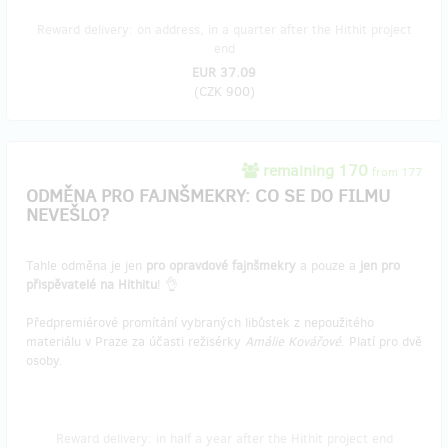
Reward delivery: on address, in a quarter after the Hithit project
end
EUR 37.09
(
CZK 900
)
remaining 170
from 177
ODMĚNA PRO FAJNŠMEKRY: CO SE DO FILMU
NEVEŠLO?
Tahle odměna je jen
pro opravdové fajnšmekry
a pouze a
jen pro
přispěvatelé na Hithitu
! 👌
Předpremiérové promítání vybraných libůstek z nepoužitého
materiálu v Praze za účasti režisérky
Amálie Kovářové
. Platí pro dvě
osoby.
Reward delivery: in half a year after the Hithit project end