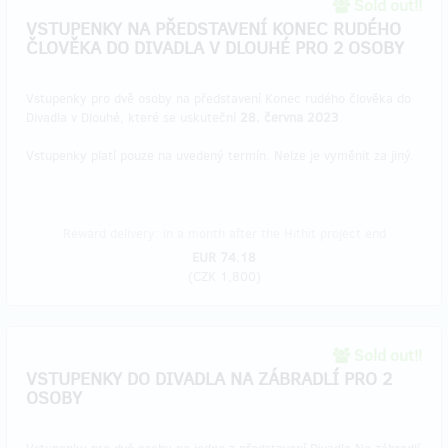
Sold out!!
VSTUPENKY NA PŘEDSTAVENÍ KONEC RUDÉHO
ČLOVĚKA DO DIVADLA V DLOUHÉ PRO 2 OSOBY
Vstupenky pro dvě osoby na představení Konec rudého člověka do
Divadla v Dlouhé, které se uskuteční
28. června 2023
.
Vstupenky platí pouze na uvedený termín. Nelze je vyměnit za jiný.
Reward delivery: in a month after the Hithit project end
EUR 74.18
(
CZK 1,800
)
Sold out!!
VSTUPENKY DO DIVADLA NA ZÁBRADLÍ PRO 2
OSOBY