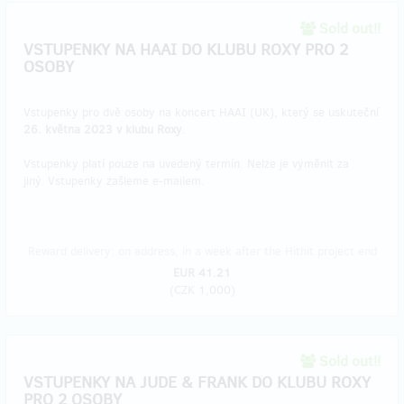
Sold out!!
VSTUPENKY NA HAAI DO KLUBU ROXY PRO 2
OSOBY
Vstupenky pro dvě osoby na koncert HAAI (UK), který se uskuteční
26. května 2023 v klubu Roxy
.
Vstupenky platí pouze na uvedený termín. Nelze je vyměnit za
jiný. Vstupenky zašleme e-mailem.
Reward delivery: on address, in a week after the Hithit project end
EUR 41.21
(
CZK 1,000
)
Sold out!!
VSTUPENKY NA JUDE & FRANK DO KLUBU ROXY
PRO 2 OSOBY