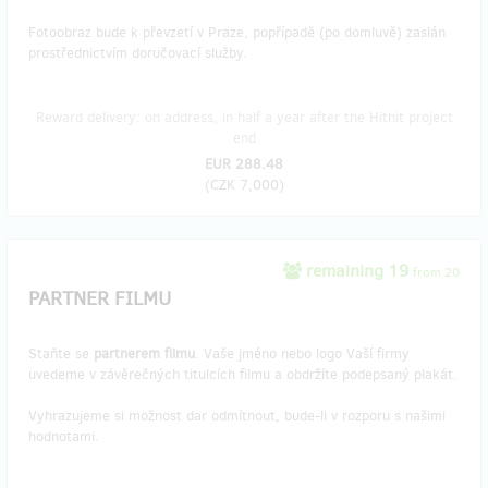
Fotoobraz bude k převzetí v Praze, popřípadě (po domluvě) zaslán
prostřednictvím doručovací služby.
Reward delivery: on address, in half a year after the Hithit project
end
EUR 288.48
(
CZK 7,000
)
remaining 19
from 20
PARTNER FILMU
Staňte se
partnerem filmu
. Vaše jméno nebo logo Vaší firmy
uvedeme v závěrečných titulcích filmu a obdržíte podepsaný plakát.
Vyhrazujeme si možnost dar odmítnout, bude-li v rozporu s našimi
hodnotami.