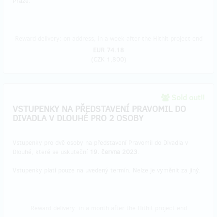
Praze.
Reward delivery: on address, in a week after the Hithit project end
EUR 74.18
(
CZK 1,800
)
Sold out!!
VSTUPENKY NA PŘEDSTAVENÍ PRAVOMIL DO
DIVADLA V DLOUHÉ PRO 2 OSOBY
Vstupenky pro dvě osoby na představení Pravomil do Divadla v
Dlouhé, které se uskuteční
19. června 2023
.
Vstupenky platí pouze na uvedený termín. Nelze je vyměnit za jiný.
Reward delivery: in a month after the Hithit project end