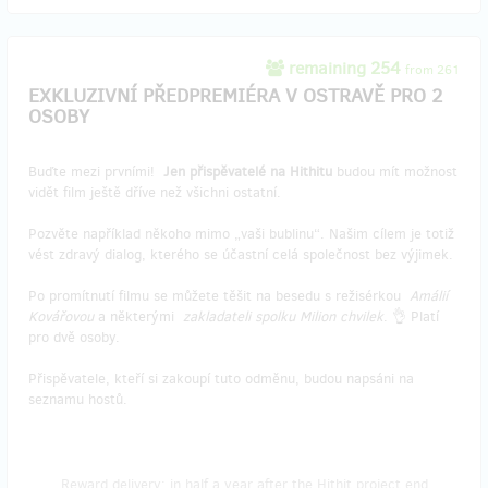
remaining 254
from 261
EXKLUZIVNÍ PŘEDPREMIÉRA V OSTRAVĚ PRO 2
OSOBY
Buďte mezi prvními!
Jen přispěvatelé na Hithitu
budou mít možnost
vidět film ještě dříve než všichni ostatní.
Pozvěte například někoho mimo „vaši bublinu“. Našim cílem je totiž
vést zdravý dialog, kterého se účastní celá společnost bez výjimek.
Po promítnutí filmu se můžete těšit na besedu s režisérkou
Amálií
Kovářovou
a některými
zakladateli spolku Milion chvilek
. 👌 Platí
pro dvě osoby.
Přispěvatele, kteří si zakoupí tuto odměnu, budou napsáni na
seznamu hostů.
Reward delivery: in half a year after the Hithit project end