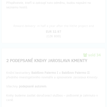
Přispěvatele, kteří si zakoupí tuto odměnu, budou napsáni na
seznamu hostů.
Reward delivery: in half a year after the Hithit project end
EUR 32.97
(
CZK 800
)
sold 34
2 PODEPSANÉ KNIHY JAROSLAVA KMENTY
Knižní bestsellery
Babišovo Palermo I
a
Babišovo Palermo II
předního investigativního novináře a spisovatele
Jaroslava Kmenty
.
Všechny
podepsané autorem
.
Knihy budeme zasílat doručovací službou – poštovné je zahrnuto v
ceně.