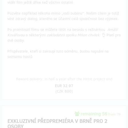
vidět film ještě dříve než všichni ostatní.
Pozvěte například někoho mimo „vaši bublinu“. Našim cílem je totiž
vést zdravý dialog, kterého se účastní celá společnost bez výjimek.
Po promítnutí filmu se můžete těšit na besedu s režisérkou
Amálií
Kovářovou
a některými
zakladateli spolku Milion chvilek
. 👌 Platí pro
dvě osoby.
Přispěvatele, kteří si zakoupí tuto odměnu, budou napsáni na
seznamu hostů.
Reward delivery: in half a year after the Hithit project end
EUR 32.97
(
CZK 800
)
remaining 56
from 76
EXKLUZIVNÍ PŘEDPREMIÉRA V BRNĚ PRO 2
OSOBY