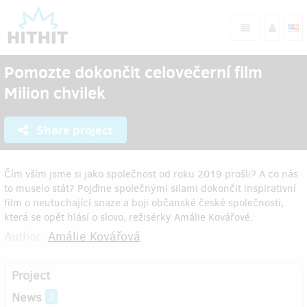
Pomozte dokončit celovečerní film
Milion chvilek
Share project
Čím vším jsme si jako společnost od roku 2019 prošli? A co nás
to muselo stát? Pojďme společnými silami dokončit inspirativní
film o neutuchající snaze a boji občanské české společnosti,
která se opět hlásí o slovo, režisérky Amálie Kovářové.
Author:
Amálie Kovářová
Project
News
2