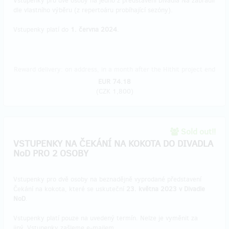
Vstupenky pro dvě osoby na jedno z představení Divadla Na zábradlí
dle vlastního výběru (z repertoáru probíhající sezóny).
Vstupenky platí do
1. června 2024
.
Reward delivery: on address, in a month after the Hithit project end
EUR 74.18
(
CZK 1,800
)
Sold out!!
VSTUPENKY NA ČEKÁNÍ NA KOKOTA DO DIVADLA
NoD PRO 2 OSOBY
Vstupenky pro dvě osoby na beznadějně vyprodané představení
Čekání na kokota, které se uskuteční
23. května 2023 v Divadle
NoD
.
Vstupenky platí pouze na uvedený termín. Nelze je vyměnit za
jiný. Vstupenky zašleme e-mailem.