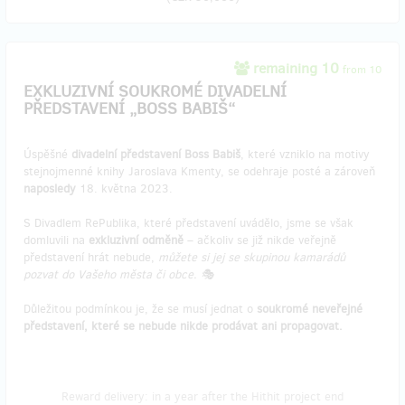
remaining 10
from 10
EXKLUZIVNÍ SOUKROMÉ DIVADELNÍ
PŘEDSTAVENÍ „BOSS BABIŠ“
Úspěšné
divadelní představení Boss Babiš
, které vzniklo na motivy
stejnojmenné knihy Jaroslava Kmenty, se odehraje posté a zároveň
naposledy
18. května 2023.
S Divadlem RePublika, které představení uvádělo, jsme se však
domluvili na
exkluzivní odměně
– ačkoliv se již nikde veřejně
představení hrát nebude,
můžete si jej se skupinou kamarádů
pozvat do Vašeho města či obce. 🎭
Důležitou podmínkou je, že se musí jednat o
soukromé neveřejné
představení, které se nebude nikde prodávat ani propagovat.
Reward delivery: in a year after the Hithit project end