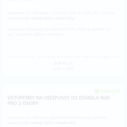
Vstupenky pro dvě osoby na koncert Jude & Frank (IT), který se
uskuteční
24. června 2023 v klubu Roxy
.
Vstupenky platí pouze na uvedený termín. Nelze je vyměnit za
jiný. Vstupenky zašleme e-mailem.
Reward delivery: on address, in a week after the Hithit project end
EUR 41.21
(
CZK 1,000
)
Sold out!!
VSTUPENKY NA OIDIPUSSY DO DIVADLA NoD
PRO 2 OSOBY
Vstupenky pro dvě osoby na představení Oidipussy, které se
uskuteční
31. května 2023 v Divadle NoD
.