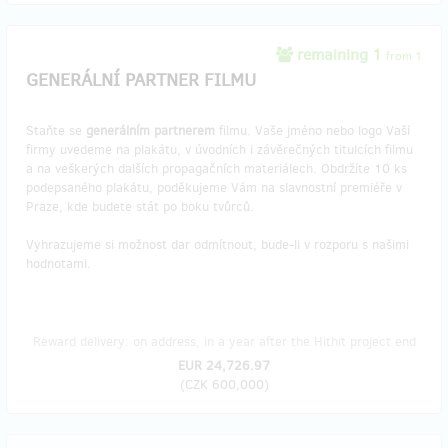
remaining 1
from 1
GENERÁLNÍ PARTNER FILMU
Staňte se
generálním partnerem
filmu. Vaše jméno nebo logo Vaší
firmy uvedeme na plakátu, v úvodních i závěrečných titulcích filmu
a na veškerých dalších propagačních materiálech. Obdržíte 10 ks
podepsaného plakátu, poděkujeme Vám na slavnostní premiéře v
Praze, kde budete stát po boku tvůrců.
Vyhrazujeme si možnost dar odmítnout, bude-li v rozporu s našimi
hodnotami.
Reward delivery: on address, in a year after the Hithit project end
EUR 24,726.97
(
CZK 600,000
)