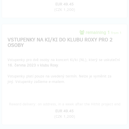
EUR 49.45
(
CZK 1,200
)
remaining 1
from 1
VSTUPENKY NA KI/KI DO KLUBU ROXY PRO 2
OSOBY
Vstupenky pro dvě osoby na koncert Ki/ki (NL), který se uskuteční
16. června 2023 v klubu Roxy
.
Vstupenky platí pouze na uvedený termín. Nelze je vyměnit za
jiný. Vstupenky zašleme e-mailem.
Reward delivery: on address, in a week after the Hithit project end
EUR 49.45
(
CZK 1,200
)