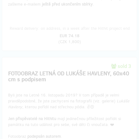
zašleme e-mailem
ještě před ukončením sbírky
.
Reward delivery: on address, in a week after the Hithit project end
EUR 74.18
(
CZK 1,800
)
sold 3
FOTOOBRAZ LETNÁ OD LUKÁŠE HAVLENY, 60x40
cm s podpisem
Byli jste na Letné 16. listopadu 2019? V tom případě je velmi
pravděpodobné, že jste zachyceni na fotografii (viz. galerie)
Lukáše
Havleny
, kterou pořídil nad střechou pódia. ✌️😍
Jen přispěvatelé na Hithitu
mají jedinečnou příležitost pořídit si
památku na tuto událost pro sebe, své děti či vnoučata. ❤️
Fotoobraz
podepsán autorem
.