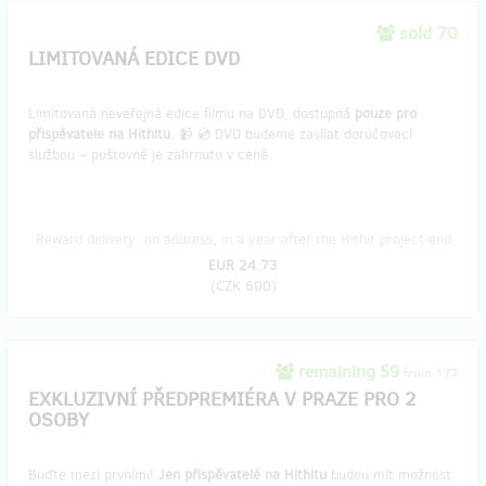
sold 70
LIMITOVANÁ EDICE DVD
Limitovaná neveřejná edice filmu na DVD, dostupná
pouze pro
přispěvatele na Hithitu
. 📹 💿 DVD budeme zasílat doručovací
službou – poštovné je zahrnuto v ceně.
Reward delivery: on address, in a year after the Hithit project end
EUR 24.73
(
CZK 600
)
remaining 59
from 177
EXKLUZIVNÍ PŘEDPREMIÉRA V PRAZE PRO 2
OSOBY
Buďte mezi prvními!
Jen přispěvatelé na Hithitu
budou mít možnost