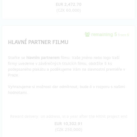
EUR 2,472.70
(
CZK 60,000
)
remaining 5
from 5
HLAVNÍ PARTNER FILMU
Staňte se
hlavním partnerem
filmu. Vaše jméno nebo logo Vaší
firmy uvedeme v závěrečných titulcích filmu, obdržíte 5 ks
podepsaného plakátu a poděkujeme Vám na slavnostní premiéře v
Praze.
Vyhrazujeme si možnost dar odmítnout, bude-li v rozporu s našimi
hodnotami.
Reward delivery: on address, in a year after the Hithit project end
EUR 10,302.91
(
CZK 250,000
)