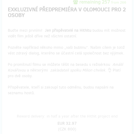
remaining 257
from 266
EXKLUZIVNÍ PŘEDPREMIÉRA V OLOMOUCI PRO 2
OSOBY
Buďte mezi prvními!
Jen přispěvatelé na Hithitu
budou mít možnost
vidět film ještě dříve než všichni ostatní.
Pozvěte například někoho mimo „vaši bublinu“. Našim cílem je totiž
vést zdravý dialog, kterého se účastní celá společnost bez výjimek.
Po promítnutí filmu se můžete těšit na besedu s režisérkou
Amálií
Kovářovou
a některými
zakladateli spolku Milion chvilek
. 👌 Platí
pro dvě osoby.
Přispěvatele, kteří si zakoupí tuto odměnu, budou napsáni na
seznamu hostů.
Reward delivery: in half a year after the Hithit project end
EUR 32.97
(
CZK 800
)