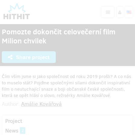
Pomozte dokončit celovečerní film
Milion chvilek
Share project
Čím vším jsme si jako společnost od roku 2019 prošli? A co nás
to muselo stát? Pojďme společnými silami dokončit inspirativní
film o neutuchající snaze a boji občanské české společnosti,
která se opět hlásí o slovo, režisérky Amálie Kovářové.
Author:
Amálie Kovářová
Project
News
2