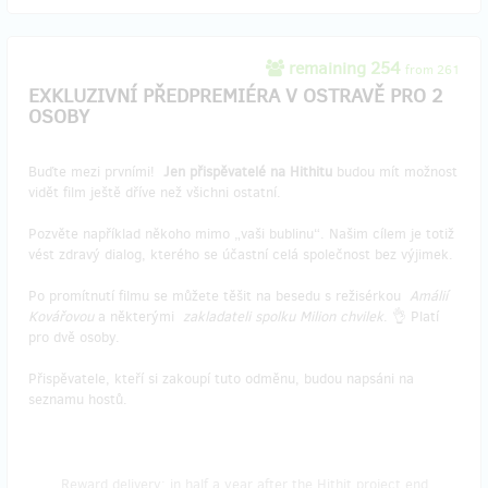
remaining 254
from 261
EXKLUZIVNÍ PŘEDPREMIÉRA V OSTRAVĚ PRO 2
OSOBY
Buďte mezi prvními!
Jen přispěvatelé na Hithitu
budou mít možnost
vidět film ještě dříve než všichni ostatní.
Pozvěte například někoho mimo „vaši bublinu“. Našim cílem je totiž
vést zdravý dialog, kterého se účastní celá společnost bez výjimek.
Po promítnutí filmu se můžete těšit na besedu s režisérkou
Amálií
Kovářovou
a některými
zakladateli spolku Milion chvilek
. 👌 Platí
pro dvě osoby.
Přispěvatele, kteří si zakoupí tuto odměnu, budou napsáni na
seznamu hostů.
Reward delivery: in half a year after the Hithit project end