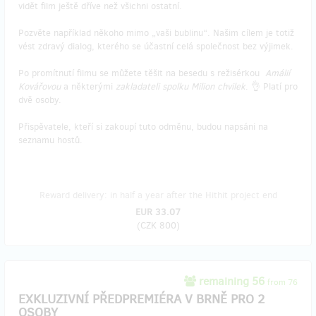
vidět film ještě dříve než všichni ostatní.
Pozvěte například někoho mimo „vaši bublinu“. Našim cílem je totiž
vést zdravý dialog, kterého se účastní celá společnost bez výjimek.
Po promítnutí filmu se můžete těšit na besedu s režisérkou
Amálií
Kovářovou
a některými
zakladateli spolku Milion chvilek
. 👌 Platí pro
dvě osoby.
Přispěvatele, kteří si zakoupí tuto odměnu, budou napsáni na
seznamu hostů.
Reward delivery: in half a year after the Hithit project end
EUR 33.07
(
CZK 800
)
remaining 56
from 76
EXKLUZIVNÍ PŘEDPREMIÉRA V BRNĚ PRO 2
OSOBY