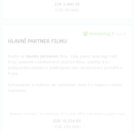
EUR 2,480.36
(
CZK 60,000
)
remaining 5
from 5
HLAVNÍ PARTNER FILMU
Staňte se
hlavním partnerem
filmu. Vaše jméno nebo logo Vaší
firmy uvedeme v závěrečných titulcích filmu, obdržíte 5 ks
podepsaného plakátu a poděkujeme Vám na slavnostní premiéře v
Praze.
Vyhrazujeme si možnost dar odmítnout, bude-li v rozporu s našimi
hodnotami.
Reward delivery: on address, in a year after the Hithit project end
EUR 10,334.85
(
CZK 250,000
)