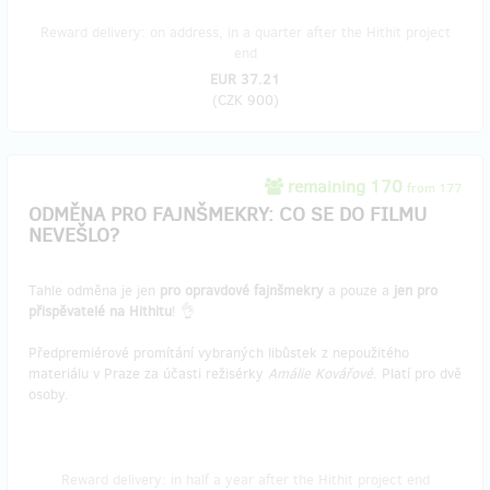
Reward delivery: on address, in a quarter after the Hithit project
end
EUR 37.21
(
CZK 900
)
remaining 170
from 177
ODMĚNA PRO FAJNŠMEKRY: CO SE DO FILMU
NEVEŠLO?
Tahle odměna je jen
pro opravdové fajnšmekry
a pouze a
jen pro
přispěvatelé na Hithitu
! 👌
Předpremiérové promítání vybraných libůstek z nepoužitého
materiálu v Praze za účasti režisérky
Amálie Kovářové
. Platí pro dvě
osoby.
Reward delivery: in half a year after the Hithit project end