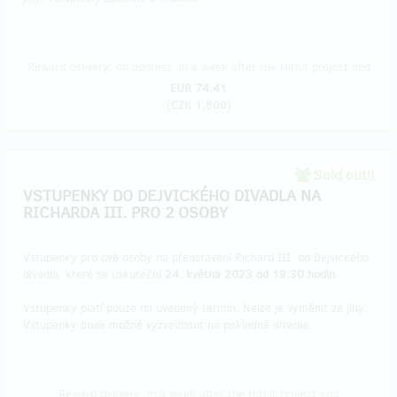
Reward delivery: on address, in a week after the Hithit project end
EUR 74.41
(
CZK 1,800
)
Sold out!!
VSTUPENKY DO DEJVICKÉHO DIVADLA NA
RICHARDA III. PRO 2 OSOBY
Vstupenky pro dvě osoby na představení Richard III. do Dejvického
divadla, které se uskuteční
24. května 2023 od 19:30 hodin
.
Vstupenky platí pouze na uvedený termín. Nelze je vyměnit za jiný.
Vstupenky bude možné vyzvednout na pokladně divadla.
Reward delivery: in a week after the Hithit project end