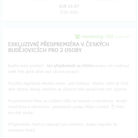
EUR 33.07
(
CZK 800
)
remaining 102
from 107
EXKLUZIVNÍ PŘEDPREMIÉRA V ČESKÝCH
BUDĚJOVICÍCH PRO 2 OSOBY
Buďte mezi prvními!
Jen přispěvatelé na Hithitu
budou mít možnost
vidět film ještě dříve než všichni ostatní.
Pozvěte například někoho mimo „vaši bublinu“. Našim cílem je totiž
vést zdravý dialog, kterého se účastní celá společnost bez výjimek.
Po promítnutí filmu se můžete těšit na besedu s režisérkou
Amálií
Kovářovou
a některými
zakladateli spolku Milion chvilek
. 👌 Platí
pro dvě osoby.
Přispěvatele, kteří si zakoupí tuto odměnu, budou napsáni na
seznamu hostů.