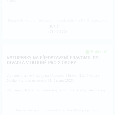
Praze.
Reward delivery: on address, in a week after the Hithit project end
EUR 74.41
(
CZK 1,800
)
Sold out!!
VSTUPENKY NA PŘEDSTAVENÍ PRAVOMIL DO
DIVADLA V DLOUHÉ PRO 2 OSOBY
Vstupenky pro dvě osoby na představení Pravomil do Divadla v
Dlouhé, které se uskuteční
19. června 2023
.
Vstupenky platí pouze na uvedený termín. Nelze je vyměnit za jiný.
Reward delivery: in a month after the Hithit project end