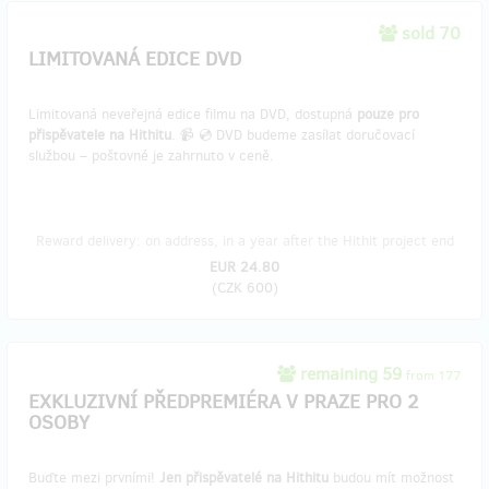
sold 70
LIMITOVANÁ EDICE DVD
Limitovaná neveřejná edice filmu na DVD, dostupná
pouze pro
přispěvatele na Hithitu
. 📹 💿 DVD budeme zasílat doručovací
službou – poštovné je zahrnuto v ceně.
Reward delivery: on address, in a year after the Hithit project end
EUR 24.80
(
CZK 600
)
remaining 59
from 177
EXKLUZIVNÍ PŘEDPREMIÉRA V PRAZE PRO 2
OSOBY
Buďte mezi prvními!
Jen přispěvatelé na Hithitu
budou mít možnost