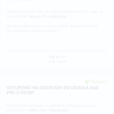
Vstupenky pro dvě osoby na koncert Jude & Frank (IT), který se
uskuteční
24. června 2023 v klubu Roxy
.
Vstupenky platí pouze na uvedený termín. Nelze je vyměnit za
jiný. Vstupenky zašleme e-mailem.
Reward delivery: on address, in a week after the Hithit project end
EUR 41.34
(
CZK 1,000
)
Sold out!!
VSTUPENKY NA OIDIPUSSY DO DIVADLA NoD
PRO 2 OSOBY
Vstupenky pro dvě osoby na představení Oidipussy, které se
uskuteční
31. května 2023 v Divadle NoD
.