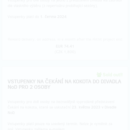
Vstupenky pro dvě osoby na jedno z představení Divadla Na zábradlí
dle vlastního výběru (z repertoáru probíhající sezóny).
Vstupenky platí do
1. června 2024
.
Reward delivery: on address, in a month after the Hithit project end
EUR 74.41
(
CZK 1,800
)
Sold out!!
VSTUPENKY NA ČEKÁNÍ NA KOKOTA DO DIVADLA
NoD PRO 2 OSOBY
Vstupenky pro dvě osoby na beznadějně vyprodané představení
Čekání na kokota, které se uskuteční
23. května 2023 v Divadle
NoD
.
Vstupenky platí pouze na uvedený termín. Nelze je vyměnit za
jiný. Vstupenky zašleme e-mailem.