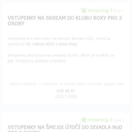
remaining 1
from 1
VSTUPENKY NA SKREAM DO KLUBU ROXY PRO 2
OSOBY
Vstupenky pro dvě osoby na koncert Skream (UK), který se
uskuteční
19. května 2023 v klubu Roxy
.
Vstupenky platí pouze na uvedený termín. Nelze je vyměnit za
jiný. Vstupenky zašleme e-mailem.
Reward delivery: on address, in a week after the Hithit project end
EUR 49.61
(
CZK 1,200
)
remaining 1
from 1
VSTUPENKY NA ŠMEJDI ÚTOČÍ DO DIVADLA NoD