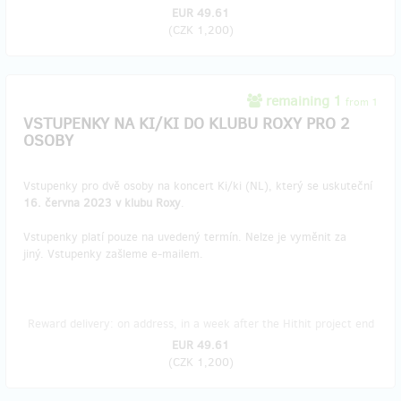
EUR 49.61
(
CZK 1,200
)
remaining 1
from 1
VSTUPENKY NA KI/KI DO KLUBU ROXY PRO 2
OSOBY
Vstupenky pro dvě osoby na koncert Ki/ki (NL), který se uskuteční
16. června 2023 v klubu Roxy
.
Vstupenky platí pouze na uvedený termín. Nelze je vyměnit za
jiný. Vstupenky zašleme e-mailem.
Reward delivery: on address, in a week after the Hithit project end
EUR 49.61
(
CZK 1,200
)