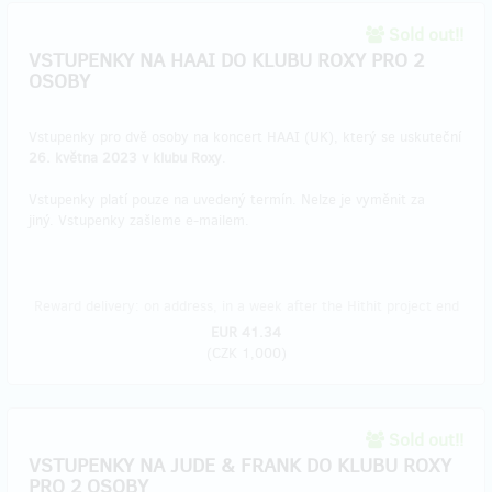
Sold out!!
VSTUPENKY NA HAAI DO KLUBU ROXY PRO 2
OSOBY
Vstupenky pro dvě osoby na koncert HAAI (UK), který se uskuteční
26. května 2023 v klubu Roxy
.
Vstupenky platí pouze na uvedený termín. Nelze je vyměnit za
jiný. Vstupenky zašleme e-mailem.
Reward delivery: on address, in a week after the Hithit project end
EUR 41.34
(
CZK 1,000
)
Sold out!!
VSTUPENKY NA JUDE & FRANK DO KLUBU ROXY
PRO 2 OSOBY