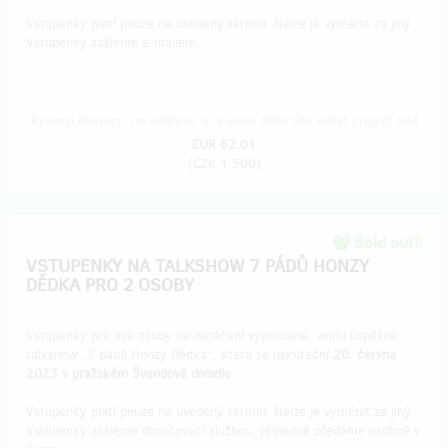
Vstupenky platí pouze na uvedený termín. Nelze je vyměnit za jiný.
Vstupenky zašleme e-mailem.
Reward delivery: on address, in a week after the Hithit project end
EUR 62.01
(
CZK 1,500
)
Sold out!!
VSTUPENKY NA TALKSHOW 7 PÁDŮ HONZY
DĚDKA PRO 2 OSOBY
Vstupenky pro dvě osoby na natáčení vyprodané, velmi úspěšné
talkshow „7 pádů Honzy Dědka“, která se uskuteční
20. června
2023 v pražském Švandově divadle
.
Vstupenky platí pouze na uvedený termín. Nelze je vyměnit za jiný.
Vstupenky zašleme doručovací službou, případně předáme osobně v