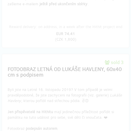
zašleme e-mailem
ještě před ukončením sbírky
.
Reward delivery: on address, in a week after the Hithit project end
EUR 74.41
(
CZK 1,800
)
sold 3
FOTOOBRAZ LETNÁ OD LUKÁŠE HAVLENY, 60x40
cm s podpisem
Byli jste na Letné 16. listopadu 2019? V tom případě je velmi
pravděpodobné, že jste zachyceni na fotografii (viz. galerie)
Lukáše
Havleny
, kterou pořídil nad střechou pódia. ✌️😍
Jen přispěvatelé na Hithitu
mají jedinečnou příležitost pořídit si
památku na tuto událost pro sebe, své děti či vnoučata. ❤️
Fotoobraz
podepsán autorem
.