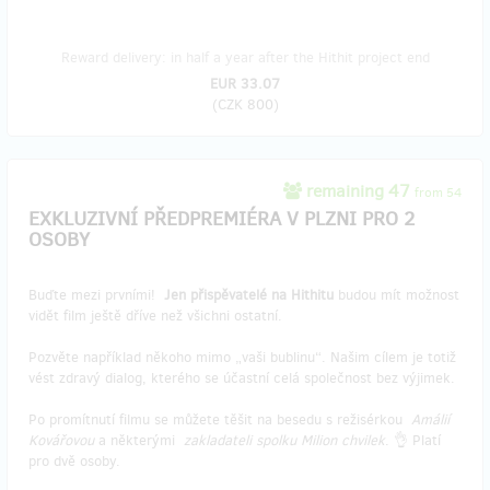
Reward delivery: in half a year after the Hithit project end
EUR 33.07
(
CZK 800
)
remaining 47
from 54
EXKLUZIVNÍ PŘEDPREMIÉRA V PLZNI PRO 2
OSOBY
Buďte mezi prvními!
Jen přispěvatelé na Hithitu
budou mít možnost
vidět film ještě dříve než všichni ostatní.
Pozvěte například někoho mimo „vaši bublinu“. Našim cílem je totiž
vést zdravý dialog, kterého se účastní celá společnost bez výjimek.
Po promítnutí filmu se můžete těšit na besedu s režisérkou
Amálií
Kovářovou
a některými
zakladateli spolku Milion chvilek
. 👌 Platí
pro dvě osoby.