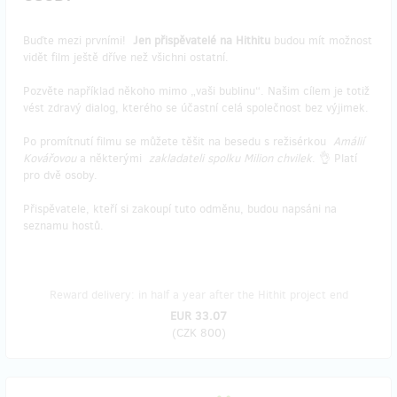
Buďte mezi prvními!
Jen přispěvatelé na Hithitu
budou mít možnost
vidět film ještě dříve než všichni ostatní.
Pozvěte například někoho mimo „vaši bublinu“. Našim cílem je totiž
vést zdravý dialog, kterého se účastní celá společnost bez výjimek.
Po promítnutí filmu se můžete těšit na besedu s režisérkou
Amálií
Kovářovou
a některými
zakladateli spolku Milion chvilek
. 👌 Platí
pro dvě osoby.
Přispěvatele, kteří si zakoupí tuto odměnu, budou napsáni na
seznamu hostů.
Reward delivery: in half a year after the Hithit project end
EUR 33.07
(
CZK 800
)