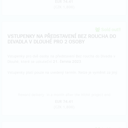
EUR 74.41
(
CZK 1,800
)
Sold out!!
VSTUPENKY NA PŘEDSTAVENÍ BEZ ROUCHA DO
DIVADLA V DLOUHÉ PRO 2 OSOBY
Vstupenky pro dvě osoby na představení Bez roucha do Divadla v
Dlouhé, které se uskuteční
21. června 2023
.
Vstupenky platí pouze na uvedený termín. Nelze je vyměnit za jiný.
Reward delivery: in a month after the Hithit project end
EUR 74.41
(
CZK 1,800
)