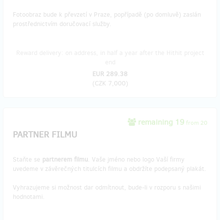
Fotoobraz bude k převzetí v Praze, popřípadě (po domluvě) zaslán
prostřednictvím doručovací služby.
Reward delivery: on address, in half a year after the Hithit project
end
EUR 289.38
(
CZK 7,000
)
remaining 19
from 20
PARTNER FILMU
Staňte se
partnerem filmu
. Vaše jméno nebo logo Vaší firmy
uvedeme v závěrečných titulcích filmu a obdržíte podepsaný plakát.
Vyhrazujeme si možnost dar odmítnout, bude-li v rozporu s našimi
hodnotami.