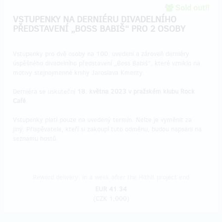
Sold out!!
VSTUPENKY NA DERNIÉRU DIVADELNÍHO
PŘEDSTAVENÍ „BOSS BABIŠ“ PRO 2 OSOBY
​Vstupenky pro dvě osoby na 100. uvedení a zároveň derniéry
úspěšného divadelního představení „Boss Babiš“, které vzniklo na
motivy stejnojmenné knihy Jaroslava Kmenty.
Derniéra se uskuteční
18. května 2023 v pražském klubu Rock
Café
.
Vstupenky platí pouze na uvedený termín. Nelze je vyměnit za
jiný. Přispěvatele, kteří si zakoupí tuto odměnu, budou napsáni na
seznamu hostů.
Reward delivery: in a week after the Hithit project end
EUR 41.34
(
CZK 1,000
)