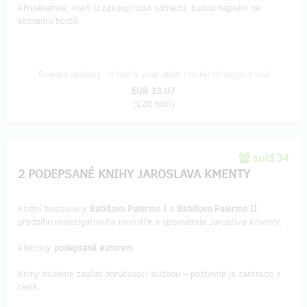
Přispěvatele, kteří si zakoupí tuto odměnu, budou napsáni na
seznamu hostů.
Reward delivery: in half a year after the Hithit project end
EUR 33.07
(
CZK 800
)
sold 34
2 PODEPSANÉ KNIHY JAROSLAVA KMENTY
Knižní bestsellery
Babišovo Palermo I
a
Babišovo Palermo II
předního investigativního novináře a spisovatele
Jaroslava Kmenty
.
Všechny
podepsané autorem
.
Knihy budeme zasílat doručovací službou – poštovné je zahrnuto v
ceně.