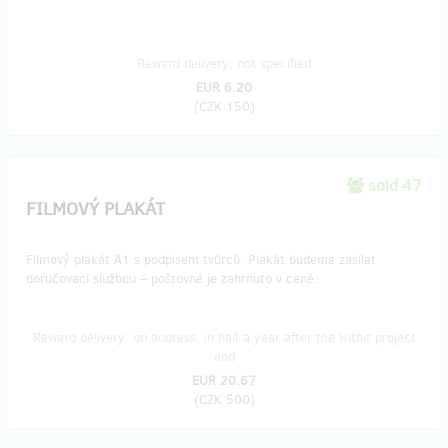
Reward delivery: not specified
EUR 6.20
(
CZK 150
)
sold 47
FILMOVÝ PLAKÁT
Filmový plakát A1 s podpisem tvůrců. Plakát budeme zasílat
doručovací službou – poštovné je zahrnuto v ceně.
Reward delivery: on address, in half a year after the Hithit project
end
EUR 20.67
(
CZK 500
)