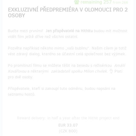
remaining 257
from 266
EXKLUZIVNÍ PŘEDPREMIÉRA V OLOMOUCI PRO 2
OSOBY
Buďte mezi prvními!
Jen přispěvatelé na Hithitu
budou mít možnost
vidět film ještě dříve než všichni ostatní.
Pozvěte například někoho mimo „vaši bublinu“. Našim cílem je totiž
vést zdravý dialog, kterého se účastní celá společnost bez výjimek.
Po promítnutí filmu se můžete těšit na besedu s režisérkou
Amálií
Kovářovou
a některými
zakladateli spolku Milion chvilek
. 👌 Platí
pro dvě osoby.
Přispěvatele, kteří si zakoupí tuto odměnu, budou napsáni na
seznamu hostů.
Reward delivery: in half a year after the Hithit project end
EUR 33.07
(
CZK 800
)