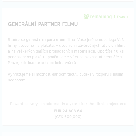
remaining 1
from 1
GENERÁLNÍ PARTNER FILMU
Staňte se
generálním partnerem
filmu. Vaše jméno nebo logo Vaší
firmy uvedeme na plakátu, v úvodních i závěrečných titulcích filmu
a na veškerých dalších propagačních materiálech. Obdržíte 10 ks
podepsaného plakátu, poděkujeme Vám na slavnostní premiéře v
Praze, kde budete stát po boku tvůrců.
Vyhrazujeme si možnost dar odmítnout, bude-li v rozporu s našimi
hodnotami.
Reward delivery: on address, in a year after the Hithit project end
EUR 24,803.64
(
CZK 600,000
)