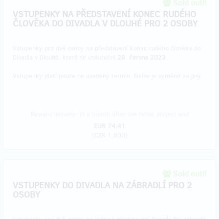
Sold out!!
VSTUPENKY NA PŘEDSTAVENÍ KONEC RUDÉHO
ČLOVĚKA DO DIVADLA V DLOUHÉ PRO 2 OSOBY
Vstupenky pro dvě osoby na představení Konec rudého člověka do
Divadla v Dlouhé, které se uskuteční
28. června 2023
.
Vstupenky platí pouze na uvedený termín. Nelze je vyměnit za jiný.
Reward delivery: in a month after the Hithit project end
EUR 74.41
(
CZK 1,800
)
Sold out!!
VSTUPENKY DO DIVADLA NA ZÁBRADLÍ PRO 2
OSOBY