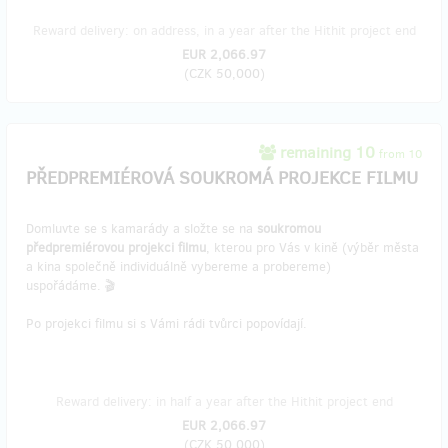
Reward delivery: on address, in a year after the Hithit project end
EUR 2,066.97
(
CZK 50,000
)
remaining 10
from 10
PŘEDPREMIÉROVÁ SOUKROMÁ PROJEKCE FILMU
Domluvte se s kamarády a složte se na
soukromou
předpremiérovou projekci filmu
, kterou pro Vás v kině (výběr města
a kina společně individuálně vybereme a probereme)
uspořádáme. 🎬
Po projekci filmu si s Vámi rádi tvůrci popovídají.
Reward delivery: in half a year after the Hithit project end
EUR 2,066.97
(
CZK 50,000
)