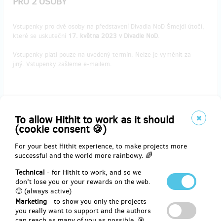
PRO 2 OSOBY
Vstupenky pro dvě osoby na představení Divadla NoD Šmejdi útočí,
které se uskuteční
17. května 2023 v Divadle NoD
.
Vstupenky platí pouze na uvedený termín. Nelze je vyměnit za
jiný. Vstupenky zašleme e-mailem.
Reward delivery: on address, in a week after the Hithit project end
EUR 62.01
To allow Hithit to work as it should
(
CZK 1,500
)
(cookie consent 🍪)
For your best Hithit experience, to make projects more
successful and the world more rainbowy. 🌈
remaining 1
from 1
Technical
- for Hithit to work, and so we
VSTUPENKY NA UNDERGROUND COMEDY CLUB
don't lose you or your rewards on the web.
DO DIVADLA NoD PRO 2 OSOBY
🙂 (always active)
Marketing
- to show you only the projects
Vstupenky pro dvě osoby na show Undergroung Comedy Club, která
you really want to support and the authors
se uskuteční
18. května 2023 v Divadle NoD
.
can reach as many of you as possible. 🎯