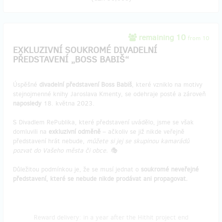
remaining 10
from 10
EXKLUZIVNÍ SOUKROMÉ DIVADELNÍ
PŘEDSTAVENÍ „BOSS BABIŠ“
Úspěšné
divadelní představení Boss Babiš
, které vzniklo na motivy
stejnojmenné knihy Jaroslava Kmenty, se odehraje posté a zároveň
naposledy
18. května 2023.
S Divadlem RePublika, které představení uvádělo, jsme se však
domluvili na
exkluzivní odměně
– ačkoliv se již nikde veřejně
představení hrát nebude,
můžete si jej se skupinou kamarádů
pozvat do Vašeho města či obce. 🎭
Důležitou podmínkou je, že se musí jednat o
soukromé neveřejné
představení, které se nebude nikde prodávat ani propagovat.
Reward delivery: in a year after the Hithit project end