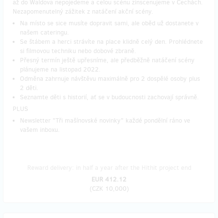
až do Waldova nepojedeme a celou scénu zinscenujeme v Čechách.
Nezapomenutelný zážitek z natáčení akční scény.
Na místo se sice musíte dopravit sami, ale oběd už dostanete v
našem cateringu.
Se štábem a herci strávíte na place klidně celý den. Prohlédnete
si filmovou techniku nebo dobové zbraně.
Přesný termín ještě upřesníme, ale předběžně natáčení scény
plánujeme na listopad 2022.
Odměna zahrnuje návštěvu maximálně pro 2 dospělé osoby plus
2 děti.
Seznamte děti s historií, ať se v budoucnosti zachovají správně.
PLUS
Newsletter "Tři mašínovské novinky" každé pondělní ráno ve
vašem inboxu.
Reward delivery: in half a year after the Hithit project end
EUR 412.12
(
CZK 10,000
)