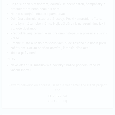
Dejte si drink s režisérem, doutník se scenáristou, šampaňský s
producentem nebo nealko s herci.
Na nic si stejně nebudete pamatovat.
Odměna zahrnuje vstup pro 2 osoby. Pozvi kamaráda, přítele,
přítelkyni, tátu nebo mámu. Nejlepší dárek k narozeninám, jaký
v životě dostanou.
Předpokládaný termín je na přelomu listopadu a prosince 2022 v
Praze.
Přesné místo a heslo pro vstup vám bude zasláno 12 hodin před
začátkem. Datum se však dozvíte již měsíc před akcí.
Jídlo a pití v ceně.
PLUS
Newsletter "Tři mašínovské novinky" každé pondělní ráno ve
vašem inboxu.
Reward delivery: on address, in half a year after the Hithit project
end
EUR 329.69
(
CZK 8,000
)