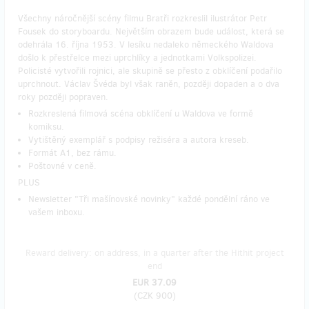
Všechny náročnější scény filmu Bratři rozkreslil ilustrátor Petr
Fousek do storyboardu. Největším obrazem bude událost, která se
odehrála 16. října 1953. V lesíku nedaleko německého Waldova
došlo k přestřelce mezi uprchlíky a jednotkami Volkspolizei.
Policisté vytvořili rojnici, ale skupině se přesto z obklíčení podařilo
uprchnout. Václav Švéda byl však raněn, později dopaden a o dva
roky později popraven.
Rozkreslená filmová scéna obklíčení u Waldova ve formě
komiksu.
Vytištěný exemplář s podpisy režiséra a autora kreseb.
Formát A1, bez rámu.
Poštovné v ceně.
PLUS
Newsletter "Tři mašínovské novinky" každé pondělní ráno ve
vašem inboxu.
Reward delivery: on address, in a quarter after the Hithit project
end
EUR 37.09
(
CZK 900
)