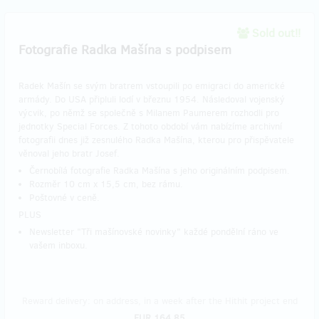
Sold out!!
Fotografie Radka Mašína s podpisem
Radek Mašín se svým bratrem vstoupili po emigraci do americké
armády. Do USA připluli lodí v březnu 1954. Následoval vojenský
výcvik, po němž se společně s Milanem Paumerem rozhodli pro
jednotky Special Forces. Z tohoto období vám nabízíme archivní
fotografii dnes již zesnulého Radka Mašína, kterou pro přispěvatele
věnoval jeho bratr Josef.
Černobílá fotografie Radka Mašína s jeho originálním podpisem.
Rozměr 10 cm x 15,5 cm, bez rámu.
Poštovné v ceně.
PLUS
Newsletter "Tři mašínovské novinky" každé pondělní ráno ve
vašem inboxu.
Reward delivery: on address, in a week after the Hithit project end
EUR 164.85