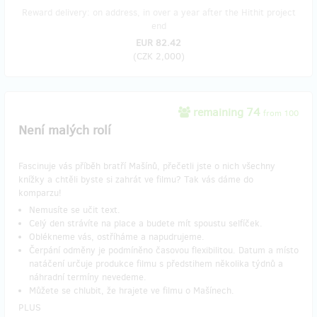
Reward delivery: on address, in over a year after the Hithit project
end
EUR 82.42
(
CZK 2,000
)
remaining 74
from 100
Není malých rolí
Fascinuje vás příběh bratří Mašínů, přečetli jste o nich všechny
knížky a chtěli byste si zahrát ve filmu? Tak vás dáme do
komparzu!
Nemusíte se učit text.
Celý den strávíte na place a budete mít spoustu selfíček.
Oblékneme vás, ostříháme a napudrujeme.
Čerpání odměny je podmíněno časovou flexibilitou. Datum a místo
natáčení určuje produkce filmu s předstihem několika týdnů a
náhradní termíny nevedeme.
Můžete se chlubit, že hrajete ve filmu o Mašínech.
PLUS​