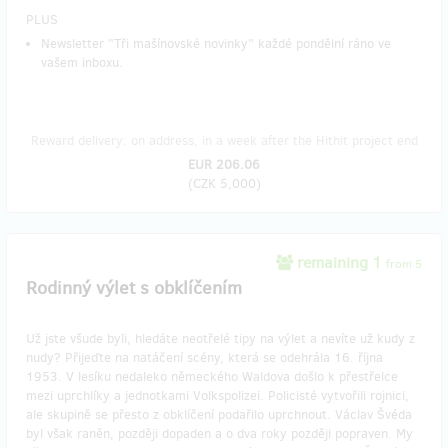
PLUS
Newsletter "Tři mašínovské novinky" každé pondělní ráno ve
vašem inboxu.
Reward delivery: on address, in a week after the Hithit project end
EUR 206.06
(
CZK 5,000
)
remaining 1
from 5
Rodinný výlet s obklíčením
Už jste všude byli, hledáte neotřelé tipy na výlet a nevíte už kudy z
nudy? Přijeďte na natáčení scény, která se odehrála 16. října
1953. V lesíku nedaleko německého Waldova došlo k přestřelce
mezi uprchlíky a jednotkami Volkspolizei. Policisté vytvořili rojnici,
ale skupině se přesto z obklíčení podařilo uprchnout. Václav Švéda
byl však raněn, později dopaden a o dva roky později popraven. My