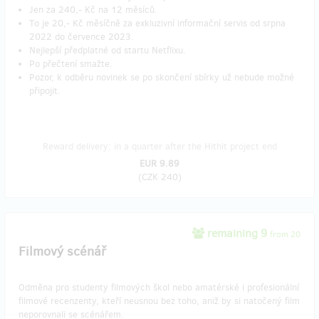
Jen za 240,- Kč na 12 měsíců.
To je 20,- Kč měsíčně za exkluzivní informační servis od srpna
2022 do července 2023.
Nejlepší předplatné od startu Netflixu.
Po přečtení smažte.
Pozor, k odběru novinek se po skončení sbírky už nebude možné
připojit.
Reward delivery: in a quarter after the Hithit project end
EUR 9.89
(
CZK 240
)
remaining 9
from 20
Filmový scénář
Odměna pro studenty filmových škol nebo amatérské i profesionální
filmové recenzenty, kteří neusnou bez toho, aniž by si natočený film
neporovnali se scénářem.