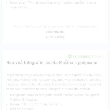
Newsletter "Tři mašínovské novinky" každé pondělní ráno ve
vašem inboxu.
Reward delivery: in half a year after the Hithit project end
EUR 206.06
(
CZK 5,000
)
remaining 1
from 2
Barevná fotografie Josefa Mašína s podpisem
Josef Mašín umí pilotovat snad všechno, co má motor a létá. Kdysi
měl coby vášnivý pilot na svém pozemku v Santa Barbaře dokonce
heliport. Jako připomínku časů, kdy se dopravním zácpám vyhýbal
vzduchem, nabízíme unikátní fotografii z rodinného archivu.
Podepsaná barevná fotografie Josefa Mašína v jeho helikoptéře
McDonnell Douglas.
Rozměr 10 cm x 15,5 cm, bez rámu.
Poštovné v ceně.