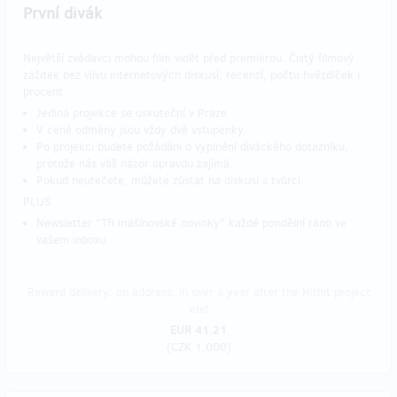
První divák
Největší zvědavci mohou film vidět před premiérou. Čistý filmový
zážitek bez vlivu internetových diskusí, recenzí, počtu hvězdiček i
procent.
Jediná projekce se uskuteční v Praze.
V ceně odměny jsou vždy dvě vstupenky.
Po projekci budete požádáni o vyplnění diváckého dotazníku,
protože nás váš názor opravdu zajímá.
Pokud neutečete, můžete zůstat na diskusi s tvůrci.
PLUS
Newsletter "Tři mašínovské novinky" každé pondělní ráno ve
vašem inboxu.
Reward delivery: on address, in over a year after the Hithit project
end
EUR 41.21
(
CZK 1,000
)