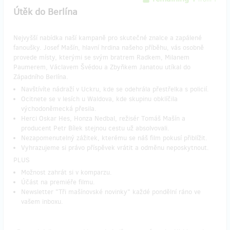
Útěk do Berlína
Nejvyšší nabídka naší kampaně pro skutečné znalce a zapálené
fanoušky. Josef Mašín, hlavní hrdina našeho příběhu, vás osobně
provede místy, kterými se svým bratrem Radkem, Milanem
Paumerem, Václavem Švédou a Zbyňkem Janatou utíkal do
Západního Berlína.
Navštívíte nádraží v Uckru, kde se odehrála přestřelka s policií.
Ocitnete se v lesích u Waldova, kde skupinu obklíčila
východoněmecká přesila.
Herci Oskar Hes, Honza Nedbal, režisér Tomáš Mašín a
producent Petr Bílek stejnou cestu už absolvovali.
Nezapomenutelný zážitek, kterému se náš film pokusí přiblížit.
Vyhrazujeme si právo příspěvek vrátit a odměnu neposkytnout.
PLUS
Možnost zahrát si v komparzu.
Účást na premiéře filmu.
Newsletter "Tři mašínovské novinky" každé pondělní ráno ve
vašem inboxu.