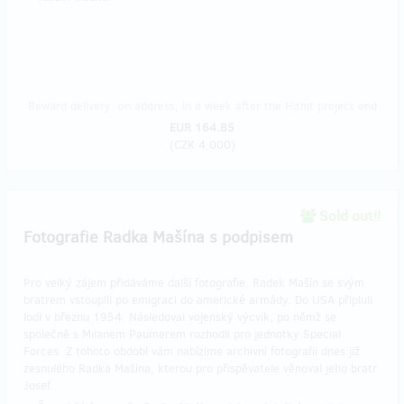
Reward delivery: on address, in a week after the Hithit project end
EUR 164.85
(
CZK 4,000
)
Sold out!!
Fotografie Radka Mašína s podpisem
Pro velký zájem přidáváme další fotografie. Radek Mašín se svým
bratrem vstoupili po emigraci do americké armády. Do USA připluli
lodí v březnu 1954. Následoval vojenský výcvik, po němž se
společně s Milanem Paumerem rozhodli pro jednotky Special
Forces. Z tohoto období vám nabízíme archivní fotografii dnes již
zesnulého Radka Mašína, kterou pro přispěvatele věnoval jeho bratr
Josef.