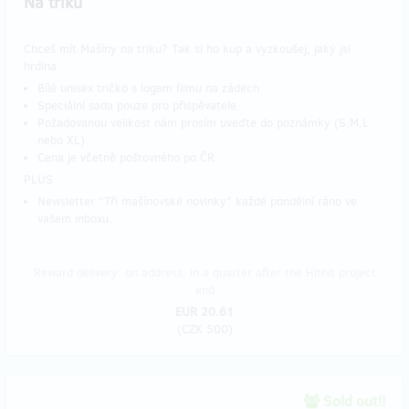
Na triku
Chceš mít Mašíny na triku? Tak si ho kup a vyzkoušej, jaký jsi
hrdina.
Bílé unisex tričko s logem filmu na zádech.
Speciální sada pouze pro přispěvatele.
Požadovanou velikost nám prosím uveďte do poznámky (S,M,L
nebo XL).
Cena je včetně poštovného po ČR.
PLUS
Newsletter "Tři mašínovské novinky" každé pondělní ráno ve
vašem inboxu.
Reward delivery: on address, in a quarter after the Hithit project
end
EUR 20.61
(
CZK 500
)
Sold out!!