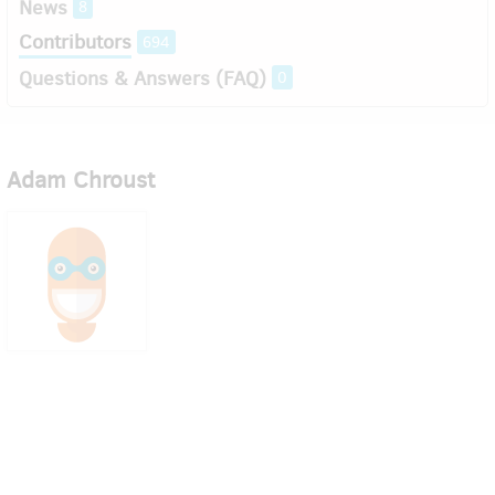
News
8
Contributors
694
Questions & Answers (FAQ)
0
Adam Chroust