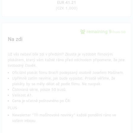
EUR 41.21
(
CZK 1,000
)
remaining 9
from 50
Na zdi
Už vás nebaví bíle zdi v předsíni? Zkuste je vyzdobit filmovým
plakátem, který vám každé ráno před odchodem připomene, že jste
svobodný člověk.
Oficiální plakát filmu Bratři podepsaný osobně Josefem Mašínem.
Upřímně zatím nevíme, jak bude vypadat. Prostě věříme, že
plakáty by se měly dělat až podle filmu. Ne naopak.
Číslovaná série, pouze 50 kusů.
Velikost A1.
Cena je včetně poštovného po ČR.
PLUS
Newsletter "Tři mašínovské novinky" každé pondělní ráno ve
vašem inboxu.