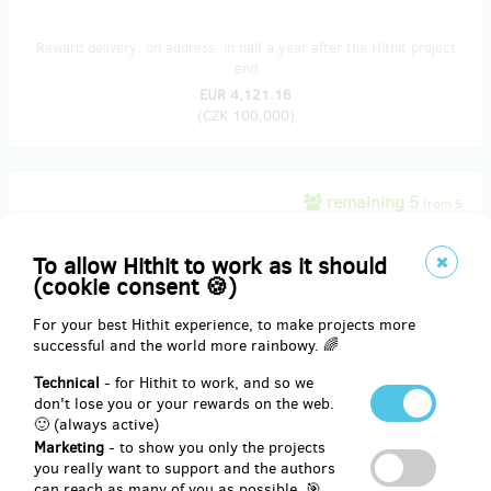
Reward delivery: on address, in half a year after the Hithit project
end
EUR 4,121.16
(
CZK 100,000
)
remaining 5
from 5
Zapiš se do historie!
To allow Hithit to work as it should
(cookie consent 🍪)
Jste netrpěliví a toužíte se zapsat do historie co nejdříve? Taky si
myslíte, že vaše jméno vytesané do mramoru ocení už jen
For your best Hithit experience, to make projects more
pozůstalí? Podpořte film o jednom z největších příběhů naší
successful and the world more rainbowy. 🌈
historie, navždy se vepište do dějin nejen kinematografie, a hlavně
si to užijte zaživa.
Technical
- for Hithit to work, and so we
Vaše jméno navždy vytesané v závěrečných titulcích filmu ve
don't lose you or your rewards on the web.
formě: Snímek finančně podpořili: [Jméno Příjmení].
🙂 (always active)
Uvedení ve všech jazykových verzích snímku pro kino, televizi i
Marketing
- to show you only the projects
video.
you really want to support and the authors
Ukažte své jméno v tom nejlepším světle.
can reach as many of you as possible. 🎯