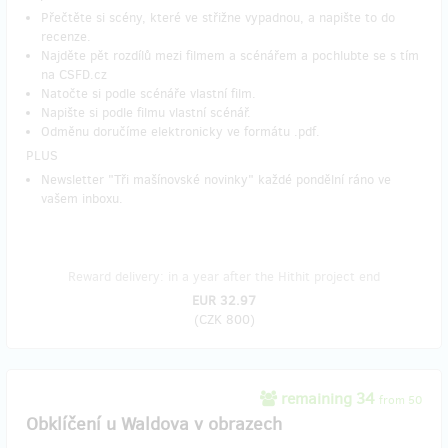
Přečtěte si scény, které ve střižne vypadnou, a napište to do
recenze.
Najděte pět rozdílů mezi filmem a scénářem a pochlubte se s tím
na CSFD.cz
Natočte si podle scénáře vlastní film.
Napište si podle filmu vlastní scénář.
Odměnu doručíme elektronicky ve formátu .pdf.
​PLUS
Newsletter "Tři mašínovské novinky" každé pondělní ráno ve
vašem inboxu.
Reward delivery: in a year after the Hithit project end
EUR 32.97
(
CZK 800
)
remaining 34
from 50
Obklíčení u Waldova v obrazech