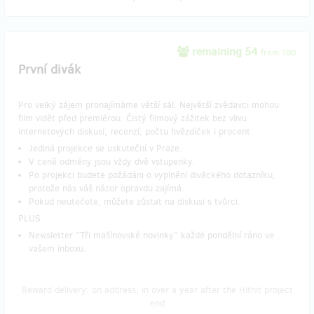
remaining 54
from 100
První divák
Pro velký zájem pronajímáme větší sál. Největší zvědavci mohou
film vidět před premiérou. Čistý filmový zážitek bez vlivu
internetových diskusí, recenzí, počtu hvězdiček i procent.
Jediná projekce se uskuteční v Praze.
V ceně odměny jsou vždy dvě vstupenky.
Po projekci budete požádáni o vyplnění diváckého dotazníku,
protože nás váš názor opravdu zajímá.
Pokud neutečete, můžete zůstat na diskusi s tvůrci.
PLUS
Newsletter "Tři mašínovské novinky" každé pondělní ráno ve
vašem inboxu.
Reward delivery: on address, in over a year after the Hithit project
end