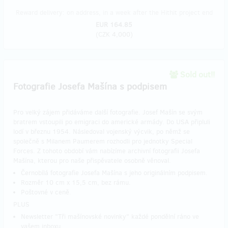
Reward delivery: on address, in a week after the Hithit project end
EUR 164.85
(
CZK 4,000
)
Sold out!!
Fotografie Josefa Mašína s podpisem
Pro velký zájem přidáváme další fotografie. Josef Mašín se svým
bratrem vstoupili po emigraci do americké armády. Do USA připluli
lodí v březnu 1954. Následoval vojenský výcvik, po němž se
společně s Milanem Paumerem rozhodli pro jednotky Special
Forces. Z tohoto období vám nabízíme archivní fotografii Josefa
Mašína, kterou pro naše přispěvatele osobně věnoval.
Černobílá fotografie Josefa Mašína s jeho originálním podpisem.
Rozměr 10 cm x 15,5 cm, bez rámu.
Poštovné v ceně.
PLUS
Newsletter "Tři mašínovské novinky" každé pondělní ráno ve
vašem inboxu.