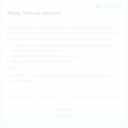
Sold out!!
Mapa, filmová rekvizita
Máte rádi historii, sbíráte starý věci a máte doma ještě nějaké
místo? Po skončení natáčení budeme mít ve skladu řadu filmových
rekvizit, které můžete adoptovat a dám jim nový smysl života.
Získejte věrnou repliku mapy, podle které skupina bratří Mašínů
utíkala do Západního Berlína.
Exemplář, který se opravdu objeví ve filmu.
Cena je včetně poštovného po ČR.
PLUS
Newsletter "Tři mašínovské novinky" každé pondělní ráno ve
vašem inboxu.
Reward delivery: on address, in half a year after the Hithit project
end
EUR 82.42
(
CZK 2,000
)