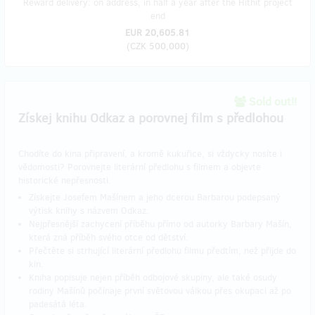
Reward delivery: on address, in half a year after the Hithit project
end
EUR 20,605.81
(
CZK 500,000
)
Sold out!!
Získej knihu Odkaz a porovnej film s předlohou
Chodíte do kina připravení, a kromě kukuřice, si vždycky nosíte i
vědomosti? Porovnejte literární předlohu s filmem a objevte
historické nepřesnosti.
Získejte Josefem Mašínem a jeho dcerou Barbarou podepsaný
výtisk knihy s názvem Odkaz.
Nejpřesnější zachycení příběhu přímo od autorky Barbary Mašín,
která zná příběh svého otce od dětství.
Přečtěte si strhující literární předlohu filmu předtím, než přijde do
kin.
Kniha popisuje nejen příběh odbojové skupiny, ale také osudy
rodiny Mašínů počínaje první světovou válkou přes okupaci až po
padesátá léta.