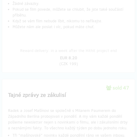
Žádné závazky.
Pokud se film povede, můžete se chlubit, že jste také součástí
příběhu.
Když se vám film nebude líbit, nikomu to neříkejte.
Můžete nám ale poslat i víc, pokud máte chuť.
Reward delivery: in a week after the Hithit project end
EUR 8.20
(
CZK 199
)
sold 47
Tajné zprávy ze zákulisí
Radek a Josef Mašínovi se společně s Milanem Paumerem do
Západního Berlína probojovali v pondělí. A my vám každé pondělí
pošleme newsletter nejen s novinkami o filmu, ale i zákulisními drby
a neznámými fakty. To všechno každý týden po dobu jednoho roku.
​Tři "mašínovské" novinky každé pondělní ráno ve vašem inboxu.