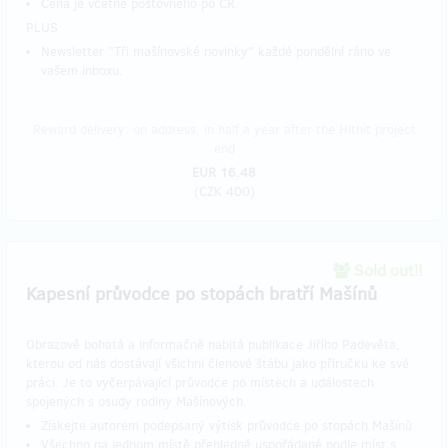
Cena je včetně poštovného po ČR.
PLUS
Newsletter "Tři mašínovské novinky" každé pondělní ráno ve
vašem inboxu.
Reward delivery: on address, in half a year after the Hithit project
end
EUR 16.48
(
CZK 400
)
Sold out!!
Kapesní průvodce po stopách bratří Mašínů
Obrazově bohatá a informačně nabitá publikace Jiřího Padevěta,
kterou od nás dostávají všichni členové štábu jako příručku ke své
práci. Je to vyčerpávající průvodce po místech a událostech
spojených s osudy rodiny Mašínových.
Získejte autorem podepsaný výtisk průvodce po stopách Mašínů.
Všechno na jednom místě přehledně uspořádané podle míst s