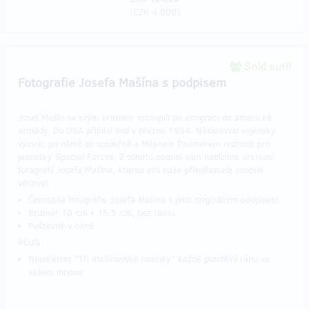
(
CZK 4,000
)
Sold out!!
Fotografie Josefa Mašína s podpisem
Josef Mašín se svým bratrem vstoupili po emigraci do americké
armády. Do USA připluli lodí v březnu 1954. Následoval vojenský
výcvik, po němž se společně s Milanem Paumerem rozhodli pro
jednotky Special Forces. Z tohoto období vám nabízíme archivní
fotografii Josefa Mašína, kterou pro naše přispěvatele osobně
věnoval.
Černobílá fotografie Josefa Mašína s jeho originálním podpisem.
Rozměr 10 cm x 15,5 cm, bez rámu.
Poštovné v ceně.
PLUS
Newsletter "Tři mašínovské novinky" každé pondělní ráno ve
vašem inboxu.