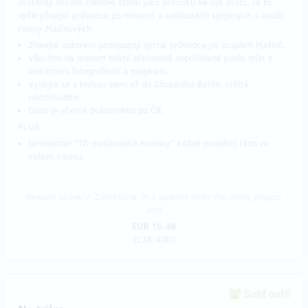
dostávají všichni členové štábu jako příručku ke své práci. Je to
vyčerpávající průvodce po místech a událostech spojených s osudy
rodiny Mašínových.
Získejte autorem podepsaný výtisk průvodce po stopách Mašínů.
Všechno na jednom místě přehledně uspořádané podle míst s
unikátními fotografiemi a mapkami.
Vydejte se s knihou sami až do Západního Berlín, určitě
nezabloudíte.
Cena je včetně poštovného po ČR.
PLUS
Newsletter "Tři mašínovské novinky" každé pondělní ráno ve
vašem inboxu.
Reward delivery: Zásilkovna, in a quarter after the Hithit project
end
EUR 16.48
(
CZK 400
)
Sold out!!