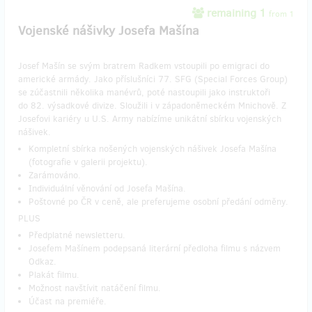
remaining 1
from 1
Vojenské nášivky Josefa Mašína
Josef Mašín se svým bratrem Radkem vstoupili po emigraci do
americké armády. Jako příslušníci 77. SFG (Special Forces Group)
se zúčastnili několika manévrů, poté nastoupili jako instruktoři
do 82. výsadkové divize. Sloužili i v západoněmeckém Mnichově. Z
Josefovi kariéry u U.S. Army nabízíme unikátní sbírku vojenských
nášivek.
Kompletní sbírka nošených vojenských nášivek Josefa Mašína
(fotografie v galerii projektu).
Zarámováno.
Individuální věnování od Josefa Mašína.
Poštovné po ČR v ceně, ale preferujeme osobní předání odměny.
PLUS
Předplatné newsletteru.
Josefem Mašínem podepsaná literární předloha filmu s názvem
Odkaz.
Plakát filmu.
Možnost navštívit natáčení filmu.
Účast na premiéře.