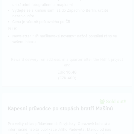
unikátními fotografiemi a mapkami.
Vydejte se s knihou sami až do Západního Berlín, určitě
nezabloudíte.
Cena je včetně poštovného po ČR.
PLUS
Newsletter "Tři mašínovské novinky" každé pondělní ráno ve
vašem inboxu.
Reward delivery: on address, in a quarter after the Hithit project
end
EUR 16.48
(
CZK 400
)
Sold out!!
Kapesní průvodce po stopách bratří Mašínů
Pro velký ohlas přidáváme další výtisky. Obrazově bohatá a
informačně nabitá publikace Jiřího Padevěta, kterou od nás