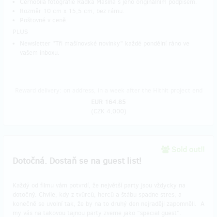
Černobílá fotografie Radka Mašína s jeho originálním podpisem.
Rozměr 10 cm x 15,5 cm, bez rámu.
Poštovné v ceně.
PLUS
Newsletter "Tři mašínovské novinky" každé pondělní ráno ve
vašem inboxu.
Reward delivery: on address, in a week after the Hithit project end
EUR 164.85
(
CZK 4,000
)
Sold out!!
Dotočná. Dostaň se na guest list!
Každý od filmu vám potvrdí, že největší party jsou vždycky na
dotočný. Chvíle, kdy z tvůrců, herců a štábu spadne stres, a
konečně se uvolní tak, že by na to druhý den nejraději zapomněli. A
my vás na takovou tajnou party zveme jako "special guest".