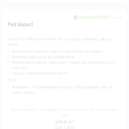
remaining 69
from 100
Pod kapucí
Chceš mít Mašíny na mikině? Tak si ji kup a vyzkoušej, jaký jsi
hrdina.
Černá unisex mikina s kapucí a logem filmu na zádech.
Speciální sada pouze pro přispěvatele.
Požadovanou velikost nám prosím uveďte do poznámky (S,M,L
nebo XL).
Cena je včetně poštovného po ČR.​
PLUS
Newsletter "Tři mašínovské novinky" každé pondělní ráno ve
vašem inboxu.
Reward delivery: on address, in a quarter after the Hithit project
end
EUR 41.21
(
CZK 1,000
)