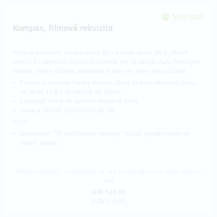
Sold out!!
Kompas, filmová rekvizita
Máte rádi historii, sbíráte starý věci a máte doma ještě nějaké
místo? Po skončení natáčení budeme mít ve skladu řadu filmových
rekvizit, které můžete adoptovat a dám jim nový smysl života.
Pořiďte si kompas Radka Mašína, který klukům ukazoval cestu
na sever, i když šli vlastně na Západ.
Exemplář, který se opravdu objeví ve filmu.
Cena je včetně poštovného po ČR.
PLUS
Newsletter "Tři mašínovské novinky" každé pondělní ráno ve
vašem inboxu.
Reward delivery: on address, in half a year after the Hithit project
end
EUR 123.63
(
CZK 3,000
)