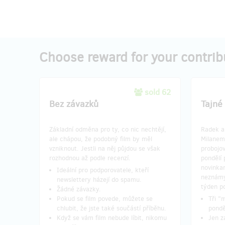
Choose reward for your contrib
sold 62
Bez závazků
Tajné 
Základní odměna pro ty, co nic nechtějí,
Radek a 
ale chápou, že podobný film by měl
Milanem
vzniknout. Jestli na něj půjdou se však
probojov
rozhodnou až podle recenzí.
pondělí 
novinkam
Ideální pro podporovatele, kteří
neznámý
newslettery házejí do spamu.
týden p
Žádné závazky.
Pokud se film povede, můžete se
​Tři 
chlubit, že jste také součástí příběhu.
pondě
Když se vám film nebude líbit, nikomu
Jen z