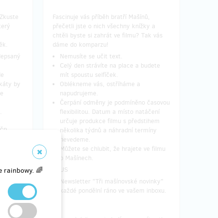
 Zkuste
Fascinuje vás příběh bratří Mašínů,
terý
přečetli jste o nich všechny knížky a
chtěli byste si zahrát ve filmu? Tak vás
ěk.
dáme do komparzu!
odepsaný
Nemusíte se učit text.
Celý den strávíte na place a budete
de
mít spoustu selfíček.
akáty by
Oblékneme vás, ostříháme a
Ne
napudrujeme.
Čerpání odměny je podmíněno časovou
.
flexibilitou. Datum a místo natáčení
určuje produkce filmu s předstihem
 ČR.
několika týdnů a náhradní termíny
nevedeme.
Můžete se chlubit, že hrajete ve filmu
vinky"
o Mašínech.
inboxu.
PLUS​
e rainbowy. 🌈
Newsletter "Tři mašínovské novinky"
každé pondělní ráno ve vašem inboxu.