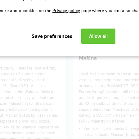
 delivery: on address, in over a
Reward delivery: on address, in
r after the Hithit project end
year after the Hithit project
more about cookies on the
Privacy policy
page where you can also cha
EUR 41.21
EUR 82.42
(
CZK 1,000
)
(
CZK 2,000
)
remaining 1
remaining
from 5
ný výlet s obklíčením
Vojenské nášivky Josef
Mašína
všude byli, hledáte neotřelé tipy
 a nevíte už kudy z nudy?
Josef Mašín se svým bratrem R
 na natáčení scény, která se
vstoupili po emigraci do americk
 16. října 1953. V lesíku
armády. Jako příslušníci 77. SFG
o německého Waldova došlo k
Forces Group) se zúčastnili někol
ce mezi uprchlíky a jednotkami
manévrů, poté nastoupili jako ins
zei. Policisté vytvořili rojnici, ale
do 82. výsadkové divize. Sloužili i
se přesto z obklíčení podařilo
západoněmeckém Mnichově. Z Jo
ut. Václav Švéda byl však raněn,
kariéry u U.S. Army nabízíme uni
dopaden a o dva roky později
sbírku vojenských nášivek.
n. My až do Waldova nepojedeme
Kompletní sbírka nošených vo
 scénu zinscenujeme v Čechách.
nášivek Josefa Mašína (fotogra
enutelný zážitek z natáčení