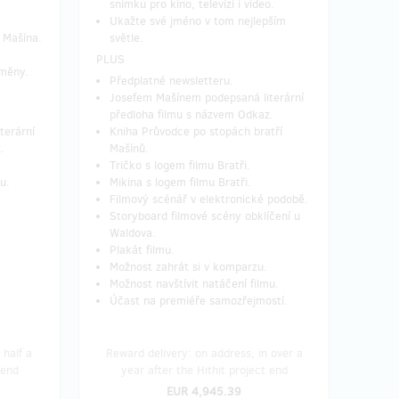
snímku pro kino, televizi i video.
Ukažte své jméno v tom nejlepším
a Mašína.
světle.
PLUS
dměny.
Předplatné newsletteru.
Josefem Mašínem podepsaná literární
předloha filmu s názvem Odkaz.
terární
Kniha Průvodce po stopách bratří
.
Mašínů.
Tričko s logem filmu Bratři.
u.
Mikina s logem filmu Bratři.
Filmový scénář v elektronické podobě.
Storyboard filmové scény obklíčení u
Waldova.
Plakát filmu.
Možnost zahrát si v komparzu.
Možnost navštívit natáčení filmu.
Účast na premiéře samozřejmostí.
 half a
Reward delivery: on address, in over a
 end
year after the Hithit project end
EUR 4,945.39