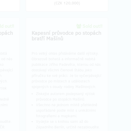
(
CZK 120,000
)
d out!!
Sold out!!
opách
Kapesní průvodce po stopách
bratří Mašínů
bitá
Pro velký ohlas přidáváme další výtisky.
u od nás
Obrazově bohatá a informačně nabitá
ako
publikace Jiřího Padevěta, kterou od nás
pávající
dostávají všichni členové štábu jako
h
příručku ke své práci. Je to vyčerpávající
vých.
průvodce po místech a událostech
spojených s osudy rodiny Mašínových.
tisk
Získejte autorem podepsaný výtisk
ledně
průvodce po stopách Mašínů.
tními
Všechno na jednom místě přehledně
uspořádané podle míst s unikátními
fotografiemi a mapkami.
oudíte.
Vydejte se s knihou sami až do
 ČR.
Západního Berlín, určitě nezabloudíte.