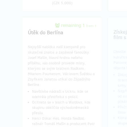
(
CZK 5,000
)
remaining 1
from 1
Získe
Útěk do Berlína
film 
Nejvyšší nabídka naší kampaně pro
Chodíte 
skutečné znalce a zapálené fanoušky.
kukuřice
Josef Mašín, hlavní hrdina našeho
Porovnej
příběhu, vás osobně provede místy,
objevte 
kterými se svým bratrem Radkem,
Milanem Paumerem, Václavem Švédou a
Získe
Zbyňkem Janatou utíkal do Západního
dcero
Berlína.
knihy
Nejpř
Navštívíte nádraží v Uckru, kde se
od au
odehrála přestřelka s policií.
příbě
Ocitnete se v lesích u Waldova, kde
Přečtě
skupinu obklíčila východoněmecká
filmu
přesila.
Kniha
Herci Oskar Hes, Honza Nedbal,
skupi
režisér Tomáš Mašín a producent Petr