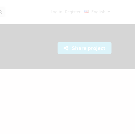
Log in
Register
English
Share project