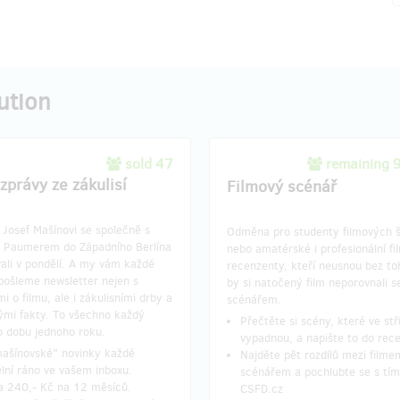
ution
sold 47
remaining 
zprávy ze zákulisí
Filmový scénář
Josef Mašínovi se společně s
Odměna pro studenty filmových š
 Paumerem do Západního Berlína
nebo amatérské i profesionální fi
ali v pondělí. A my vám každé
recenzenty, kteří neusnou bez to
pošleme newsletter nejen s
by si natočený film neporovnali s
i o filmu, ale i zákulisními drby a
scénářem.
mi fakty. To všechno každý
Přečtěte si scény, které ve stř
o dobu jednoho roku.
vypadnou, a napište to do rec
"mašínovské" novinky každé
Najděte pět rozdílů mezi filme
lní ráno ve vašem inboxu.
scénářem a pochlubte se s tím
a 240,- Kč na 12 měsíců.
CSFD.cz