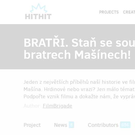
PROJECTS
CREAT
BRATŘI. Staň se sou
bratrech Mašínech!
Jeden z největších příběhů naší historie ve f
Mašína. Hrdinové nebo vrazi? Jen málo témat 
Podpořte vznik filmu a dokažte nám, že vyprá
Author:
FilmBrigade
Project
News
Contributors
8
694