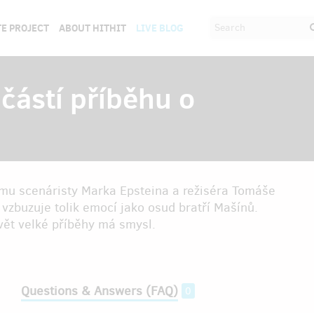
E PROJECT
ABOUT HITHIT
LIVE BLOG
částí příběhu o
ilmu scenáristy Marka Epsteina a režiséra Tomáše
vzbuzuje tolik emocí jako osud bratří Mašínů.
vět velké příběhy má smysl.
Questions & Answers (FAQ)
0