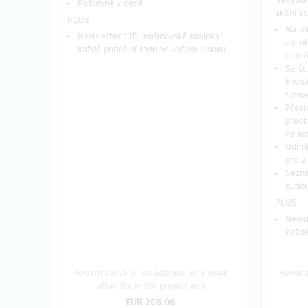
Poštovné v ceně.
akční sc
PLUS
Na mí
Newsletter "Tři mašínovské novinky"
ale o
každé pondělní ráno ve vašem inboxu.
cater
Se št
klidn
filmo
Přesn
předb
na li
Odměn
pro 2
Sezna
budou
PLUS
Newsl
každé
Reward delivery: on address, in a week
Reward 
after the Hithit project end
EUR 206.06