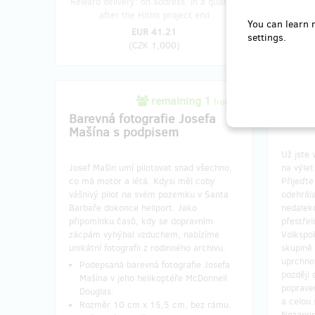
Reward delivery: on address, in a quarter
Reward
after the Hithit project end
yea
You can learn 
EUR 41.21
settings.
(
CZK 1,000
)
remaining 1
from 2
Barevná fotografie Josefa
Rodin
Mašína s podpisem
Už jste 
Josef Mašín umí pilotovat snad všechno,
na výlet
co má motor a létá. Kdysi měl coby
Přijeďte
vášnivý pilot na svém pozemku v Santa
odehrála
Barbaře dokonce heliport. Jako
nedalek
připomínku časů, kdy se dopravním
přestřel
zácpám vyhýbal vzduchem, nabízíme
Volkspoli
unikátní fotografii z rodinného archivu.
skupině 
uprchno
Podepsaná barevná fotografie Josefa
později 
Mašína v jeho helikoptéře McDonnell
poprave
Douglas.
a celou
Rozměr 10 cm x 15,5 cm, bez rámu.
Nezapom