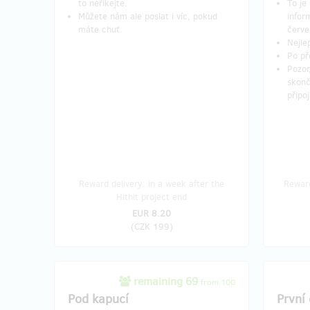
to neříkejte.
To je
Můžete nám ale poslat i víc, pokud
infor
máte chuť.
červ
Nejle
Po př
Pozor
skonč
připoj
Reward delivery: in a week after the
Reward
Hithit project end
EUR 8.20
(
CZK 199
)
remaining 69
from 100
Pod kapucí
První