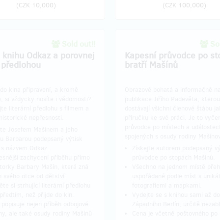
(
CZK 10,000
)
(
CZK 100,000
)
Sold out!!
Sol
j knihu Odkaz a porovnej
Kapesní průvodce po st
s předlohou
bratří Mašínů
do kina připravení, a kromě
Obrazově bohatá a informačně na
, si vždycky nosíte i vědomosti?
publikace Jiřího Padevěta, ktero
te literární předlohu s filmem a
dostávají všichni členové štábu j
historické nepřesnosti.
příručku ke své práci. Je to vyčer
průvodce po místech a událostec
jte Josefem Mašínem a jeho
spojených s osudy rodiny Mašíno
u Barbarou podepsaný výtisk
 s názvem Odkaz.
Získejte autorem podepsaný vý
esnější zachycení příběhu přímo
průvodce po stopách Mašínů.
torky Barbary Mašín, která zná
Všechno na jednom místě přeh
h svého otce od dětství.
uspořádané podle míst s uniká
te si strhující literární předlohu
fotografiemi a mapkami.
 předtím, než přijde do kin.
Vydejte se s knihou sami až do
 popisuje nejen příběh odbojové
Západního Berlín, určitě nezabl
ny, ale také osudy rodiny Mašínů
Cena je včetně poštovného po