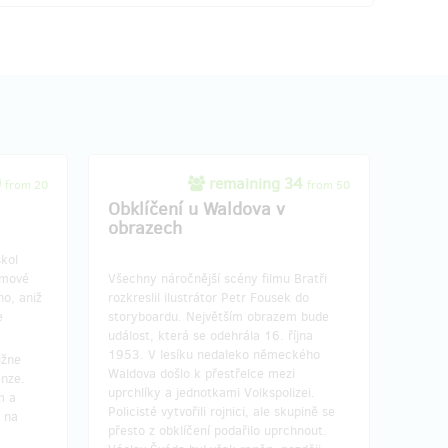
9
remaining 34
from 20
from 50
Obklíčení u Waldova v
obrazech
kol
lmové
Všechny náročnější scény filmu Bratři
ho, aniž
rozkreslil ilustrátor Petr Fousek do
e
storyboardu. Největším obrazem bude
událost, která se odehrála 16. října
1953. V lesíku nedaleko německého
ižne
Waldova došlo k přestřelce mezi
enze.
uprchlíky a jednotkami Volkspolizei.
m a
Policisté vytvořili rojnici, ale skupině se
 na
přesto z obklíčení podařilo uprchnout.