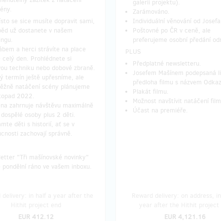
galerii projektu).
ény.
Zarámováno.
sto se sice musíte dopravit sami,
Individuální věnování od Josef
běd už dostanete v našem
Poštovné po ČR v ceně, ale
ingu.
preferujeme osobní předání o
ábem a herci strávíte na place
PLUS
ě celý den. Prohlédnete si
Předplatné newsletteru.
vou techniku nebo dobové zbraně.
Josefem Mašínem podepsaná li
ý termín ještě upřesníme, ale
předloha filmu s názvem Odkaz
ěžně natáčení scény plánujeme
Plakát filmu.
stopad 2022.
Možnost navštívit natáčení film
a zahrnuje návštěvu maximálně
Účast na premiéře.
 dospělé osoby plus 2 děti.
mte děti s historií, ať se v
cnosti zachovají správně.
etter "Tři mašínovské novinky"
 pondělní ráno ve vašem inboxu.
delivery: in half a year after the
Reward delivery: on address, in
Hithit project end
year after the Hithit project
EUR 412.12
EUR 4,121.16