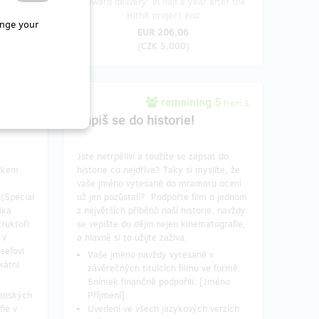
 over a
Reward delivery: in half a year after the
 end
Hithit project end
nge your
EUR 206.06
(
CZK 5,000
)
 1
remaining 5
from 1
from 5
a
Zapiš se do historie!
Jste netrpěliví a toužíte se zapsat do
adkem
historie co nejdříve? Taky si myslíte, že
é
vaše jméno vytesané do mramoru ocení
 (Special
už jen pozůstalí? Podpořte film o jednom
ika
z největších příběhů naší historie, navždy
truktoři
se vepište do dějin nejen kinematografie,
 v
a hlavně si to užijte zaživa.
sefovi
Vaše jméno navždy vytesané v
kátní
závěrečných titulcích filmu ve formě:
Snímek finančně podpořili: [Jméno
jenských
Příjmení].
fie v
Uvedení ve všech jazykových verzích