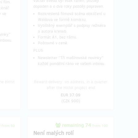
Václav Švéda byl však raněn, později
í film.
dopaden a o dva roky později popraven.
cénář.
y ve
Rozkreslená filmová scéna obklíčení u
Waldova ve formě komiksu.
Vytištěný exemplář s podpisy režiséra
a autora kreseb.
vinky"
Formát A1, bez rámu.
inboxu.
Poštovné v ceně.
PLUS
Newsletter "Tři mašínovské novinky"
každé pondělní ráno ve vašem inboxu.
he Hithit
Reward delivery: on address, in a quarter
after the Hithit project end
EUR 37.09
(
CZK 900
)
9
remaining 74
from 50
from 100
Není malých rolí