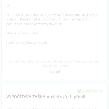
🍯
Máte rádi sladké dobré skutky? My také! Proto jsme spojili síly se
včelařem Patrikem (Světlo od Včel)! A nabízíme vám 500 g
poctivého medu od opravdových včelek.
Mlsejte za dobrou věc!
(doprava je zahrnuta v ceně)
Doručení odměny: na poštovní adresu, do čtvrt roku po ukončení
projektu na Hithitu
300 Kč
prodáno 10
VYPOČÍTAVÁ TAŠKA = chci svá tři přání!