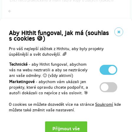
“Chci něco praktického a mám rád/a vtipy o zlatých rybkách!”
🐠
Jaký by byl svět bez matematiky? Bez počítání a čísel? Na to vám
odpoví naše plátěná taška! Že máte doma fixy na textil a můžete si
Aby Hithit fungoval, jak má (souhlas
tak tašku vybarvit? Výborně!
s cookies 🍪)
Za matematiku s úsměvem!
Pro váš nejlepší zážitek z Hithitu, aby byly projekty
úspěšnější a svět duhovější. 🌈
(doprava je zahrnuta v ceně)
Technické
- aby Hithit fungoval, abychom
vás na webu neztratili a aby se neztrácely
ani vaše odměny. 🙂 (vždy aktivní)
Doručení odměny: na poštovní adresu, do čtvrt roku po ukončení
Marketingové
- abychom vám ukázali jen
projektu na Hithitu
projekty, které opravdu chcete podpořit, a
350 Kč
autoři dokázali co nejvíce z vás oslovit. 🎯
O cookies se můžete dozvedět více na stránce
Soukromí
kde
můžete také změnit vaše nastavení.
prodáno 165
PROCVIČOVÁNÍ SE VČELKOU = chci Včelku
domů!