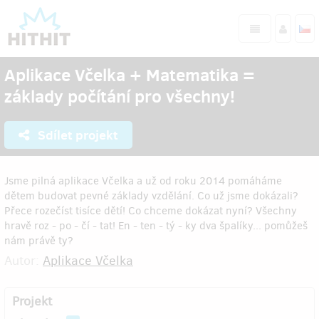
Aplikace Včelka + Matematika =
základy počítání pro všechny!
Sdílet projekt
Jsme pilná aplikace Včelka a už od roku 2014 pomáháme
dětem budovat pevné základy vzdělání. Co už jsme dokázali?
Přece rozečíst tisíce dětí! Co chceme dokázat nyní? Všechny
hravě roz - po - čí - tat! En - ten - tý - ky dva špalíky... pomůžeš
nám právě ty?
Autor:
Aplikace Včelka
Projekt