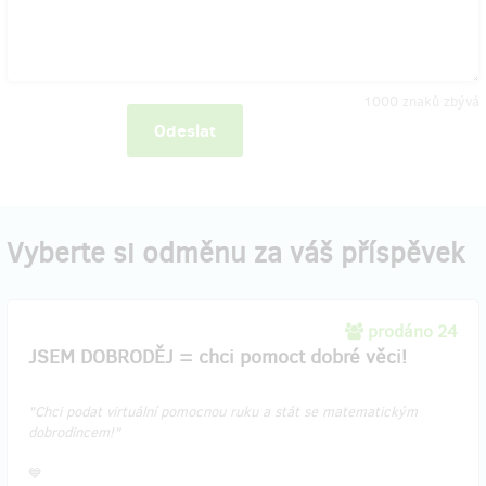
1000
znaků zbývá
Odeslat
Vyberte si odměnu za váš příspěvek
prodáno 24
JSEM DOBRODĚJ = chci pomoct dobré věci!
"Chci podat virtuální pomocnou ruku a stát se matematickým
dobrodincem!"
💙