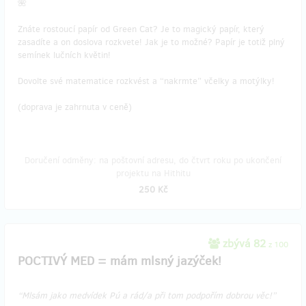
🌺
Znáte rostoucí papír od Green Cat? Je to magický papír, který
zasadíte a on doslova rozkvete! Jak je to možné? Papír je totiž plný
semínek lučních květin!
Dovolte své matematice rozkvést a “nakrmte” včelky a motýlky!
(doprava je zahrnuta v ceně)
Doručení odměny: na poštovní adresu, do čtvrt roku po ukončení
projektu na Hithitu
250 Kč
zbývá 82
z 100
POCTIVÝ MED = mám mlsný jazýček!
“Mlsám jako medvídek Pú a rád/a při tom podpořím dobrou věc!”