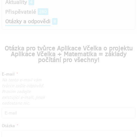
Aktuality
4
Přispěvatelé
280
Otázky a odpovědi
8
Otázka pro tvůrce Aplikace Včelka o projektu
Aplikace Včelka + Matematika = základy
počítání pro všechny!
E-mail
Na tento e-mail vám
tvůrce zašle odpověď.
Prosím zadejte
existující e-mail, jinak
nedostane nic.
Otázka