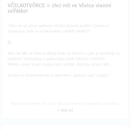
VČELKOTVŮRCE = chci mít ve Včelce vlastní
zvířátko!
"Chci se na vývoji aplikace Včelka aktivně podílet! Vyberu a
pojmenuju zvíře ve včelkovském SAFARI PARKU!"
🦁
Víte, že děti ve Včelce sbírají body za aktivitu a pak je vyměňují za
zvířátka? Vymyslete a pojmenujte nové zvířátko v SAFARI
PARKU, které si pak budou moct pořídit všechny ostatní děti.
Staňte se včelkotvůrcem a zanechte v aplikaci svůj "podpis"!
Doručení odměny: do čtvrt roku po ukončení projektu na Hithitu
1 000 Kč