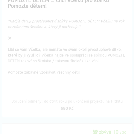
POMOZTE DĚTEM = chci Včelku pro sbírku
Pomozte dětem!
“Rád/a daruji prostřednictví sbírky POMOZTE DĚTEM Včelku na rok
neznámému školákovi, který ji potřebuje!"
💓
Líbí se vám Včelka, ale nemáte ve svém okolí prvostupňové dítko,
které by ji využilo?
Včelka najde ve spolupráci se sbírkou POMOZTE
DĚTEM takového školáka / takovou školačku za vás!
Pomozte zábavně vzdělávat všechny děti!
Doručení odměny: do čtvrt roku po ukončení projektu na Hithitu
690 Kč
zbývá 10
z 30