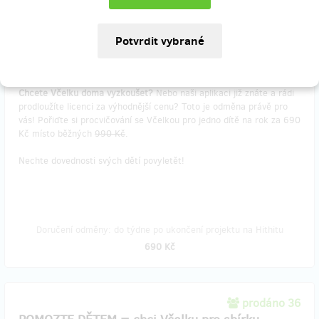
“Mám (či znám) malého školáka, kterému chci aplikaci Včelka na
rok zakoupit!”
🐝
Chcete Včelku doma vyzkoušet?
Nebo naši aplikaci již znáte a rádi
prodloužíte licenci za výhodnější cenu? Toto je odměna právě pro
vás! Pořiďte si procvičování se Včelkou pro jedno dítě na rok za 690
Kč místo běžných
990 Kč
.
Nechte dovednosti svých dětí povyletět!
Doručení odměny: do týdne po ukončení projektu na Hithitu
690 Kč
prodáno 36