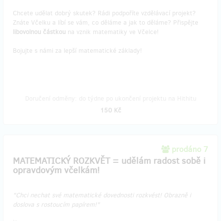
Chcete udělat dobrý skutek? Rádi podpoříte vzdělávací projekt?
Znáte Včelku a líbí se vám, co děláme a jak to děláme? Přispějte
libovolnou částkou
na vznik matematiky ve Včelce!
Bojujte s námi za lepší matematické základy!
Doručení odměny: do týdne po ukončení projektu na Hithitu
150 Kč
prodáno 7
MATEMATICKÝ ROZKVĚT = udělám radost sobě i
opravdovým včelkám!
"Chci nechat své matematické dovednosti rozkvést! Obrazně i
doslova s rostoucím papírem!"