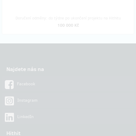
Doručení odměny: do týdne po ukončení projektu na Hithitu
100 000 Kč
Najdete nás na
Facebook
Instagram
LinkedIn
Hithit