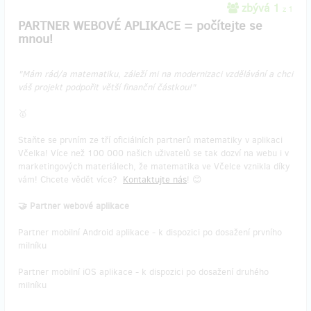
zbývá 1
z 1
PARTNER WEBOVÉ APLIKACE = počítejte se
mnou!
"Mám rád/a matematiku, záleží mi na modernizaci vzdělávání a chci
váš projekt podpořit větší finanční částkou!"
🥇
Staňte se prvním ze tří oficiálních partnerů matematiky v aplikaci
Včelka! Více než 100 000 našich uživatelů se tak dozví na webu i v
marketingových materiálech, že matematika ve Včelce vznikla díky
vám! Chcete vědět více?
Kontaktujte nás
! 😊
🤝 Partner webové aplikace
Partner mobilní Android aplikace - k dispozici po dosažení prvního
milníku
Partner mobilní iOS aplikace - k dispozici po dosažení druhého
milníku