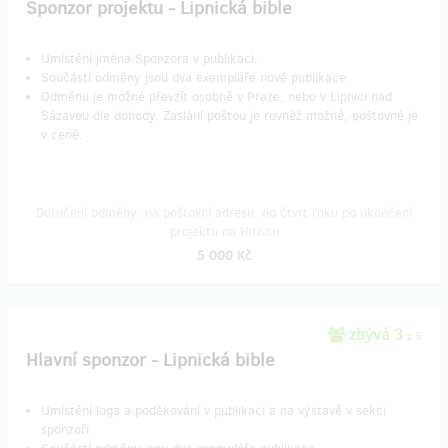
Sponzor projektu - Lipnická bible
Umístění jména Sponzora v publikaci.
Součástí odměny jsou dva exempláře nové publikace.
Odměnu je možné převzít osobně v Praze, nebo v Lipnici nad
Sázavou dle dohody. Zaslání poštou je rovněž možné, poštovné je
v ceně.
Doručení odměny: na poštovní adresu, do čtvrt roku po ukončení
projektu na Hithitu
5 000 Kč
zbývá 3
z 5
Hlavní sponzor - Lipnická bible
Umístění loga a poděkování v publikaci a na výstavě v sekci
sponzoři.