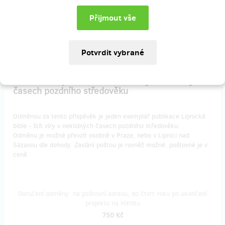
Doručení odměny: na poštovní adresu, do čtvrt roku po ukončení
projektu na Hithitu
540 Kč
zbývá 4
z 50
Publikace Lipnická bible - štít víry v neklidných
časech pozdního středověku
Odměnou za tento příspěvěk je jeden exemplář publikace Lipnická
bible - štít víry v neklidných časech pozdního středověku.
Odměnu je možné převzít osobně v Praze, nebo v Lipnici nad
Sázavou dle dohody. Zaslání poštou je rovněž možné, poštovné je v
ceně.
Doručení odměny: na poštovní adresu, do čtvrt roku po ukončení
projektu na Hithitu
750 Kč