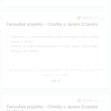
zbývá 47
z 50
Fanoušek projektu - Chvilky s Janem Zrzavým
Odměnou za tento příspěvek je jeden exemplář knížky Chvilky s
Janem Zrzavým.
Odměnu je možné převzít osobně v Praze, nebo v Lipnici nad
Sázavou dle dohody.
Doručení odměny: na poštovní adresu, do čtvrt roku po ukončení
projektu na Hithitu
200 Kč
zbývá 16
z 20
Fanoušek projektu - Chvilky s Janem Zrzavým