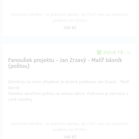
Doručení odměny: na poštovní adresu, do čtvrt roku po ukončení
projektu na Hithitu
100 Kč
zbývá 18
z 20
Fanoušek projektu - Jan Zrzavý - Malíř básník
(poštou)
Odměnou za tento příspěvek je drobná publikace Jan Zrzavý - Malíř
básník.
Odměnu doručíme poštou na adresu dárce. Poštovné je zahrnuto v
ceně odměny.
Doručení odměny: na poštovní adresu, do čtvrt roku po ukončení
projektu na Hithitu
140 Kč