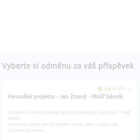
Vyberte si odměnu za váš příspěvek
zbývá 49
z 50
Fanoušek projektu - Jan Zrzavý - Malíř básník
Odměnou za tento příspěvek je drobná publikace Jan Zrzavý - Malíř
básník.
Odměnu je možné převzít osobně v Praze, nebo v Lipnici nad
Sázavou dle dohody.