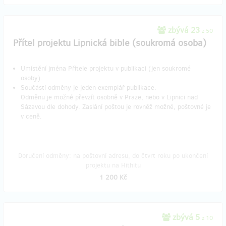
zbývá 23
z 50
Přítel projektu Lipnická bible (soukromá osoba)
Umístění jména Přítele projektu v publikaci (jen soukromé
osoby).
Součástí odměny je jeden exemplář publikace.
Odměnu je možné převzít osobně v Praze, nebo v Lipnici nad
Sázavou dle dohody. Zaslání poštou je rovněž možné, poštovné je
v ceně.
Doručení odměny: na poštovní adresu, do čtvrt roku po ukončení
projektu na Hithitu
1 200 Kč
zbývá 5
z 10