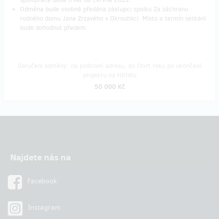
Odměna bude osobně předána zástupci spolku Za záchranu
rodného domu Jana Zrzavého v Okrouhlici. Místo a termín setkání
bude dohodnut předem.
Doručení odměny: na poštovní adresu, do čtvrt roku po ukončení
projektu na Hithitu
50 000 Kč
Najdete nás na
Facebook
Instagram