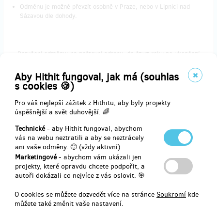
Odměnu je možné převzít osobně v Praze, nebo v Lipnici nad
Sázavou dle dohody.
Doručení odměny: na poštovní adresu, do čtvrt roku po ukončení
projektu na Hithitu
Aby Hithit fungoval, jak má (souhlas
500 Kč
s cookies 🍪)
Pro váš nejlepší zážitek z Hithitu, aby byly projekty
úspěšnější a svět duhovější. 🌈
zbývá 19
z 20
Přítel projektu - knižní publikace Jan Zrzavý a
Technické
- aby Hithit fungoval, abychom
Bohuslav Martinů (poštou)
vás na webu neztratili a aby se neztrácely
ani vaše odměny. 🙂 (vždy aktivní)
Marketingové
- abychom vám ukázali jen
Odměnou za tento příspěvek je kniha Jan Zrzavý a Bohuslav Martinů
projekty, které opravdu chcete podpořit, a
vydaná spolkem Za záchranu rodného domu malíře Jana Zrzavého.
autoři dokázali co nejvíce z vás oslovit. 🎯
Odměnu doručíme poštou na adresu dárce. Poštovné je zahrnuto v
ceně odměny.
O cookies se můžete dozvedět více na stránce
Soukromí
kde
můžete také změnit vaše nastavení.