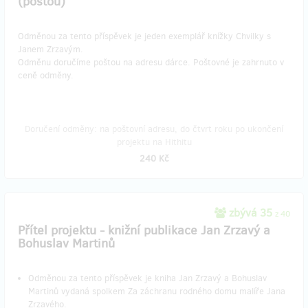
(poštou)
Odměnou za tento příspěvek je jeden exemplář knížky Chvilky s
Janem Zrzavým.
Odměnu doručíme poštou na adresu dárce. Poštovné je zahrnuto v
ceně odměny.
Doručení odměny: na poštovní adresu, do čtvrt roku po ukončení
projektu na Hithitu
240 Kč
zbývá 35
z 40
Přítel projektu - knižní publikace Jan Zrzavý a
Bohuslav Martinů
Odměnou za tento příspěvek je kniha Jan Zrzavý a Bohuslav
Martinů vydaná spolkem Za záchranu rodného domu malíře Jana
Zrzavého.