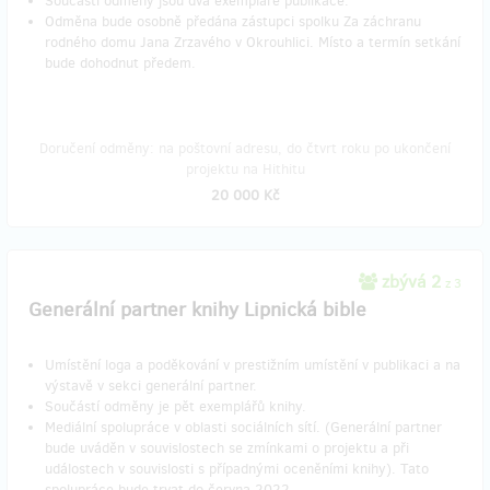
Součástí odměny jsou dva exempláře publikace.
Odměna bude osobně předána zástupci spolku Za záchranu
rodného domu Jana Zrzavého v Okrouhlici. Místo a termín setkání
bude dohodnut předem.
Doručení odměny: na poštovní adresu, do čtvrt roku po ukončení
projektu na Hithitu
20 000 Kč
zbývá 2
z 3
Generální partner knihy Lipnická bible
Umístění loga a poděkování v prestižním umístění v publikaci a na
výstavě v sekci generální partner.
Součástí odměny je pět exemplářů knihy.
Mediální spolupráce v oblasti sociálních sítí. (Generální partner
bude uváděn v souvislostech se zmínkami o projektu a při
událostech v souvislosti s případnými oceněními knihy). Tato
spolupráce bude trvat do června 2022.