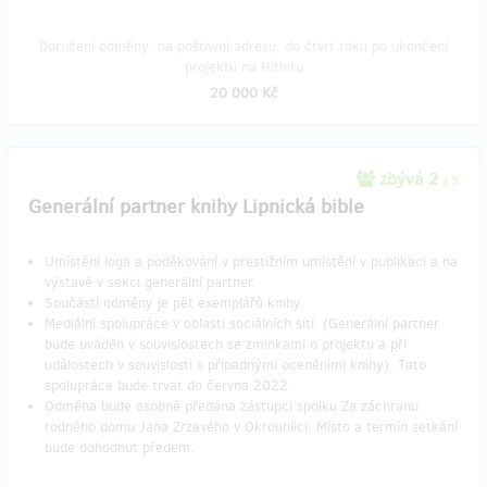
Doručení odměny: na poštovní adresu, do čtvrt roku po ukončení
projektu na Hithitu
20 000 Kč
zbývá 2
z 3
Generální partner knihy Lipnická bible
Umístění loga a poděkování v prestižním umístění v publikaci a na
výstavě v sekci generální partner.
Součástí odměny je pět exemplářů knihy.
Mediální spolupráce v oblasti sociálních sítí. (Generální partner
bude uváděn v souvislostech se zmínkami o projektu a při
událostech v souvislosti s případnými oceněními knihy). Tato
spolupráce bude trvat do června 2022.
Odměna bude osobně předána zástupci spolku Za záchranu
rodného domu Jana Zrzavého v Okrouhlici. Místo a termín setkání
bude dohodnut předem.