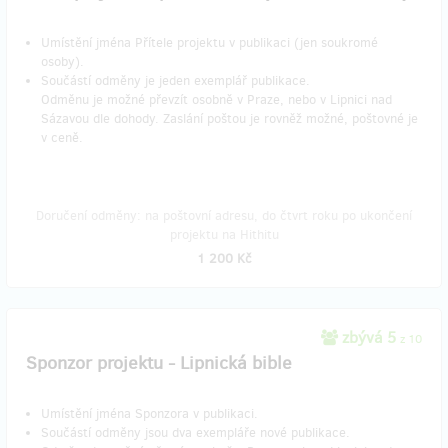
Umístění jména Přítele projektu v publikaci (jen soukromé
osoby).
Součástí odměny je jeden exemplář publikace.
Odměnu je možné převzít osobně v Praze, nebo v Lipnici nad
Sázavou dle dohody. Zaslání poštou je rovněž možné, poštovné je
v ceně.
Doručení odměny: na poštovní adresu, do čtvrt roku po ukončení
projektu na Hithitu
1 200 Kč
zbývá 5
z 10
Sponzor projektu - Lipnická bible
Umístění jména Sponzora v publikaci.
Součástí odměny jsou dva exempláře nové publikace.