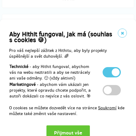
zbývá 18
z 20
Fanoušek projektu - Jan Zrzavý - Malíř básník
Aby Hithit fungoval, jak má (souhlas
(poštou)
s cookies 🍪)
Pro váš nejlepší zážitek z Hithitu, aby byly projekty
Odměnou za tento příspěvek je drobná publikace Jan Zrzavý - Malíř
úspěšnější a svět duhovější. 🌈
básník.
Odměnu doručíme poštou na adresu dárce. Poštovné je zahrnuto v
Technické
- aby Hithit fungoval, abychom
ceně odměny.
vás na webu neztratili a aby se neztrácely
ani vaše odměny. 🙂 (vždy aktivní)
Marketingové
- abychom vám ukázali jen
projekty, které opravdu chcete podpořit, a
Doručení odměny: na poštovní adresu, do čtvrt roku po ukončení
autoři dokázali co nejvíce z vás oslovit. 🎯
projektu na Hithitu
140 Kč
O cookies se můžete dozvedět více na stránce
Soukromí
kde
můžete také změnit vaše nastavení.
zbývá 47
z 50