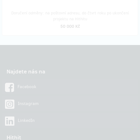
Doručení odměny: na poštovní adresu, do čtvrt roku po ukončení
projektu na Hithitu
50 000 Kč
Najdete nás na
Facebook
Instagram
LinkedIn
Hithit