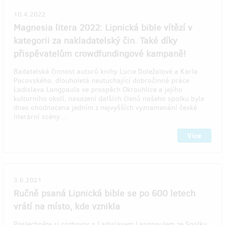
10.4.2022
Magnesia litera 2022: Lipnická bible vítězí v
kategorii za nakladatelský čin. Také díky
přispěvatelům crowdfundingové kampaně!
Badatelská činnost autorů knihy Lucie Doležalové a Karla
Pacovského, dlouholetá neutuchající dobročinná práce
Ladislava Langpaula ve prospěch Okrouhlice a jejího
kulturního okolí, nasazení dalších členů našeho spolku byla
dnes ohodnocena jedním z nejvyšších vyznamenání české
literární scény:…
Více
3.6.2021
Ručně psaná Lipnická bible se po 600 letech
vrátí na místo, kde vznikla
Poslechněte si rozhovor s Ladislavem Langpaulem ze Spolku