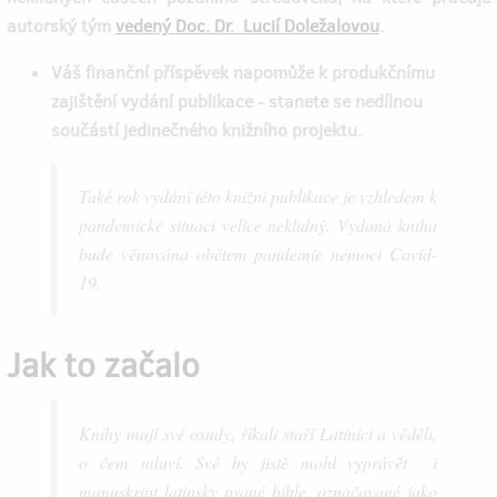
autorský tým
vedený Doc. Dr. Lucií Doležalovou
.
Váš finanční příspěvek napomůže k produkčnímu
zajištění vydání publikace - stanete se nedílnou
součástí jedinečného knižního projektu.
Také rok vydání této knižní publikace je vzhledem k
pandemické situaci velice neklidný. Vydaná kniha
bude věnována obětem pandemie nemoci Covid-
19.
Jak to začalo
Knihy mají své osudy, říkali staří Latiníci a věděli,
o čem mluví. Své by jistě mohl vyprávět i
manuskript latinsky psané bible, označované jako