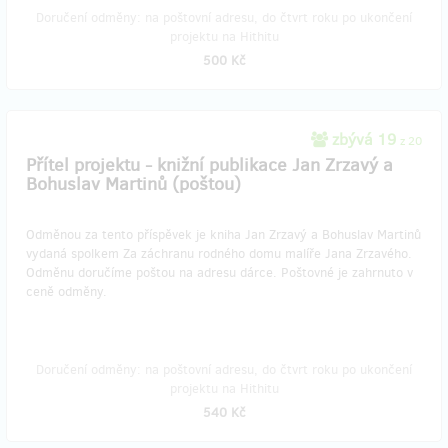
Doručení odměny: na poštovní adresu, do čtvrt roku po ukončení
projektu na Hithitu
500 Kč
zbývá 19
z 20
Přítel projektu - knižní publikace Jan Zrzavý a
Bohuslav Martinů (poštou)
Odměnou za tento příspěvek je kniha Jan Zrzavý a Bohuslav Martinů
vydaná spolkem Za záchranu rodného domu malíře Jana Zrzavého.
Odměnu doručíme poštou na adresu dárce. Poštovné je zahrnuto v
ceně odměny.
Doručení odměny: na poštovní adresu, do čtvrt roku po ukončení
projektu na Hithitu
540 Kč