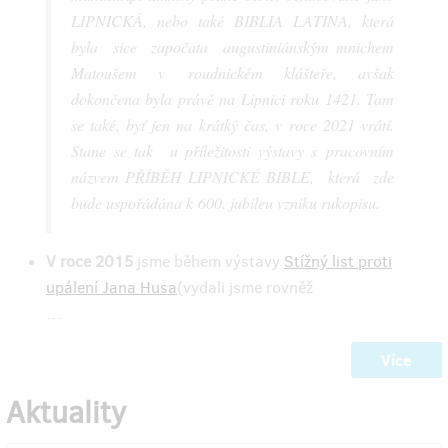
LIPNICKÁ, nebo také BIBLIA LATINA, která
byla sice započata augustiniánským mnichem
Matoušem v roudnickém klášteře, avšak
dokončena byla právě na Lipnici roku 1421. Tam
se také, byť jen na krátký čas, v roce 2021 vrátí.
Stane se tak u příležitosti výstavy s pracovním
názvem PŘÍBĚH LIPNICKÉ BIBLE, která zde
bude uspořádána k 600. jubileu vzniku rukopisu.
V roce 2015
jsme během výstavy
Stížný list proti
upálení Jana Husa
(vydali jsme rovněž
…
Více
Aktuality