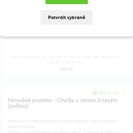
Fanoušek projektu - Chvilky s Janem Zrzavým
Odměnou za tento příspěvek je jeden exemplář knížky Chvilky s
Janem Zrzavým.
Odměnu je možné převzít osobně v Praze, nebo v Lipnici nad
Sázavou dle dohody.
Doručení odměny: na poštovní adresu, do čtvrt roku po ukončení
projektu na Hithitu
200 Kč
zbývá 16
z 20
Fanoušek projektu - Chvilky s Janem Zrzavým
(poštou)
Odměnou za tento příspěvek je jeden exemplář knížky Chvilky s
Janem Zrzavým.
Odměnu doručíme poštou na adresu dárce. Poštovné je zahrnuto v