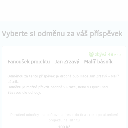
Vyberte si odměnu za váš příspěvek
zbývá 49
z 50
Fanoušek projektu - Jan Zrzavý - Malíř básník
Odměnou za tento příspěvek je drobná publikace Jan Zrzavý - Malíř
básník.
Odměnu je možné převzít osobně v Praze, nebo v Lipnici nad
Sázavou dle dohody.
Doručení odměny: na poštovní adresu, do čtvrt roku po ukončení
projektu na Hithitu
100 Kč