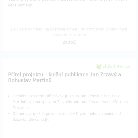
ceně odměny.
Doručení odměny: na poštovní adresu, do čtvrt roku po ukončení
projektu na Hithitu
240 Kč
zbývá 35
z 40
Přítel projektu - knižní publikace Jan Zrzavý a
Bohuslav Martinů
Odměnou za tento příspěvek je kniha Jan Zrzavý a Bohuslav
Martinů vydaná spolkem Za záchranu rodného domu malíře Jana
Zrzavého.
Odměnu je možné převzít osobně v Praze, nebo v Lipnici nad
Sázavou dle dohody.