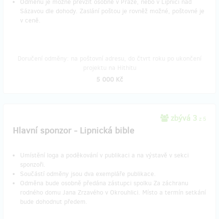
Odměnu je možné převzít osobně v Praze, nebo v Lipnici nad
Sázavou dle dohody. Zaslání poštou je rovněž možné, poštovné je
v ceně.
Doručení odměny: na poštovní adresu, do čtvrt roku po ukončení
projektu na Hithitu
5 000 Kč
zbývá 3
z 5
Hlavní sponzor - Lipnická bible
Umístění loga a poděkování v publikaci a na výstavě v sekci
sponzoři.
Součástí odměny jsou dva exempláře publikace.
Odměna bude osobně předána zástupci spolku Za záchranu
rodného domu Jana Zrzavého v Okrouhlici. Místo a termín setkání
bude dohodnut předem.