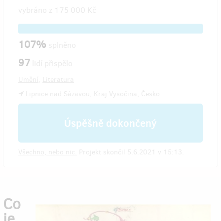
vybráno z
175 000 Kč
107%
splněno
97
lidí přispělo
Umění
,
Literatura
Lipnice nad Sázavou, Kraj Vysočina, Česko
Úspěšně dokončený
Všechno, nebo nic.
Projekt skončil 5.6.2021 v 15:13.
Co
je