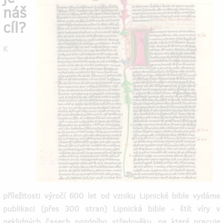
náš
cíl?
K
příležitosti výročí 600 let od vzniku Lipnické bible vydáme
publikaci (přes 300 stran) Lipnická bible - štít víry v
neklidných časech pozdního středověku, na které pracuje