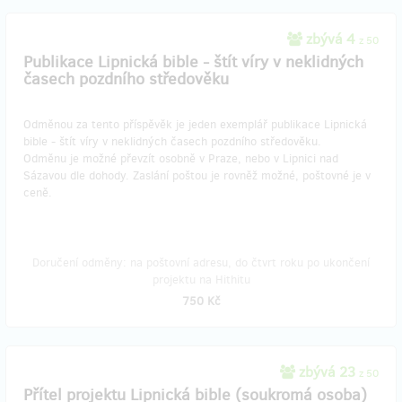
zbývá 4
z 50
Publikace Lipnická bible - štít víry v neklidných
časech pozdního středověku
Odměnou za tento příspěvěk je jeden exemplář publikace Lipnická
bible - štít víry v neklidných časech pozdního středověku.
Odměnu je možné převzít osobně v Praze, nebo v Lipnici nad
Sázavou dle dohody. Zaslání poštou je rovněž možné, poštovné je v
ceně.
Doručení odměny: na poštovní adresu, do čtvrt roku po ukončení
projektu na Hithitu
750 Kč
zbývá 23
z 50
Přítel projektu Lipnická bible (soukromá osoba)