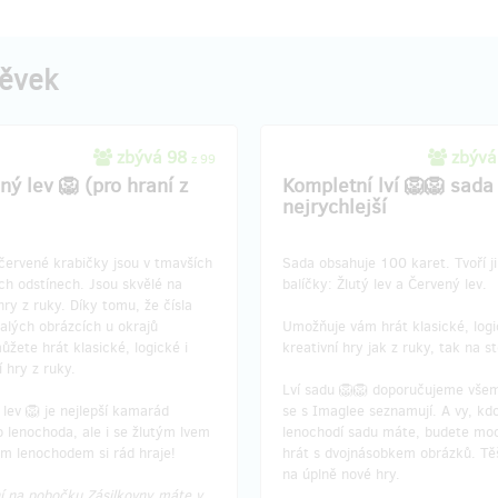
w Imaglee je rozsáhlé.
Víte o škole, která by ráda použí
e vám proniknout do světa
karty Imaglee, ale bojuje penězi?
ity. Nabízíme vám 5 vyučovacích
Darujte jí 50 krabiček Imaglee na
pěvek
de se žáci a jejich učitelé do
např. takto:
 seznámí s možnostmi karet
 pod vedením jejich spoluautora,
🦥🦁+🦥🦁+🦁🦁+🦥🦁+🦥🦁
edbávného.
🦥🦁+🦥
🦥
+🦁🦥+🦥🦁+🦥🦁
zbývá 98
🦥🦁+🦥🦁+🦥🦁+🦥🦁+🦥🦁
zbývá
z 99
je tříhodinový trénink pro
🦥🦁+🦥🦁+🦁🦁+🦥🦁+🦥🦁
ný lev 🦁 (pro hraní z
Kompletní lví 🦁🦁 sada 
a dvě hodiny ve třídě s žáky.
🦥🦁+🦥🦁+🦁🦁+🦥🦁+🦥🦁
nejrychlejší
 „na míru“ je možná.
í odměny je 5 kompletních lvích
Nechte je spočítat plochu české d
červené krabičky jsou v tmavších
Sada obsahuje 100 karet. Tvoří ji
kterou váš dar pokryje;-).
ch odstínech. Jsou skvělé na
balíčky: Žlutý lev a Červený lev.
🦁+ 🦁🦁+🦁🦁 +🦁🦁
hry z ruky. Díky tomu, že čísla
Máte opravdu hodně přátel? Věž 
alých obrázcích u okrajů
Umožňuje vám hrát klasické, logi
si můžete pořídit na Vánoce: jako
ůžete hrát klasické, logické i
kreativní hry jak z ruky, tak na st
který potěší děti i dospělé.
í hry z ruky.
Lví sadu 🦁🦁 doporučujeme vše
Osobní doručení a přednášku o k
lev 🦁 je nejlepší kamarád
se s Imaglee seznamují. A vy, kdo
máte v ceně.
 lenochoda, ale i se žlutým lvem
lenochodí sadu máte, budete mo
ým lenochodem si rád hraje!
hrát s dvojnásobkem obrázků. Tě
na úplně nové hry.
í na pobočku Zásilkovny máte v