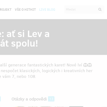
PROJEKT
VŠE O HITHIT
LIVE BLOG
 ať si Lev a
t spolu!
lší generace fantastických karet! Nové lví 🦁🦁
 nespočet klasických, logických i kreativních her
 je vám 7, nebo 108.
Otázky a odpovědi
13