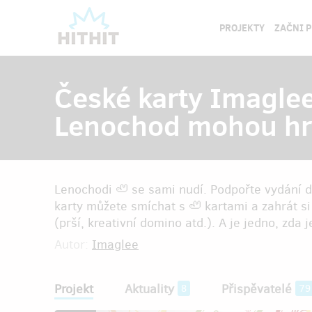
PROJEKTY
ZAČNI 
České karty Imaglee:
Lenochod mohou hrá
Lenochodi 🦥 se sami nudí. Podpořte vydání da
karty můžete smíchat s 🦥 kartami a zahrát si
(prší, kreativní domino atd.). A je jedno, zda
Autor:
Imaglee
Projekt
Aktuality
Přispěvatelé
8
79