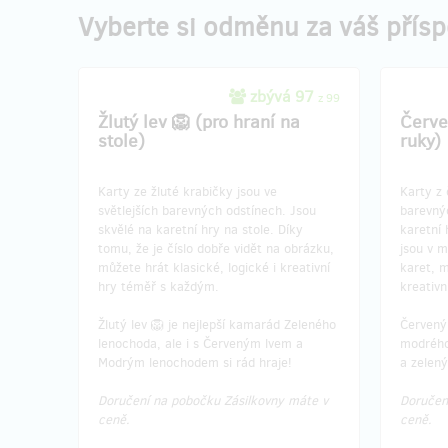
Vyberte si odměnu za váš přís
zbývá 97
z 99
Žlutý lev 🦁 (pro hraní na
Červe
stole)
ruky)
Karty ze žluté krabičky jsou ve
Karty z 
světlejších barevných odstínech. Jsou
barevný
skvělé na karetní hry na stole. Díky
karetní 
tomu, že je číslo dobře vidět na obrázku,
jsou v m
můžete hrát klasické, logické i kreativní
karet, m
hry téměř s každým.
kreativn
Žlutý lev 🦁 je nejlepší kamarád Zeleného
Červený 
lenochoda, ale i s Červeným lvem a
modrého
Modrým lenochodem si rád hraje!
a zelen
Doručení na pobočku Zásilkovny máte v
Doručen
ceně.
ceně.