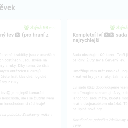
pěvek
zbývá 98
zbývá
z 99
ný lev 🦁 (pro hraní z
Kompletní lví 🦁🦁 sada 
nejrychlejší
červené krabičky jsou v tmavších
Sada obsahuje 100 karet. Tvoří ji
ch odstínech. Jsou skvělé na
balíčky: Žlutý lev a Červený lev.
hry z ruky. Díky tomu, že čísla
alých obrázcích u okrajů
Umožňuje vám hrát klasické, logi
ůžete hrát klasické, logické i
kreativní hry jak z ruky, tak na st
í hry z ruky.
Lví sadu 🦁🦁 doporučujeme vše
lev 🦁 je nejlepší kamarád
se s Imaglee seznamují. A vy, kdo
 lenochoda, ale i se žlutým lvem
lenochodí sadu máte, budete mo
ým lenochodem si rád hraje!
hrát s dvojnásobkem obrázků. Tě
na úplně nové hry.
í na pobočku Zásilkovny máte v
Doručení na pobočku Zásilkovny 
ceně.