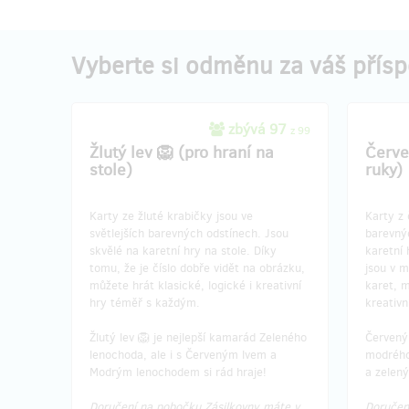
Know-how Imaglee je rozsáhlé.
Know-ho
Pomůžeme vám proniknout do světa
Pomůžem
kreativity. Nabízíme vám 2 vyučovací
kreativ
Vyberte si odměnu za váš přís
hodiny, kde se žáci a jejich učitelé
hodin, k
seznámí s možnostmi karet IMAGLEE pod
hloubky
vedením jejich spoluautora, Petra
IMAGLEE
Hedbávného.
Petra H
zbývá 97
z 99
Doporučujeme hodinový trénink pro
Doporuču
Žlutý lev 🦁 (pro hraní na
Červe
učitele a jednu hodinu ve třídě s žáky.
učitele 
stole)
ruky)
Domluva „na míru“ je možná.
Domluva
Součástí odměny jsou 2 kompletní lví
sady. 🦁🦁+🦁🦁
Součást
Karty ze žluté krabičky jsou ve
Karty z 
sad.
světlejších barevných odstínech. Jsou
barevný
Odměnu též můžete libovolné škole
🦁🦁+🦁
skvělé na karetní hry na stole. Díky
karetní 
darovat.
tomu, že je číslo dobře vidět na obrázku,
jsou v m
můžete hrát klasické, logické i kreativní
karet, m
hry téměř s každým.
kreativn
Žlutý lev 🦁 je nejlepší kamarád Zeleného
Červený 
lenochoda, ale i s Červeným lvem a
modrého
Modrým lenochodem si rád hraje!
a zelen
Doručení na pobočku Zásilkovny máte v
Doručen