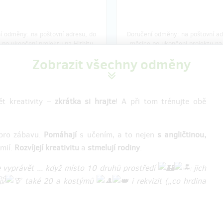
í odměny: na poštovní adresu, do
Doručení odměny: na poštovní ad
 po ukončení projektu na Hithitu
měsíce po ukončení projektu na 
349 Kč
499 Kč
Zobrazit všechny odměny
zbývá 99
zbýv
z 99
ět kreativity –
zkrátka si hrajte
! A při tom trénujte obě
etní lví 🦁🦁 sada - na
Celá 🦁🦁🦥🦥 parta - p
du
nejrychlejší
 pro zábavu.
Pomáhají
s učením, a to nejen
s angličtinou,
ahuje 100 karet. Tvoří ji dva
Kdo je v partě? Žlutý a Červený l
emií.
Rozvíjejí kreativitu
a
stmelují rodiny
.
 Žlutý lev a Červený lev.
Zelený a Modrý lenochod.
e vyprávět ... když místo 10 druhů prostředí
jich
 vám hrát klasické, logické i
Dohromady získáte čtyři balíčky
í hry jak z ruky, tak na stole.
také 20 a kostýmů
kartami v 10 barvách a s velkým
i rekvizit („co hrdina
množstvím symbolů. Díky tomu s
u 🦁🦁 doporučujeme všem, kdo
zahrajete prakticky cokoliv.
glee seznamují. A vy, kdo již mají
dí sadu máte, budete moci rázem
Kupujete si celou partu? Děkuje