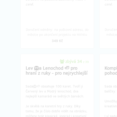
ceně.
ceně.
Doručení odměny: na poštovní adresu, do
Doručen
měsíce po ukončení projektu na Hithitu
měsíce
Doručení odměny: na poštovní adresu, do
Doručen
349 Kč
půl roku po ukončení projektu na Hithitu
půl rok
3 999 Kč
zbývá 34
z 39
Lev 🦁a Lenochod 🦥 pro
Kompl
hraní z ruky - pro nejrychlejší
poho
Sada🦁🦥 obsahuje 100 karet. Tvoří ji
Sada obs
Červený lev a Modrý lenochod, dva
balíčky:
nejlepší kamarádi ve světlých barvách.
Umožňuje
Je skvělá na karetní hry z ruky. Díky
kreativn
tomu, že je číslo dobře vidět na obrázku,
můžete hrát klasické, logické i kreativní
Lví sad