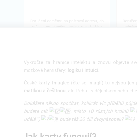
Doručení odměny: na poštovní adresu, do
Doručen
měsíce po ukončení projektu na Hithitu
měsíce
349 Kč
zbývá 34
z 39
Vykročte za hranice intelektu a znovu objevte sv
Lev 🦁a Lenochod 🦥 pro
Kompl
mozkové hemisféry:
logiku i intuici
.
hraní z ruky - pro nejrychlejší
poho
České karty Imaglee (čte se imaglí) tu nejsou jen
Sada🦁🦥 obsahuje 100 karet. Tvoří ji
Sada obs
matikou a češtinou
, ale třeba i s dějepisem nebo ch
Červený lev a Modrý lenochod, dva
balíčky:
nejlepší kamarádi ve světlých barvách.
Dokážete někdo spočítat, kolikrát víc příběhů půjd
Umožňuje
budete mít
Je skvělá na karetní hry z ruky. Díky
, místo 10 různých hrdinů
kreativn
tomu, že je číslo dobře vidět na obrázku,
udělá“)
bude též 20 čili dvojnásobek?
můžete hrát klasické, logické i kreativní
Lví sad
hry téměř s každým.
se s Ima
lenocho