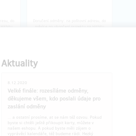
resu, do
Doručení odměny: na poštovní adresu, do
Hithitu
měsíce po ukončení projektu na Hithitu
499 Kč
á 4
zbývá 35
z 39
z 39
Aktuality
ro
Dvě kompletní lví sady 🦁🦁
+🦁🦁- pro nejrychlější
8.12.2020
ev,
Jedna sada (Žlutý lev a Červený lev) pro
Velké finále: rozesíláme odměny,
vás a ještě jedna pro někoho, koho máte
děkujeme všem, kdo poslali údaje pro
rádi. 🎁 🍀🌺🌼🌞
 s 200
zaslání odměny
Umožňuje vám hrát klasické, logické i
i
kreativní hry jak z ruky, tak na stole.
... a ostatní prosíme, at se nám též ozvou. Pokud
byste si chtěli ještě přikoupit karty, můžete v
Doručení na pobočku Zásilkovny máte v
našem eshopu. A pokud byste měli zájem o
me vám
ceně.
vyprávěcí kalendáře, též budeme rádi. Hezký