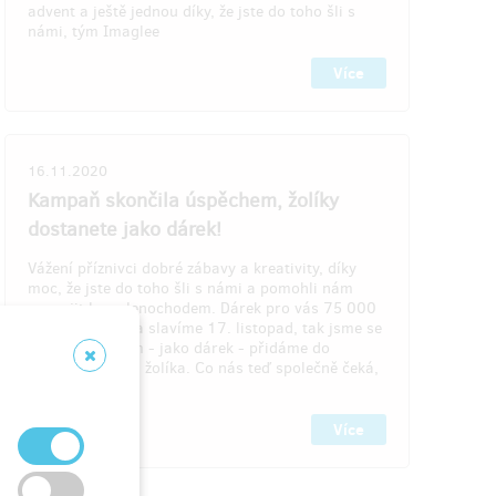
advent a ještě jednou díky, že jste do toho šli s
námi, tým Imaglee
máte v
Více
16.11.2020
resu, do
Doručení odměny: na poštovní adresu, do
Kampaň skončila úspěchem, žolíky
Hithitu
měsíce po ukončení projektu na Hithitu
dostanete jako dárek!
899 Kč
Vážení příznivci dobré zábavy a kreativity, díky
moc, že jste do toho šli s námi a pomohli nám
propojit lva s lenochodem. Dárek pro vás 75 000
 18
zbývá 19
z 19
z 19
bylo blízko, zítra slavíme 17. listopad, tak jsme se
ro
Sada pro celou třídu - pro
rozhodli, že Vám - jako dárek - přidáme do
hraní na stole
každého balíčku žolíka. Co nás teď společně čeká,
aby…
a 7x
7x Žlutý lev 🦁🦁🦁🦁🦁🦁🦁 a 7x Zelený
Více
lenochod 🦥🦥🦥🦥🦥🦥🦥.
od 6.
Doporučujeme pro třídů 30 žáků 2.-5.
třídy.