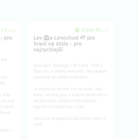
 15
zbývá 35
z 39
z 39
- pro
Lev 🦁a Lenochod 🦥 pro
hraní na stole - pro
nejrychlejší
 dva
Sada 🦁🦥 obsahuje 100 karet. Tvoří ji
Žlutý lev a Zelený lenochod, dva nejlepší
cké i
kamarádi ve světlých barvách.
ole.
Je skvělá na karetní hry na stole. Díky
m, kdo
tomu, že čísla jsou v malých obrázcích u
 již mají
okrajů karet, můžete hrát klasické,
ci rázem
logické i kreativní hry z ruky.
šte se
Doručení na pobočku Zásilkovny máte v
ceně.
máte v