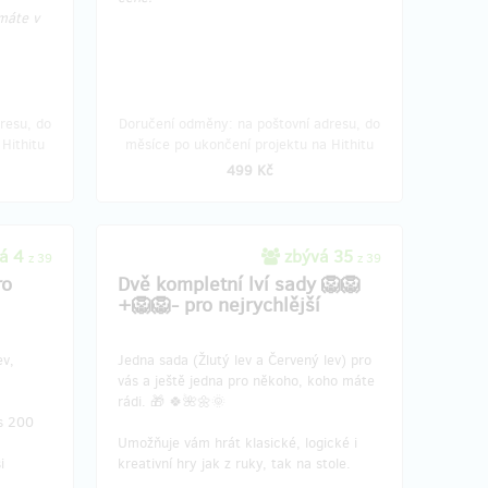
máte v
Osobní doručení a přednášku o kartách
máte v ceně.
resu, do
Doručení odměny: na poštovní adresu, do
Hithitu
měsíce po ukončení projektu na Hithitu
ukončení
Doručení odměny: do měsíce po ukončení
499 Kč
projektu na Hithitu
19 999 Kč
á 4
zbývá 35
z 39
z 39
ro
Dvě kompletní lví sady 🦁🦁
+🦁🦁- pro nejrychlější
ev,
Jedna sada (Žlutý lev a Červený lev) pro
vás a ještě jedna pro někoho, koho máte
rádi. 🎁 🍀🌺🌼🌞
 s 200
Umožňuje vám hrát klasické, logické i
i
kreativní hry jak z ruky, tak na stole.