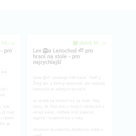
vala
Pamatujete si, jak vás knihy vtáhly do
děje a vy se toulali ve světě fantazie? To
 míru,
umí karty Imaglee taky ...
Získejte 108 krabiček Imaglee dle svého
výběru, třeba takto:
 15
🦥🦁+🦥🦁+🦁🦁+🦥🦁+🦥🦁
zbývá 35
z 39
z 39
🦥🦁+🦥🦥+🦁🦥+🦥🦁+🦥🦁
- pro
Lev 🦁a Lenochod 🦥 pro
🦥🦁+🦥🦁+🦥🦁+🦥🦁+🦥🦁
hraní na stole - pro
🦥🦁+🦥🦁+🦁🦁+🦥🦁+🦥🦁
nejrychlejší
🦥🦁+🦥🦁+🦁🦁+🦥🦁+🦥🦁
ivočiny,
🦥🦁+🦥🦁+🦁🦁+🦥🦁+🦥🦁
 dva
🦥🦁+🦥🦥+🦁🦥+🦥🦁+🦥🦁
Sada 🦁🦥 obsahuje 100 karet. Tvoří ji
🦥🦁+🦥🦁+🦥🦁+🦥🦁+🦥🦁
Žlutý lev a Zelený lenochod, dva nejlepší
z karet
🦥🦁+🦥🦁+🦁🦁+🦥🦁+🦥🦁
cké i
kamarádi ve světlých barvách.
 dárek,
🦥🦁+🦥🦁+🦁🦁+🦥🦁+🦥🦁
ole.
🦥🦁+🦥🦁+🦁🦁+🦥🦁
Je skvělá na karetní hry na stole. Díky
m, kdo
tomu, že čísla jsou v malých obrázcích u
artách
 již mají
okrajů karet, můžete hrát klasické,
Můžete jich mít vždy pár u sebe jako
ci rázem
logické i kreativní hry z ruky.
dárek, který potěší děti i dospělé. Anebo
šte se
můžete podpořit knihovnu, aby byly karty
Doručení na pobočku Zásilkovny máte v
dostupné skoro všem v okolí.
ceně.