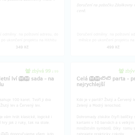
Doručení na pobočku Zásilkovny 
ceně.
í odměny: na poštovní adresu, do
Doručení odměny: na poštovní ad
 po ukončení projektu na Hithitu
měsíce po ukončení projektu na 
í odměny: na poštovní adresu, do
Doručení odměny: do měsíce po 
349 Kč
499 Kč
u po ukončení projektu na Hithitu
projektu na Hithitu
9 999 Kč
9 999 Kč
zbývá 99
zbýv
z 99
etní lví 🦁🦁 sada - na
Celá 🦁🦁🦥🦥 parta - p
du
nejrychlejší
ahuje 100 karet. Tvoří ji dva
Kdo je v partě? Žlutý a Červený l
 Žlutý lev a Červený lev.
Zelený a Modrý lenochod.
 vám hrát klasické, logické i
Dohromady získáte čtyři balíčky
í hry jak z ruky, tak na stole.
kartami v 10 barvách a s velkým
množstvím symbolů. Díky tomu s
u 🦁🦁 doporučujeme všem, kdo
zahrajete prakticky cokoliv.