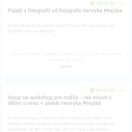
zbývá 88
z 100
Plakát s fotografií od fotografa Henryka Mrejzka
Za váš příspěvek dostanete plakát s fotografií a věnováním od
fotografa Henryka Mrejzka.
Doručení odměny: na poštovní adresu, do čtvrt roku po ukončení
projektu na Hithitu
299 Kč
zbývá 94
z 100
Vstup na workshop pro rodiče - Jak mluvit s
dětmi o sexu + plakát Henryka Mrejzka
O vztazích a sexu je vhodné s dětmi mluvit už od útlého věku.
Můžeme nejdříve budovat jejich tělesnou autonomii, později jim
vysvětlovat, že děti nenosí čáp. Učit je o sexu komunikovat,