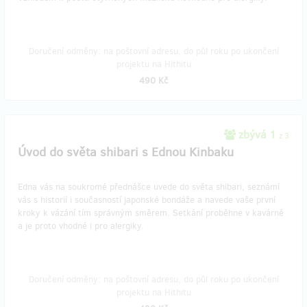
Doručení odměny: na poštovní adresu, do půl roku po ukončení
projektu na Hithitu
490 Kč
zbývá 1
z 3
​Úvod do světa shibari s Ednou Kinbaku
Edna vás na soukromé přednášce uvede do světa shibari, seznámí
vás s historií i současností japonské bondáže a navede vaše první
kroky k vázání tím správným směrem. Setkání proběhne v kavárně
a je proto vhodné i pro alergiky.
Doručení odměny: na poštovní adresu, do půl roku po ukončení
projektu na Hithitu