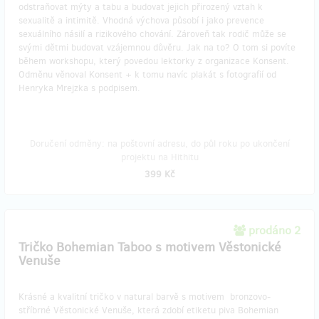
odstraňovat mýty a tabu a budovat jejich přirozený vztah k
sexualitě a intimitě. Vhodná výchova působí i jako prevence
sexuálního násilí a rizikového chování. Zároveň tak rodič může se
svými dětmi budovat vzájemnou důvěru. Jak na to? O tom si povíte
během workshopu, který povedou lektorky z organizace Konsent.
Odměnu věnoval Konsent + k tomu navíc plakát s fotografií od
Henryka Mrejzka s podpisem.
Doručení odměny: na poštovní adresu, do půl roku po ukončení
projektu na Hithitu
399 Kč
prodáno 2
Tričko Bohemian Taboo s motivem Věstonické
Venuše
Krásné a kvalitní tričko v natural barvě s motivem bronzovo-
stříbrné Věstonické Venuše, která zdobí etiketu piva Bohemian