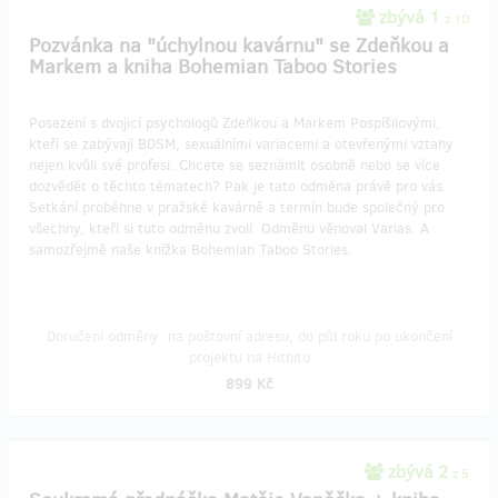
zbývá 1
z 10
Pozvánka na "úchylnou kavárnu" se Zdeňkou a
Markem a kniha Bohemian Taboo Stories
Posezení s dvojicí psychologů Zdeňkou a Markem Pospíšilovými,
kteří se zabývají BDSM, sexuálními variacemi a otevřenými vztahy
nejen kvůli své profesi. Chcete se seznámit osobně nebo se více
dozvědět o těchto tématech? Pak je tato odměna právě pro vás.
Setkání proběhne v pražské kavárně a termín bude společný pro
všechny, kteří si tuto odměnu zvolí. Odměnu věnoval Varias. A
samozřejmě naše knížka Bohemian Taboo Stories.
Doručení odměny: na poštovní adresu, do půl roku po ukončení
projektu na Hithitu
899 Kč
zbývá 2
z 5