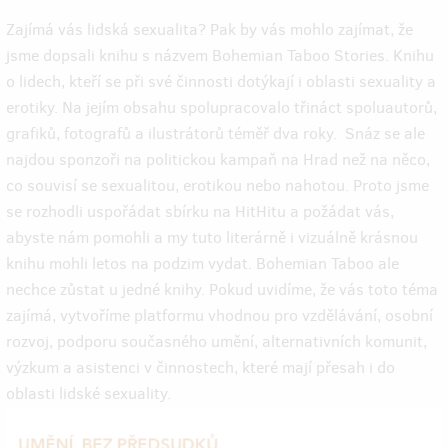
Zajímá vás lidská sexualita? Pak by vás mohlo zajímat, že
jsme dopsali knihu s názvem Bohemian Taboo Stories. Knihu
o lidech, kteří se při své činnosti dotýkají i oblasti sexuality a
erotiky. Na jejím obsahu spolupracovalo třináct spoluautorů,
grafiků, fotografů a ilustrátorů téměř dva roky. Snáz se ale
najdou sponzoři na politickou kampaň na Hrad než na něco,
co souvisí se sexualitou, erotikou nebo nahotou. Proto jsme
se rozhodli uspořádat sbírku na HitHitu a požádat vás,
abyste nám pomohli a my tuto literárně i vizuálně krásnou
knihu mohli letos na podzim vydat. Bohemian Taboo ale
nechce zůstat u jedné knihy. Pokud uvidíme, že vás toto téma
zajímá, vytvoříme platformu vhodnou pro vzdělávání, osobní
rozvoj, podporu současného umění, alternativních komunit,
výzkum a asistenci v činnostech, které mají přesah i do
oblasti lidské sexuality.