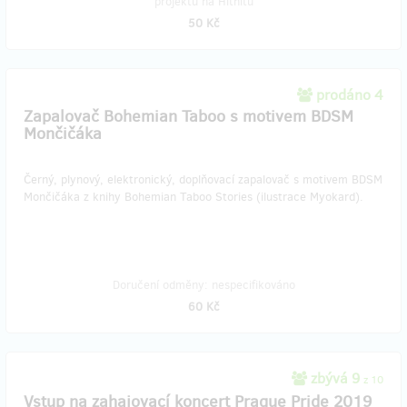
projektu na Hithitu
50 Kč
prodáno 4
Zapalovač Bohemian Taboo s motivem BDSM
Mončičáka
Černý, plynový, elektronický, doplňovací zapalovač s motivem BDSM
Mončičáka z knihy Bohemian Taboo Stories (ilustrace Myokard).
Doručení odměny: nespecifikováno
60 Kč
zbývá 9
z 10
Vstup na zahajovací koncert Prague Pride 2019