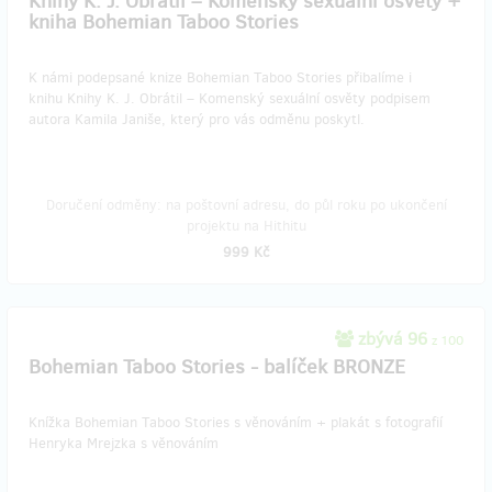
Knihy K. J. Obrátil – Komenský sexuální osvěty +
kniha Bohemian Taboo Stories
K námi podepsané knize Bohemian Taboo Stories přibalíme i
knihu Knihy K. J. Obrátil – Komenský sexuální osvěty podpisem
autora Kamila Janiše, který pro vás odměnu poskytl.
Doručení odměny: na poštovní adresu, do půl roku po ukončení
projektu na Hithitu
999 Kč
zbývá 96
z 100
Bohemian Taboo Stories - balíček BRONZE
Knížka Bohemian Taboo Stories s věnováním + plakát s fotografií
Henryka Mrejzka s věnováním