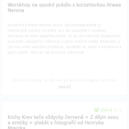
Worskhop na spodní prádlo s korzetierkou Riwaa
Nerona
Korzetiérka Riwaa Nerona, která šije pravděpodobně ty
nejkrásnější korzety na světě, pro vás uspořádá 3 hodinový
workshop na téma spodního prádla. Te se, pro všechny přispěvatele
současně, uskuteční v některou z jejich volných nedělí. Nenechte si
ujít tuto velmi speciální přiležitost, dozvědět se, nejen o korzetech a
jejich nošení, něco víc od skutečné odbornice!
Doručení odměny: do půl roku po ukončení projektu na Hithitu
599 Kč
zbývá 1
z 2
Knihy Krev teče vždycky červená + Z dějin sexu
a erotiky + plakát s fotografií od Henryka
Mrejzka