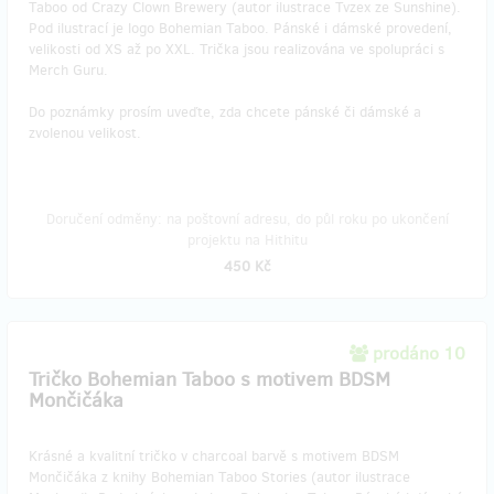
Taboo od Crazy Clown Brewery (autor ilustrace Tvzex ze Sunshine).
Pod ilustrací je logo Bohemian Taboo. Pánské i dámské provedení,
velikosti od XS až po XXL. Trička jsou realizována ve spolupráci s
Merch Guru.
Do poznámky prosím uveďte, zda chcete pánské či dámské a
zvolenou velikost.
Doručení odměny: na poštovní adresu, do půl roku po ukončení
projektu na Hithitu
450 Kč
prodáno 10
Tričko Bohemian Taboo s motivem BDSM
Mončičáka
Krásné a kvalitní tričko v charcoal barvě s motivem BDSM
Mončičáka z knihy Bohemian Taboo Stories (autor ilustrace