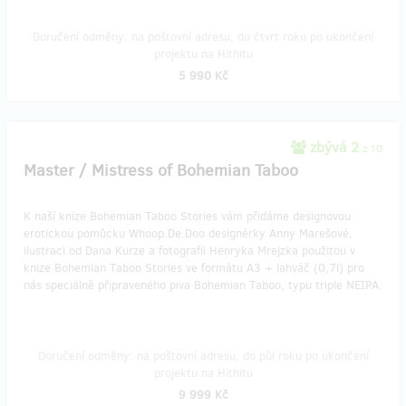
Doručení odměny: na poštovní adresu, do čtvrt roku po ukončení
projektu na Hithitu
5 990 Kč
zbývá 2
z 10
Master / Mistress of Bohemian Taboo
K naší knize Bohemian Taboo Stories vám přidáme designovou
erotickou pomůcku Whoop.De.Doo designérky Anny Marešové,
ilustraci od Dana Kurze a fotografii Henryka Mrejzka použitou v
knize Bohemian Taboo Stories ve formátu A3 + lahváč (0,7l) pro
nás speciálně připraveného piva Bohemian Taboo, typu triple NEIPA.
Doručení odměny: na poštovní adresu, do půl roku po ukončení
projektu na Hithitu
9 999 Kč