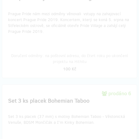
Prague Pride nám mezi odměny věnovali vstupy na zahajovací
koncert Prague Pride 2019. Koncertem, který se koná 5. srpna na
Střeleckém ostrově, se oficiálně otevře Pride Village a zahájí celý
Prague Pride 2019.
Doručení odměny: na poštovní adresu, do čtvrt roku po ukončení
projektu na Hithitu
100 Kč
prodáno 6
Set 3 ks placek Bohemian Taboo
Set 3 ks placek (37 mm) s motivy Bohemian Taboo - Věstonická
Venuše, BDSM Mončičák a I'm Kinky Bohemian.