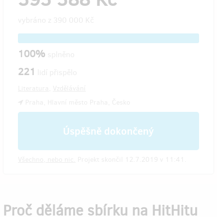
vybráno z
390 000 Kč
100%
splněno
221
lidí přispělo
Literatura
,
Vzdělávání
Praha, Hlavní město Praha, Česko
Úspěšně dokončený
Všechno, nebo nic.
Projekt skončil 12.7.2019 v 11:41.
Proč děláme sbírku na HitHitu