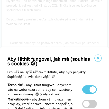
Myokard). Pod obrázkem je logo Bohemian Taboo. Pánské i dámské
provedení, velikosti od XS až po XXL. Trička jsou realizována ve
spolupráci s Merch Guru.
Do poznámky prosím uveďte, zda chcete pánské či dámské a
zvolenou velikost.
Doručení odměny: na poštovní adresu, do půl roku po ukončení
projektu na Hithitu
450 Kč
Aby Hithit fungoval, jak má (souhlas
s cookies 🍪)
Pro váš nejlepší zážitek z Hithitu, aby byly projekty
prodáno 1
úspěšnější a svět duhovější. 🌈
Tričko Bohemian Taboo s motivem šachovnice
Technické
- aby Hithit fungoval, abychom
vás na webu neztratili a aby se neztrácely
Krásné a kvalitní sexy tričko v šedé barvě s motivem šachovnice z
ani vaše odměny. 🙂 (vždy aktivní)
knihy Bohemian Taboo Stories (autor ilustrace Daniel Kurz). Pod
Marketingové
- abychom vám ukázali jen
obrázkem je logo Bohemian Taboo. Pánské i dámské provedení,
projekty, které opravdu chcete podpořit, a
velikosti od S až po XXL.
autoři dokázali co nejvíce z vás oslovit. 🎯