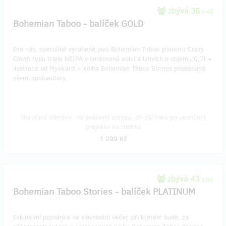
zbývá 36
z 40
Bohemian Taboo - balíček GOLD
Pro nás, speciálně vyrobené pivo Bohemian Taboo pivovaru Crazy
Clown typu triple NEIPA v limitované edici a lahvích o objemu 0,7l +
ilustrace od Myokard + kniha Bohemian Taboo Stories podepsaná
všemi spoluautory.
Doručení odměny: na poštovní adresu, do půl roku po ukončení
projektu na Hithitu
1 299 Kč
zbývá 43
z 50
Bohemian Taboo Stories - balíček PLATINUM
Exklusivní pozvánka na slavnostní večer, při kterém bude, za