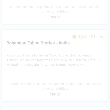
Doručení odměny: na poštovní adresu, do čtvrt roku po ukončení
projektu na Hithitu
790 Kč
zbývá 421
z 500
Bohemian Taboo Stories - kniha
Naše úžasná kniha Bohemian Taboo Stories plná nádherných
ilustrací, vzrušujících fotografií a dechberoucích příběhů, kterou si
vnihovně rádi vystavíte. Pouze na HitHitu s 10% slevou.
Doručení odměny: na poštovní adresu, do půl roku po ukončení
projektu na Hithitu
799 Kč