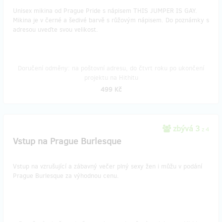
Unisex mikina od Prague Pride s nápisem THIS JUMPER IS GAY.
Mikina je v černé a šedivé barvě s růžovým nápisem. Do poznámky s
adresou uveďte svou velikost.
Doručení odměny: na poštovní adresu, do čtvrt roku po ukončení
projektu na Hithitu
499 Kč
zbývá 3
z 4
Vstup na Prague Burlesque
Vstup na vzrušující a zábavný večer plný sexy žen i můžu v podání
Prague Burlesque za výhodnou cenu.