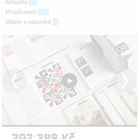
Aktuality
29
Přispěvatelé
221
Otázky a odpovědi
3
393 388 Kč