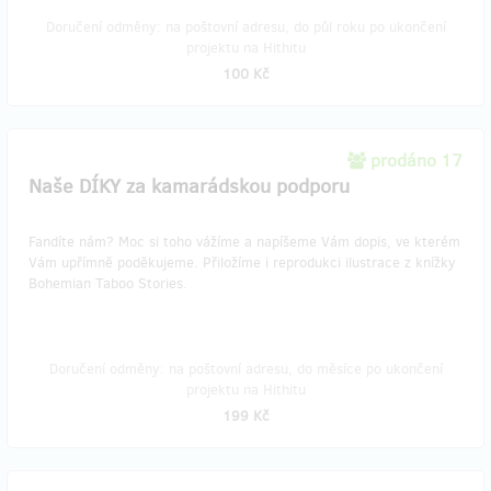
Doručení odměny: na poštovní adresu, do půl roku po ukončení
projektu na Hithitu
100 Kč
prodáno 17
Naše DÍKY za kamarádskou podporu
Fandíte nám? Moc si toho vážíme a napíšeme Vám dopis, ve kterém
Vám upřímně poděkujeme. Přiložíme i reprodukci ilustrace z knížky
Bohemian Taboo Stories.
Doručení odměny: na poštovní adresu, do měsíce po ukončení
projektu na Hithitu
199 Kč