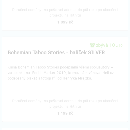
Doručení odměny: na poštovní adresu, do půl roku po ukončení
projektu na Hithitu
1 099 Kč
zbývá 10
z 10
Bohemian Taboo Stories - balíček SILVER
Kniha Bohemian Taboo Stories podepsaná všemi spoluautory +
vstupenka na Fetish Market 2019, kterou nám věnoval Hell.cz +
podepsaný plakát s fotografií od Henryka Mrejzka.
Doručení odměny: na poštovní adresu, do půl roku po ukončení
projektu na Hithitu
1 199 Kč