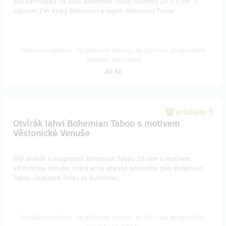
Bílá samolepka na auto Bohemian Taboo rozměru 20 x 7 cm s
nápisem I'm Kinky Bohemian a logem Bohemian Taboo
Doručení odměny: na poštovní adresu, do půl roku po ukončení
projektu na Hithitu
40 Kč
prodáno 5
Otvírák lahví Bohemian Taboo s motivem
Věstonické Venuše
Bílý otvírák s magnetem Bohemian Taboo 58 mm a motivem
Věstonické Venuše, která je na etiketě lahvového piva Bohemian
Taboo (ilustrace Tvzex ze Sunshine).
Doručení odměny: na poštovní adresu, do půl roku po ukončení