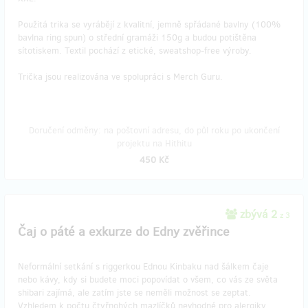
Použitá trika se vyrábějí z kvalitní, jemně spřádané bavlny (100%
bavlna ring spun) o střední gramáži 150g a budou potištěna
sítotiskem. Textil pochází z etické, sweatshop-free výroby.
Trička jsou realizována ve spolupráci s Merch Guru.
Doručení odměny: na poštovní adresu, do půl roku po ukončení
projektu na Hithitu
450 Kč
zbývá 2
z 3
​Čaj o páté a exkurze do Edny zvěřince
Neformální setkání s riggerkou Ednou Kinbaku nad šálkem čaje
nebo kávy, kdy si budete moci popovídat o všem, co vás ze světa
shibari zajímá, ale zatím jste se neměli možnost se zeptat.
Vzhledem k počtu čtyřnohých mazlíčků nevhodné pro alergiky.