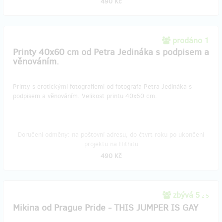
490 Kč
prodáno 1
Printy 40x60 cm od Petra Jedináka s podpisem a
věnováním.
Printy s erotickými fotografiemi od fotografa Petra Jedináka s
podpisem a věnováním. Velikost printu 40x60 cm.
Doručení odměny: na poštovní adresu, do čtvrt roku po ukončení
projektu na Hithitu
490 Kč
zbývá 5
z 5
Mikina od Prague Pride - THIS JUMPER IS GAY