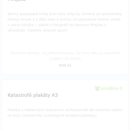
Autory podepsané knihy Krev teče vždycky červená od spisovatelky
Haniny Veselé a Z dějin sexu a erotiky od spisovatele Kamila Janiše
+ extra záložka + plakát s fotografií od Henryka Mrejzka s
věnováním. Odměny věnovali autoři.
Doručení odměny: na poštovní adresu, do čtvrt roku po ukončení
projektu na Hithitu
699 Kč
prodáno 0
Katastrofé plakáty A3
Plakáty s nádhernými ilustracemi od Katastrofé dle vlastního výběru
na http://katastrofe.cz/kategorie-produktu/plakaty/