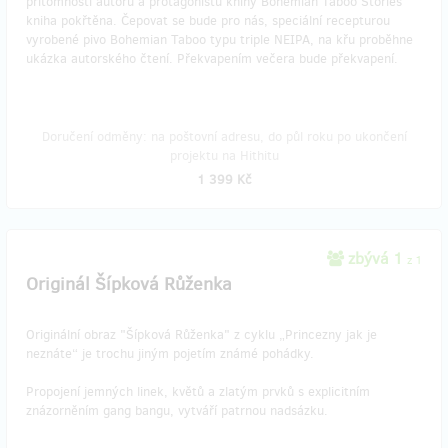
přítomnosti autorů a protagonistů knihy Bohemian Taboo Stories
kniha pokřtěna. Čepovat se bude pro nás, speciální recepturou
vyrobené pivo Bohemian Taboo typu triple NEIPA, na křu proběhne
ukázka autorského čtení. Překvapením večera bude překvapení.
Doručení odměny: na poštovní adresu, do půl roku po ukončení
projektu na Hithitu
1 399 Kč
zbývá 1
z 1
Originál Šípková Růženka
Originální obraz "Šípková Růženka" z cyklu „Princezny jak je
neznáte“ je trochu jiným pojetím známé pohádky.
Propojení jemných linek, květů a zlatým prvků s explicitním
znázorněním gang bangu, vytváří patrnou nadsázku.