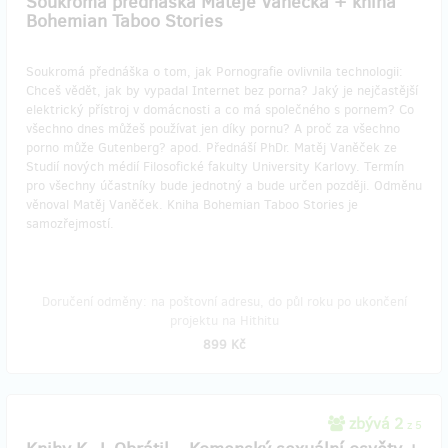
Soukromá přednáška Matěje Vaněčka + kniha
Bohemian Taboo Stories
Soukromá přednáška o tom, jak Pornografie ovlivnila technologii:
Chceš vědět, jak by vypadal Internet bez porna? Jaký je nejčastější
elektrický přístroj v domácnosti a co má společného s pornem? Co
všechno dnes můžeš používat jen díky pornu? A proč za všechno
porno může Gutenberg? apod. Přednáší PhDr. Matěj Vaněček ze
Studií nových médií Filosofické fakulty University Karlovy. Termín
pro všechny účastníky bude jednotný a bude určen později. Odměnu
věnoval Matěj Vaněček. Kniha Bohemian Taboo Stories je
samozřejmostí.
Doručení odměny: na poštovní adresu, do půl roku po ukončení
projektu na Hithitu
899 Kč
zbývá 2
z 5