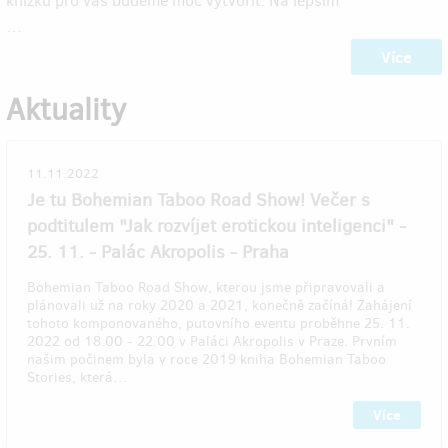
knížku pro vás budeme moc vytvořit. Na lepším
…
Více
Aktuality
11.11.2022
Je tu Bohemian Taboo Road Show! Večer s
podtitulem "Jak rozvíjet erotickou inteligenci" -
25. 11. - Palác Akropolis - Praha
Bohemian Taboo Road Show, kterou jsme připravovali a
plánovali už na roky 2020 a 2021, konečně začíná! Zahájení
tohoto komponovaného, putovního eventu proběhne 25. 11.
2022 od 18.00 - 22.00 v Paláci Akropolis v Praze. Prvním
našim počinem byla v roce 2019 kniha Bohemian Taboo
Stories, která…
Více