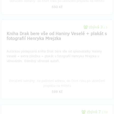
Doručení odměny: do čtvrt roku po ukončení projektu na Hithitu
590 Kč
zbývá 3
z 3
Kniha Drak bere vše od Haniny Veselé + plakát s
fotografií Henryka Mrejzka
Autorkou podepsaná kniha Drak bere vše od spisovatelky Haniny
Veselé + extra záložka + plakát s fotografií Henryka Mrejzka s
věnováním. Odměny věnovali autoři.
Doručení odměny: na poštovní adresu, do čtvrt roku po ukončení
projektu na Hithitu
599 Kč
zbývá 7
z 10