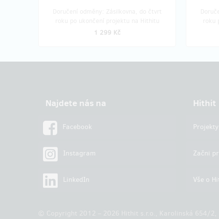
Doručení odměny: Zásilkovna, do čtvrt
Doruče
roku po ukončení projektu na Hithitu
roku 
1 299 Kč
Najdete nás na
Hithit
Facebook
Projekty
Instagram
Začni pr
LinkedIn
Vše o Hi
© Copyright 2012 – 2026 Hithit s.r.o., Karolinská 654/2,