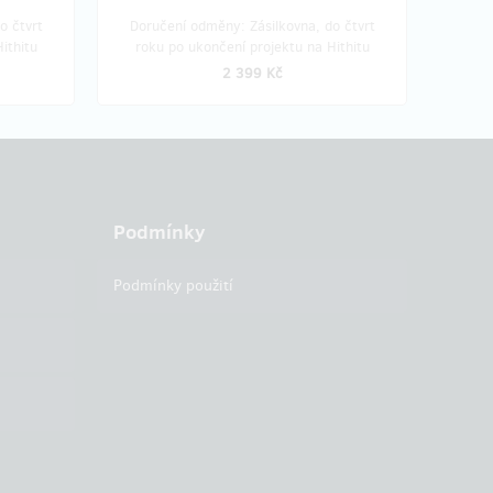
o čtvrt
Doručení odměny: Zásilkovna, do čtvrt
ithitu
roku po ukončení projektu na Hithitu
2 399 Kč
Podmínky
Podmínky použití