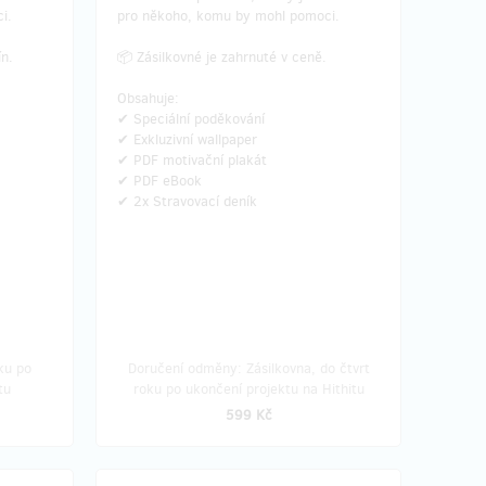
i.
pro někoho, komu by mohl pomoci.
ín.
📦 Zásilkovné je zahrnuté v ceně.
Obsahuje:
✔ Speciální poděkování
✔ Exkluzivní wallpaper
✔ PDF motivační plakát
✔ PDF eBook
✔ 2x Stravovací deník
ku po
Doručení odměny: Zásilkovna, do čtvrt
tu
roku po ukončení projektu na Hithitu
599 Kč