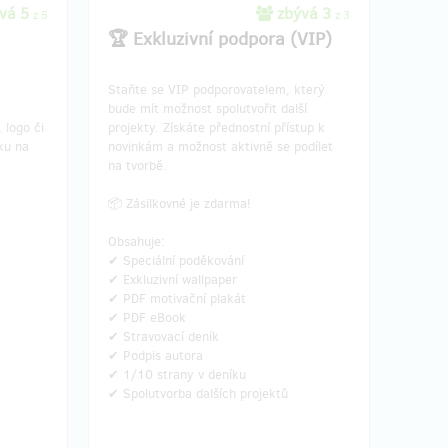
vá 5
zbývá 3
z 5
z 3
🏆 Exkluzivní podpora (VIP)
Staňte se VIP podporovatelem, který
bude mít možnost spolutvořit další
 logo či
projekty. Získáte přednostní přístup k
ku na
novinkám a možnost aktivně se podílet
na tvorbě.
📦 Zásilkovné je zdarma!
Obsahuje:
✔ Speciální poděkování
✔ Exkluzivní wallpaper
✔ PDF motivační plakát
✔ PDF eBook
✔ Stravovací deník
✔ Podpis autora
✔ 1/10 strany v deníku
✔ Spolutvorba dalších projektů