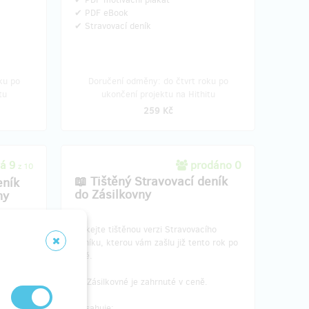
✔ PDF eBook
✔ Stravovací deník
ku po
Doručení odměny: do čtvrt roku po
tu
ukončení projektu na Hithitu
259 Kč
á 9
prodáno 0
z 10
📖 Tištěný Stravovací deník
eník
do Zásilkovny
ny
​Získejte tištěnou verzi Stravovacího
ího
deníku, kterou vám zašlu již tento rok po
ouze pro
létě.
📦 Zásilkovné je zahrnuté v ceně.
Obsahuje: