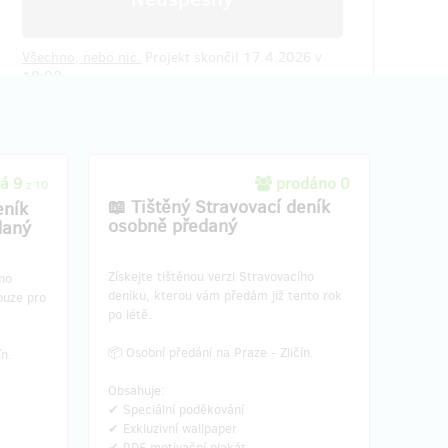
Všechno, nebo nic.
Projekt skončil 17.4.2026 v
10:00.
á 9
prodáno 0
z 10
📖 Tištěný Stravovací deník
eník
osobně předaný
daný
​Získejte tištěnou verzi Stravovacího
ího
deníku, kterou vám předám již tento rok
ouze pro
po létě.
📦 Osobní předání na Praze - Zličín.
ín.
Obsahuje:
✔ Speciální poděkování
✔ Exkluzivní wallpaper
✔ PDF motivační plakát