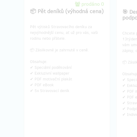
prodáno 0
📦 Pět deníků (výhodná cena)
🎯 De
podpo
Pět výtisků Stravovacího deníku za
nejvýhodnější cenu, ať už pro vás, vaši
Chcete 
rodinu nebo přátele.
13týden
vám umo
📦 Zásilkovné je zahrnuté v ceně.
zápisy, 
Obsahuje:
📦 Zásil
✔ Speciální poděkování
✔ Exkluzivní wallpaper
Obsahuj
✔ PDF motivační plakát
✔ Speci
✔ PDF eBook
✔ Exkluz
✔ 5x Stravovací deník
✔ PDF m
✔ PDF 
✔ Strav
✔ Podpi
✔ Indivi