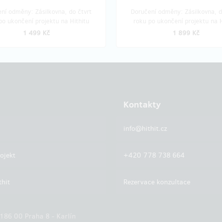
ní odměny: Zásilkovna, do čtvrt
Doručení odměny: Zásilkovna, d
po ukončení projektu na Hithitu
roku po ukončení projektu na H
1 499 Kč
1 899 Kč
Kontakty
info@hithit.cz
ojekt
+420 778 738 664
thit
Rezervace konzultace
 186 00 Praha 8 - Karlín