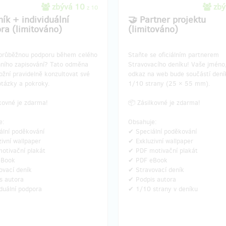
zbývá 10
zbý
z 10
ník + individuální
🤝 Partner projektu
ra (limitováno)
(limitováno)
průběžnou podporu během celého
Staňte se oficiálním partnerem
ního zapisování? Tato odměna
Stravovacího deníku! Vaše jméno,
žní pravidelně konzultovat své
odkaz na web bude součástí dení
otázky a pokroky.
1/10 strany (25 × 55 mm).
kovné je zdarma!
📦 Zásilkovné je zdarma!
e:
Obsahuje:
ální poděkování
✔ Speciální poděkování
ivní wallpaper
✔ Exkluzivní wallpaper
otivační plakát
✔ PDF motivační plakát
eBook
✔ PDF eBook
ovací deník
✔ Stravovací deník
s autora
✔ Podpis autora
duální podpora
✔ 1/10 strany v deníku