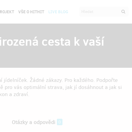
PROJEKT
VŠE O HITHIT
LIVE BLOG
irozená cesta k vaší
í jídelníček. Žádné zákazy. Pro každého. Podpořte
ě pro vás optimální strava, jak jí dosáhnout a jak si
kon a zdraví.
Otázky a odpovědi
0