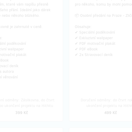
ím, které vám napíšu přesně
pro někoho, komu by mohl pomoc
šeho přání. Ideální jako dárek
e nebo někoho blízkého.
📦 Osobní předání na Praze - Zlič
kovné je zahrnuté v ceně.
Obsahuje:
✔ Speciální poděkování
e:
✔ Exkluzivní wallpaper
ální poděkování
✔ PDF motivační plakát
ivní wallpaper
✔ PDF eBook
otivační plakát
✔ 2x Stravovací deník
eBook
ovací deník
s autora
í věnování
ní odměny: Zásilkovna, do čtvrt
Doručení odměny: do čtvrt ro
po ukončení projektu na Hithitu
ukončení projektu na Hithi
399 Kč
499 Kč