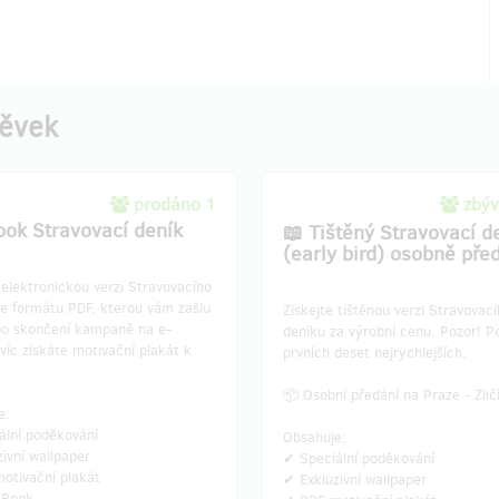
pěvek
prodáno 1
zbýv
ook Stravovací deník
📖 Tištěný Stravovací d
(early bird) osobně pře
 elektronickou verzi Stravovacího
ve formátu PDF, kterou vám zašlu
​Získejte tištěnou verzi Stravovac
po skončení kampaně na e-
deníku za výrobní cenu. Pozor! P
víc získáte motivační plakát k
prvních deset nejrychlejších.
📦 Osobní předání na Praze - Zlič
e:
ální poděkování
Obsahuje:
ivní wallpaper
✔ Speciální poděkování
otivační plakát
✔ Exkluzivní wallpaper
eBook