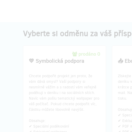
Vyberte si odměnu za váš přís
prodáno 0
💛 Symbolická podpora
📥 Eb
Chcete podpořit projekt jen proto, že
Získejte
vám dává smysl? Vaší podpory si
deníku 
nesmírně vážím a s radostí vám veřejně
krátce 
poděkuji v deníku i na sociálních sítích.
mail. Na
Navíc vám pošlu tematický wallpaper pro
tisku.
váš počítač. Pokud chcete podpořit víc,
částku můžete libovolně navýšit.
Obsahuj
✔ Speci
Obsahuje:
✔ Exkluz
✔ Speciální poděkování
✔ PDF m
✔ Exkluzivní wallpaper
✔ PDF 