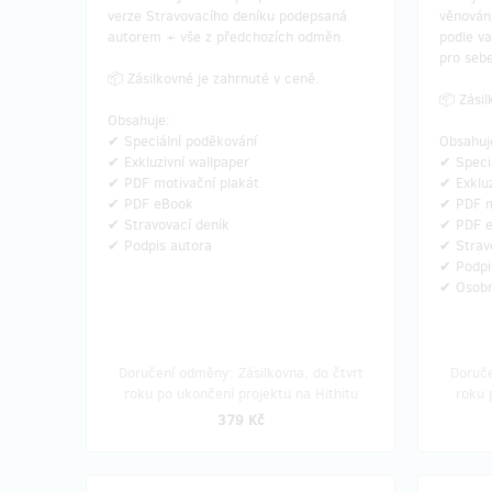
verze Stravovacího deníku podepsaná
věnován
autorem + vše z předchozích odměn.
podle va
pro seb
📦 Zásilkovné je zahrnuté v ceně.
📦 Zásil
Obsahuje:
✔ Speciální poděkování
Obsahuj
✔ Exkluzivní wallpaper
✔ Speci
✔ PDF motivační plakát
✔ Exkluz
✔ PDF eBook
✔ PDF m
✔ Stravovací deník
✔ PDF 
✔ Podpis autora
✔ Strav
✔ Podpi
✔ Osobn
Doručení odměny: Zásilkovna, do čtvrt
Doruče
roku po ukončení projektu na Hithitu
roku 
379 Kč