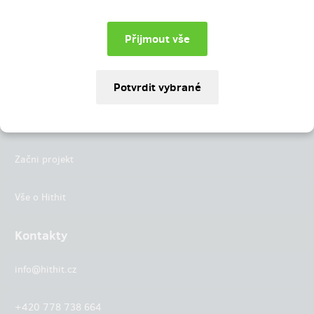
Instagram
LinkedIn
Hithit
Projekty
Začni projekt
Vše o Hithit
Kontakty
info@hithit.cz
+420 778 738 664