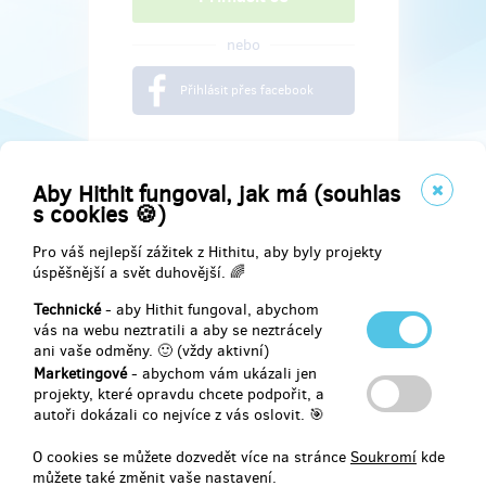
nebo
Přihlásit přes facebook
Aby Hithit fungoval, jak má (souhlas
s cookies 🍪)
Pro váš nejlepší zážitek z Hithitu, aby byly projekty
úspěšnější a svět duhovější. 🌈
Technické
- aby Hithit fungoval, abychom
vás na webu neztratili a aby se neztrácely
ani vaše odměny. 🙂 (vždy aktivní)
Marketingové
- abychom vám ukázali jen
Najdete nás na
projekty, které opravdu chcete podpořit, a
autoři dokázali co nejvíce z vás oslovit. 🎯
Facebook
O cookies se můžete dozvedět více na stránce
Soukromí
kde
můžete také změnit vaše nastavení.