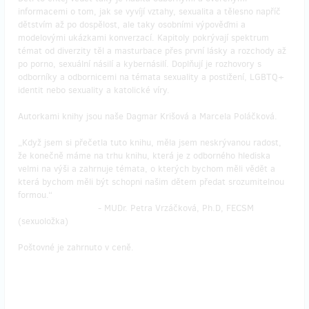
informacemi o tom, jak se vyvíjí vztahy, sexualita a tělesno napříč
dětstvím až po dospělost, ale taky osobními výpověďmi a
modelovými ukázkami konverzací. Kapitoly pokrývají spektrum
témat od diverzity těl a masturbace přes první lásky a rozchody až
po porno, sexuální násilí a kybernásilí. Doplňují je rozhovory s
odborníky a odbornicemi na témata sexuality a postižení, LGBTQ+
identit nebo sexuality a katolické víry.
Autorkami knihy jsou naše Dagmar Krišová a Marcela Poláčková.
„Když jsem si přečetla tuto knihu, měla jsem neskrývanou radost,
že konečně máme na trhu knihu, která je z odborného hlediska
velmi na výši a zahrnuje témata, o kterých bychom měli vědět a
která bychom měli být schopni našim dětem předat srozumitelnou
formou.“
- MUDr. Petra Vrzáčková, Ph.D, FECSM
(sexuoložka)
Poštovné je zahrnuto v ceně.