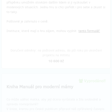
příspěvku umožním stovkám dalším lidem si ji vyzkoušet v
modelových situacích. Jednu hru si chci pořídit i pro sebe a zkusit si
to taky.
Poštovné je zahrnuto v ceně.
Instituce, které mají o hru zájem, mohou vyplnit
tento formulář.
Doručení odměny: na poštovní adresu, do půl roku po ukončení
projektu na Hithitu
10 600 Kč
Vyprodáno!!
Kniha Manuál pro moderní mámy
Co může udělat matka, aby její dcera vyrůstala a žila svobodně a
opravdu rovnoprávně?
V knize, kterou pro české publikum připravil náš zpřátelený časopis