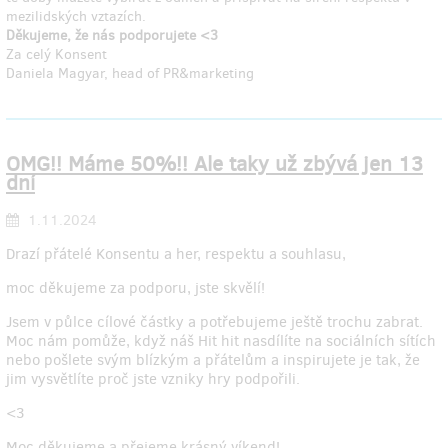
mezilidských vztazích.
Děkujeme, že nás podporujete <3
Za celý Konsent
Daniela Magyar, head of PR&marketing
OMG!! Máme 50%!! Ale taky už zbývá jen 13
dní
1.11.2024
Drazí přátelé Konsentu a her, respektu a souhlasu,
moc děkujeme za podporu, jste skvělí!
Jsem v půlce cílové částky a potřebujeme ještě trochu zabrat.
Moc nám pomůže, když náš Hit hit nasdílíte na sociálních sítích
nebo pošlete svým blízkým a přátelům a inspirujete je tak, že
jim vysvětlíte proč jste vzniky hry podpořili.
<3
Moc děkujeme a přejeme krásný víkend!