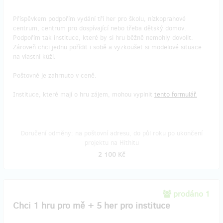
Příspěvkem podpořím vydání tří her pro školu, nízkoprahové
centrum, centrum pro dospívající nebo třeba dětský domov.
Podpořím tak instituce, které by si hru běžně nemohly dovolit.
Zároveň chci jednu pořídit i sobě a vyzkoušet si modelové situace
na vlastní kůži.
Poštovné je zahrnuto v ceně.
Instituce, které mají o hru zájem, mohou vyplnit
tento formulář.
Doručení odměny: na poštovní adresu, do půl roku po ukončení
projektu na Hithitu
2 100 Kč
prodáno 1
Chci 1 hru pro mě + 5 her pro instituce