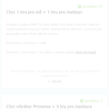
prodáno 37
Chci 1 hru pro mě + 1 hru pro instituci
Koupím si jednu
OMG! Co mám dělat?
pro sebe a zároveň zajistím i
vydání jednoho kusu pro školu, nízkoprahové centrum, centrum pro
dospívající nebo třeba dětský domov.
Poštovné je zahrnuto v ceně.
Instituce, které mají o hru zájem, mohou vyplnit
tento formulář.
Doručení odměny: na poštovní adresu, do půl roku po ukončení
projektu na Hithitu
1 100 Kč
prodáno 5
Chci vibrátor Primeros + 3 hry pro instituce