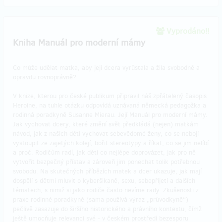
Vyprodáno!!
Kniha Manuál pro moderní mámy
Co může udělat matka, aby její dcera vyrůstala a žila svobodně a
opravdu rovnoprávně?
V knize, kterou pro české publikum připravil náš zpřátelený časopis
Heroine, na tuhle otázku odpovídá uznávaná německá pedagožka a
rodinná poradkyně Susanne Mierau. Její Manuál pro moderní mámy.
Jak vychovat dcery, které změní svět předkládá (nejen) matkám
návod, jak z našich dětí vychovat sebevědomé ženy, co se nebojí
vystoupit ze zajetých kolejí, bořit stereotypy a říkat, co se jim nelíbí
a proč. Rodičům radí, jak děti co nejlépe doprovázet, jak pro ně
vytvořit bezpečný přístav a zároveň jim ponechat tolik potřebnou
svobodu. Na skutečných příbězích matek a dcer ukazuje, jak mají
dospělí s dětmi mluvit o kyberšikaně, sexu, sebepřijetí a dalších
tématech, s nimiž si jako rodiče často nevíme rady. Zkušenosti z
praxe rodinné poradkyně (sama používá výraz „průvodkyně“)
pečlivě zasazuje do širšího historického a právního kontextu, čímž
ještě umocňuje relevanci své - v českém prostředí bezesporu