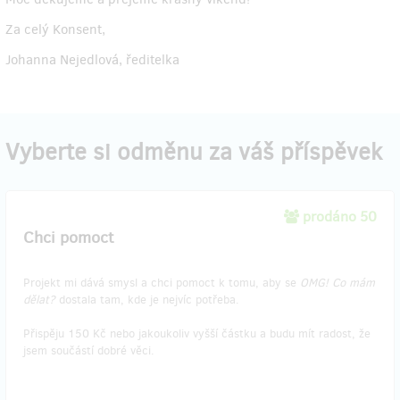
Za celý Konsent,
Johanna Nejedlová, ředitelka
Vyberte si odměnu za váš příspěvek
prodáno 50
Chci pomoct
Projekt mi dává smysl a chci pomoct k tomu, aby se
OMG! Co mám
dělat?
dostala tam, kde je nejvíc potřeba.
Přispěju 150 Kč nebo jakoukoliv vyšší částku a budu mít radost, že
jsem součástí dobré věci.