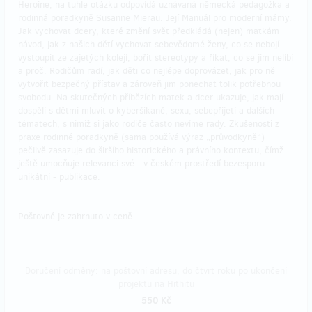
Heroine, na tuhle otázku odpovídá uznávaná německá pedagožka a
rodinná poradkyně Susanne Mierau. Její Manuál pro moderní mámy.
Jak vychovat dcery, které změní svět předkládá (nejen) matkám
návod, jak z našich dětí vychovat sebevědomé ženy, co se nebojí
vystoupit ze zajetých kolejí, bořit stereotypy a říkat, co se jim nelíbí
a proč. Rodičům radí, jak děti co nejlépe doprovázet, jak pro ně
vytvořit bezpečný přístav a zároveň jim ponechat tolik potřebnou
svobodu. Na skutečných příbězích matek a dcer ukazuje, jak mají
dospělí s dětmi mluvit o kyberšikaně, sexu, sebepřijetí a dalších
tématech, s nimiž si jako rodiče často nevíme rady. Zkušenosti z
praxe rodinné poradkyně (sama používá výraz „průvodkyně“)
pečlivě zasazuje do širšího historického a právního kontextu, čímž
ještě umocňuje relevanci své - v českém prostředí bezesporu
unikátní - publikace.
Poštovné je zahrnuto v ceně.
Doručení odměny: na poštovní adresu, do čtvrt roku po ukončení
projektu na Hithitu
550 Kč