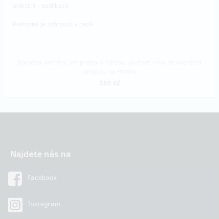
unikátní - publikace.
Poštovné je zahrnuto v ceně.
Doručení odměny: na poštovní adresu, do čtvrt roku po ukončení
projektu na Hithitu
550 Kč
Najdete nás na
Facebook
Instagram