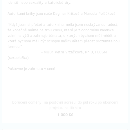
identit nebo sexuality a katolické víry.
Autorkami knihy jsou naše Dagmar Krišová a Marcela Poláčková.
“Když jsem si přečetla tuto knihu, měla jsem neskrývanou radost,
že konečně máme na trhu knihu, která je z odborného hlediska
velmi na výši a zahrnuje témata, o kterých bychom měli vědět a
která bychom měli být schopni našim dětem předat srozumitelnou
formou.”
- MUDr. Petra Vrzáčková, Ph.D, FECSM
(sexuoložka)
Poštovné je zahrnuto v ceně.
Doručení odměny: na poštovní adresu, do půl roku po ukončení
projektu na Hithitu
1 000 Kč