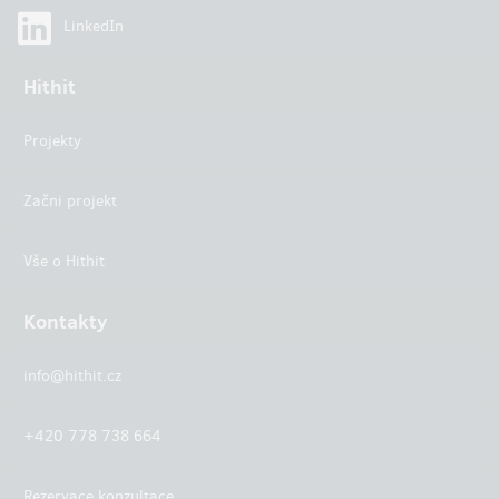
LinkedIn
Hithit
Projekty
Začni projekt
Vše o Hithit
Kontakty
info@hithit.cz
+420 778 738 664
Rezervace konzultace