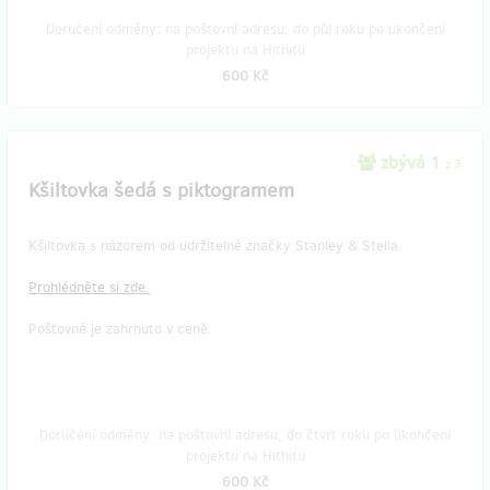
Doručení odměny: na poštovní adresu, do půl roku po ukončení
projektu na Hithitu
600 Kč
zbývá 1
z 3
Kšiltovka šedá s piktogramem
Kšiltovka s názorem od udržitelné značky Stanley & Stella.
Prohlédněte si zde.
Poštovné je zahrnuto v ceně.
Doručení odměny: na poštovní adresu, do čtvrt roku po ukončení
projektu na Hithitu
600 Kč