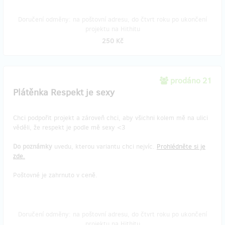
Doručení odměny: na poštovní adresu, do čtvrt roku po ukončení
projektu na Hithitu
250 Kč
prodáno 21
Plátěnka Respekt je sexy
Chci podpořit projekt a zároveň chci, aby všichni kolem mě na ulici
věděli, že respekt je podle mě sexy <3
Do poznámky
uvedu, kterou variantu chci nejvíc.
Prohlédněte si je
zde.
Poštovné je zahrnuto v ceně.
Doručení odměny: na poštovní adresu, do čtvrt roku po ukončení
projektu na Hithitu