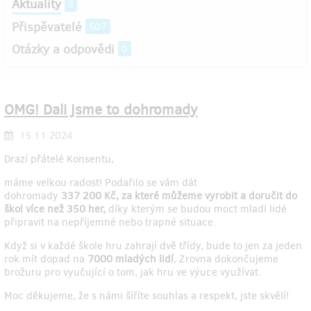
Aktuality
3
Přispěvatelé
507
Otázky a odpovědi
0
OMG! Dali jsme to dohromady
15.11.2024
Drazí přátelé Konsentu,
máme velkou radost! Podařilo se vám dát
dohromady
337 200 Kč, za které můžeme vyrobit a doručit do
škol více než 350 her,
díky kterým se budou moct mladí lidé
připravit na nepříjemné nebo trapné situace.
Když si v každé škole hru zahrají dvě třídy, bude to jen za jeden
rok mít dopad na
7000 mladých lidí.
Zrovna dokončujeme
brožuru pro vyučující o tom, jak hru ve výuce využívat.
Moc děkujeme, že s námi šíříte souhlas a respekt, jste skvělí!