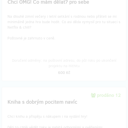
Chci OMG! Co mám dělat? pro sebe
Na dlouhé zimní večery i letní setkání s rodinou nebo přáteli se mi
minimálně jedna hra bude hodit. Co asi děda vymyslí pro tu situaci s
Netflix & chill?
Poštovné je zahrnuto v ceně.
Doručení odměny: na poštovní adresu, do půl roku po ukončení
projektu na Hithitu
600 Kč
prodáno 12
Kniha s dobrým pocitem navíc
Chci knihu a přispěju s nákupem i na vydání hry!
Děti to chtěj vědět taky je nabitá odbornými a ověřenými