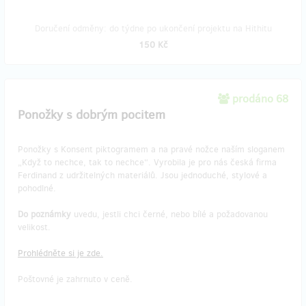
Doručení odměny: do týdne po ukončení projektu na Hithitu
150 Kč
prodáno 68
Ponožky s dobrým pocitem
Ponožky s Konsent piktogramem a na pravé nožce naším sloganem
„Když to nechce, tak to nechce“. Vyrobila je pro nás česká firma
Ferdinand z udržitelných materiálů. Jsou jednoduché, stylové a
pohodlné.
Do poznámky
uvedu, jestli chci černé, nebo bílé a požadovanou
velikost.
Prohlédněte si je zde.
Poštovné je zahrnuto v ceně.