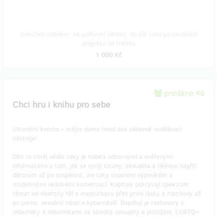
Doručení odměny: na poštovní adresu, do půl roku po ukončení
projektu na Hithitu
1 000 Kč
prodáno 46
Chci hru i knihu pro sebe
Ultimátní kombo – mějte doma hned dva zábavně vzdělávací
nástroje!
Děti to chtěj vědět taky je nabitá odbornými a ověřenými
informacemi o tom, jak se vyvíjí vztahy, sexualita a tělesno napříč
dětstvím až po dospělost, ale taky osobními výpověďmi a
modelovými ukázkami konverzací. Kapitoly pokrývají spektrum
témat od diverzity těl a masturbace přes první lásky a rozchody až
po porno, sexuální násilí a kybernásilí. Doplňují je rozhovory s
odborníky a odbornicemi na témata sexuality a postižení, LGBTQ+