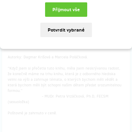
Děti to chtěj vědět taky je nabitá odbornými a ověřenými
informacemi o tom, jak se vyvíjí vztahy, sexualita a tělesno napříč
dětstvím až po dospělost, ale taky osobními výpověďmi a
modelovými ukázkami konverzací. Kapitoly pokrývají spektrum
témat od diverzity těl a masturbace přes první lásky a rozchody až
po porno, sexuální násilí a kybernásilí. Doplňují je rozhovory s
odborníky a odbornicemi na témata sexuality a postižení, LGBTQ+
identit nebo sexuality a katolické víry.
Autorky: Dagmar Krišová a Marcela Poláčková.
“Když jsem si přečetla tuto knihu, měla jsem neskrývanou radost,
že konečně máme na trhu knihu, která je z odborného hlediska
velmi na výši a zahrnuje témata, o kterých bychom měli vědět a
která bychom měli být schopni našim dětem předat srozumitelnou
formou.”
- MUDr. Petra Vrzáčková, Ph.D, FECSM
(sexuoložka)
Poštovné je zahrnuto v ceně.