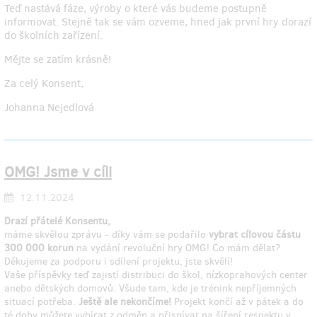
Teď nastává fáze, výroby o které vás budeme postupně
informovat. Stejně tak se vám ozveme, hned jak první hry dorazí
do školních zařízení.
Mějte se zatím krásně!
Za celý Konsent,
Johanna Nejedlová
OMG! Jsme v cíli
12.11.2024
Drazí přátelé Konsentu,
máme skvělou zprávu - díky vám se podařilo
vybrat cílovou částu
300 000 korun
na vydání revoluční hry OMG! Co mám dělat?
Děkujeme za podporu i sdílení projektu, jste skvělí!
Vaše příspěvky teď zajistí distribuci do škol, nízkoprahových center
anebo dětských domovů. Všude tam, kde je trénink nepříjemných
situací potřeba.
Ještě ale nekončíme!
Projekt končí až v pátek a do
té doby můžete vybírat z odměn a přispívat na šíření respektu v