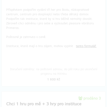
Příspěvkem podpořím vydání tří her pro školu, nízkoprahové
centrum, centrum pro dospívající nebo třeba dětský domov.
Podpořím tak instituce, které by si hru běžně nemohly dovolit.
Zároveň chci odměnu i pro sebe a vyzkoušet pleasure vibrátoru
Primeros.
Poštovné je zahrnuto v ceně.
Instituce, které mají o hru zájem, mohou vyplnit
tento formulář.
Doručení odměny: na poštovní adresu, do půl roku po ukončení
projektu na Hithitu
1 600 Kč
prodáno 3
Chci 1 hru pro mě + 3 hry pro instituce