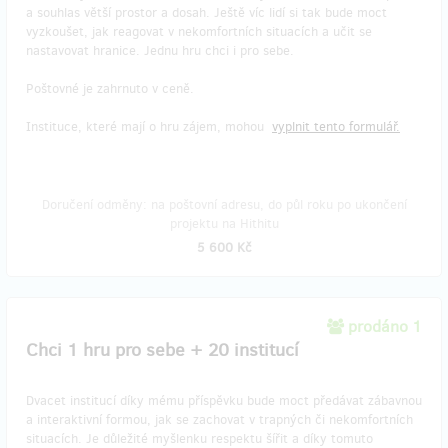
a souhlas větší prostor a dosah. Ještě víc lidí si tak bude moct
vyzkoušet, jak reagovat v nekomfortních situacích a učit se
nastavovat hranice. Jednu hru chci i pro sebe.
Poštovné je zahrnuto v ceně.
Instituce, které mají o hru zájem, mohou
vyplnit tento formulář.
Doručení odměny: na poštovní adresu, do půl roku po ukončení
projektu na Hithitu
5 600 Kč
prodáno 1
Chci 1 hru pro sebe + 20 institucí
Dvacet institucí díky mému příspěvku bude moct předávat zábavnou
a interaktivní formou, jak se zachovat v trapných či nekomfortních
situacích. Je důležité myšlenku respektu šířit a díky tomuto