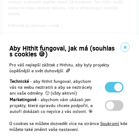
instituci a zároveň obdržet balení 28 kondomů. Ten můžu využít
anebo ho třeba darovat někomu, kdo si antikoncepci nemůže
dovolit.
Poštovné je zahrnuto v ceně.
Instituce, které mají o hru zájem, mohou vyplnit
tento formulář.
Aby Hithit fungoval, jak má (souhlas
s cookies 🍪)
Pro váš nejlepší zážitek z Hithitu, aby byly projekty
Doručení odměny: na poštovní adresu, do půl roku po ukončení
úspěšnější a svět duhovější. 🌈
projektu na Hithitu
800 Kč
Technické
- aby Hithit fungoval, abychom
vás na webu neztratili a aby se neztrácely
ani vaše odměny. 🙂 (vždy aktivní)
Marketingové
- abychom vám ukázali jen
prodáno 8
projekty, které opravdu chcete podpořit, a
autoři dokázali co nejvíce z vás oslovit. 🎯
Chci hru pro instituci a knihu Děti to chtěj vědět
taky pro sebe
O cookies se můžete dozvedět více na stránce
Soukromí
kde
můžete také změnit vaše nastavení.
Chci pomoct instituci a zároveň si koupím knihu!