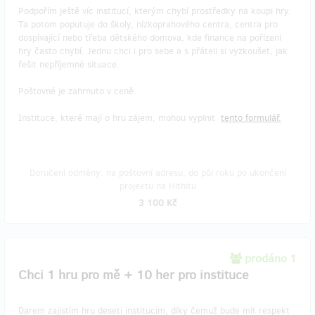
Podpořím ještě víc institucí, kterým chybí prostředky na koupi hry.
Ta potom poputuje do školy, nízkoprahového centra, centra pro
dospívající nebo třeba dětského domova, kde finance na pořízení
hry často chybí. Jednu chci i pro sebe a s přáteli si vyzkoušet, jak
řešit nepříjemné situace.
Poštovné je zahrnuto v ceně.
Instituce, které mají o hru zájem, mohou vyplnit
tento formulář.
Doručení odměny: na poštovní adresu, do půl roku po ukončení
projektu na Hithitu
3 100 Kč
prodáno 1
Chci 1 hru pro mě + 10 her pro instituce
Darem zajistím hru deseti institucím, díky čemuž bude mít respekt