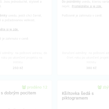
ů. Jsou jednoduché, stylové a
Do poznámky
uvedu, kterou varia
vyplnit
tento formulář.
diverzity těl a masturbace přes p
é.
nejvíc.
Prohlédněte si je zde.
lásky a rozchody až po porno, se
násilí a kybernásilí. Doplňují je r
námky
uvedu, jestli chci černé,
Poštovné je zahrnuto v ceně.
s odborníky a odbornicemi na té
é a požadovanou velikost.
sexuality a postižení, LGBTQ+ ide
nebo sexuality a katolické víry.
ěte si je zde.
Autorky: Dagmar Krišová a Marce
 je zahrnuto v ceně.
Poláčková.
“Když jsem si přečetla tuto knihu
í odměny: na poštovní adresu, do
Doručení odměny: na poštovní ad
jsem neskrývanou radost, že kon
t roku po ukončení projektu na
čtvrt roku po ukončení projek
máme na trhu knihu, která je z
Hithitu
Hithitu
odborného hlediska velmi na výši
zahrnuje témata, o kterých bych
250 Kč
380 Kč
vědět a která bychom měli být s
našim dětem předat srozumiteln
formou.”
- MUDr. Petr
prodáno 12
zbý
Vrzáčková, Ph.D, FECSM (sexuol
 s dobrým pocitem
Kšiltovka šedá s
piktogramem
Poštovné je zahrnuto v ceně.