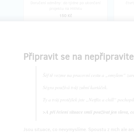
Doručení odměny: do týdne po ukončení
čtvr
projektu na Hithitu
150 Kč
prodáno 191
Chci OMG! Co mám dělat? pro
Kniha
sebe
navíc
Připravit se na nepřipravit
Na dlouhé zimní večery i letní setkání s
Chci kni
rodinou nebo přáteli se mi minimálně
vydání h
Šéf tě vezme na pracovní cestu a „omylem“ zare
jedna hra bude hodit. Co asi děda vymyslí
pro tu situaci s Netflix & chill?
Děti to 
Ségra používá tvůj zubní kartáček.
odborný
Poštovné je zahrnuto v ceně.
tom, jak
Ty a tvůj protějšek jste „Netflix a chill“ pochopil
tělesno 
ale tak
>A při řešení situace smíš používat jen slova, c
modelov
Kapitol
diverzit
Jsou situace, co nevymyslíme. Spoustu z nich ale ano
lásky a 