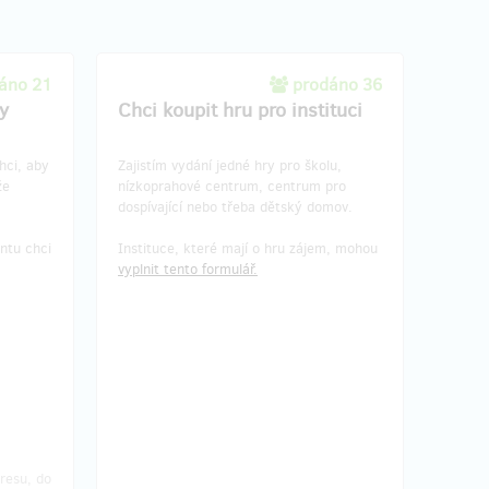
áno 21
prodáno 36
y
Chci koupit hru pro instituci
hci, aby
Zajistím vydání jedné hry pro školu,
že
nízkoprahové centrum, centrum pro
dospívající nebo třeba dětský domov.
ntu chci
Instituce, které mají o hru zájem, mohou
vyplnit tento formulář.
resu, do