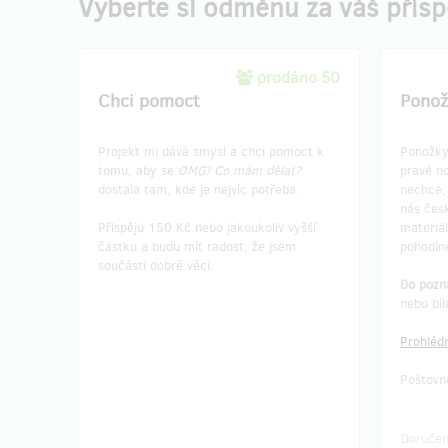
Vyberte si odměnu za váš přís
prodáno 50
Chci pomoct
Ponož
Projekt mi dává smysl a chci pomoct k
Ponožky
tomu, aby se
OMG! Co mám dělat?
pravé n
dostala tam, kde je nejvíc potřeba.
nechce, 
nás česk
Přispěju 150 Kč nebo jakoukoliv vyšší
materiál
částku a budu mít radost, že jsem
pohodln
součástí dobré věci.
Do poz
nebo bíl
Prohlédn
Poštovné
Doručen