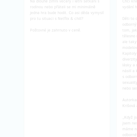
Na dlouhé zimní večery i letní setkání s
Chci kni
rodinou nebo přáteli se mi minimálně
vydání h
jedna hra bude hodit. Co asi děda vymyslí
pro tu situaci s Netflix & chill?
Děti to 
odborný
Doručen
Poštovné je zahrnuto v ceně.
tom, jak
Doručení odměny: nespecifikováno
půl rok
tělesno 
ale tak
700 Kč
modelov
Kapitol
diverzit
lásky a 
prodáno 37
násilí a
Chci 1 hru pro mě + 1 hru pro
Chci 
s odbor
instituci
hry pr
sexualit
nebo sex
Koupím si jednu
OMG! Co mám dělat?
pro
Příspěv
Autorka
sebe a zároveň zajistím i vydání jednoho
školu, 
Krišová
kusu pro školu, nízkoprahové centrum,
pro dosp
centrum pro dospívající nebo třeba
Podpořím
„Když js
dětský domov.
běžně n
jsem ne
odměnu 
máme na 
Poštovné je zahrnuto v ceně.
vibrátor
odbornéh