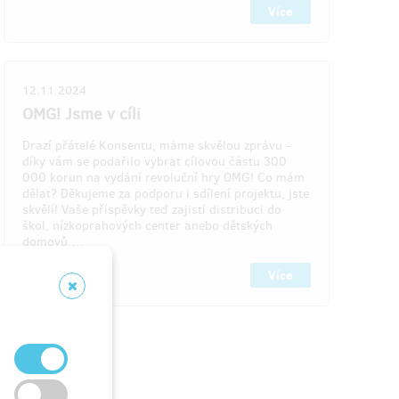
Více
12.11.2024
OMG! Jsme v cíli
Drazí přátelé Konsentu, máme skvělou zprávu -
díky vám se podařilo vybrat cílovou částu 300
000 korun na vydání revoluční hry OMG! Co mám
dělat? Děkujeme za podporu i sdílení projektu, jste
skvělí! Vaše příspěvky teď zajistí distribuci do
škol, nízkoprahových center anebo dětských
domovů.…
Více