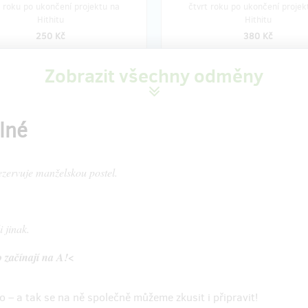
t roku po ukončení projektu na
čtvrt roku po ukončení projek
Hithitu
Hithitu
250 Kč
380 Kč
Zobrazit všechny odměny
prodáno 12
zbý
 s dobrým pocitem
Kšiltovka šedá s
piktogramem
elné
hu a přispěju s nákupem i na
Kšiltovka s názorem od udržiteln
ry!
Stanley & Stella.
zervuje manželskou postel.
chtěj vědět taky je nabitá
Prohlédněte si zde.
mi a ověřenými informacemi o
 se vyvíjí vztahy, sexualita a
Poštovné je zahrnuto v ceně.
i jinak.
napříč dětstvím až po dospělost,
y osobními výpověďmi a
o začínají na A!<
ými ukázkami konverzací.
y pokrývají spektrum témat od
y těl a masturbace přes první
 – a tak se na ně společně můžeme zkusit i připravit!
rozchody až po porno, sexuální