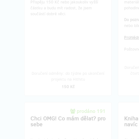
Přispěju 150 Kč nebo jakoukoliv vyšší
materiál
mohou 
částku a budu mít radost, že jsem
pohodln
součástí dobré věci.
Do poz
nebo bíl
Prohlédn
Poštovné
Doručen
Doručení odměny: do týdne po ukončení
čtvr
projektu na Hithitu
150 Kč
prodáno 191
Chci OMG! Co mám dělat? pro
Kniha
sebe
navíc