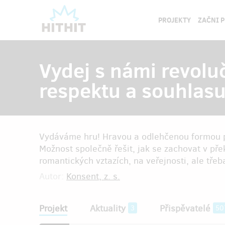
PROJEKTY
ZAČNI 
Vydej s námi revoluč
respektu a souhlasu
Vydáváme hru! Hravou a odlehčenou formou p
Možnost společně řešit, jak se zachovat v př
romantických vztazích, na veřejnosti, ale třeb
Autor:
Konsent, z. s.
Projekt
Aktuality
Přispěvatelé
3
50