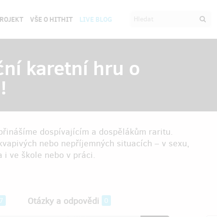
PROJEKT
VŠE O HITHIT
LIVE BLOG
ní karetní hru o
!
řinášíme dospívajícím a dospělákům raritu.
ekvapivých nebo nepříjemných situacích – v sexu,
a i ve škole nebo v práci.
Otázky a odpovědi
7
0