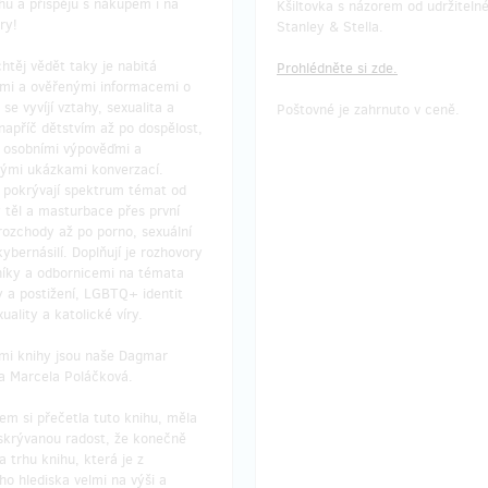
hu a přispěju s nákupem i na
Kšiltovka s názorem od udržiteln
ry!
Stanley & Stella.
chtěj vědět taky je nabitá
Prohlédněte si zde.
mi a ověřenými informacemi o
í odměny: na poštovní adresu, do
Doručení odměny: na poštovní ad
 se vyvíjí vztahy, sexualita a
Poštovné je zahrnuto v ceně.
u po ukončení projektu na Hithitu
půl roku po ukončení projektu na
napříč dětstvím až po dospělost,
y osobními výpověďmi a
800 Kč
1 000 Kč
ými ukázkami konverzací.
y pokrývají spektrum témat od
y těl a masturbace přes první
rozchody až po porno, sexuální
prodáno 5
pro
 kybernásilí. Doplňují je rozhovory
vibrátor Primeros + 3
Chci 1 hru pro mě + 3 h
níky a odbornicemi na témata
o instituce
instituce
y a postižení, LGBTQ+ identit
uality a katolické víry.
kem podpořím vydání tří her pro
Příspěvkem podpořím vydání tří h
mi knihy jsou naše Dagmar
nízkoprahové centrum, centrum
školu, nízkoprahové centrum, ce
 a Marcela Poláčková.
ívající nebo třeba dětský domov.
pro dospívající nebo třeba dětsk
 tak instituce, které by si hru
Podpořím tak instituce, které by 
em si přečetla tuto knihu, měla
emohly dovolit. Zároveň chci
běžně nemohly dovolit. Zároveň c
skrývanou radost, že konečně
i pro sebe a vyzkoušet pleasure
jednu pořídit i sobě a vyzkoušet s
trhu knihu, která je z
u Primeros.
modelové situace na vlastní kůži.
o hlediska velmi na výši a