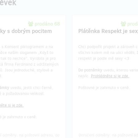
pěvek
prodáno 68
prod
ky s dobrým pocitem
Plátěnka Respekt je sex
 s Konsent piktogramem a na
Chci podpořit projekt a zároveň c
ožce naším sloganem „Když to
všichni kolem mě na ulici věděli, 
tak to nechce“. Vyrobila je pro
respekt je podle mě sexy <3
á firma Ferdinand z udržitelných
ů. Jsou jednoduché, stylové a
Do poznámky
uvedu, kterou varia
é.
nejvíc.
Prohlédněte si je zde.
námky
uvedu, jestli chci černé,
Poštovné je zahrnuto v ceně.
é a požadovanou velikost.
ěte si je zde.
 je zahrnuto v ceně.
í odměny: na poštovní adresu, do
Doručení odměny: na poštovní ad