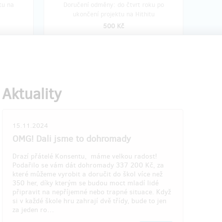
tu na
Doručení odměny: do čtvrt roku po
ukončení projektu na Hithitu
500 Kč
vá 1
prodáno 2
z 3
Tričko bílé
Aktuality
Unisex tričko s výšivkou. Do poznámky
uvedu požadovanou velikost.
é značky
15.11.2024
Prohlédněte si zde.
OMG! Dali jsme to dohromady
Poštovné je zahrnuto v ceně.
Drazí přátelé Konsentu, máme velkou radost!
Podařilo se vám dát dohromady 337 200 Kč, za
které můžeme vyrobit a doručit do škol více než
350 her, díky kterým se budou moct mladí lidé
připravit na nepříjemné nebo trapné situace. Když
si v každé škole hru zahrají dvě třídy, bude to jen
za jeden ro…