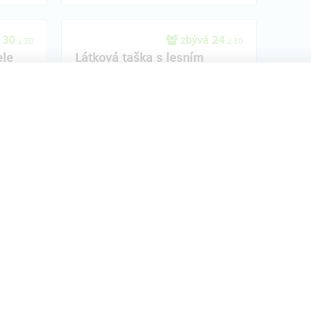
 30
zbývá 24
z 30
z 30
ele
Látková taška s lesním
potiskem
je tato
e hýčkat
Vaše
podpora
se promění ve velmi
c
praktickou bavlněnou tašku s milým
čné i pro
lesním motivem. Tašku Vám doručíme
k jako
prostřednictví služby Zásilkovna, která je
hující 3
zahrnuta v ceně.
e
e v
půl roku
Doručení odměny: Zásilkovna, do půl roku
hitu
po ukončení projektu na Hithitu
400 Kč