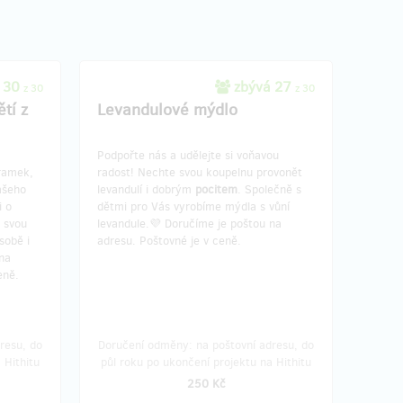
 30
zbývá 27
z 30
z 30
tí z
Levandulové mýdlo
Podpořte nás a udělejte si voňavou
áramek,
radost! Nechte svou koupelnu provonět
ašeho
levandulí i dobrým
pocitem
. Společně s
i o
dětmi pro Vás vyrobíme mýdla s vůní
 svou
levandule.💜 Doručíme je poštou na
sobě i
adresu. Poštovné je v ceně.
na
eně.
resu, do
Doručení odměny: na poštovní adresu, do
 Hithitu
půl roku po ukončení projektu na Hithitu
250 Kč