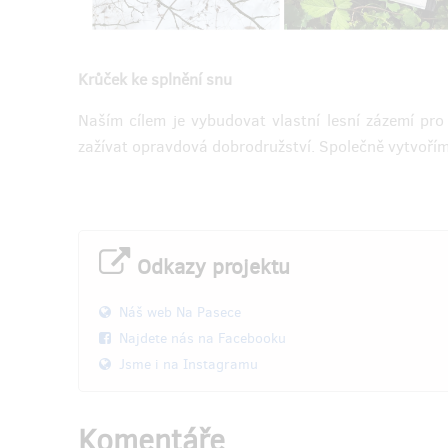
kdy odpadu společně vdechneme nový
život
.🌱 Podpoříte naše nové zázemí,
přírodu a slow fashion ve Vaší skříni!
Batoh Vám doručíme službou zásilkovna,
Krůček ke splnění snu
která je v ceně. Na podrobnostech (Vaší
představě) se domluvíme přes e-mail.
Naším cílem je vybudovat vlastní lesní zázemí pr
zažívat opravdová dobrodružství. Společně vytvoř
Doručení odměny: Zásilkovna, do půl roku
Doruče
po ukončení projektu na Hithitu
3 000 Kč
Odkazy projektu
Náš web Na Pasece
Najdete nás na Facebooku
Jsme i na Instagramu
Komentáře