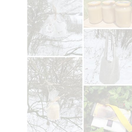
domluvíme přes e-mail.
Doručení odměny: na poštovní adresu, do
Doruče
půl roku po ukončení projektu na Hithitu
900 Kč
zbývá 6
z 6
Ručně šitý batoh od
Víken
princezny Terezíny
Prožijte
Hledáte originální a praktický kousek?
zázemí!
Pak tento batůžek z banneroviny je přímo
přivítá 
pro Vás:-) Princezna Terezína Vám ušije
když se 
na míru batoh z vyřazených PVC
proskle
bannerů, které by jinak mířily do
Vám bude
spaloven.🌍 Funkčnost batůžku je
noci). 
zaručena doplnění nepromokavé
poukaz.
batohoviny. Jedná se o REUSE materiálu,
přes e-m