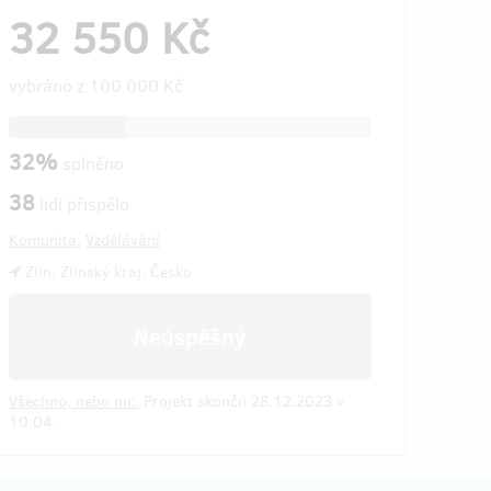
32 550 Kč
vybráno z
100 000 Kč
32%
splněno
38
lidí přispělo
Komunita
,
Vzdělávání
Zlín, Zlínský kraj, Česko
Neúspěšný
Všechno, nebo nic.
Projekt skončil 28.12.2023 v
10:04.