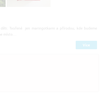
o děti. Tvořené jen maringotkami a přírodou, kde budeme
íme místo…
ní odměny: do roku po ukončení
Více
projektu na Hithitu
5 000 Kč