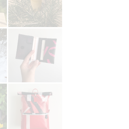
ní odměny: do roku po ukončení
Doručení odměny: na poštovní ad
projektu na Hithitu
roku po ukončení projektu na H
1 000 Kč
1 200 Kč
zbývá 3
z 5
d v maringotce
víkend v přírodě v našem novém
 V nových maringotkách Vás
vůně dřeva, útulné prostředí a
ochladí, také příjemné teplo z
ných kamen. Náš nový prostor
 k dispozici po celý víkend (2
Na požádání vystavíme dárkový
 Na podrobnostech se domluvíme
ail.