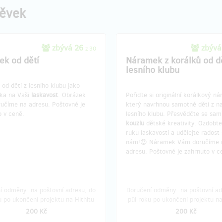
pěvek
zbývá 26
zbývá
z 30
ek od dětí
Náramek z korálků od dě
lesního klubu
od dětí z lesního klubu jako
ka na Vaši
laskavost
. Obrázek
Pořiďte si originální korálkový n
učíme na adresu. Poštovné je
který navrhnou samotné děti z n
o v ceně.
lesního klubu. Přesvědčte se sam
kouzlu
dětské kreativity. Ozdobte
ruku laskavostí a udělejte radost 
nám!😍 Náramek Vám doručíme 
adresu. Poštovné je zahrnuto v c
í odměny: na poštovní adresu, do
Doručení odměny: na poštovní ad
u po ukončení projektu na Hithitu
půl roku po ukončení projektu na
200 Kč
200 Kč