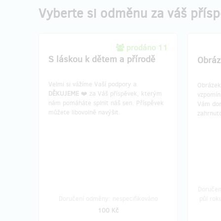
Vyberte si odměnu za váš přís
prodáno 11
S láskou k dětem a přírodě
Obráz
Velmi si vážíme Vaší podpory a
Obrázek 
DĚKUJEME
❤️ za Váš příspěvek, kterým
vzpomín
nám pomáháte splnit náš sen. Příspěvek
Vám dor
můžete libovolně navýšit.
zahrnut
Doručen
Doručení odměny: nespecifikováno
půl rok
100 Kč