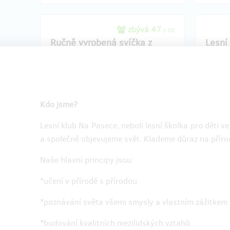
zbývá 47
z 50
Ručně vyrobená svíčka z
Lesní
včelího vosku
Pořiďte
Jako poděkování za Vaši
podporu
Vám
získat
kl
děti vyrobí originální svíčku z včelího
🌲 Získ
vosku. Svíčku Vám doručíme
lesní kl
Kdo jsme?
prostřednictví služby Zásilkovna, která je
snadno a
zahrnuta v ceně.
Originál
Lesní klub Na Pasece, neboli lesní školka pro děti v
poštou. 
a společně objevujeme svět. Klademe důraz na přírod
Naše hlavní principy jsou:
*učení v přírodě s přírodou
Doručení odměny: Zásilkovna, do půl roku
Doručen
po ukončení projektu na Hithitu
roku 
*poznávání světa všemi smysly a vlastním zážitkem
300 Kč
*budování kvalitních mezilidských vztahů