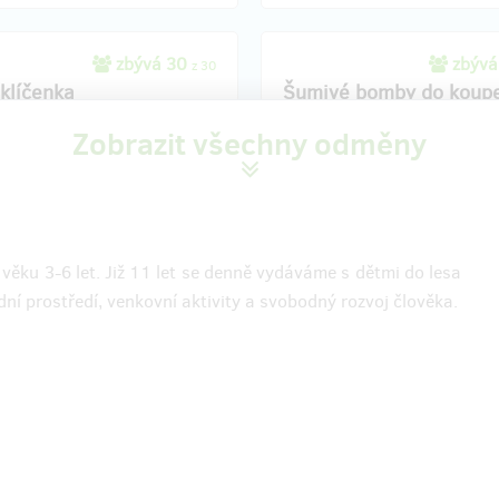
zbývá 30
zbývá
z 30
 klíčenka
Šumivé bomby do koup
Zobrazit všechny odměny
 si klíčenku a pomozte nám tak
Máte rádi voňavou koupel? 🛁Pak 
íč od našeho nového zázemí!🗝️
odměna právě pro Vás. Nechte s
áte praktického pomocníka - s
sadou šumivých bomb z non-toxi
íčenkou své klíče najdete vždy
drogerie. Díky složení jsou bezpe
 rychle i na dně své tašky:-)
děti. Pobaví, pohladí a
potěší
, ta
ní lesní klíčenku Vám doručíme
Váš příspěvek nás! :-) Sadu, obsa
e věku 3-6 let. Již 11 let se denně vydáváme s dětmi do lesa
Poštovné je zahrnuto v ceně.
ks šumivých bomb, Vám doručím
pomocí služby Zásilkovna, která j
ní prostředí, venkovní aktivity a svobodný rozvoj člověka.
ceně.
í odměny: na poštovní adresu, do
Doručení odměny: Zásilkovna, do 
po ukončení projektu na Hithitu
po ukončení projektu na Hit
300 Kč
300 Kč