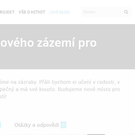
PROJEKT
VŠE O HITHIT
LIVE BLOG
nového zázemí pro
me na zázraky. Přáli bychom si učení v radosti, v
bezpečný a má své kouzlo. Budujeme nové místo pro
tí!
Otázky a odpovědi
0