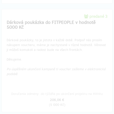
predané 3
Dárková poukázka do FITPEOPLE v hodnotě
5000 Kč
Dárkové poukázky, to je jistota v každé době. Podpoř nás prosím
nákupem voucheru, máme je nachystané v různé hodnotě. Věnovat
ji můžeš komukoli a radost bude na všech frontách.
Děkujeme.
Po úspěšném ukončení kampaně ti voucher zašleme v elektronické
podobě.
Doručenia odmeny: do týždňa po ukončení projektu na Hithitu
206,06 €
(
5 000 Kč
)