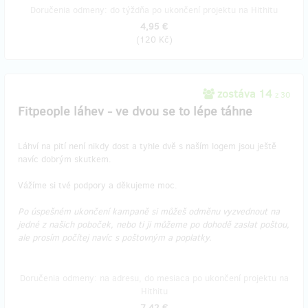
Doručenia odmeny: do týždňa po ukončení projektu na Hithitu
4,95 €
(
120 Kč
)
zostáva 14
z 30
Fitpeople láhev - ve dvou se to lépe táhne
Láhví na pití není nikdy dost a tyhle dvě s naším logem jsou ještě
navíc dobrým skutkem.
Vážíme si tvé podpory a děkujeme moc.
Po úspešném ukončení kampaně si můžeš odměnu vyzvednout na
jedné z našich poboček, nebo ti ji můžeme po dohodě zaslat poštou,
ale prosím počítej navíc s poštovným a poplatky.
Doručenia odmeny: na adresu, do mesiaca po ukončení projektu na
Hithitu
7,42 €