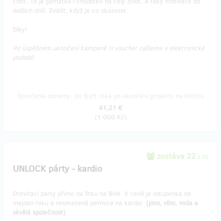
chtít. To je památka i chlubítko na celý život. A taky motivace do
dalších dnů. Zvlášť, když je co ukazovat…
Díky!
Po úspěšném ukončení kampaně ti voucher zašleme v elektronické
podobě.
Doručenia odmeny: do štvrť roka po ukončení projektu na Hithitu
41,21 €
(
1 000 Kč
)
zostáva 22
z 30
UNLOCK párty - kardio
Otevírací párty přímo na fitku na Bille. V ceně je vstupenka na
mejdan roku a neomezená permice na kardio
(pivo, víno, voda a
skvělá společnost)
.