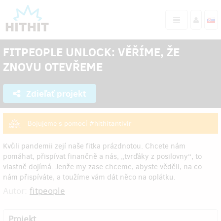
FITPEOPLE UNLOCK: VĚŘÍME, ŽE
ZNOVU OTEVŘEME
Zdieľať projekt
Bojujeme s pomocí #hithitantivir
Kvůli pandemii zejí naše fitka prázdnotou. Chcete nám
pomáhat, přispívat finančně a nás, „tvrďáky z posilovny“, to
vlastně dojímá. Jenže my zase chceme, abyste věděli, na co
nám přispíváte, a toužíme vám dát něco na oplátku.
Autor:
fitpeople
Projekt