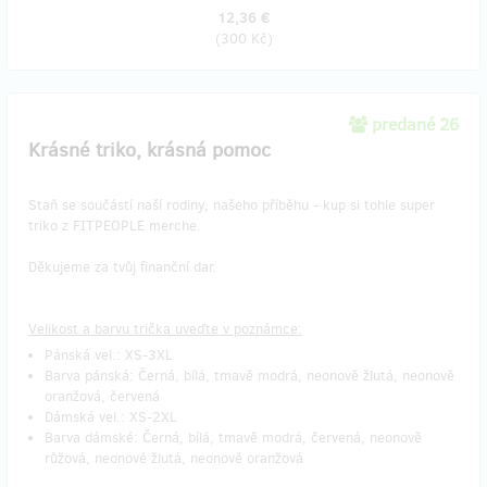
12,36 €
(
300 Kč
)
predané 26
Krásné triko, krásná pomoc
Staň se součástí naší rodiny, našeho příběhu - kup si tohle super
triko z FITPEOPLE merche.
Děkujeme za tvůj finanční dar.
Velikost a barvu trička uveďte v poznámce:
Pánská vel.: XS-3XL
Barva pánská: Černá, bílá, tmavě modrá, neonově žlutá, neonově
oranžová, červená
Dámská vel.: XS-2XL
Barva dámské: Černá, bílá, tmavě modrá, červená, neonově
růžová, neonové žlutá, neonově oranžová