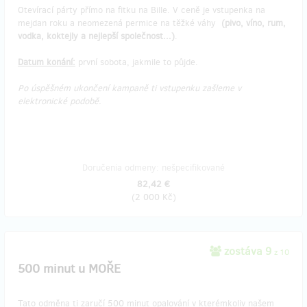
Otevírací párty přímo na fitku na Bille. V ceně je vstupenka na
mejdan roku a neomezená permice na těžké váhy
(pivo, víno, rum,
vodka, koktejly a nejlepší společnost...)
.
Datum konání:
první sobota, jakmile to půjde.
Po úspěšném ukončení kampaně ti vstupenku zašleme v
elektronické podobě.
Doručenia odmeny: nešpecifikované
82,42 €
(
2 000 Kč
)
zostáva 9
z 10
500 minut u MOŘE
Tato odměna ti zaručí 500 minut opalování v kterémkoliv našem