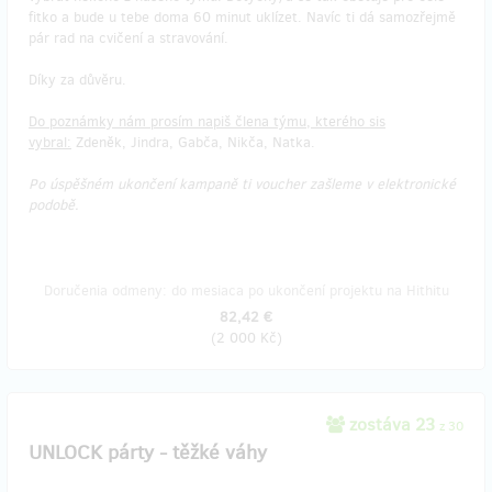
fitko a bude u tebe doma 60 minut uklízet. Navíc ti dá samozřejmě
pár rad na cvičení a stravování.
Díky za důvěru.
Do poznámky nám prosím napiš člena týmu, kterého sis
vybral:
Zdeněk, Jindra, Gabča, Nikča, Natka.
Po úspěšném ukončení kampaně ti voucher zašleme v elektronické
podobě.
Doručenia odmeny: do mesiaca po ukončení projektu na Hithitu
82,42 €
(
2 000 Kč
)
zostáva 23
z 30
UNLOCK párty - těžké váhy