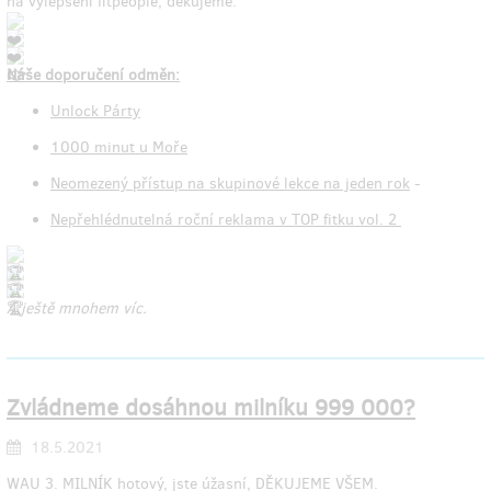
na vylepšení fitpeople, děkujeme.
Náše doporučení odměn:
Unlock Párty
1000 minut u Moře
Neomezený přístup na skupinové lekce na jeden rok
-
Nepřehlédnutelná roční reklama v TOP fitku vol. 2
A ještě mnohem víc.
Zvládneme dosáhnou milníku 999 000?
18.5.2021
WAU 3. MILNÍK hotový, jste úžasní, DĚKUJEME VŠEM.