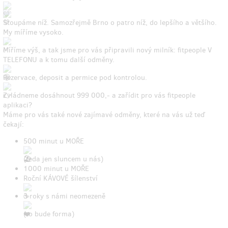
Stoupáme níž. Samozřejmě Brno o patro níž, do lepšího a většího.
My míříme vysoko.
Míříme výš, a tak jsme pro vás připravili nový milník: fitpeople V
TELEFONU a k tomu další odměny.
Rezervace, deposit a permice pod kontrolou.
Zvládneme dosáhnout 999 000,- a zařídit pro vás fitpeople
aplikaci?
Máme pro vás také nové zajímavé odměny, které na vás už teď
čekají:
500 minut u MOŘE
(teda jen sluncem u nás)
1000 minut u MOŘE
Roční KÁVOVÉ šílenství
3 roky s námi neomezeně
(to bude forma)