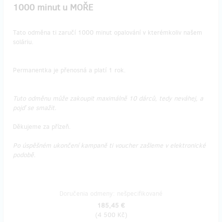
1000 minut u MOŘE
Tato odměna ti zaručí 1000 minut opalování v kterémkoliv našem
soláriu.
Permanentka je přenosná a platí 1 rok.
Tuto odměnu může zakoupit maximálně 10 dárců, tedy neváhej, a
pojď se smažit.
Děkujeme za přízeň.
Po úspěšném ukončení kampaně ti voucher zašleme v elektronické
podobě.
Doručenia odmeny: nešpecifikované
185,45 €
(
4 500 Kč
)