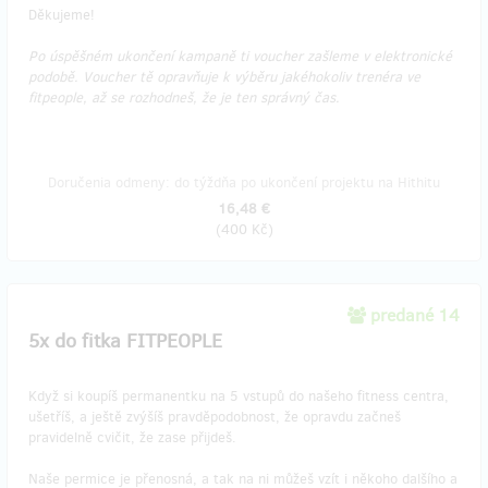
Děkujeme!
Po úspěšném ukončení kampaně ti voucher zašleme v elektronické
podobě. Voucher tě opravňuje k výběru jakéhokoliv trenéra ve
fitpeople, až se rozhodneš, že je ten správný čas.
Doručenia odmeny: do týždňa po ukončení projektu na Hithitu
16,48 €
(
400 Kč
)
predané 14
5x do fitka FITPEOPLE
Když si koupíš permanentku na 5 vstupů do našeho fitness centra,
ušetříš, a ještě zvýšíš pravděpodobnost, že opravdu začneš
pravidelně cvičit, že zase přijdeš.
Naše permice je přenosná, a tak na ni můžeš vzít i někoho dalšího a