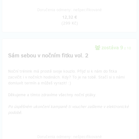
Doručenia odmeny: nešpecifikované
12,32 €
(
299 Kč
)
zostáva 9
z 10
Sám sebou v nočním fitku vol. 2
Noční trénink má prostě svoje kouzlo. Přijď si k nám do fitka
zacvičit i v nočních hodinách. Kdy? To je na tobě. Stačí si s námi
domluvít termín a můžeš vyrazit! :)
Děkujeme a tímto zdravíme všechny noční ptáky.
Po úspěšném ukončení kampaně ti voucher zašleme v elektronické
podobě.
Doručenia odmeny: nešpecifikované