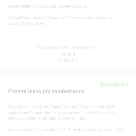
Datum konání:
první sobota, jakmile to půjde.
Po úspěšném ukončení kampaně Vám vstupenku zašleme v
elektronické podobě.
Doručenia odmeny: nešpecifikované
41,21 €
(
1 000 Kč
)
predané 0
Firemní lekce pro zaměstnance
Čistá mysl, lepší výkon. Podpoř dobrou náladu a zdraví svých
zaměstnanců a pořiď jim skupinovou lekci v některé z našich
poboček. Dáme jim do těla, jako by byli naši.
(Na jednu lekci se vejde přibližně 10 osob, cena je uvedena s DPH.)