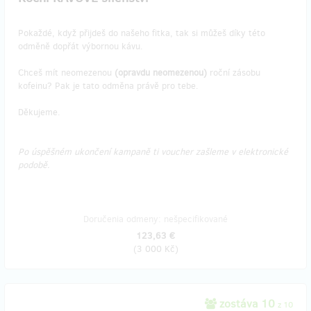
Pokaždé, když přijdeš do našeho fitka, tak si můžeš díky této
odměně dopřát výbornou kávu.
Chceš mít neomezenou
(opravdu neomezenou)
roční zásobu
kofeinu? Pak je tato odměna právě pro tebe.
Děkujeme.
Po úspěšném ukončení kampaně ti voucher zašleme v elektronické
podobě.
Doručenia odmeny: nešpecifikované
123,63 €
(
3 000 Kč
)
zostáva 10
z 10