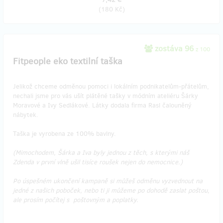
(
180 Kč
)
zostáva 96
z 100
Fitpeople eko textilní taška
Jelikož chceme odměnou pomoci i lokálním podnikatelům-přátelům,
nechali jsme pro vás ušít plátěné tašky v módním ateliéru Šárky
Moravové a Ivy Sedlákové. Látky dodala firma Rasl čalouněný
nábytek.
Taška je vyrobena ze 100% bavlny.
(Mimochodem, Šárka a Iva byly jednou z těch, s kterými náš
Zdenda v první vlně ušil tisíce roušek nejen do nemocnice.)
Po úspešném ukončení kampaně si můžeš odměnu vyzvednout na
jedné z našich poboček, nebo ti ji můžeme po dohodě zaslat poštou,
ale prosím počítej s poštovným a poplatky.