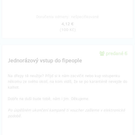
Doručenia odmeny: nešpecifikované
4,12 €
(
100 Kč
)
predané 6
Jednorázový vstup do fipeople
Na dřepy tě neužije? Přijď si k nám zacvičit nebo kup vstupenku
někomu ze svého okolí, na kom vidíš, že se po karanténě nevejde do
kalhot.
Dobře na duši bude tobě, nám i jim. Děkujeme.
Po úspěšném ukončení kampaně ti voucher zašleme v elektronické
podobě.