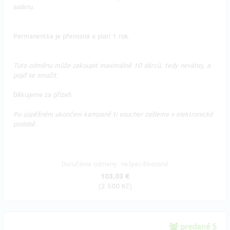
soláriu.
Permanentka je přenosná a platí 1 rok.
Tuto odměnu může zakoupit maximálně 10 dárců, tedy neváhej, a
pojď se smažit.
Děkujeme za přízeň.
Po úspěšném ukončení kampaně ti voucher zašleme v elektronické
podobě.
Doručenia odmeny: nešpecifikované
103,03 €
(
2 500 Kč
)
predané 5