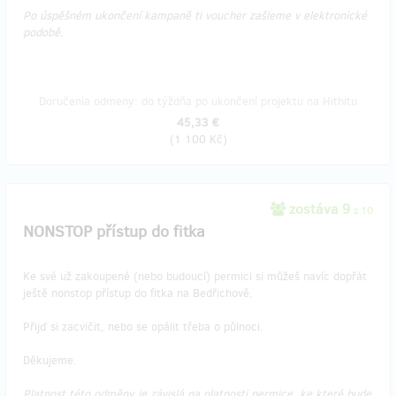
Po úspěšném ukončení kampaně ti voucher zašleme v elektronické
podobě.
Doručenia odmeny: do týždňa po ukončení projektu na Hithitu
45,33 €
(
1 100 Kč
)
zostáva 9
z 10
NONSTOP přístup do fitka
Ke své už zakoupené (nebo budoucí) permici si můžeš navíc dopřát
ještě nonstop přístup do fitka na Bedřichově.
Přijď si zacvičit, nebo se opálit třeba o půlnoci.
Děkujeme.
Platnost této odměny je závislá na platnosti permice, ke které bude