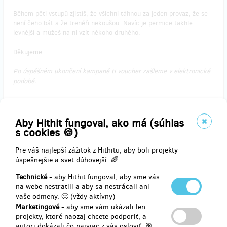
Během pěti vstupů zjistíš, že všichni táhnou za jeden provaz, že se
není čeho bát a že trenéři nekoušou. Navíc je permice takhle
levnější a můžeš na ni vzít někoho druhého.
Děkujeme.
Po úspěšném ukončení kampaně ti voucher zašleme v elektronické
podobě.
Doručenia odmeny: nešpecifikované
Aby Hithit fungoval, ako má (súhlas
s cookies 🍪)
20,61 €
(
500 Kč
)
Pre váš najlepší zážitok z Hithitu, aby boli projekty
úspešnejšie a svet dúhovejší. 🌈
Technické
- aby Hithit fungoval, aby sme vás
zostáva 4
z 5
na webe nestratili a aby sa nestrácali ani
Noční cvičení s trenérem při měsíčku
vaše odmeny. 🙂 (vždy aktívny)
Marketingové
- aby sme vám ukázali len
projekty, ktoré naozaj chcete podporiť, a
Nepotřebuješ toho tolik naspat a nejvyšší aktivitu vykazuješ v noci?
autori dokázali čo najviac z vás osloviť. 🎯