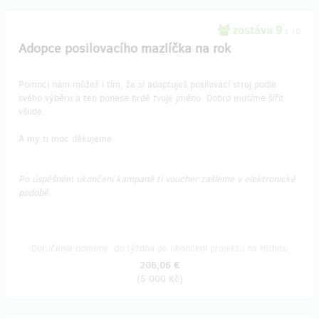
zostáva 9
z 10
Adopce posilovacího mazlíčka na rok
Pomoci nám můžeš i tím, že si adoptuješ posilovací stroj podle
svého výběru a ten ponese hrdě tvoje jméno. Dobro musíme šířit
všude.
A my ti moc děkujeme.
Po úspěšném ukončení kampaně ti voucher zašleme v elektronické
podobě.
Doručenia odmeny: do týždňa po ukončení projektu na Hithitu
206,06 €
(
5 000 Kč
)