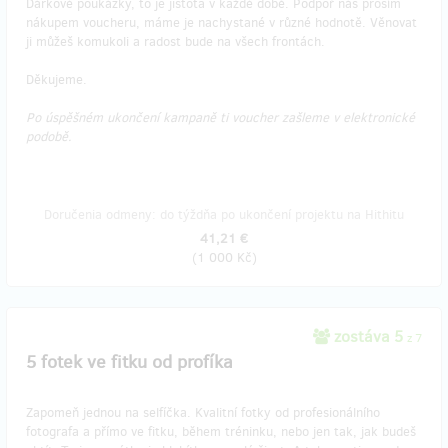
Dárkové poukázky, to je jistota v každé době. Podpoř nás prosím
nákupem voucheru, máme je nachystané v různé hodnotě. Věnovat
ji můžeš komukoli a radost bude na všech frontách.
Děkujeme.
Po úspěšném ukončení kampaně ti voucher zašleme v elektronické
podobě.
Doručenia odmeny: do týždňa po ukončení projektu na Hithitu
41,21 €
(
1 000 Kč
)
zostáva 5
z 7
5 fotek ve fitku od profíka
Zapomeň jednou na selfíčka. Kvalitní fotky od profesionálního
fotografa a přímo ve fitku, během tréninku, nebo jen tak, jak budeš