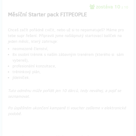
zostáva 10
z 10
Měsíční Starter pack FITPEOPLE
Chceš začít pořádně cvičit, nebo už si to nepamatuješ? Máme pro
tebe supr řešení. Připravili jsme našlápnutý startovací balíček na
jeden měsíc, který zahrnuje:
neomezené členství,
8x osobní trénink s naším zábavným trenérem (kterého si sám
vybereš),
profesionální konzultace,
tréninkový plán,
jídelníček.
Tuto odměnu může pořídit jen 10 dárců, tedy neváhej, a pojď se
seznamovat.
Po úspěšném ukončení kampaně ti voucher zašleme v elektronické
podobě.