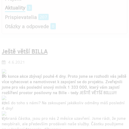
Aktuality
3
Prispievatelia
207
Otázky a odpovede
0
Ještě větší BILLA
4.6.2021
Do konce akce zbývají pouhé 4 dny. Proto jsme se rozhodli vás ještě
více vyhecovat a namotivovat k zapojení se do projektu. Zveřejnili
jsme pro vás poslední snový milník 1 333 000, který vám zajistí
rozšíření prostor posilovny na Bille - tedy JEŠTĚ VĚTŠÍ BILLU!!
Jdeš do toho s námi? Na zakoupení jakékoliv odměny máš poslední
4 dny!
Vybraná částka, jsou pro nás 2 měsíce uzavření. Jsme rádi, že jsme
nevybírali, ale především prodávali naše služby. Částku použijeme