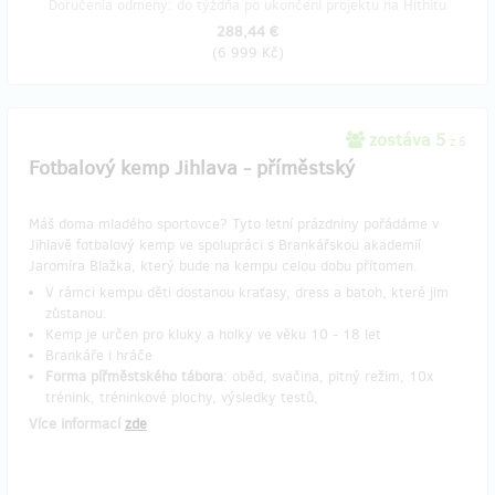
Doručenia odmeny: do týždňa po ukončení projektu na Hithitu
288,44 €
(
6 999 Kč
)
zostáva 5
z 5
Fotbalový kemp Jihlava - příměstský
Máš doma mladého sportovce? Tyto letní prázdniny pořádáme v
Jihlavě fotbalový kemp ve spolupráci s Brankářskou akademií
Jaromíra Blažka, který bude na kempu celou dobu přítomen.
V rámci kempu děti dostanou kraťasy, dress a batoh, které jim
zůstanou.
Kemp je určen pro kluky a holky ve věku 10 - 18 let
Brankáře i hráče
Forma pířměstského tábora
: oběd, svačina, pitný režim, 10x
trénink, tréninkové plochy, výsledky testů,
Více informací
zde