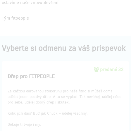
oslavíme naše znovuotevření.
Tým fitpeople
Vyberte si odmenu za váš príspevok
predané 32
Dřep pro FITPEOPLE
Za každou darovanou stokorunu pro naše fitko si můžeš doma
udělat jeden poctivý dřep. A to se vyplatí. Tak neváhej, udělej něco
pro sebe, udělej dobrý dřep i skutek.
Kolik jich dáš? Buď jak Chuck – udělej všechny.
Děkuje ti tvoje i my.