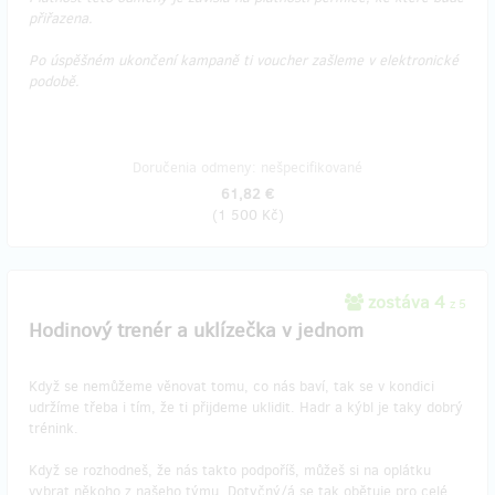
přiřazena.
Po úspěšném ukončení kampaně ti voucher zašleme v elektronické
podobě.
Doručenia odmeny: nešpecifikované
61,82 €
(
1 500 Kč
)
zostáva 4
z 5
Hodinový trenér a uklízečka v jednom
Když se nemůžeme věnovat tomu, co nás baví, tak se v kondici
udržíme třeba i tím, že ti přijdeme uklidit. Hadr a kýbl je taky dobrý
trénink.
Když se rozhodneš, že nás takto podpoříš, můžeš si na oplátku
vybrat někoho z našeho týmu. Dotyčný/á se tak obětuje pro celé