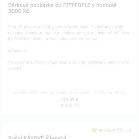
Dárková poukázka do FITPEOPLE v hodnotě
3000 Kč
Dárkové poukázky, to je jistota v každé době. Podpoř nás prosím
nákupem voucheru, máme je nachystané v různé hodnotě. Věnovat
ji můžeš komukoli a radost bude na všech frontách.
Děkujeme.
Po úspěšném ukončení kampaně ti voucher zašleme v elektronické
podobě.
Doručenia odmeny: do týždňa po ukončení projektu na Hithitu
123,63 €
(
3 000 Kč
)
zostáva 10
z 10
Roční KÁVOVÉ šílenství