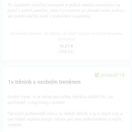
Po úspešném ukončení kampaně si můžeš odměnu vyzvednout na
jedné z našich poboček, nebo ti ji můžeme po dohodě zaslat poštou,
ale prosím počítej navíc s poštovným a poplatky.
Doručenia odmeny: na adresu, do štvrť roka po ukončení projektu
na Hithitu
16,07 €
(
390 Kč
)
predané 18
1x trénink s osobním trenérem
Osobní trenér, to je někdo jako přítel, kterému můžeš říct, co
potřebuješ, a psycholog v jednom.
Takových profesionálů máme na skladě několik a ty si právě tady a
teď můžeš dopředu koupit trénink pod jeho profesionálním a milým
vedením.