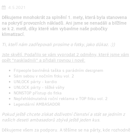
4.5.2021
Děkujeme mnohokrát za splnění 1. mety, která byla stanovena
na pokrytí provozních nákladů. Ani jsme se nenadáli a blížíme
se k 2. metě, díky které vám vybavíme naše pobočky
klimatizací.
Ti, kteří nám zadřepovali prosíme o fotky, jako důkaz. :))
Jste skvělí. Podařilo se vám vyprodat 2 odměny, které jsme vám
opět "naskladnili" a přidali rovnou i nové:
Fitpeople bavlněná taška s parádním designem
Sám sebou v nočním fitku vol. 2
UNLOCK párty - kardio
UNLOCK párty - těžké váhy
NONSTOP přístup do fitka
Nepřehlédnutelná roční reklama v TOP fitku vol. 2
Legendární AMBASADOR
Pokud ještě chcete získat doživotní členství a stát se jedním z
našich deseti ambasadorů zbývá ještě jeden kus.
Děkujeme všem za podporu. A těšíme se na párty, kde rozhodně