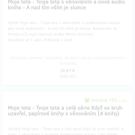
Moje teta - Tvoje teta s věnováním a nová audio
kniha - A nad tím vším je slunce
Výtisk Moje teta - Tvoje teta s věnováním a poděkováním autora
plus nová audiokniha - A nad tím vším je slunce. Audioknihu ve
formátu CD mp3 namluvil skvěle Martin Stránský.
Doručíme až k vám. Poštovné v ceně.
Doručenia odmeny: na adresu, do štvrť roka po ukončení projektu
na Hithitu
26,87 €
(
650 Kč
)
zostáva 193
z 200
Moje teta - Tvoje teta a celá série Když se kruh
uzavřel, papírové knihy s věnováním (4 knihy)
Výtisky Moje teta - Tvoje teta a celá série Když se kruh uzavřel. 4
knihy s věnováním a osobním poděkováním autora. Celý příběh