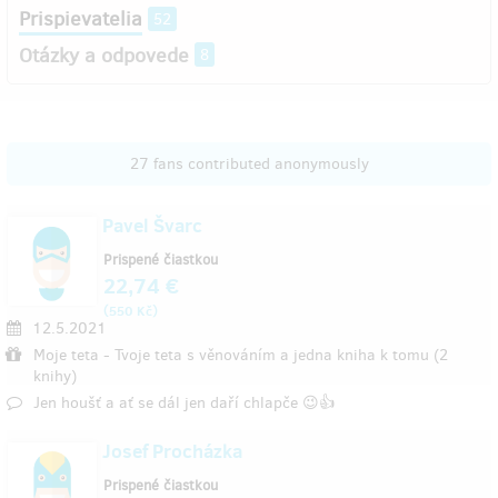
Prispievatelia
52
Otázky a odpovede
8
27 fans contributed anonymously
Pavel Švarc
Prispené čiastkou
22,74 €
(
)
550 Kč
12.5.2021
Moje teta - Tvoje teta s věnováním a jedna kniha k tomu (2
knihy)
Jen houšť a ať se dál jen daří chlapče 😉👍
Josef Procházka
Prispené čiastkou