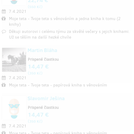
(
)
550 Kč
7.4.2021
Moje teta - Tvoje teta s věnováním a jedna kniha k tomu (2
knihy)
Děkuji autorovi i celému týmu za skvělé večery s jejich knihami.
Už se těším na další hezké chvíle
Martin Bláha
Prispené čiastkou
14,47 €
(
)
350 Kč
7.4.2021
Moje teta - Tvoje teta - papírová kniha s věnováním
Slavomir Ješina
Prispené čiastkou
14,47 €
(
)
350 Kč
7.4.2021
Moje teta - Tvoje teta - papírová kniha s věnováním