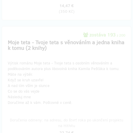
14,47 €
(
350 Kč
)
zostáva 193
z 200
Moje teta - Tvoje teta s věnováním a jedna kniha
k tomu (2 knihy)
Výtisk románu Moje teta - Tvoje teta s osobním věnováním a
poděkováním autora plus libovolná kniha Kamila Pešťáka k tomu.
Máte na výběr.
Když se kruh uzavřel
A nad tím vším je slunce
Co se do vás vejde
Následuj mne
Doručíme až k vám. Poštovné v ceně.
Doručenia odmeny: na adresu, do štvrť roka po ukončení projektu
na Hithitu
22,74 €