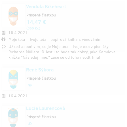
Vendula Bikeheart
Prispené čiastkou
14,47 €
(
)
350 Kč
16.4.2021
Moje teta - Tvoje teta - papírová kniha s věnováním
Už teď aspoň vím, co je Moje teta - Tvoje teta z písničky
Richarda Müllera :D Jestli to bude tak dobrý, jako Kamilova
knížka "Následuj mne," zase se od toho neodtrhnu!
René Sýkora
Prispené čiastkou
16.4.2021
Lucie Laurencová
Prispené čiastkou