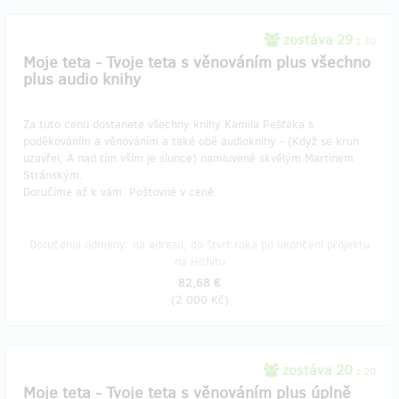
zostáva 29
z 30
Moje teta - Tvoje teta s věnováním plus všechno
plus audio knihy
Za tuto cenu dostanete všechny knihy Kamila Pešťáka s
poděkováním a věnováním a také obě audioknihy - (Když se kruh
uzavřel, A nad tím vším je slunce) namluvené skvělým Martinem
Stránským.
Doručíme až k vám. Poštovné v ceně.
Doručenia odmeny: na adresu, do štvrť roka po ukončení projektu
na Hithitu
82,68 €
(
2 000 Kč
)
zostáva 20
z 20
Moje teta - Tvoje teta s věnováním plus úplně