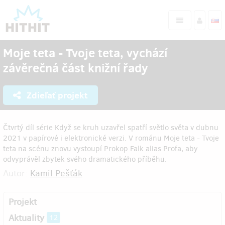
Moje teta - Tvoje teta, vychází
závěrečná část knižní řady
Zdieľať projekt
Čtvrtý díl série Když se kruh uzavřel spatří světlo světa v dubnu
2021 v papírové i elektronické verzi. V románu Moje teta - Tvoje
teta na scénu znovu vystoupí Prokop Falk alias Profa, aby
odvyprávěl zbytek svého dramatického příběhu.
Autor:
Kamil Pešťák
Projekt
Aktuality
12