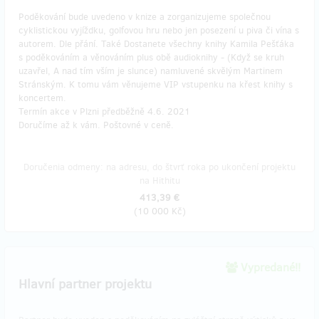
Poděkování bude uvedeno v knize a zorganizujeme společnou
cyklistickou vyjíždku, golfovou hru nebo jen posezení u piva či vína s
autorem. Dle přání. Také Dostanete všechny knihy Kamila Pešťáka
s poděkováním a věnováním plus obě audioknihy - (Když se kruh
uzavřel, A nad tím vším je slunce) namluvené skvělým Martinem
Stránským. K tomu vám věnujeme VIP vstupenku na křest knihy s
koncertem.
Termín akce v Plzni předběžně 4.6. 2021
Doručíme až k vám. Poštovné v ceně.
Doručenia odmeny: na adresu, do štvrť roka po ukončení projektu
na Hithitu
413,39 €
(
10 000 Kč
)
Vypredané!!
Hlavní partner projektu