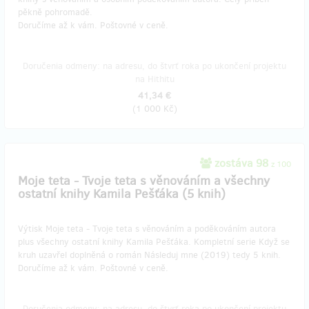
pěkně pohromadě.
Doručíme až k vám. Poštovné v ceně.
Doručenia odmeny: na adresu, do štvrť roka po ukončení projektu
na Hithitu
41,34 €
(
1 000 Kč
)
zostáva 98
z 100
Moje teta - Tvoje teta s věnováním a všechny
ostatní knihy Kamila Pešťáka (5 knih)
Výtisk Moje teta - Tvoje teta s věnováním a poděkováním autora
plus všechny ostatní knihy Kamila Pešťáka. Kompletní serie Když se
kruh uzavřel doplněná o román Následuj mne (2019) tedy 5 knih.
Doručíme až k vám. Poštovné v ceně.
Doručenia odmeny: na adresu, do štvrť roka po ukončení projektu