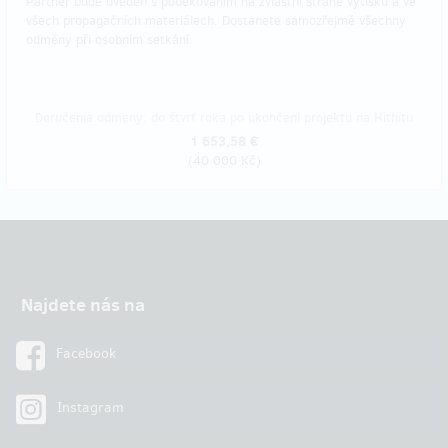
Partner bude uveden s poděkováním na zvláštní straně výtisků a ve
všech propagačních materiálech. Dostanete samozřejmě všechny
odměny při osobním setkání.
Doručenia odmeny: do štvrť roka po ukončení projektu na Hithitu
1 653,58 €
(
40 000 Kč
)
Najdete nás na
Facebook
Instagram