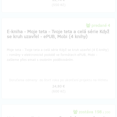
(
550 Kč
)
predané 4
E-kniha - Moje teta - Tvoje teta a celá série Když
se kruh uzavřel - ePUB, Mobi (4 knihy)
Moje teta - Tvoje teta a celá série Když se kruh uzavřel (4 E-knihy)
- romány v elektronické podobě ve formátech ePUB, Mobi -
zašleme přes email s osobním poděkováním.
Doručenia odmeny: do štvrť roka po ukončení projektu na Hithitu
24,80 €
(
600 Kč
)
zostáva 198
z 200