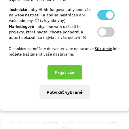
Moje teta - Tvoje teta - román v elektronické podobě ve formátech
Technické
- aby Hithit fungoval, aby sme vás
ePUB, Mobi - zašleme přes email s osobním poděkováním.
na webe nestratili a aby sa nestrácali ani
vaše odmeny. 🙂 (vždy aktívny)
Marketingové
- aby sme vám ukázali len
projekty, ktoré naozaj chcete podporiť, a
autori dokázali čo najviac z vás osloviť. 🎯
Doručenia odmeny: do štvrť roka po ukončení projektu na Hithitu
8,27 €
O cookies sa môžete dozvedieť viac na stránke
Súkromie
kde
(
200 Kč
)
môžete tiež zmeniť vaše nastavenia.
zostáva 274
z 300
Moje teta - Tvoje teta - papírová kniha s
věnováním
Výtisk románu Moje teta - Tvoje teta s osobním věnováním a
poděkováním autora. Doručíme až k vám. Poštovné v ceně.
Doručenia odmeny: na adresu, do štvrť roka po ukončení projektu
na Hithitu