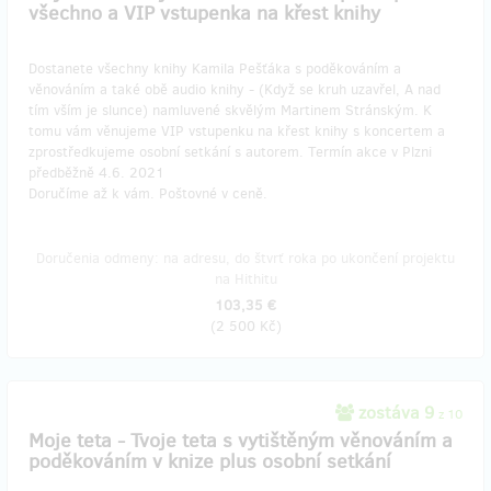
všechno a VIP vstupenka na křest knihy
Dostanete všechny knihy Kamila Pešťáka s poděkováním a
věnováním a také obě audio knihy - (Když se kruh uzavřel, A nad
tím vším je slunce) namluvené skvělým Martinem Stránským. K
tomu vám věnujeme VIP vstupenku na křest knihy s koncertem a
zprostředkujeme osobní setkání s autorem. Termín akce v Plzni
předběžně 4.6. 2021
Doručíme až k vám. Poštovné v ceně.
Doručenia odmeny: na adresu, do štvrť roka po ukončení projektu
na Hithitu
103,35 €
(
2 500 Kč
)
zostáva 9
z 10
Moje teta - Tvoje teta s vytištěným věnováním a
poděkováním v knize plus osobní setkání