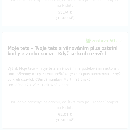
na Hithitu
53,74 €
(
1 300 Kč
)
zostáva 50
z 50
Moje teta - Tvoje teta s věnováním plus ostatní
knihy a audio kniha - Když se kruh uzavřel
Výtisk Moje teta - Tvoje teta s věnováním a poděkováním autora k
tomu všechny knihy Kamila Pešťáka (5knih) plus audiokniha - Když
se kruh uzavřel, CDmp3 namluvil Martin Stránský.
Doručíme až k vám. Poštovné v ceně.
Doručenia odmeny: na adresu, do štvrť roka po ukončení projektu
na Hithitu
62,01 €
(
1 500 Kč
)