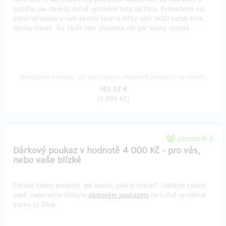
zjistěte, jak vznikají ručně vyráběné boty ze Zlína. Provedeme vás
celou výrobnou a naši šikovní ševci a šičky vám ukáží každý krok
výroby Vasek. Na závěr vám předáme váš pár Vasky tenisek.
Doručenia odmeny: do pol roka po ukončení projektu na Hithitu
165,32 €
(
3 999 Kč
)
predané 3
Dárkový poukaz v hodnotě 4 000 Kč - pro vás,
nebo vaše blízké
​Chcete Vasky podpořit, ale nevíte, jaké si vybrat? Udělejte radost
sobě, nebo svým blízkým
dárkovým poukazem
na ručně vyráběné
Vasky ze Zlína.