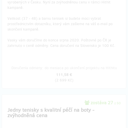
vyrobených v Česku. Nyní za zvýhodněnou cenu v rámci Hithit
kampaně.
Velikost (37 - 48) a barvu tenisek si budete moci vybrat
prostřednictvím dotazníku, který vám zašleme na váš e-mail po
skončení kampaně.
Vasky vám doručíme do konce srpna 2020. Poštovné po ČR je
zahrnuto v ceně odměny. Cena doručení na Slovensko je 100 Kč.
Doručenia odmeny: do mesiaca po ukončení projektu na Hithitu
111,58 €
(
2 699 Kč
)
zostáva 27
z 50
Jedny tenisky s kvalitní péčí na boty -
zvýhodněná cena