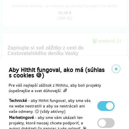
Doručenia odmeny: do mesiaca po ukončení projektu na Hithitu
16,49 €
(
399 Kč
)
predané 21
Zapisujte si své zážitky z cest do
Cestovatelského deníku Vasky
Cestování je o zážitcích, které vám s tímto deníkem zůstanou
Aby Hithit fungoval, ako má (súhlas
navždy. Sbírejte je, zapisujte a vracejte se k nim. Nyní
s cookies 🍪)
Cestovatelský deník
pořídíte za zvýhodněnou cenu v rámci Hithit
kampaně.
Pre váš najlepší zážitok z Hithitu, aby boli projekty
úspešnejšie a svet dúhovejší. 🌈
Technické
- aby Hithit fungoval, aby sme vás
na webe nestratili a aby sa nestrácali ani
Doručenia odmeny: do mesiaca po ukončení projektu na Hithitu
vaše odmeny. 🙂 (vždy aktívny)
24,76 €
Marketingové
- aby sme vám ukázali len
(
599 Kč
)
projekty, ktoré naozaj chcete podporiť, a
autori dokázali čo najviac z vás osloviť. 🎯