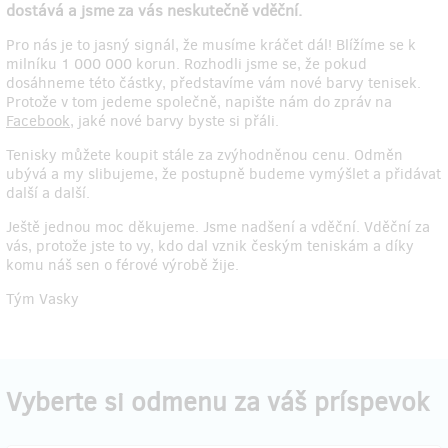
dostává a jsme za vás neskutečně vděční.
Pro nás je to jasný signál, že musíme kráčet dál! Blížíme se k
milníku 1 000 000 korun. Rozhodli jsme se, že pokud
dosáhneme této částky, představíme vám nové barvy tenisek.
Protože v tom jedeme společně, napište nám do zpráv na
Facebook
, jaké nové barvy byste si přáli.
Tenisky můžete koupit stále za zvýhodněnou cenu. Odměn
ubývá a my slibujeme, že postupně budeme vymýšlet a přidávat
další a další.
Ještě jednou moc děkujeme. Jsme nadšení a vděční. Vděční za
vás, protože jste to vy, kdo dal vznik českým teniskám a díky
komu náš sen o férové výrobě žije.
Tým Vasky
Vyberte si odmenu za váš príspevok