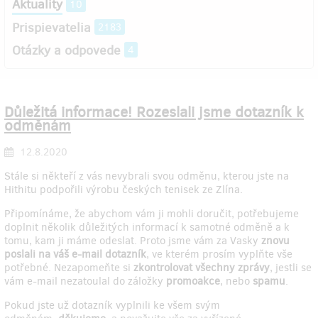
Aktuality
10
Prispievatelia
2183
Otázky a odpovede
4
Důležitá informace! Rozeslali jsme dotazník k
odměnám
12.8.2020
Stále si někteří z vás nevybrali svou odměnu, kterou jste na
Hithitu podpořili výrobu českých tenisek ze Zlína.
Připomínáme, že abychom vám ji mohli doručit, potřebujeme
doplnit několik důležitých informací k samotné odměně a k
tomu, kam ji máme odeslat. Proto jsme vám za Vasky
znovu
poslali na váš e-mail dotazník
, ve kterém prosím vyplňte vše
potřebné. Nezapomeňte si
zkontrolovat všechny zprávy
, jestli se
vám e-mail nezatoulal do záložky
promoakce
, nebo
spamu
.
Pokud jste už dotazník vyplnili ke všem svým