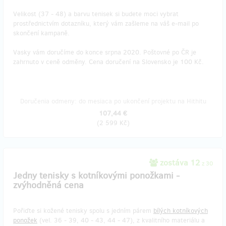
Velikost (37 - 48) a barvu tenisek si budete moci vybrat
prostřednictvím dotazníku, který vám zašleme na váš e-mail po
skončení kampaně.
Vasky vám doručíme do konce srpna 2020. Poštovné po ČR je
zahrnuto v ceně odměny. Cena doručení na Slovensko je 100 Kč.
Doručenia odmeny: do mesiaca po ukončení projektu na Hithitu
107,44 €
(
2 599 Kč
)
zostáva 12
z 30
Jedny tenisky s kotníkovými ponožkami -
zvýhodněná cena
Pořiďte si kožené tenisky spolu s jedním párem
bílých kotníkových
ponožek
(vel. 36 - 39, 40 - 43, 44 - 47), z kvalitního materiálu a