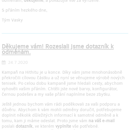
odměnám,
děkujeme
, a považujte vše za vyřízené.
S přáním hezkého dne,
Tým Vasky
Děkujeme vám! Rozeslali jsme dotazník k
odměnám.
24.7.2020
Kampaň na Hithitu je u konce. Díky vám jsme mnohonásobně
překročili cílovou částku a už nyní se věnujeme výrobě nových
tenisek. Po celou dobu kampaně jsme hledali cesty, abychom
vyhověli vašim přáním. Chtěli jste nové barvy, konfigurátor,
černou podešev a my vaše přání naplníme beze zbytku.
Ještě jednou bychom vám rádi poděkovali za vaši podporu a
důvěru. Abychom k vám mohli odměny doručit, potřebujeme
doplnit několik důležitých informací k samotné odměně a k
tomu, kam ji máme odeslat. Proto jsme vám
na váš e-mail
poslali
dotazník
, ve kterém
vyplníte
vše potřebné.