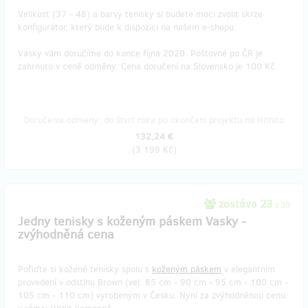
Velikost (37 - 48) a barvy tenisky si budete moci zvolit skrze
konfigurátor, který bude k dispozici na našem e-shopu.
Vasky vám doručíme do konce října 2020. Poštovné po ČR je
zahrnuto v ceně odměny. Cena doručení na Slovensko je 100 Kč.
Doručenia odmeny: do štvrť roka po ukončení projektu na Hithitu
132,24 €
(
3 199 Kč
)
zostáva 23
z 30
Jedny tenisky s koženým páskem Vasky -
zvýhodněná cena
Pořiďte si kožené tenisky spolu s
koženým páskem
v elegantním
provedení v odstínu Brown (vel. 85 cm - 90 cm - 95 cm - 100 cm -
105 cm - 110 cm) vyrobeným v Česku. Nyní za zvýhodněnou cenu