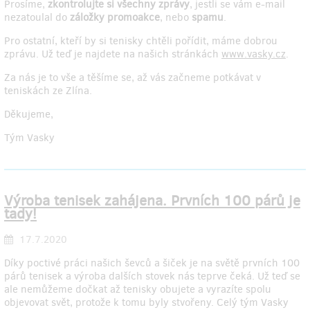
Prosíme,
zkontrolujte si všechny zprávy
, jestli se vám e-mail
nezatoulal do
záložky promoakce
, nebo
spamu
.
Pro ostatní, kteří by si tenisky chtěli pořídit, máme dobrou
zprávu. Už teď je najdete na našich stránkách
www.vasky.cz
.
Za nás je to vše a těšíme se, až vás začneme potkávat v
teniskách ze Zlína.
Děkujeme,
Tým Vasky
Výroba tenisek zahájena. Prvních 100 párů je
tady!
17.7.2020
Díky poctivé práci našich ševců a šiček je na světě prvních 100
párů tenisek a výroba dalších stovek nás teprve čeká. Už teď se
ale nemůžeme dočkat až tenisky obujete a vyrazíte spolu
objevovat svět, protože k tomu byly stvořeny. Celý tým Vasky