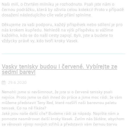
Naši milí, o čtvrtém milníku je rozhodnuto. Psali jste nám o
černou podrážku, která by oživila celou kolekci! Proto v případě
dosažení následujícího cíle vaše přání splníme.
Děkujeme za vaši podporu, každý příspěvek nebo sdílení je pro
nás krokem kupředu. Nehledě na výši příspěvku si vážíme
každého, kdo se do naší cesty zapojí. Byli, jste a budete to
vždycky právě vy, kdo tvoří kroky Vasek.
Vasky tenisky budou i červené. Vybírejte ze
sedmi barev!
29.6.2020
Nemohli jsme si nevšimnout, že jste si o červené tenisky psali
nejvíce. Proto jsme se dali ihned do práce a jsme moc rádi, že vám
můžeme představit Teny Red, které rozšíří naši barevnou paletu
tenisek. Co na ně říkáte?
Jaké jsou naše další cíle? Budeme rádi za nápady. Napište nám a
pomozte nasměrovat další kroky Vasek. Zatím nás žádáte, abychom
se věnovali vývoji nových střihů a představili vám černou barvu