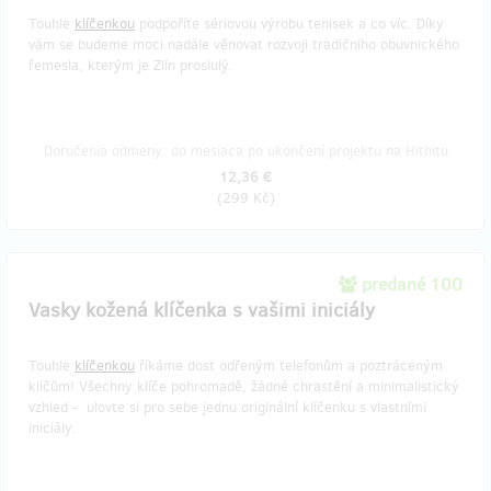
Touhle
klíčenkou
podpoříte sériovou výrobu tenisek a co víc. Díky
vám se budeme moci nadále věnovat rozvoji tradičního obuvnického
řemesla, kterým je Zlín proslulý.
Doručenia odmeny: do mesiaca po ukončení projektu na Hithitu
12,36 €
(
299 Kč
)
predané 100
Vasky kožená klíčenka s vašimi iniciály
Touhle
klíčenkou
říkáme dost odřeným telefonům a poztráceným
klíčům! Všechny klíče pohromadě, žádné chrastění a minimalistický
vzhled - ulovte si pro sebe jednu originální klíčenku s vlastními
iniciály.