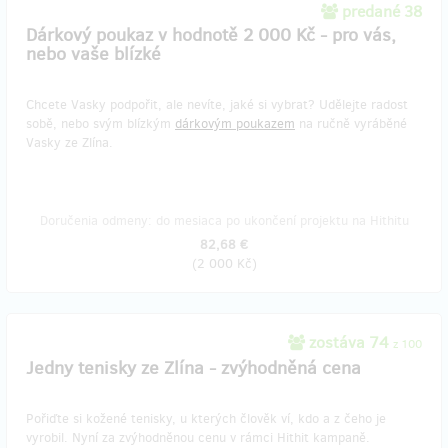
predané 38
Dárkový poukaz v hodnotě 2 000 Kč - pro vás,
nebo vaše blízké
Chcete Vasky podpořit, ale nevíte, jaké si vybrat? Udělejte radost
sobě, nebo svým blízkým
dárkovým poukazem
na ručně vyráběné
Vasky ze Zlína.
Doručenia odmeny: do mesiaca po ukončení projektu na Hithitu
82,68 €
(
2 000 Kč
)
zostáva 74
z 100
Jedny tenisky ze Zlína - zvýhodněná cena
Pořiďte si kožené tenisky, u kterých člověk ví, kdo a z čeho je
vyrobil. Nyní za zvýhodněnou cenu v rámci Hithit kampaně.