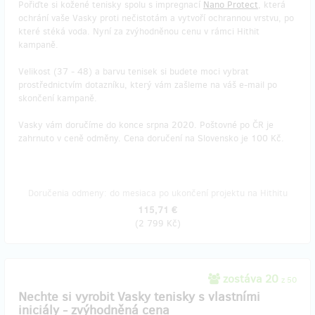
Pořiďte si kožené tenisky spolu s impregnací
Nano Protect
, která
ochrání vaše Vasky proti nečistotám a vytvoří ochrannou vrstvu, po
které stéká voda. Nyní za zvýhodněnou cenu v rámci Hithit
kampaně.
Velikost (37 - 48) a barvu tenisek si budete moci vybrat
prostřednictvím dotazníku, který vám zašleme na váš e-mail po
skončení kampaně.
Vasky vám doručíme do konce srpna 2020. Poštovné po ČR je
zahrnuto v ceně odměny. Cena doručení na Slovensko je 100 Kč.
Doručenia odmeny: do mesiaca po ukončení projektu na Hithitu
115,71 €
(
2 799 Kč
)
zostáva 20
z 50
Nechte si vyrobit Vasky tenisky s vlastními
iniciály - zvýhodněná cena