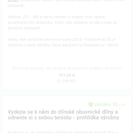
kampaně.
Velikost (37 - 48) a barvu tenisek si budete moci vybrat
prostřednictvím dotazníku, který vám zašleme na váš e-mail po
skončení kampaně.
Vasky vám doručíme do konce srpna 2020. Poštovné po ČR je
zahrnuto v ceně odměny. Cena doručení na Slovensko je 100 Kč.
Doručenia odmeny: do mesiaca po ukončení projektu na Hithitu
157,05 €
(
3 799 Kč
)
zostáva 32
z 50
Vydejte se k nám do zlínské obuvnické dílny a
odneste si s sebou tenisky - prohlídka výrobny
Nenechte si ujít jedinečnou příležitost nahlédnout do naší dílny a