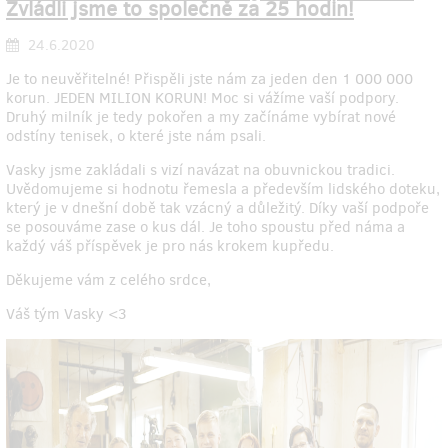
Zvládli jsme to společně za 25 hodin!
24.6.2020
Je to neuvěřitelné! Přispěli jste nám za jeden den 1 000 000
korun. JEDEN MILION KORUN! Moc si vážíme vaší podpory.
Druhý milník je tedy pokořen a my začínáme vybírat nové
odstíny tenisek, o které jste nám psali.
Vasky jsme zakládali s vizí navázat na obuvnickou tradici.
Uvědomujeme si hodnotu řemesla a především lidského doteku,
který je v dnešní době tak vzácný a důležitý. Díky vaší podpoře
se posouváme zase o kus dál. Je toho spoustu před náma a
každý váš příspěvek je pro nás krokem kupředu.
Děkujeme vám z celého srdce,
Váš tým Vasky <3