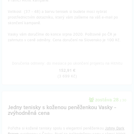
v rámci Hithit kampaně.
Velikost (37 - 48) a barvu tenisek si budete moci vybrat
prostřednictvím dotazníku, který vám zašleme na váš e-mail po
skončení kampaně.
Vasky vám doručíme do konce srpna 2020. Poštovné po ČR je
zahrnuto v ceně odměny. Cena doručení na Slovensko je 100 Kč.
Doručenia odmeny: do mesiaca po ukončení projektu na Hithitu
152,91 €
(
3 699 Kč
)
zostáva 28
z 30
Jedny tenisky s koženou peněženkou Vasky -
zvýhodněná cena
Pořiďte si kožené tenisky spolu s elegantní peněženkou
Johny Dark
Brown
vyrobenou v Česku. Nyní za zvýhodněnou cenu v rámci Hithit