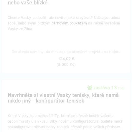
nebo vaše blízké
Chcete Vasky podpořit, ale nevíte, jaké si vybrat? Udělejte radost
sobě, nebo svým blízkým
dárkovým poukazem
na ručně vyráběné
Vasky ze Zlína.
Doručenia odmeny: do mesiaca po ukončení projektu na Hithitu
124,02 €
(
3 000 Kč
)
zostáva 13
z 50
Navrhněte si vlastní Vasky tenisky, které nemá
nikdo jiný - konfigurátor tenisek
Které Vasky jsou nejhezčí? Ty, které se přesně hodí k vašemu
osobnímu stylu a vkusu! Díky novému konfigurátoru si budete moci
nakonfigurovat vlastní barvy tenisek přesně podle vašich představ.