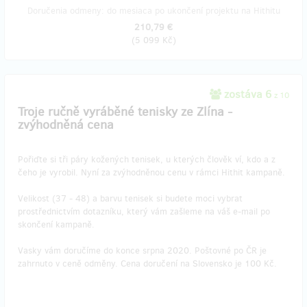
Doručenia odmeny: do mesiaca po ukončení projektu na Hithitu
210,79 €
(
5 099 Kč
)
zostáva 6
z 10
Troje ručně vyráběné tenisky ze Zlína -
zvýhodněná cena
Pořiďte si tři páry kožených tenisek, u kterých člověk ví, kdo a z
čeho je vyrobil. Nyní za zvýhodněnou cenu v rámci Hithit kampaně.
Velikost (37 - 48) a barvu tenisek si budete moci vybrat
prostřednictvím dotazníku, který vám zašleme na váš e-mail po
skončení kampaně.
Vasky vám doručíme do konce srpna 2020. Poštovné po ČR je
zahrnuto v ceně odměny. Cena doručení na Slovensko je 100 Kč.