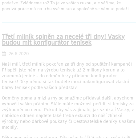
podešve. Zvládneme to? To je ve vašich rukou, ale věříme, že
poctivá práce má na trhu své místo a společně se nám to podaří.
Třetí milník splněn za necelé tři dny! Vasky
budou mít konfigurátor tenisek
26.6.2020
Naši milí, třetí milník pokořen za tři dny od spuštění kampaně!
Přispěli jste nám na výrobu tenisek už 2 miliony korun a to
znamená jediné - do odměn brzy přidáme konfigurátor
tenisek! Díky němu si tak budete moci nakonfigurovat vlastní
barvy tenisek podle vašich představ.
Odměny pomalu mizí a my se snažíme přidávat další, abychom
vyhověli vašim přáním. Stále máte možnost pořídit si tenisky za
zvýhodněnou cenu. Pokud by vás zajímalo, jak vznikají Vasky, v
nabídce odměn najdete také třeba exkurzi do naší zlínské
výrobny nebo dárkové poukazy či Cestovatelské deníky s vašimi
iniciály.
Děkujeme vám za podporu. Díky vám kráčí Vasky za svými cíli