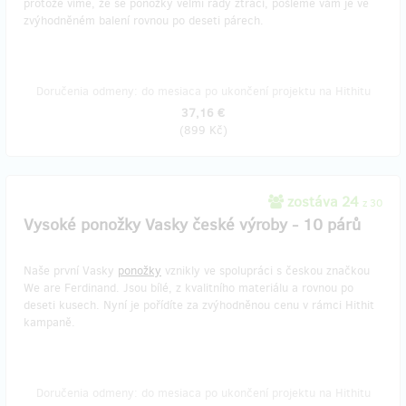
protože víme, že se ponožky velmi rády ztrácí, pošleme vám je ve
zvýhodněném balení rovnou po deseti párech.
Doručenia odmeny: do mesiaca po ukončení projektu na Hithitu
37,16 €
(
899 Kč
)
zostáva 24
z 30
Vysoké ponožky Vasky české výroby - 10 párů
Naše první Vasky
ponožky
vznikly ve spolupráci s českou značkou
We are Ferdinand. Jsou bílé, z kvalitního materiálu a rovnou po
deseti kusech. Nyní je pořídíte za zvýhodněnou cenu v rámci Hithit
kampaně.
Doručenia odmeny: do mesiaca po ukončení projektu na Hithitu