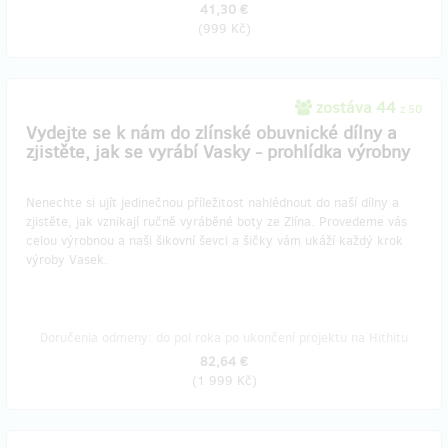
41,30 €
(
999 Kč
)
zostáva 44
z 50
Vydejte se k nám do zlínské obuvnické dílny a
zjistěte, jak se vyrábí Vasky - prohlídka výrobny
Nenechte si ujít jedinečnou příležitost nahlédnout do naší dílny a
zjistěte, jak vznikají ručně vyráběné boty ze Zlína. Provedeme vás
celou výrobnou a naši šikovní ševci a šičky vám ukáží každý krok
výroby Vasek.
Doručenia odmeny: do pol roka po ukončení projektu na Hithitu
82,64 €
(
1 999 Kč
)