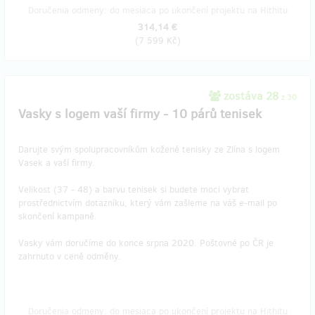
Doručenia odmeny: do mesiaca po ukončení projektu na Hithitu
314,14 €
(
7 599 Kč
)
zostáva 28
z 30
Vasky s logem vaší firmy - 10 párů tenisek
Darujte svým spolupracovníkům kožené tenisky ze Zlína s logem
Vasek a vaší firmy.
Velikost (37 - 48) a barvu tenisek si budete moci vybrat
prostřednictvím dotazníku, který vám zašleme na váš e-mail po
skončení kampaně.
Vasky vám doručíme do konce srpna 2020. Poštovné po ČR je
zahrnuto v ceně odměny.
Doručenia odmeny: do mesiaca po ukončení projektu na Hithitu