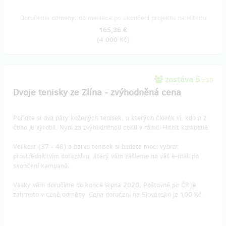
Doručenia odmeny: do mesiaca po ukončení projektu na Hithitu
165,36 €
(
4 000 Kč
)
zostáva 5
z 20
Dvoje tenisky ze Zlína - zvýhodněná cena
Pořiďte si dva páry kožených tenisek, u kterých člověk ví, kdo a z
čeho je vyrobil. Nyní za zvýhodněnou cenu v rámci Hithit kampaně.
Velikost (37 - 48) a barvu tenisek si budete moci vybrat
prostřednictvím dotazníku, který vám zašleme na váš e-mail po
skončení kampaně.
Vasky vám doručíme do konce srpna 2020. Poštovné po ČR je
zahrnuto v ceně odměny. Cena doručení na Slovensko je 100 Kč.