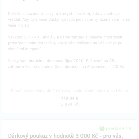
Pořiďte si kožené tenisky, u kterých člověk ví, kdo a z čeho je
vyrobil. Aby byly vaše Vasky opravdu jedinečné vyrazíme vám na ně
vaše iniciály.
Velikost (37 - 48), iniciály a barvu tenisek si budete moci zvolit
prostřednictvím dotazníku, který vám zašleme na váš e-mail po
skončení kampaně.
Vasky vám doručíme do konce října 2020. Poštovné po ČR je
zahrnuto v ceně odměny. Cena doručení na Slovensko je 100 Kč.
Doručenia odmeny: do štvrť roka po ukončení projektu na Hithitu
119,84 €
(
2 899 Kč
)
predané 13
Dárkový poukaz v hodnotě 3 000 Kč - pro vás,