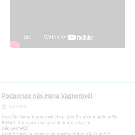
Podporuje nás Hana Vagnerová!
5.4.2020
Herečka Hana Vagnerová chce, aby Braníkem opět znělo
BRAVO! A tak pro vás natočila tento vzkaz.☀️
Děkujeme!🙌
Hodně zdraví a energie do nového týdne přejí Lůzři💛