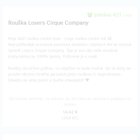
zostáva 421
z 500
Rouška Losers Cirque Company
Moje lůzří rouška chrání tebe - tvoje rouška chrání mě.😷
Nejrozšířenější ochranná pomůcka dnešních i blízkých dní ve stylové
úpravě Losers Cirque Company. Šije je pro vás naše zkušená
kostymérka ze 100% bavlny. Poštovné je v ceně.
Roušky doručíme poštou, co nejdříve to bude možné. Do té doby se
prosím všichni chraňte jakoukoli jinou rouškou či respirátorem.
Dávejte na sebe pozor a buďte ohleduplní! 🖤
Doručenia odmeny: na adresu, do pol roka po ukončení projektu na
Hithitu
14,42 €
(
350 Kč
)