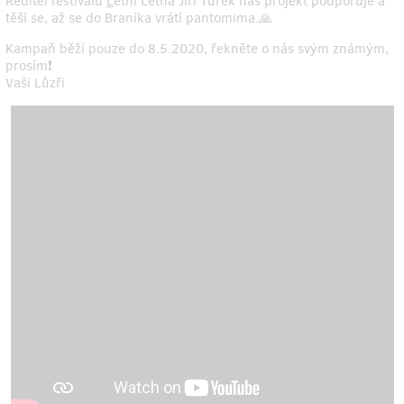
Ředitel festivalu
L
etní Letná Jiří Turek náš projekt podporuje a
těší se, až se do Braníka vrátí pantomima.🙏
Kampaň běží pouze do 8.5.2020, řekněte o nás svým známým,
prosím❗
Vaši Lůzři