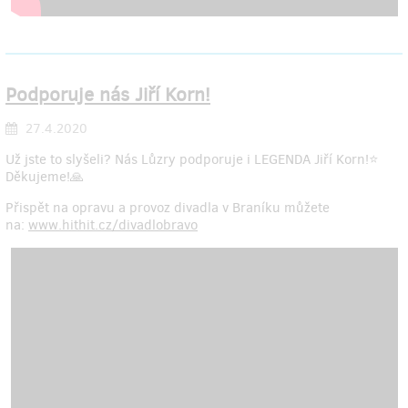
Podporuje nás Jiří Korn!
27.4.2020
Už jste to slyšeli? Nás Lůzry podporuje i LEGENDA Jiří Korn!⭐️
Děkujeme!🙏
Přispět na opravu a provoz divadla v Braníku můžete
na:
www.hithit.cz/divadlobravo