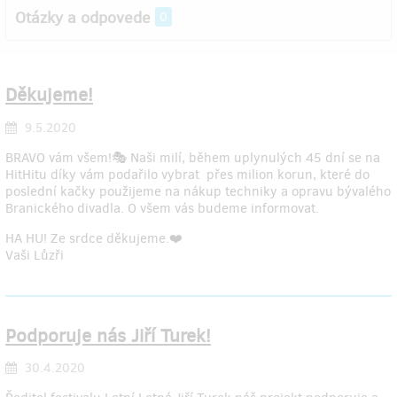
Otázky a odpovede
0
Děkujeme!
9.5.2020
BRAVO vám všem!🎭 Naši milí, během uplynulých 45 dní se na
HitHitu díky vám podařilo vybrat přes milion korun, které do
poslední kačky použijeme na nákup techniky a opravu bývalého
Branického divadla. O všem vás budeme informovat.
HA HU! Ze srdce děkujeme.❤️
Vaši Lůzři
Podporuje nás Jiří Turek!
30.4.2020