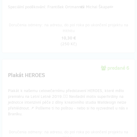
Speciální poděkování: František Ortmann📸 Michal Škapa✏️
Doručenia odmeny: na adresu, do pol roka po ukončení projektu na
Hithitu
10,30 €
(
250 Kč
)
predané 6
Plakát HEROES
Plakát k našemu celovečernímu představení HEROES, které mělo
premiéru na Letní Letné 2019.🦸‍♂️ Nevšední motiv superhrdiny na
jednotce intenzivní péče z dílny kreativního studia Walldesign nelze
přehlédnout.📌 Pošleme ti ho poštou - nebo si ho vyzvedneš u nás v
Braníku.
Doručenia odmeny: na adresu, do pol roka po ukončení projektu na