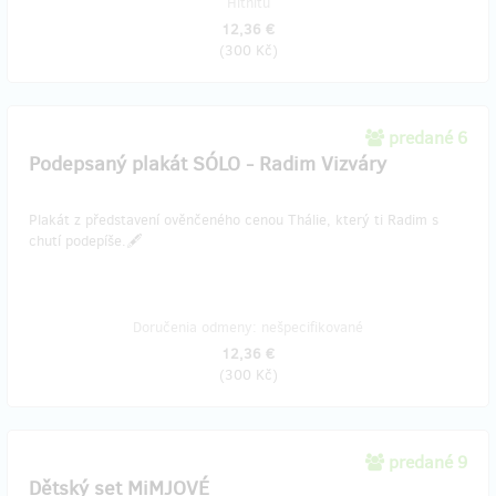
Hithitu
12,36 €
(
300 Kč
)
predané 6
Podepsaný plakát SÓLO - Radim Vizváry
Plakát z představení ověnčeného cenou Thálie, který ti Radim s
chutí podepíše.🖋️
Doručenia odmeny: nešpecifikované
12,36 €
(
300 Kč
)
predané 9
Dětský set MiMJOVÉ