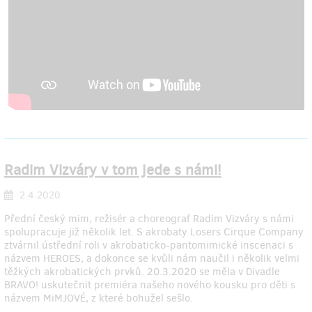
Radim Vizváry v tom jede s námi!
2.4.2020
Přední český mim, režisér a choreograf Radim Vizváry s námi
spolupracuje již několik let. S akrobaty Losers Cirque Company
ztvárnil ústřední roli v akrobaticko-pantomimické inscenaci s
názvem HEROES, a dokonce se kvůli nám naučil i několik velmi
těžkých akrobatických prvků. 20.3.2020 se měla v Divadle
BRAVO! uskutečnit premiéra našeho nového kousku pro děti s
názvem MiMJOVÉ, z které bohužel sešlo.