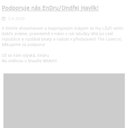
Podporuje nás EnDru/Ondřej Havlík!
3.4.2020
S tímhle showmanem a loopingovým mágem se my Lůzři velmi
dobře známe, pravidelně s námi v roli letušky létá po celé
republice a rozdává beaty a radost v představení The Loser(s).
Děkujeme za podporu!
Už se nám stýská, EnDru.
Na viděnou v Divadle BRAVO!