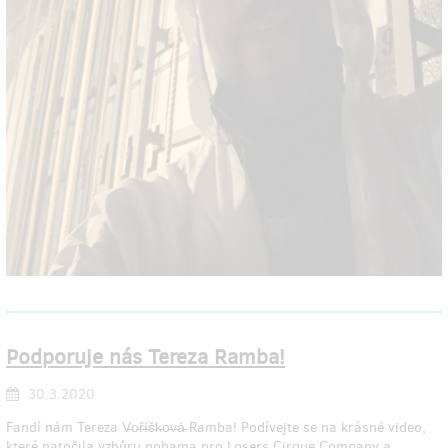
Podporuje nás Tereza Ramba!
30.3.2020
Fandí nám Tereza V̵o̵ř̵í̵š̵k̵o̵v̵á̵ Ramba! Podívejte se na krásné video,
které natočila vzhůru nohama pro Losers Cirque Company a