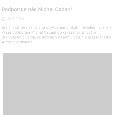
Podporuje nás Michal Caban!
28.3.2020
Je nám ctí, že naši snahu o vytvoření unikátní divadelní scény v
Praze podporuje Michal Caban! Co vzkázal příznivcům
Branického divadla, se dozvíte v našem videu.⭐ #pražskápětka
#branickédivadlo