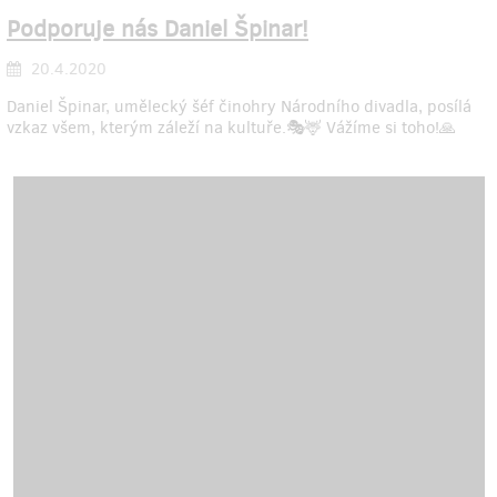
Podporuje nás Daniel Špinar!
20.4.2020
Daniel Špinar, umělecký šéf činohry Národního divadla, posílá
vzkaz všem, kterým záleží na kultuře.🎭🦌 Vážíme si toho!🙏