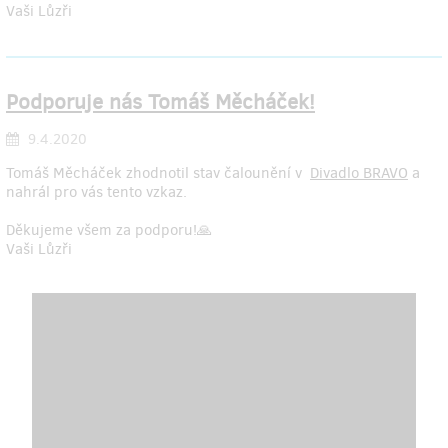
Vaši Lůzři
Podporuje nás Tomáš Měcháček!
9.4.2020
Tomáš Měcháček zhodnotil stav čalounění v
Divadlo BRAVO
a
nahrál pro vás tento vzkaz.
Děkujeme všem za podporu!🙏
Vaši Lůzři