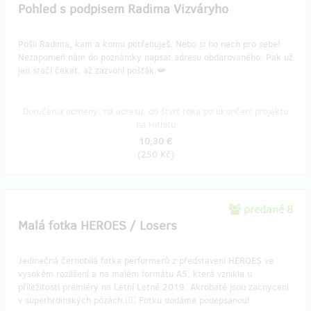
Pohled s podpisem Radima Vizváryho
Pošli Radima, kam a komu potřebuješ. Nebo si ho nech pro sebe!
Nezapomeň nám do poznámky napsat adresu obdarovaného. Pak už
jen stačí čekat, až zazvoní pošťák.📯
Doručenia odmeny: na adresu, do štvrť roka po ukončení projektu
na Hithitu
10,30 €
(
250 Kč
)
predané 8
Malá fotka HEROES / Losers
Jedinečná černobílá fotka performerů z představení HEROES ve
vysokém rozlišení a na malém formátu A5, která vznikla u
příležitosti premiéry na Letní Letné 2019. Akrobaté jsou zachyceni
v superhrdinských pózách.🦸‍♂ Fotku dodáme podepsanou!