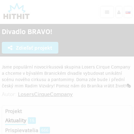
Divadlo BRAVO!
Zdieľať projekt
Jsme populární novocirkusová skupina Losers Cirque Company
a chceme v bývalém Branickém divadle vybudovat unikátní
scénu nového cirkusu a pantomimy. Doma zde bude i přední
český mim Radim Vizváry! Pomoz nám do Braníka vrátit život!🎭
Autor:
LosersCirqueCompany
Projekt
Aktuality
15
Prispievatelia
666