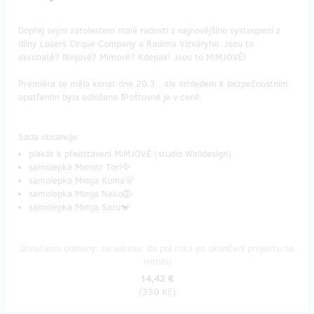
Dopřej svým ratolestem malé radosti z nejnovějšího vystoupení z
dílny Losers Cirque Company a Radima Vizváryho. Jsou to
akrobaté? Ninjové? Mimové? Kdepak! Jsou to MiMJOVÉ!
Premiéra se měla konat dne 20.3., ale vzhledem k bezpečnostním
opatřením byla odložena.❗Poštovné je v ceně.
Sada obsahuje:
plakát k představení MiMJOVÉ (studio Walldesign)
samolepka Mimstr Tori🦅
samolepka Mimja Kuma🐻
samolepka Mimja Neko🦁
samolepka Mimja Saru🐒
Doručenia odmeny: na adresu, do pol roka po ukončení projektu na
Hithitu
14,42 €
(
350 Kč
)