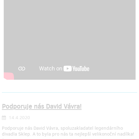
Podporuje nás David Vávra!
14.4.2020
Podporuje nás David Vávra, spoluzakladatel legendárního
divadla Sklep. A to byla pro nás ta nejlepší velikonoční nadílka!