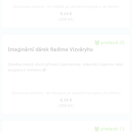
Doručenia odmeny: do týždňa po ukončení projektu na Hithitu
8,24 €
(
200 Kč
)
predané 25
Imaginární dárek Radima Vizváryho
Odměna hodná všech příznivců pantomimy, milovníků tajemna nebo
stoupenců nihilismu.🎁
Doručenia odmeny: do mesiaca po ukončení projektu na Hithitu
8,24 €
(
200 Kč
)
predané 12