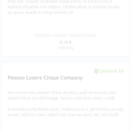
Pošli nám stopade na divadlo! Každá pomoc se počítá a my si
každého příspěvku moc vážíme. Výtěžek půjde do poslední koruny
na opravu divadla či nákup techniky.🙌
Doručenia odmeny: nešpecifikované
6,18 €
(
150 Kč
)
predané 29
Pexeso Losers Cirque Company
Jak vzniklo tohle pexeso? Silový akrobat Lukáš ho vymyslel jako
vánoční dárek pro lůzří kolegy. Nyní ho máš šanci získat i ty!🎁
A nemusíš na něj dlouho čekat. Pošleme ti ho v .pdf formátu na tvůj
e-mail, takže si s námi můžeš hrát hned ten samý den. HA HU!🎲