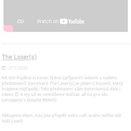
The Loser(s)
27.3.2020
HA HU! Pojďme si konec týdne zpříjemnit videem z našeho
představení! Inscenace The Loser(s) je jeden z kousků, který
hrajeme nejčastěji. Toto představení kám koneckonců dalo i
název.🙃 A my už se nemůžeme dočkat, až ho pro vás
zahrajeme v Divadle BRAVO!
Děkujeme všem, kdo jste přispěli nebo naši snahu sdílíte dál.
Vaši Loseři