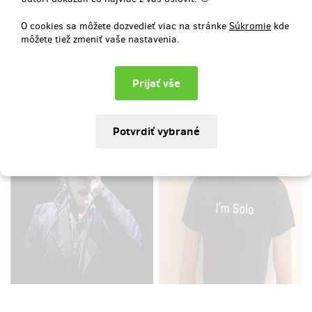
odměny. Je libo workshop pantomimy, tričko z představení nebo
imaginární dárek od mima, který je vhodný pro ty, co už
O cookies sa môžete dozvedieť viac na stránke
Súkromie
kde
všechno mají?
môžete tiež zmeniť vaše nastavenia.