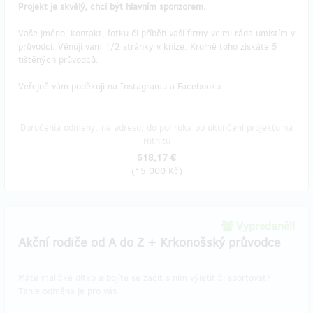
Projekt je skvělý, chci být hlavním sponzorem.
Vaše jméno, kontakt, fotku či příběh vaší firmy velmi ráda umístím v
průvodci. Věnuji vám 1/2 stránky v knize. Kromě toho získáte 5
tištěných průvodců.
Veřejně vám poděkuji na Instagramu a Facebooku.
Doručenia odmeny: na adresu, do pol roka po ukončení projektu na
Hithitu
618,17 €
(
15 000 Kč
)
Vypredané!!
Akční rodiče od A do Z + Krkonošský průvodce
Máte maličké dítko a bojíte se začít s ním výletit či sportovat?
Tahle odměna je pro vás.