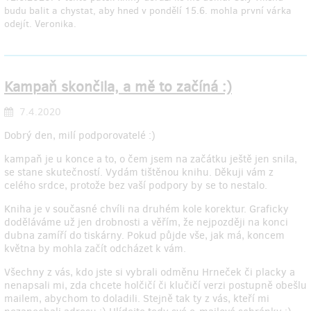
budu balit a chystat, aby hned v pondělí 15.6. mohla první várka
odejít. Veronika.
Kampaň skončila, a mě to začíná :)
7.4.2020
Dobrý den, milí podporovatelé :)
kampaň je u konce a to, o čem jsem na začátku ještě jen snila,
se stane skutečností. Vydám tištěnou knihu. Děkuji vám z
celého srdce, protože bez vaší podpory by se to nestalo.
Kniha je v současné chvíli na druhém kole korektur. Graficky
doděláváme už jen drobnosti a věřím, že nejpozději na konci
dubna zamíří do tiskárny. Pokud půjde vše, jak má, koncem
května by mohla začít odcházet k vám.
Všechny z vás, kdo jste si vybrali odměnu Hrneček či placky a
nenapsali mi, zda chcete holčičí či klučičí verzi postupně obešlu
mailem, abychom to doladili. Stejně tak ty z vás, kteří mi