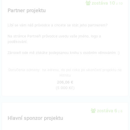
zostáva 10
z 10
Partner projektu
Líbí se vám náš průvodce a chcete se stát jeho partnerem?
Na stránce Partneři průvodce uvedu vaše jméno, logo a
poděkování.
Zároveň ode mě získáte podepsanou knihu s osobním věnováním :)
Doručenia odmeny: na adresu, do pol roka po ukončení projektu na
Hithitu
206,06 €
(
5 000 Kč
)
zostáva 6
z 6
Hlavní sponzor projektu