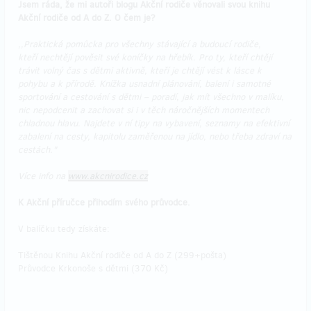
Jsem ráda, že mi autoři blogu Akční rodiče věnovali svou knihu
Akční rodiče od A do Z. O čem je?
,,Praktická pomůcka pro všechny stávající a budoucí rodiče,
kteří nechtějí pověsit své koníčky na hřebík. Pro ty, kteří chtějí
trávit volný čas s dětmi aktivně, kteří je chtějí vést k lásce k
pohybu a k přírodě. Knížka usnadní plánování, balení i samotné
sportování a cestování s dětmi – poradí, jak mít všechno v malíku,
nic nepodcenit a zachovat si i v těch náročnějších momentech
chladnou hlavu. Najdete v ní tipy na vybavení, seznamy na efektivní
zabalení na cesty, kapitolu zaměřenou na jídlo, nebo třeba zdraví na
cestách."
Více info na
www.akcnirodice.cz
K Akční příručce přihodím svého průvodce.
V balíčku tedy získáte:
Tištěnou Knihu Akční rodiče od A do Z (299+pošta)
Průvodce Krkonoše s dětmi (370 Kč)