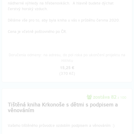
nádherné výhledy na hřebenovkách. A hlavně budete dýchat
čerstvý horský vzduch.
Děláme vše pro to, aby byla kniha u vás v průběhu června 2020.
​Cena je včetně poštovného po ČR.
Doručenia odmeny: na adresu, do pol roka po ukončení projektu na
Hithitu
15,25 €
(
370 Kč
)
zostáva 82
z 100
Tištěná kniha Krkonoše s dětmi s podpisem a
věnováním
Vašeho tištěného průvodce ozdobím podpisem a věnováním :)