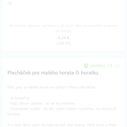
ČR.
Doručenia odmeny: na adresu, do štvrť roka po ukončení projektu
na Hithitu
8,24 €
(
200 Kč
)
zostáva 14
z 20
Plecháček pro malého horala či horalku
Víte, jaký je ideální hrnek na výlety? Přece plecháček.
- Je lehoučký.
- Když dětem upadne, nic se mu nestane.
- Všestranné využití - na pití, vodní hrátky v potůčku, na maliny či
borůvky...
Pro vaše dítka jsem nechala vyrobit dva motivy: Malý horal a Malá