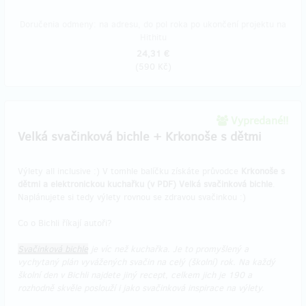
Doručenia odmeny: na adresu, do pol roka po ukončení projektu na
Hithitu
24,31 €
(
590 Kč
)
Vypredané!!
Velká svačinková bichle + Krkonoše s dětmi
Výlety all inclusive :) V tomhle balíčku získáte průvodce
Krkonoše s
dětmi a elektronickou kuchařku (v PDF) Velká svačinková bichle
.
Naplánujete si tedy výlety rovnou se zdravou svačinkou :)
Co o Bichli říkají autoři?
Svačinková bichle
je víc než kuchařka. Je to promyšlený a
vychytaný plán vyvážených svačin na celý (školní) rok. Na každý
školní den v Bichli najdete jiný recept, celkem jich je 190 a
rozhodně skvěle poslouží i jako svačinková inspirace na výlety.