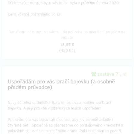
Děláme vše pro to, aby u vás kniha byla v průběhu června 2020.
Cena včetně poštovného po ČR.
Doručenia odmeny: na adresu, do pol roka po ukončení projektu na
Hithitu
18,55 €
(
450 Kč
)
zostáva 7
z 10
Uspořádám pro vás Dračí bojovku (a osobně
předám průvodce)
Nevyléčitelná optimistka Bára mi věnovala nádhernou Dračí
bojovku. A já ji pro vás v plzeňských lesích uspořádám.
Připravím pro vás trasu tak dlouhou, aby ji v pohodě zvládly i
čtyřleté děti. Společně se přeneseme do pohádkového království a
pokusíme se uspat nebezpečného draka. Pokud se nám to podaří,