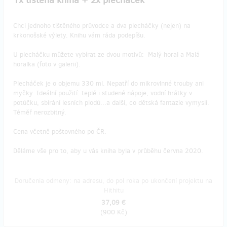
Chci jednoho tištěného průvodce a dva plecháčky (nejen) na
krkonošské výlety. Knihu vám ráda podepíšu.
U plecháčku můžete vybírat ze dvou motivů: Malý horal a Malá
horalka (foto v galerii).
Plecháček je o objemu 330 ml. Nepatří do mikrovlnné trouby ani
myčky. Ideální použití: teplé i studené nápoje, vodní hrátky v
potůčku, sbírání lesních plodů...a další, co dětská fantazie vymyslí.
Téměř nerozbitný.
Cena včetně poštovného po ČR.
Děláme vše pro to, aby u vás kniha byla v průběhu června 2020.
Doručenia odmeny: na adresu, do pol roka po ukončení projektu na
Hithitu
37,09 €
(
900 Kč
)