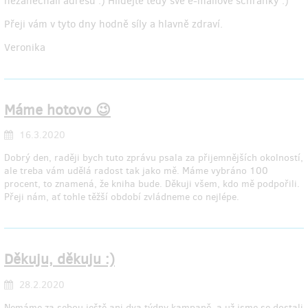
nezanechali adresu :) Hlídejte tedy své e-mailové schránky :)
Přeji vám v tyto dny hodně síly a hlavně zdraví.
Veronika
Máme hotovo 😉
16.3.2020
Dobrý den, raději bych tuto zprávu psala za přijemnějších okolností,
ale treba vám udělá radost tak jako mě. Máme vybráno 100
procent, to znamená, že kniha bude. Děkuji všem, kdo mě podpořili.
Přeji nám, ať tohle těžší období zvládneme co nejlépe.
Děkuju, děkuju :)
28.2.2020
Nemáme za sebou ještě ani dva týdny kampaně, a už jsme se dostali