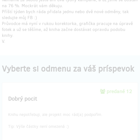
na 76 %. Mockrát vám děkuju.
Příští týden bych ráda přidala jednu nebo dvě nové odměny, tak
sledujte můj FB :)
Průvodce má nyní v rukou korektorka, grafička pracuje na úpravě
fotek a už se těšíme, až kniha začne dostávat opravdu podobu
knihy.
V.
Vyberte si odmenu za váš príspevok
predané 12
Dobrý pocit
Knihu nepotřebuji, ale projekt moc rád(a) podpořím.
Tip: Výše částky není omezená :)