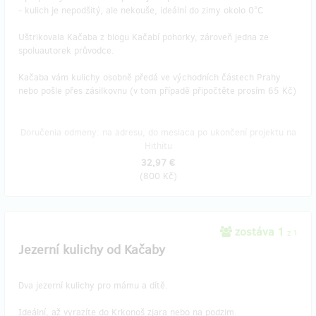
- kulich je nepodšitý, ale nekouše, ideální do zimy okolo 0°C
Uštrikovala Kačaba z blogu Kačabí pohorky, zároveň jedna ze
spoluautorek průvodce.
Kačaba vám kulichy osobně předá ve východních částech Prahy
nebo pošle přes zásilkovnu (v tom případě připočtěte prosím 65 Kč)
Doručenia odmeny: na adresu, do mesiaca po ukončení projektu na
Hithitu
32,97 €
(
800 Kč
)
zostáva 1
z 1
Jezerní kulichy od Kačaby
Dva jezerní kulichy pro mámu a dítě.
Ideální, až vyrazíte do Krkonoš zjara nebo na podzim.