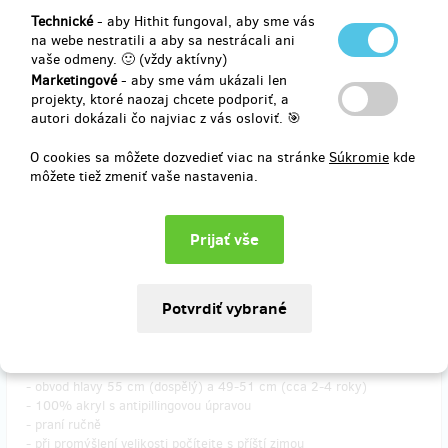
Technické
- aby Hithit fungoval, aby sme vás
na webe nestratili a aby sa nestrácali ani
vaše odmeny. 🙂 (vždy aktívny)
Marketingové
- aby sme vám ukázali len
Doručenia odmeny: na adresu, do pol roka po ukončení projektu na
projekty, ktoré naozaj chcete podporiť, a
Hithitu
autori dokázali čo najviac z vás osloviť. 🎯
26,79 €
(
650 Kč
)
O cookies sa môžete dozvedieť viac na stránke
Súkromie
kde
môžete tiež zmeniť vaše nastavenia.
zostáva 1
z 1
Aby vám netáhlo na hlavu
Dva červánkové kulichy pro mámu a dceru.
Ideální, až vyrazíte do Krkonoš zjara nebo na podzim.
- obvod hlavy 55 cm (dospělý) a 49-51 cm (cca 2-4 roky)
- 100% akryl s antipillingovou úpravou
- praní ručně
- při promýšlení velikosti počítejte s příští zimou