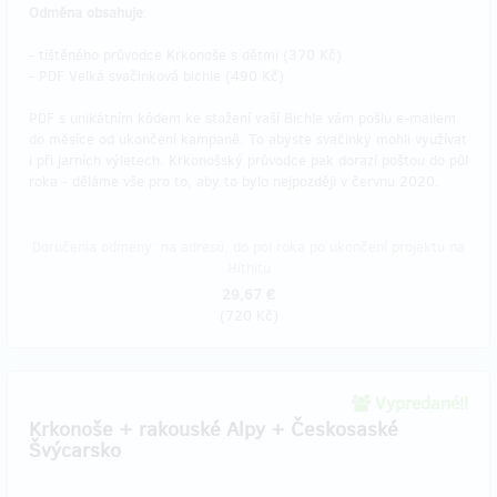
Odměna obsahuje
:
- tištěného průvodce Krkonoše s dětmi (370 Kč)
- PDF Velká svačinková bichle (490 Kč)
PDF s unikátním kódem ke stažení vaší Bichle vám pošlu e-mailem
do měsíce od ukončení kampaně. To abyste svačinky mohli využívat
i při jarních výletech. Krkonošský průvodce pak dorazí poštou do půl
roka - děláme vše pro to, aby to bylo nejpozději v červnu 2020.
Doručenia odmeny: na adresu, do pol roka po ukončení projektu na
Hithitu
29,67 €
(
720 Kč
)
Vypredané!!
Krkonoše + rakouské Alpy + Českosaské
Švýcarsko