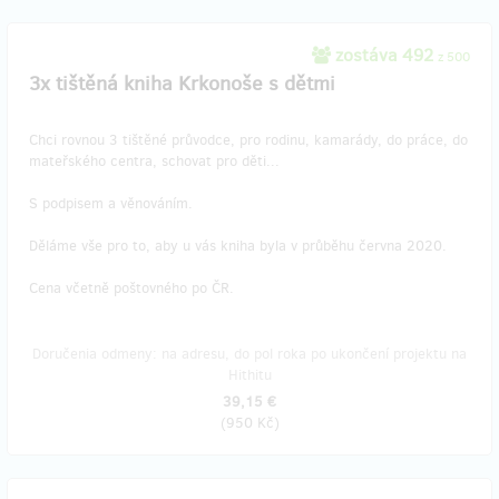
zostáva 492
z 500
3x tištěná kniha Krkonoše s dětmi
Chci rovnou 3 tištěné průvodce, pro rodinu, kamarády, do práce, do
mateřského centra, schovat pro děti...
S podpisem a věnováním.
Děláme vše pro to, aby u vás kniha byla v průběhu června 2020.
Cena včetně poštovného po ČR.
Doručenia odmeny: na adresu, do pol roka po ukončení projektu na
Hithitu
39,15 €
(
950 Kč
)