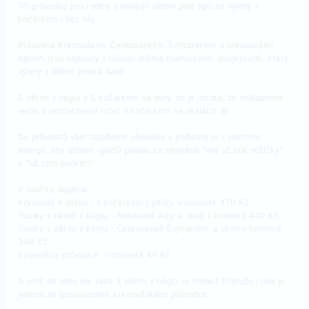
Tři průvodce pro rodiny s malými dětmi plné tipů na výlety s
kočárkem i bez něj.
Průvodce Krkonošemi, Českosaským Švýcarskem a rakouskými
Alpami jsou napsány s láskou dvěma maminkami, blogerkami, které
výlety s dětmi prostě baví!
S dětmi v báglu a S kočárkem na hory, to je jistota, že nešlápnete
vedle a nezůstanete trčet s kočárkem na skalách :D
Do průvodců vám napíšeme věnování a pošleme je s pozitivní
energií, aby během výletů padalo co nejméně "mě už bolí nožičky"
a "už tam budem?".
V balíčku najdete:
Krkonoše s dětmi - s kočárkem i pěšky v hodnotě 370 Kč.
Toulky s dětmi v báglu - Rakouské Alpy a okolí v hodnotě 449 Kč.
Toulky s dětmi v báglu - Českosaské Švýcarsko a okolí v hodnotě
340 Kč.
Výletníkův průvodce v hodnotě 49 Kč.
A proč do toho jde Jana S dětmi v báglu se mnou? Protože i ona je
jednou ze spoluautorek krkonošského průvodce.