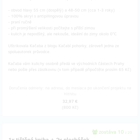
- obvod hlavy 55 cm (dospělý) a 48-50 cm (cca 1-3 roky)
- 100% akryl s antipillingovou úpravou
- praní ručně
- při promýšlení velikosti počítejte s příští zimou
- kulich je nepodšitý, ale nekouše, ideální do zimy okolo 0°C
Uštrikovala Kačaba z blogu Kačabí pohorky, zároveň jedna ze
spoluautorek průvodce.
Kačaba vám kulichy osobně předá ve východních částech Prahy
nebo pošle přes zásilkovnu (v tom případě připočtěte prosím 65 Kč)
Doručenia odmeny: na adresu, do mesiaca po ukončení projektu na
Hithitu
32,97 €
(
800 Kč
)
zostáva 10
z 20
1x tištěná kniha + 2x plecháček