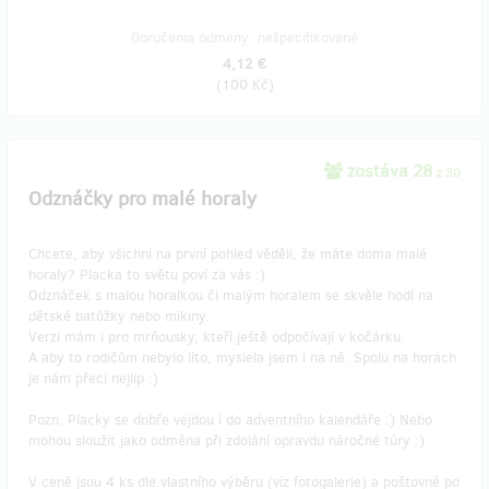
Doručenia odmeny: nešpecifikované
4,12 €
(
100 Kč
)
zostáva 28
z 30
Odznáčky pro malé horaly
Chcete, aby všichni na první pohled věděli, že máte doma malé
horaly? Placka to světu poví za vás :)
Odznáček s malou horalkou či malým horalem se skvěle hodí na
dětské batůžky nebo mikiny.
Verzi mám i pro mrňousky, kteří ještě odpočívají v kočárku.
A aby to rodičům nebylo líto, myslela jsem i na ně. Spolu na horách
je nám přeci nejlíp :)
Pozn. Placky se dobře vejdou i do adventního kalendáře :) Nebo
mohou sloužit jako odměna při zdolání opravdu náročné túry :)
V ceně jsou 4 ks dle vlastního výběru (viz fotogalerie) a poštovné po