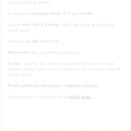
král nás patřičně odmění.
Na bojovku si
rezervujte termín 13.9. od 13 hodin.
Bojovka
bude trvat 2-4 hodiny
, záleží, jak rychle se nám draka
podaří uspat.
Vhodná je
pro děti od 4-10 let.
Místo konání
: lesy v okolí Plzně (upřesním)
S sebou
- svačinu, pití, něco na psaní, oblečení, které se může
ušpinit a potrhat (přeci jen boj s drakem je boj s drakem) a hlavně
dobrou náladu.
Při této příležitosti vám předám i tištěného průvodce
.
Více o bojovce si můžete přečíst na
Bářině blogu.
Doručenia odmeny: do roka po ukončení projektu na Hithitu