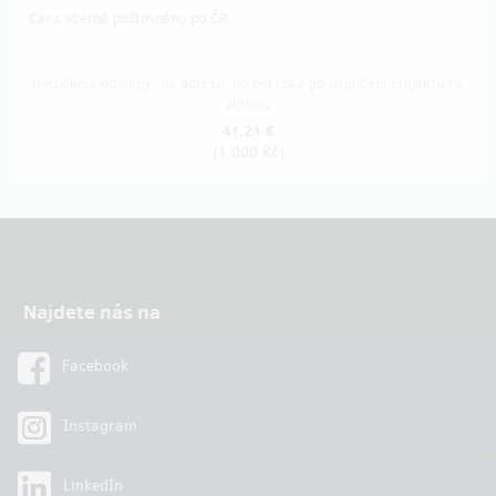
Cena včetně poštovného po ČR.
Doručenia odmeny: na adresu, do pol roka po ukončení projektu na
Hithitu
41,21 €
(
1 000 Kč
)
Najdete nás na
Facebook
Instagram
LinkedIn