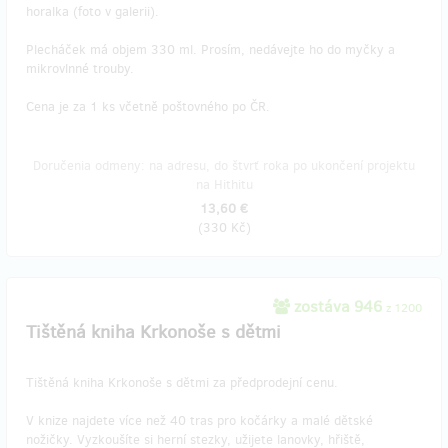
horalka (foto v galerii).
Plecháček má objem 330 ml. Prosím, nedávejte ho do myčky a
mikrovlnné trouby.
Cena je za 1 ks včetně poštovného po ČR.
Doručenia odmeny: na adresu, do štvrť roka po ukončení projektu
na Hithitu
13,60 €
(
330 Kč
)
zostáva 946
z 1200
Tištěná kniha Krkonoše s dětmi
Tištěná kniha Krkonoše s dětmi za předprodejní cenu.
V knize najdete více než 40 tras pro kočárky a malé dětské
nožičky. Vyzkoušíte si herní stezky, užijete lanovky, hřiště,