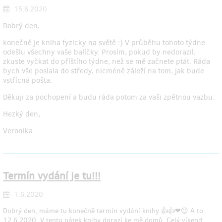
15.6.2020
Dobrý den,
konečně je kniha fyzicky na světě :) V průběhu tohoto týdne
odešlu všechny vaše balíčky. Prosím, pokud by nedorazil,
zkuste vyčkat do příštího týdne, než se mě začnete ptát. Ráda
bych vše poslala do středy, nicméně záleží na tom, jak bude
vstřícná pošta.
Děkuji za pochopení a budu ráda potom za vaši zpětnou vazbu.
Hezký den,
Veronika.
Termín vydání je tu!!!
1.6.2020
Dobrý den, máme tu konečně termín vydání knihy 👍👍❤😉 A to
12.6.2020. V tento pátek knihy dorazí ke mě domů. Celý víkend