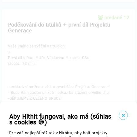
predané 12
Poděkování do titulků + první díl Projektu
Generace
Vaše jméno se zvěční v titulcích.
+
První díl s Doc. MUDr. Václavem Mikotou, CSc.
stopáž: 72 min.
- exkluzivní možnost získat první část Projektu Generace!
- Bude Vám zaslán unikátní odkaz ke stažení prvního dílu.
-DĚKUJEME Z CELÉHO SRDCE!
Aby Hithit fungoval, ako má (súhlas
s cookies 🍪)
Doručenia odmeny: do mesiaca po ukončení projektu na Hithitu
16,48 €
Pre váš najlepší zážitok z Hithitu, aby boli projekty
(
400 Kč
)