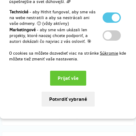
úspešnejšie a svet dúhovejší. 🌈
Technické
- aby Hithit fungoval, aby sme vás
na webe nestratili a aby sa nestrácali ani
zostáva 25
z 50
vaše odmeny. 🙂 (vždy aktívny)
Všechny díly Projektu Generace + poděkování do
Marketingové
- aby sme vám ukázali len
titulků
projekty, ktoré naozaj chcete podporiť, a
autori dokázali čo najviac z vás osloviť. 🎯
Dostanete od nás všech šest dílů Projektu Generace
O cookies sa môžete dozvedieť viac na stránke
Súkromie
kde
+
môžete tiež zmeniť vaše nastavenia.
Poděkování do titulků!
- 6 dílů projektu generace v digitální formě
- Bude Vám zaslán unikátní odkaz ke stažení prvního dílu.
Doručenia odmeny: do pol roka po ukončení projektu na Hithitu
61,82 €
(
1 500 Kč
)