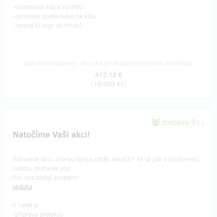
-limitovaná edice na DVD
-obrovské poděkování na křtu
-Jméno či logo do titulků
Doručenia odmeny: do roka po ukončení projektu na Hithitu
412,12 €
(
10 000 Kč
)
zostáva 3
z 3
Natočíme Vaši akci!
Plánujete akci, kterou byste chtěli natočit? Ať už jde o konferenci,
svatbu, maturák atd...
Pro nás žádný problém!
ukázka
V ceně je
-příprava projektu