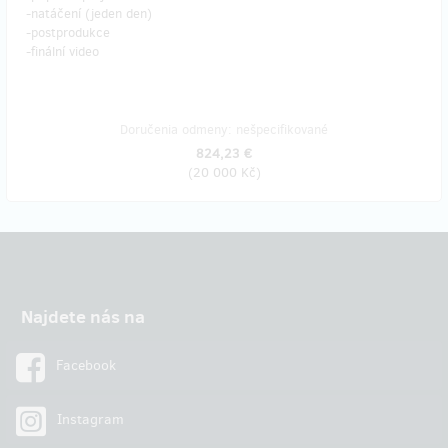
-natáčení (jeden den)
-postprodukce
-finální video
Doručenia odmeny: nešpecifikované
824,23 €
(
20 000 Kč
)
Najdete nás na
Facebook
Instagram