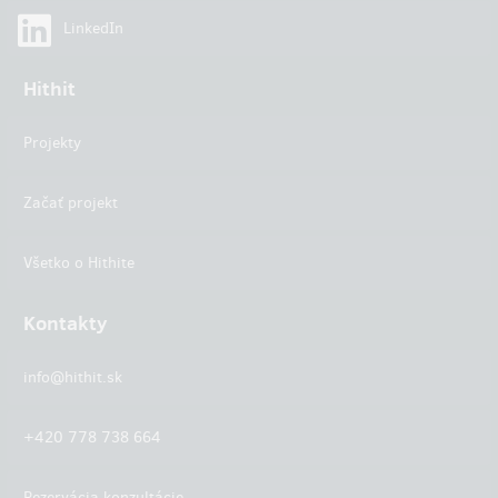
LinkedIn
Hithit
Projekty
Začať projekt
Všetko o Hithite
Kontakty
info@hithit.sk
+420 778 738 664
Rezervácia konzultácie