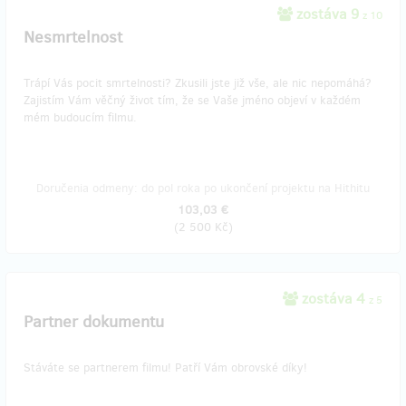
zostáva 9
z 10
Nesmrtelnost
Trápí Vás pocit smrtelnosti? Zkusili jste již vše, ale nic nepomáhá?
Zajistím Vám věčný život tím, že se Vaše jméno objeví v každém
mém budoucím filmu.
Doručenia odmeny: do pol roka po ukončení projektu na Hithitu
103,03 €
(
2 500 Kč
)
zostáva 4
z 5
Partner dokumentu
Stáváte se partnerem filmu! Patří Vám obrovské díky!