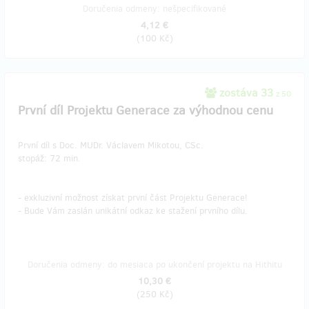
Doručenia odmeny: nešpecifikované
4,12 €
(
100 Kč
)
zostáva 33
z 50
První díl Projektu Generace za výhodnou cenu
První díl s Doc. MUDr. Václavem Mikotou, CSc.
stopáž: 72 min.
- exkluzivní možnost získat první část Projektu Generace!
- Bude Vám zaslán unikátní odkaz ke stažení prvního dílu.
Doručenia odmeny: do mesiaca po ukončení projektu na Hithitu
10,30 €
(
250 Kč
)