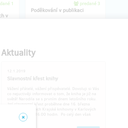
dané 1
predané 3
Poděkování v publikaci
ch v
Za svůj příspěvek budu uveden v publikaci
v rámci poděkování. Také dostanu jeden
u
výtisk knihy s podpisem autora Daniela
jsou
Švece + předchozí knihu autora Jsme
00 km od
napadeni....Poštovné a balné je zahrnuto
Aktuality
kality
v hodnotě příspěvku. Odměna bude
 je též
doručena do dvou týdnů od vydání, které
je plánováno v únoru 2019.
12.1.2019
Slavnostní křest knihy
končení
Doručenia odmeny: na adresu, do pol
roka po ukončení projektu na Hithitu
Vážení přátelé, vážení přispěvatelé. Dovoluji si Vás
248,04 €
co nejuctivěji informovat o tom, že kniha je již na
(
6 000 Kč
)
světě! Narodila se s prvním dnem letošního roku.
Její slavnostní křest proběhne dne 16. března
2019 v prostorech Krajské knihovny v Karlových
Varech a to od 16.00 hodin. Po celý den však
bude…