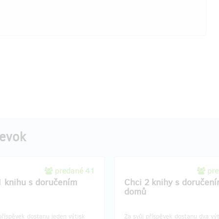
pevok
predané 41
pre
1 knihu s doručením
Chci 2 knihy s doručen
domů
příspěvek dostanu jeden výtisk
Za svůj příspěvek dostanu dva vý