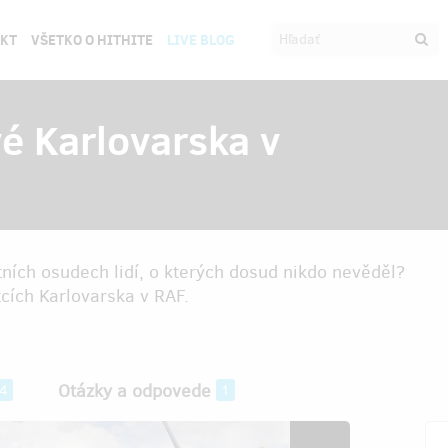
EKT
VŠETKO O HITHITE
LIVE BLOG
é Karlovarska v
ních osudech lidí, o kterých dosud nikdo nevěděl?
cích Karlovarska v RAF.
Otázky a odpovede
4
1