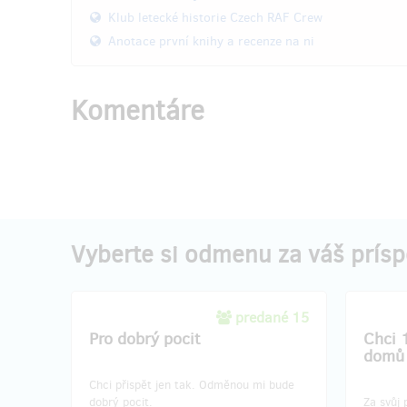
Klub letecké historie Czech RAF Crew
Anotace první knihy a recenze na ni
Komentáre
Vyberte si odmenu za váš prís
predané 15
Pro dobrý pocit
Chci 
domů
Chci přispět jen tak. Odměnou mi bude
dobrý pocit.
Za svůj 