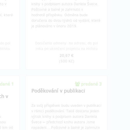
to v
knihy s podpisem autora Daniela Švece.
Poštovné a balné je zahrnuto v
í, které
hodnotě příspěvku. Odměna bude
doručena do dvou týdnů od vydání, které
je plánováno v únoru 2019.
do pol
Doručenia odmeny: na adresu, do pol
ithitu
roka po ukončení projektu na Hithitu
20,67 €
(
500 Kč
)
dané 1
predané 3
Poděkování v publikaci
ch v
Za svůj příspěvek budu uveden v publikaci
v rámci poděkování. Také dostanu jeden
u
výtisk knihy s podpisem autora Daniela
jsou
Švece + předchozí knihu autora Jsme
00 km od
napadeni....Poštovné a balné je zahrnuto