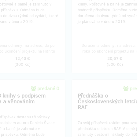
oštovné a balné je zahrnuto v
knihy. Poštovné a balné je zahrnu
 příspěvku. Odměna bude
hodnotě příspěvku. Odměna bude
a do dvou týdnů od vydání, které
doručena do dvou týdnů od vydán
ováno v únoru 2019.
je plánováno v únoru 2019.
enia odmeny: na adresu, do pol
Doručenia odmeny: na adresu, 
po ukončení projektu na Hithitu
roka po ukončení projektu na H
12,40 €
20,67 €
(
300 Kč
)
(
500 Kč
)
predané 0
pre
3 knihy s podpisem
Přednáška o
a a věnováním
Československých letcí
RAF
příspěvek dostanu tři výtisky
 podpisem autora Daniela Švece.
Za svůj příspěvek uvidím poutavo
 a balné je zahrnuto v
přednášku o letcích RAF. V ceně 
 příspěvku. Odměna bude
zahrnuty cestovní náklady do 1