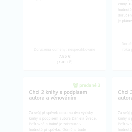
knihy. P
hodnotě
doručen
je plán
Doruč
Doručenia odmeny: nešpecifikované
roka 
7,85 €
(
190 Kč
)
predané 3
Chci 2 knihy s podpisem
Chci 
autora a věnováním
autor
Za svůj příspěvek dostanu dva výtisky
Za svůj 
knihy s podpisem autora Daniela Švece.
knihy s
Poštovné a balné je zahrnuto v
Poštovné
hodnotě příspěvku. Odměna bude
hodnotě