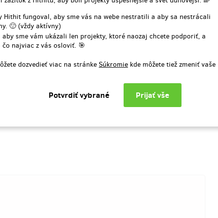
í zážitok z Hithitu, aby boli projekty úspešnejšie a svet dúhovejší. 🌈
 Hithit fungoval, aby sme vás na webe nestratili a aby sa nestrácali
ho lékaře, který se přeplavil v obchodním námořnictvu přes
y. 🙂 (vždy aktívny)
kařem naší 313. čs. stíhací peruti. Je zde vyložen osud
 aby sme vám ukázali len projekty, ktoré naozaj chcete podporiť, a
 čo najviac z vás osloviť. 🎯
 Čechoslovákem, a šel za svou rodnou zemi bojovat po boku
votem osádky letounu, který se po 90 minutách letu zřítil na
ôžete dozvedieť viac na stránke
Súkromie
kde môžete tiež zmeniť vaše
Viacej