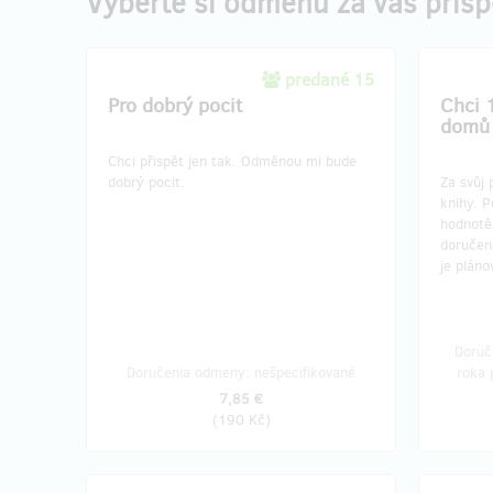
Vyberte si odmenu za váš prís
predané 15
Pro dobrý pocit
Chci 
domů
Chci přispět jen tak. Odměnou mi bude
dobrý pocit.
Za svůj 
knihy. P
hodnotě
doručen
je plán
Doruč
Doručenia odmeny: nešpecifikované
roka 
7,85 €
(
190 Kč
)