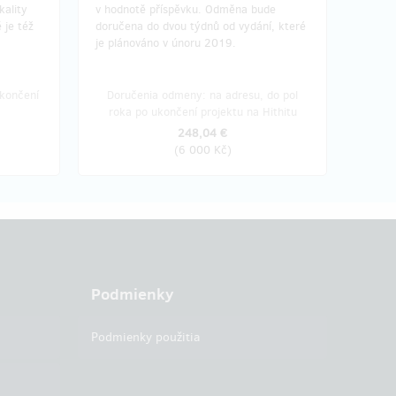
kality
v hodnotě příspěvku. Odměna bude
 je též
doručena do dvou týdnů od vydání, které
je plánováno v únoru 2019.
končení
Doručenia odmeny: na adresu, do pol
roka po ukončení projektu na Hithitu
248,04 €
(
6 000 Kč
)
Podmienky
Podmienky použitia