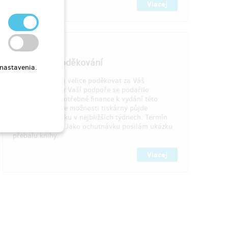
Viacej
9.11.2018
Vybráno - Poděkování
 nastavenia.
Chtěl bych všem velice poděkovat za Váš
příspěvek. I díky Vaší podpoře se podařilo
nashromáždit potřebné finance k vydání této
publikace. Podle možnosti tiskárny půjde
publikace do tisku v nejbližších týdnech. Termín
vydání splníme. Jako ochutnávku posilám ukázku
přebalu knihy.
Viacej