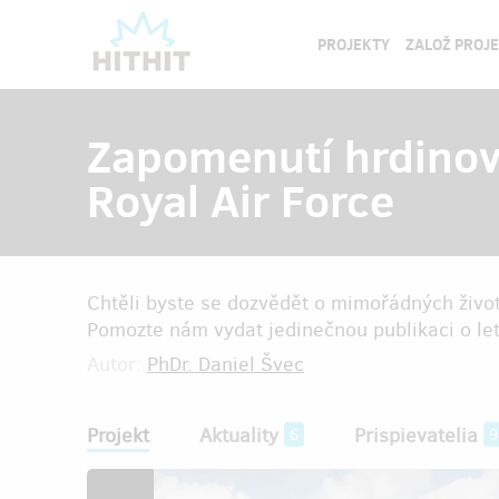
PROJEKTY
ZALOŽ PROJ
Zapomenutí hrdinov
Royal Air Force
Chtěli byste se dozvědět o mimořádných život
Pomozte nám vydat jedinečnou publikaci o let
Autor:
PhDr. Daniel Švec
Projekt
Aktuality
Prispievatelia
6
9