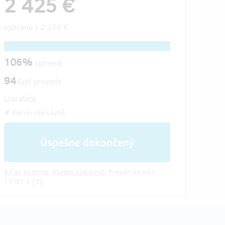
2 425 €
vybrané z
2 274 €
106%
splnené
94
ľudí prispelo
Literatúra
Mariánské Lázně
Úspešne dokončený
All or nothing.
Všetko alebo nič.
Projekt skončil
10:01 v {2}.