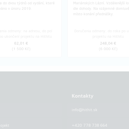
a do dvou týdnů od vydání, které
Mariánských Lázní. Vzdálenější lo
ováno v únoru 2019.
dle dohody. Na vzájemné domluvě
místo konání přednášky.
enia odmeny: na adresu, do pol
Doručenia odmeny: do roka po u
po ukončení projektu na Hithitu
projektu na Hithitu
62,01 €
248,04 €
(
1 500 Kč
)
(
6 000 Kč
)
Kontakty
info@hithit.sk
ojekt
+420 778 738 664