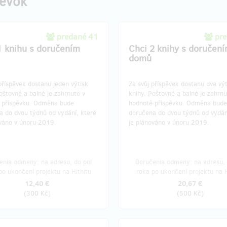
pevok
predané 41
pre
1 knihu s doručením
Chci 2 knihy s doručen
domů
příspěvek dostanu jeden výtisk
Za svůj příspěvek dostanu dva vý
oštovné a balné je zahrnuto v
knihy. Poštovné a balné je zahrnu
 příspěvku. Odměna bude
hodnotě příspěvku. Odměna bude
a do dvou týdnů od vydání, které
doručena do dvou týdnů od vydán
ováno v únoru 2019.
je plánováno v únoru 2019.
enia odmeny: na adresu, do pol
Doručenia odmeny: na adresu, 
po ukončení projektu na Hithitu
roka po ukončení projektu na H
12,40 €
20,67 €
(
300 Kč
)
(
500 Kč
)