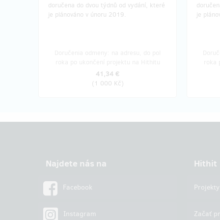
doručena do dvou týdnů od vydání, které
doručen
je plánováno v únoru 2019.
je plán
Doručenia odmeny: na adresu, do pol
Doruč
roka po ukončení projektu na Hithitu
roka 
41,34 €
(
1 000 Kč
)
Najdete nás na
Hithit
Facebook
Projekty
Instagram
Začať pr