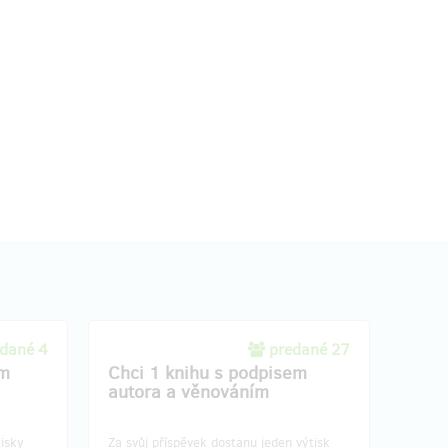
dané 4
predané 27
ím
Chci 1 knihu s podpisem
autora a věnováním
tisky
Za svůj příspěvek dostanu jeden výtisk