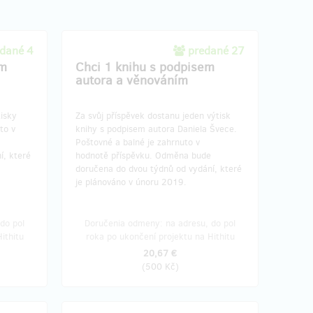
dané 4
predané 27
ím
Chci 1 knihu s podpisem
autora a věnováním
tisky
Za svůj příspěvek dostanu jeden výtisk
to v
knihy s podpisem autora Daniela Švece.
Poštovné a balné je zahrnuto v
í, které
hodnotě příspěvku. Odměna bude
doručena do dvou týdnů od vydání, které
je plánováno v únoru 2019.
do pol
Doručenia odmeny: na adresu, do pol
ithitu
roka po ukončení projektu na Hithitu
20,67 €
(
500 Kč
)