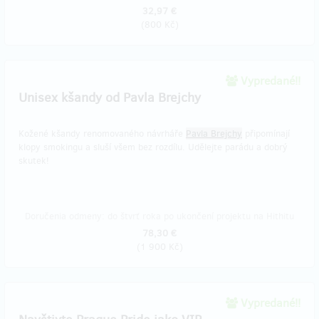
32,97 €
(
800 Kč
)
Vypredané!!
Unisex kšandy od Pavla Brejchy
Kožené kšandy renomovaného návrháře
Pavla Brejchy
připomínají
klopy smokingu a sluší všem bez rozdílu. Udělejte parádu a dobrý
skutek!
Doručenia odmeny: do štvrť roka po ukončení projektu na Hithitu
78,30 €
(
1 900 Kč
)
Vypredané!!