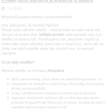
7.6.2018
Nejmilejší podporovatelé a podporovatelky,
moc děkujeme, že fandíte Patrům!
Přidali jsme několik odměn - možná máte ve svém okolí lidi,
kterým se budou líbit.
Sdílejte prosím
naši kampaň, aby o ní
vědělo co nejvíce lidí. Potřebujeme vás, abychom uspěli (a
mohli vám vydat odměny, které jste si koupili/y). Jsme teď na
20%, ale když oslovíte svoje lidi, hrozně moc to kampaň
nakopne.
Co je tedy nového?
Několik odměn od festivalu
Mezipatra
další permanentky, první várka se okamžitě vyprodala <3
vstupenky na zahájení v Lucerně (po filmu vždy servírujeme
drinky na balustrádě)
lístky s přednostním vstupem na hlavní party festivalu
naprosto exkluzivně: možnost být na festivalovém autě v
průvodu Prague Pride! Máme jen tři místa, budete na autě s
nejužším festivalovým týmem a DJs.