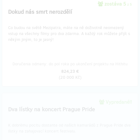
zostáva 5
z 5
Dokud nás smrt nerozdělí
Co budou na světě Mezipatra, máte na ně doživotně neomezený
vstup na všechny filmy pro dva zdarma. A každý rok můžete přijít s
někým jiným, to je jasný!
Doručenia odmeny: do pol roka po ukončení projektu na Hithitu
824,23 €
(
20 000 Kč
)
Vypredané!!
Dva lístky na koncert Prague Pride
K dobrému pocitu dostante od našich kamarádů z Prague Pride dva
lístky na zahajovací koncert festivalu.