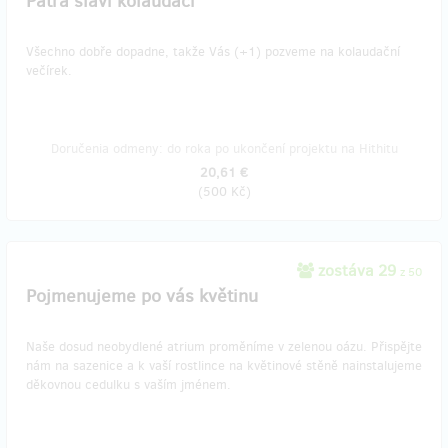
Patra slaví kolaudaci
Všechno dobře dopadne, takže Vás (+1) pozveme na kolaudační
večírek.
Doručenia odmeny: do roka po ukončení projektu na Hithitu
20,61 €
(
500 Kč
)
zostáva 29
z 50
Pojmenujeme po vás květinu
Naše dosud neobydlené atrium proměníme v zelenou oázu. Přispějte
nám na sazenice a k vaší rostlince na květinové stěně nainstalujeme
děkovnou cedulku s vaším jménem.