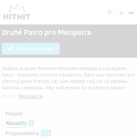
Druhé Patro pro Mezipatra
Zdieľať projekt
Stojíme za queer filmovým festivalem Mezipatra a budujeme
Patra – komunitní centrum s kavárnou. Patra jsou domovem pro
všechny queer friendly lidi, kam můžete celý rok za zábavou,
kulturou i podporou. Díky vaší pomoci ho využijeme naplno.
Autor:
Mezipatra
Projekt
Aktuality
3
Prispievatelia
235