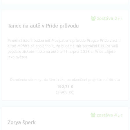
zostáva 2
z 3
Tanec na autě v Pride průvodu
Prvně v historii budou mít Mezipatra v průvodu Prague Pride vlastní
auto! Můžete se spolehnout, že budeme mít senzační DJs. Za vaši
popdoru získáte místo na autě a 11. srpna 2018 si Pride užijete
jako hvězda.
Doručenia odmeny: do štvrť roka po ukončení projektu na Hithitu
160,73 €
(
3 900 Kč
)
zostáva 4
z 5
Zorya šperk