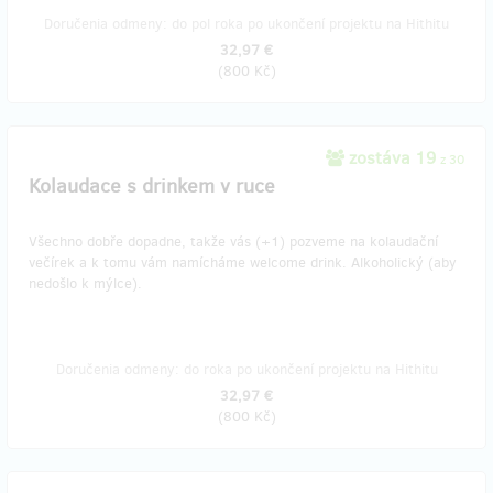
Doručenia odmeny: do pol roka po ukončení projektu na Hithitu
32,97 €
(
800 Kč
)
zostáva 19
z 30
Kolaudace s drinkem v ruce
Všechno dobře dopadne, takže vás (+1) pozveme na kolaudační
večírek a k tomu vám namícháme welcome drink. Alkoholický (aby
nedošlo k mýlce).
Doručenia odmeny: do roka po ukončení projektu na Hithitu
32,97 €
(
800 Kč
)