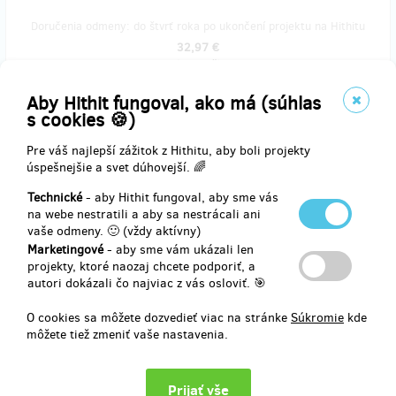
Doručenia odmeny: do štvrť roka po ukončení projektu na Hithitu
32,97 €
(
800 Kč
)
Aby Hithit fungoval, ako má (súhlas
s cookies 🍪)
zostáva 4
z 4
Pre váš najlepší zážitok z Hithitu, aby boli projekty
Festival Přehrady na Vranově
úspešnejšie a svet dúhovejší. 🌈
Technické
- aby Hithit fungoval, aby sme vás
Užijte si dvoudenní festival na Vranově. UDG, Chinaski, Mirai a další!
na webe nestratili a aby sa nestrácali ani
Pro jednoho.
vaše odmeny. 🙂 (vždy aktívny)
Marketingové
- aby sme vám ukázali len
projekty, ktoré naozaj chcete podporiť, a
autori dokázali čo najviac z vás osloviť. 🎯
Doručenia odmeny: do štvrť roka po ukončení projektu na Hithitu
32,97 €
O cookies sa môžete dozvedieť viac na stránke
Súkromie
kde
(
800 Kč
)
môžete tiež zmeniť vaše nastavenia.
zostáva 11