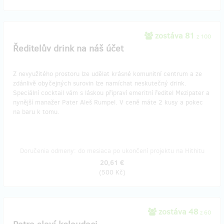
zostáva 81
z 100
Ředitelův drink na náš účet
Z nevyužitého prostoru lze udělat krásné komunitní centrum a ze
zdánlivě obyčejných surovin lze namíchat neskutečný drink.
Speciální cocktail vám s láskou připraví emeritní ředitel Mezipater a
nynější manažer Pater Aleš Rumpel. V ceně máte 2 kusy a pokec
na baru k tomu.
Doručenia odmeny: do mesiaca po ukončení projektu na Hithitu
20,61 €
(
500 Kč
)
zostáva 48
z 60