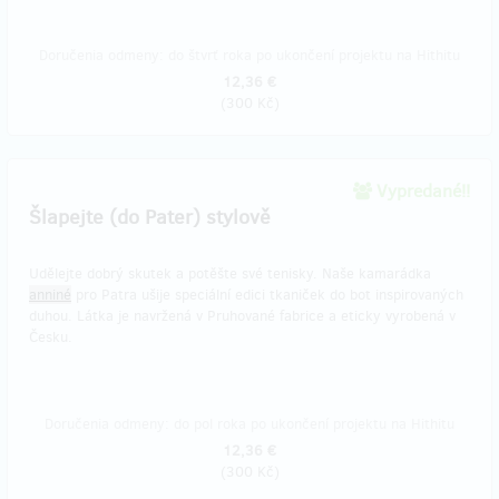
Doručenia odmeny: do štvrť roka po ukončení projektu na Hithitu
12,36 €
(
300 Kč
)
Vypredané!!
Šlapejte (do Pater) stylově
Udělejte dobrý skutek a potěšte své tenisky. Naše kamarádka
anniné
pro Patra ušije speciální edici tkaniček do bot inspirovaných
duhou. Látka je navržená v Pruhované fabrice a eticky vyrobená v
Česku.
Doručenia odmeny: do pol roka po ukončení projektu na Hithitu
12,36 €
(
300 Kč
)