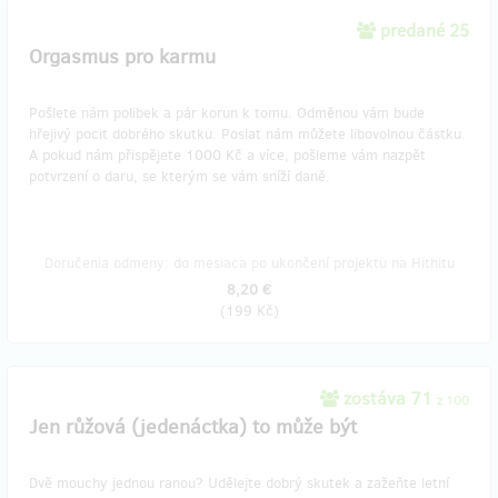
predané 25
Orgasmus pro karmu
Pošlete nám polibek a pár korun k tomu. Odměnou vám bude
hřejivý pocit dobrého skutku. Poslat nám můžete libovolnou částku.
A pokud nám přispějete 1000 Kč a více, pošleme vám nazpět
potvrzení o daru, se kterým se vám sníží daně.
Doručenia odmeny: do mesiaca po ukončení projektu na Hithitu
8,20 €
(
199 Kč
)
zostáva 71
z 100
Jen růžová (jedenáctka) to může být
Dvě mouchy jednou ranou? Udělejte dobrý skutek a zažeňte letní