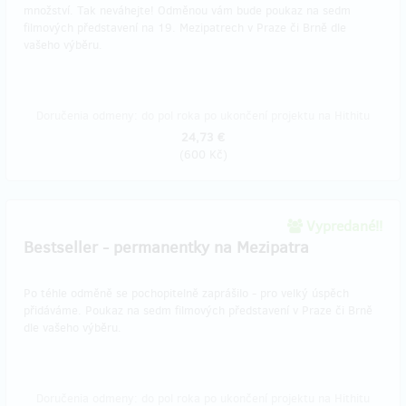
množství. Tak neváhejte! Odměnou vám bude poukaz na sedm
filmových představení na 19. Mezipatrech v Praze či Brně dle
vašeho výběru.
Doručenia odmeny: do pol roka po ukončení projektu na Hithitu
24,73 €
(
600 Kč
)
Vypredané!!
Bestseller - permanentky na Mezipatra
Po téhle odměně se pochopitelně zaprášilo - pro velký úspěch
přidáváme. Poukaz na sedm filmových představení v Praze či Brně
dle vašeho výběru.
Doručenia odmeny: do pol roka po ukončení projektu na Hithitu