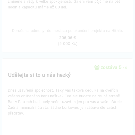
zmíněné a vždy k velké spokojenosti. Galerii vám půjčíme na pět
hodin a kapacitu máme až 80 lidí.
Doručenia odmeny: do mesiaca po ukončení projektu na Hithitu
206,06 €
(
5 000 Kč
)
zostáva 5
z 5
Udělejte si to u nás hezký
Dnes uzavřená společnost. Taky vás taková cedulka na dveřích
vašeho oblíbeného baru naštve? Teď ale budete na druhé straně.
Bar v Patrech bude celý večer uzavřen jen pro vás a vaše přátele.
Žádná minimální útrata, žádné korkovné, jen zábava dle vašich
představ.