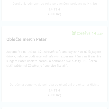
Doručenia odmeny: do roka po ukončení projektu na Hithitu
24,73 €
(
600 Kč
)
zostáva 14
z 20
Oblečte merch Pater
Zapomeňte na trička. Být zároveň safe and stylish? Ať už šejkujete
drinky, nebo se oddáváte kulinářským experimentům v naší zástěře
s logem Pater uděláte parádu a ochráníte své outfity. PS: Černá
sluší každému! Zástěra je "one size fits all".
Doručenia odmeny: do pol roka po ukončení projektu na Hithitu
24,73 €
(
600 Kč
)