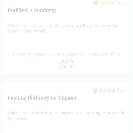
zostáva 5
z 5
Potěšení s kondomy
Potěšení pro vás i pro nás. Primeros giftpack s 27 kondomy vás
ochrání a nám pomůže.
Doručenia odmeny: do týždňa po ukončení projektu na Hithitu
32,97 €
(
800 Kč
)
zostáva 4
z 4
Festival Přehrady na Slapech
Užijte si dvoudenní festival na Slapech. UDG, Chinaski, Mirai a další!
Pro jednoho.