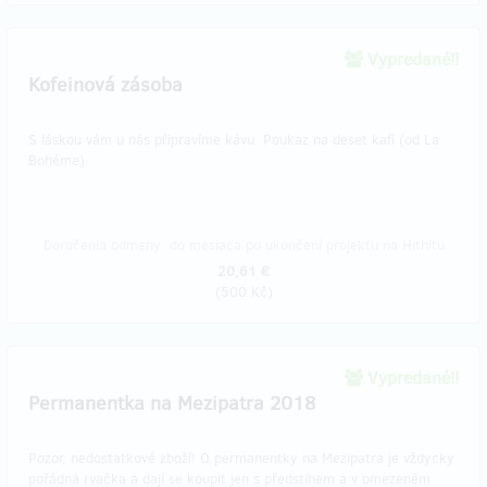
Vypredané!!
Kofeinová zásoba
S láskou vám u nás připravíme kávu. Poukaz na deset kafí (od La
Bohéme).
Doručenia odmeny: do mesiaca po ukončení projektu na Hithitu
20,61 €
(
500 Kč
)
Vypredané!!
Permanentka na Mezipatra 2018
Pozor, nedostatkové zboží! O permanentky na Mezipatra je vždycky
pořádná rvačka a dají se koupit jen s předstihem a v omezeném