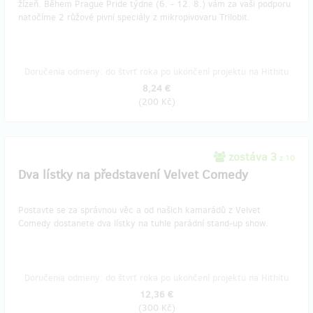
žízeň. Během Prague Pride týdne (6. - 12. 8.) vám za vaši podporu
natočíme 2 růžové pivní speciály z mikropivovaru Trilobit.
Doručenia odmeny: do štvrť roka po ukončení projektu na Hithitu
8,24 €
(
200 Kč
)
zostáva 3
z 10
Dva lístky na představení Velvet Comedy
Postavte se za správnou věc a od našich kamarádů z Velvet
Comedy dostanete dva lístky na tuhle parádní stand-up show.
Doručenia odmeny: do štvrť roka po ukončení projektu na Hithitu
12,36 €
(
300 Kč
)