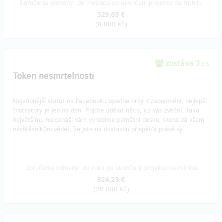
Doručenia odmeny: do mesiaca po ukončení projektu na Hithitu
329,69 €
(
8 000 Kč
)
zostáva 3
z 5
Token nesmrtelnosti
Nejvtipnější statut na Facebooku upadne brzy v zapomnění, nejlepší
Instastory je jen na den. Pojďte udělat něco, co vás zvěční. Jako
největšímu mecenáši vám vyrobíme pamětní desku, která dá všem
návštěvníkům vědět, že jste na dostavbu přispěl/a právě vy.
Doručenia odmeny: do roka po ukončení projektu na Hithitu
824,23 €
(
20 000 Kč
)