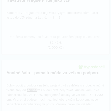
Navštivte Prague Pride jako VIP
Kamarádi z Prague Pride dají velkorysým podporovatelům Pater
vstup do VIP zóny na Letné. 1+1 = 2.
Doručenia odmeny: do štvrť roka po ukončení projektu na Hithitu
82,42 €
(
2 000 Kč
)
Vypredané!!
Anniné šála - pomalá móda za velkou podporu
Dobrý pocit z podpory našeho projektu vás zahřeje u srdce. A ručně
tkané šály od
anniné
vás budou hřát celý život. Anniné vám utká
nádhernou šálu ze 100% superjemné alpaky ve velikosti 52 x 200
cm. Vybrat si budete moci mezi jednobarevným kouskem, nebo
variantou s dvoubarevnými pruhy. Vzorník barev na vyžádání.