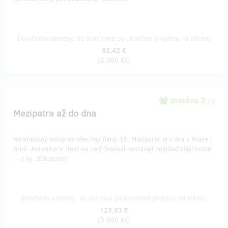
Doručenia odmeny: do štvrť roka po ukončení projektu na Hithitu
82,42 €
(
2 000 Kč
)
zostáva 2
z 5
Mezipatra až do dna
Neomezený vstup na všechny filmy 19. Mezipater pro dva v Praze i
Brně. Akreditace Host na celý festival dostávají nejdůležitější hosté
-- a vy. Děkujeme!
Doručenia odmeny: do pol roka po ukončení projektu na Hithitu
123,63 €
(
3 000 Kč
)