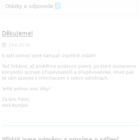
Otázky a odpovede
0
Děkujeme!
29.6.2018
S vaší pomocí jsme kampaň úspěšně zvládli!
Teď čekáme, až proběhne evidence plateb, po které dostaneme
kompletní seznam přispěvovatelů a přispěvovatelek. Hned pak
se vám ozveme s informacemi o vašich odměnách.
Ještě jednou moc díky!
Za tým Pater,
Aleš Rumpel
Přidali jsme odměny a prosíme o sdílení