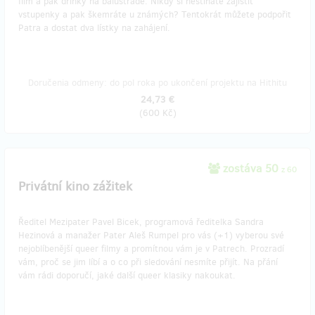
film a pak drinky na balustrádě. Nikdy si nestíháte zajistit
vstupenky a pak škemráte u známých? Tentokrát můžete podpořit
Patra a dostat dva lístky na zahájení.
Doručenia odmeny: do pol roka po ukončení projektu na Hithitu
24,73 €
(
600 Kč
)
zostáva 50
z 60
Privátní kino zážitek
Ředitel Mezipater Pavel Bicek, programová ředitelka Sandra
Hezinová a manažer Pater Aleš Rumpel pro vás (+1) vyberou své
nejoblíbenější queer filmy a promítnou vám je v Patrech. Prozradí
vám, proč se jim líbí a o co při sledování nesmíte přijít. Na přání
vám rádi doporučí, jaké další queer klasiky nakoukat.