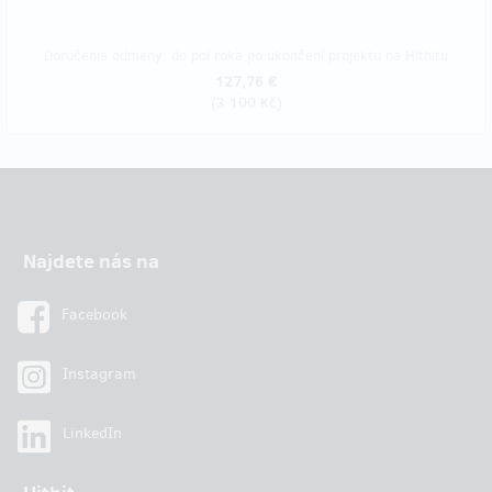
Doručenia odmeny: do pol roka po ukončení projektu na Hithitu
127,76 €
(
3 100 Kč
)
Najdete nás na
Facebook
Instagram
LinkedIn