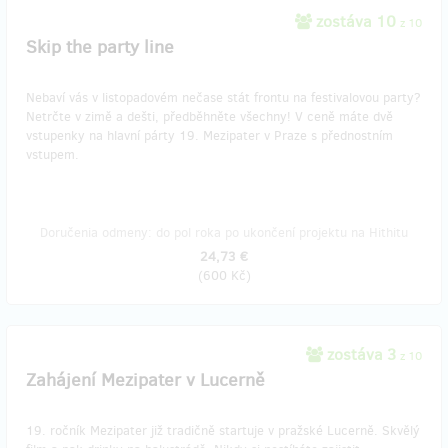
zostáva 10
z 10
Skip the party line
Nebaví vás v listopadovém nečase stát frontu na festivalovou party?
Netrčte v zimě a dešti, předběhněte všechny! V ceně máte dvě
vstupenky na hlavní párty 19. Mezipater v Praze s přednostním
vstupem.
Doručenia odmeny: do pol roka po ukončení projektu na Hithitu
24,73 €
(
600 Kč
)
zostáva 3
z 10
Zahájení Mezipater v Lucerně
19. ročník Mezipater již tradičně startuje v pražské Lucerně. Skvělý