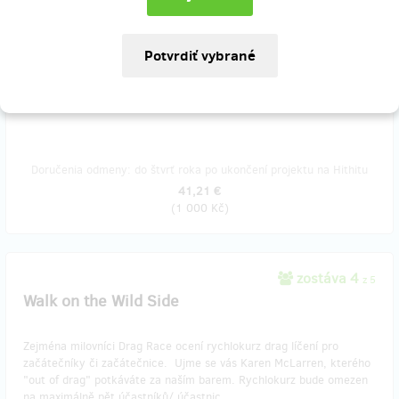
z 25
Degustace rumů nebo whiskey
Ňam. V našem baru máme pečlivě vybrané pití. Nabízíme vám
řízenou degustaci pěti karibských rumů nebo pěti skotských single
malt whisek z naší nabídky.
Doručenia odmeny: do štvrť roka po ukončení projektu na Hithitu
41,21 €
(
1 000 Kč
)
zostáva 4
z 5
Walk on the Wild Side
Zejména milovníci Drag Race ocení rychlokurz drag líčení pro
začátečníky či začátečnice. Ujme se vás Karen McLarren, kterého
"out of drag" potkáváte za naším barem. Rychlokurz bude omezen
na maximálně pět účastníků/ účastnic.