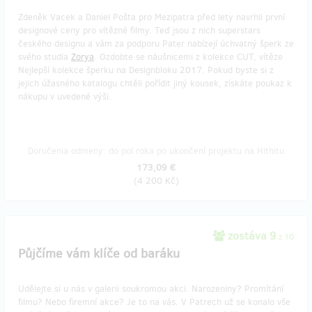
Zdeněk Vacek a Daniel Pošta pro Mezipatra před lety navrhli první
designové ceny pro vítězné filmy. Teď jsou z nich superstars
českého designu a vám za podporu Pater nabízejí úchvatný šperk ze
svého studia
Zorya
. Ozdobte se náušnicemi z kolekce CUT, vítěze
Nejlepší kolekce šperku na Designbloku 2017. Pokud byste si z
jejich úžasného katalogu chtěli pořídit jiný kousek, získáte poukaz k
nákupu v uvedené výši.
Doručenia odmeny: do pol roka po ukončení projektu na Hithitu
173,09 €
(
4 200 Kč
)
zostáva 9
z 10
Půjčíme vám klíče od baráku
Udělejte si u nás v galerii soukromou akci. Narozeniny? Promítání
filmu? Nebo firemní akce? Je to na vás. V Patrech už se konalo vše