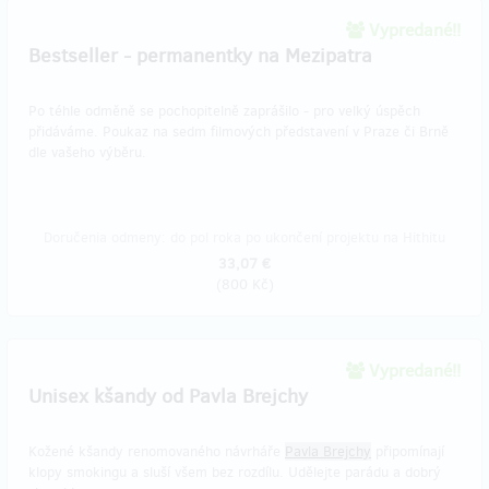
Vypredané!!
Bestseller - permanentky na Mezipatra
Po téhle odměně se pochopitelně zaprášilo - pro velký úspěch
přidáváme. Poukaz na sedm filmových představení v Praze či Brně
dle vašeho výběru.
Doručenia odmeny: do pol roka po ukončení projektu na Hithitu
33,07 €
(
800 Kč
)
Vypredané!!
Unisex kšandy od Pavla Brejchy
Kožené kšandy renomovaného návrháře
Pavla Brejchy
připomínají
klopy smokingu a sluší všem bez rozdílu. Udělejte parádu a dobrý