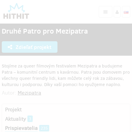
Druhé Patro pro Mezipatra
Zdieľať projekt
Stojíme za queer filmovým festivalem Mezipatra a budujeme
Patra – komunitní centrum s kavárnou. Patra jsou domovem pro
všechny queer friendly lidi, kam můžete celý rok za zábavou,
kulturou i podporou. Díky vaší pomoci ho využijeme naplno.
Autor:
Mezipatra
Projekt
Aktuality
3
Prispievatelia
235