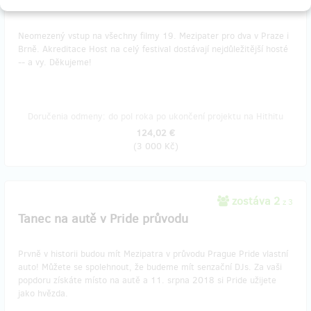
Mezipatra až do dna
Neomezený vstup na všechny filmy 19. Mezipater pro dva v Praze i
Brně. Akreditace Host na celý festival dostávají nejdůležitější hosté
-- a vy. Děkujeme!
Doručenia odmeny: do pol roka po ukončení projektu na Hithitu
124,02 €
(
3 000 Kč
)
zostáva 2
z 3
Tanec na autě v Pride průvodu
Prvně v historii budou mít Mezipatra v průvodu Prague Pride vlastní
auto! Můžete se spolehnout, že budeme mít senzační DJs. Za vaši
popdoru získáte místo na autě a 11. srpna 2018 si Pride užijete
jako hvězda.