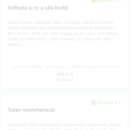
zostáva 5
z 5
Udělejte si to u nás hezký
Dnes uzavřená společnost. Taky vás taková cedulka na dveřích
vašeho oblíbeného baru naštve? Teď ale budete na druhé straně.
Bar v Patrech bude celý večer uzavřen jen pro vás a vaše přátele.
Žádná minimální útrata, žádné korkovné, jen zábava dle vašich
představ.
Doručenia odmeny: do mesiaca po ukončení projektu na Hithitu
330,72 €
(
8 000 Kč
)
zostáva 3
z 5
Token nesmrtelnosti
Nejvtipnější statut na Facebooku upadne brzy v zapomnění, nejlepší