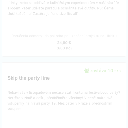
drinky, nebo se oddáváte kulinářským experimentům v naší zástěře
s logem Pater uděláte parádu a ochráníte své outfity. PS: Černá
sluší každému! Zástěra je "one size fits all".
Doručenia odmeny: do pol roka po ukončení projektu na Hithitu
24,80 €
(
600 Kč
)
zostáva 10
z 10
Skip the party line
Nebaví vás v listopadovém nečase stát frontu na festivalovou party?
Netrčte v zimě a dešti, předběhněte všechny! V ceně máte dvě
vstupenky na hlavní párty 19. Mezipater v Praze s přednostním
vstupem.