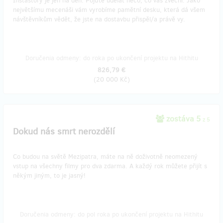
Instastory je jen na den. Pojďte udělat něco, co vás zvěční. Jako
největšímu mecenáši vám vyrobíme pamětní desku, která dá všem
návštěvníkům vědět, že jste na dostavbu přispěl/a právě vy.
Doručenia odmeny: do roka po ukončení projektu na Hithitu
826,79 €
(
20 000 Kč
)
zostáva 5
z 5
Dokud nás smrt nerozdělí
Co budou na světě Mezipatra, máte na ně doživotně neomezený
vstup na všechny filmy pro dva zdarma. A každý rok můžete přijít s
někým jiným, to je jasný!
Doručenia odmeny: do pol roka po ukončení projektu na Hithitu