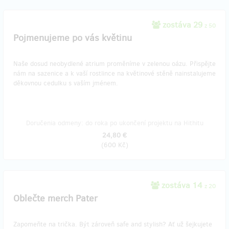
zostáva 29
z 50
Pojmenujeme po vás květinu
Naše dosud neobydlené atrium proměníme v zelenou oázu. Přispějte
nám na sazenice a k vaší rostlince na květinové stěně nainstalujeme
děkovnou cedulku s vaším jménem.
Doručenia odmeny: do roka po ukončení projektu na Hithitu
24,80 €
(
600 Kč
)
zostáva 14
z 20
Oblečte merch Pater
Zapomeňte na trička. Být zároveň safe and stylish? Ať už šejkujete