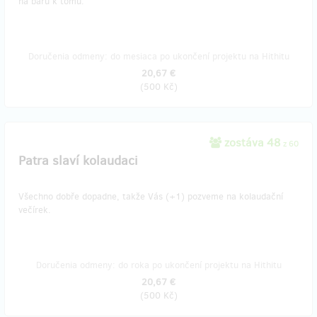
na baru k tomu.
Doručenia odmeny: do mesiaca po ukončení projektu na Hithitu
20,67 €
(
500 Kč
)
zostáva 48
z 60
Patra slaví kolaudaci
Všechno dobře dopadne, takže Vás (+1) pozveme na kolaudační
večírek.
Doručenia odmeny: do roka po ukončení projektu na Hithitu
20,67 €
(
500 Kč
)