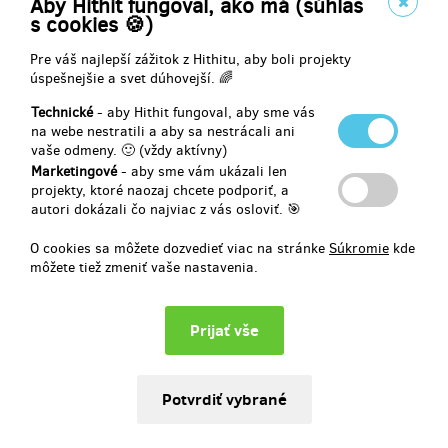
Aby Hithit fungoval, ako má (súhlas
(
1 000 Kč
)
s cookies 🍪)
Pre váš najlepší zážitok z Hithitu, aby boli projekty
úspešnejšie a svet dúhovejší. 🌈
zostáva 4
z 5
Technické
- aby Hithit fungoval, aby sme vás
Walk on the Wild Side
na webe nestratili a aby sa nestrácali ani
vaše odmeny. 🙂 (vždy aktívny)
Zejména milovníci Drag Race ocení rychlokurz drag líčení pro
Marketingové
- aby sme vám ukázali len
začátečníky či začátečnice. Ujme se vás Karen McLarren, kterého
projekty, ktoré naozaj chcete podporiť, a
"out of drag" potkáváte za naším barem. Rychlokurz bude omezen
autori dokázali čo najviac z vás osloviť. 🎯
na maximálně pět účastníků/ účastnic.
O cookies sa môžete dozvedieť viac na stránke
Súkromie
kde
môžete tiež zmeniť vaše nastavenia.
Doručenia odmeny: do štvrť roka po ukončení projektu na Hithitu
82,68 €
(
2 000 Kč
)
zostáva 2
z 5