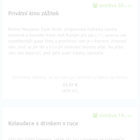
zostáva 50
z 60
Privátní kino zážitek
Ředitel Mezipater Pavel Bicek, programová ředitelka Sandra
Hezinová a manažer Pater Aleš Rumpel pro vás (+1) vyberou své
nejoblíbenější queer filmy a promítnou vám je v Patrech. Prozradí
vám, proč se jim líbí a o co při sledování nesmíte přijít. Na přání
vám rádi doporučí, jaké další queer klasiky nakoukat.
Doručenia odmeny: do pol roka po ukončení projektu na Hithitu
33,07 €
(
800 Kč
)
zostáva 19
z 30
Kolaudace s drinkem v ruce
Všechno dobře dopadne, takže vás (+1) pozveme na kolaudační