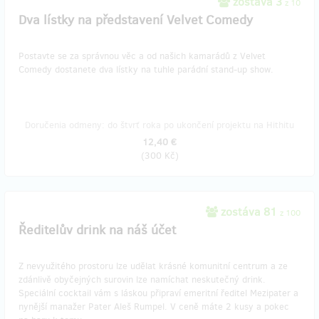
zostáva 3
z 10
Dva lístky na představení Velvet Comedy
Postavte se za správnou věc a od našich kamarádů z Velvet
Comedy dostanete dva lístky na tuhle parádní stand-up show.
Doručenia odmeny: do štvrť roka po ukončení projektu na Hithitu
12,40 €
(
300 Kč
)
zostáva 81
z 100
Ředitelův drink na náš účet
Z nevyužitého prostoru lze udělat krásné komunitní centrum a ze
zdánlivě obyčejných surovin lze namíchat neskutečný drink.
Speciální cocktail vám s láskou připraví emeritní ředitel Mezipater a
nynější manažer Pater Aleš Rumpel. V ceně máte 2 kusy a pokec