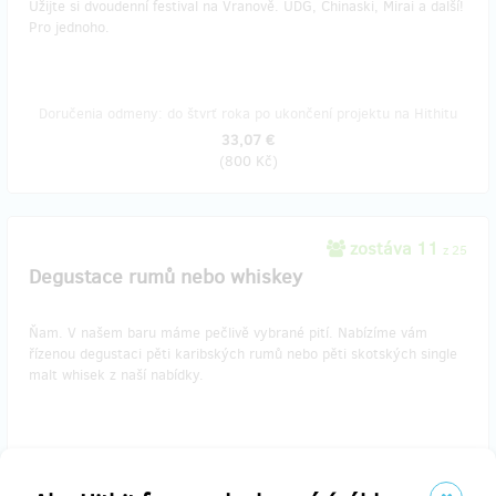
Užijte si dvoudenní festival na Vranově. UDG, Chinaski, Mirai a další!
Pro jednoho.
Doručenia odmeny: do štvrť roka po ukončení projektu na Hithitu
33,07 €
(
800 Kč
)
zostáva 11
z 25
Degustace rumů nebo whiskey
Ňam. V našem baru máme pečlivě vybrané pití. Nabízíme vám
řízenou degustaci pěti karibských rumů nebo pěti skotských single
malt whisek z naší nabídky.
Doručenia odmeny: do štvrť roka po ukončení projektu na Hithitu
41,34 €