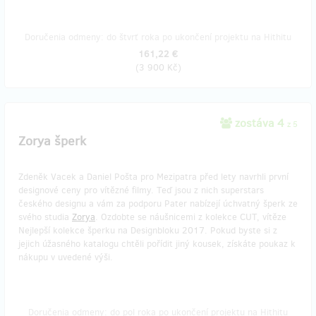
Doručenia odmeny: do štvrť roka po ukončení projektu na Hithitu
161,22 €
(
3 900 Kč
)
zostáva 4
z 5
Zorya šperk
Zdeněk Vacek a Daniel Pošta pro Mezipatra před lety navrhli první
designové ceny pro vítězné filmy. Teď jsou z nich superstars
českého designu a vám za podporu Pater nabízejí úchvatný šperk ze
svého studia
Zorya
. Ozdobte se náušnicemi z kolekce CUT, vítěze
Nejlepší kolekce šperku na Designbloku 2017. Pokud byste si z
jejich úžasného katalogu chtěli pořídit jiný kousek, získáte poukaz k
nákupu v uvedené výši.
Doručenia odmeny: do pol roka po ukončení projektu na Hithitu