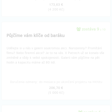
173,63 €
(
4 200 Kč
)
zostáva 9
z 10
Půjčíme vám klíče od baráku
Udělejte si u nás v galerii soukromou akci. Narozeniny? Promítání
filmu? Nebo firemní akce? Je to na vás. V Patrech už se konalo vše
zmíněné a vždy k velké spokojenosti. Galerii vám půjčíme na pět
hodin a kapacitu máme až 80 lidí.
Doručenia odmeny: do mesiaca po ukončení projektu na Hithitu
206,70 €
(
5 000 Kč
)