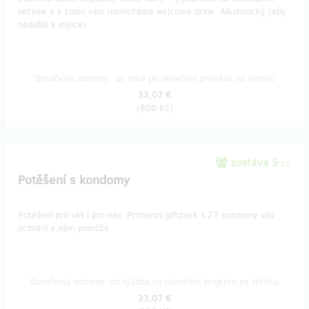
večírek a k tomu vám namícháme welcome drink. Alkoholický (aby
nedošlo k mýlce).
Doručenia odmeny: do roka po ukončení projektu na Hithitu
33,07 €
(
800 Kč
)
zostáva 5
z 5
Potěšení s kondomy
Potěšení pro vás i pro nás. Primeros giftpack s 27 kondomy vás
ochrání a nám pomůže.
Doručenia odmeny: do týždňa po ukončení projektu na Hithitu
33,07 €