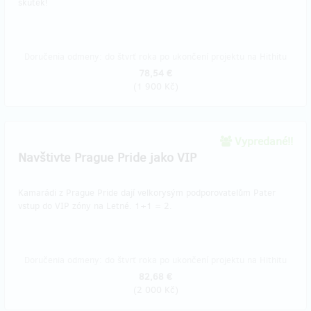
skutek!
Doručenia odmeny: do štvrť roka po ukončení projektu na Hithitu
78,54 €
(
1 900 Kč
)
Vypredané!!
Navštivte Prague Pride jako VIP
Kamarádi z Prague Pride dají velkorysým podporovatelům Pater
vstup do VIP zóny na Letné. 1+1 = 2.
Doručenia odmeny: do štvrť roka po ukončení projektu na Hithitu
82,68 €
(
2 000 Kč
)