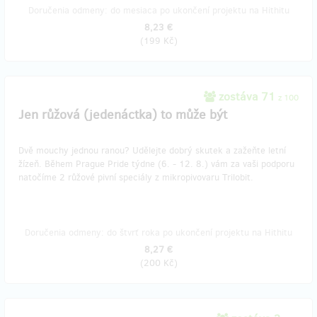
Doručenia odmeny: do mesiaca po ukončení projektu na Hithitu
8,23 €
(
199 Kč
)
zostáva 71
z 100
Jen růžová (jedenáctka) to může být
Dvě mouchy jednou ranou? Udělejte dobrý skutek a zažeňte letní
žízeň. Během Prague Pride týdne (6. - 12. 8.) vám za vaši podporu
natočíme 2 růžové pivní speciály z mikropivovaru Trilobit.
Doručenia odmeny: do štvrť roka po ukončení projektu na Hithitu
8,27 €
(
200 Kč
)