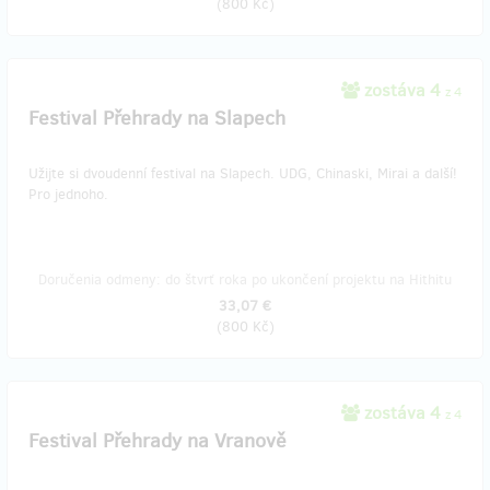
(
800 Kč
)
zostáva 4
z 4
Festival Přehrady na Slapech
Užijte si dvoudenní festival na Slapech. UDG, Chinaski, Mirai a další!
Pro jednoho.
Doručenia odmeny: do štvrť roka po ukončení projektu na Hithitu
33,07 €
(
800 Kč
)
zostáva 4
z 4
Festival Přehrady na Vranově