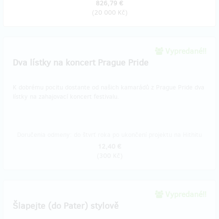
826,79 €
(
20 000 Kč
)
Vypredané!!
Dva lístky na koncert Prague Pride
K dobrému pocitu dostante od našich kamarádů z Prague Pride dva
lístky na zahajovací koncert festivalu.
Doručenia odmeny: do štvrť roka po ukončení projektu na Hithitu
12,40 €
(
300 Kč
)
Vypredané!!
Šlapejte (do Pater) stylově