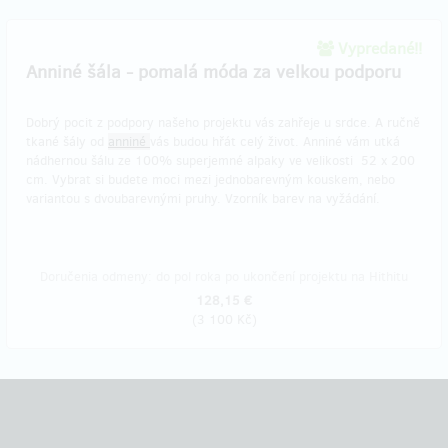
Vypredané!!
Anniné šála - pomalá móda za velkou podporu
Dobrý pocit z podpory našeho projektu vás zahřeje u srdce. A ručně
tkané šály od
anniné
vás budou hřát celý život. Anniné vám utká
nádhernou šálu ze 100% superjemné alpaky ve velikosti 52 x 200
cm. Vybrat si budete moci mezi jednobarevným kouskem, nebo
variantou s dvoubarevnými pruhy. Vzorník barev na vyžádání.
Doručenia odmeny: do pol roka po ukončení projektu na Hithitu
128,15 €
(
3 100 Kč
)