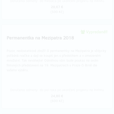
Doručenia odmeny: do mesiaca po ukončení projektu na Hithitu
20,67 €
(
500 Kč
)
Vypredané!!
Permanentka na Mezipatra 2018
Pozor, nedostatkové zboží! O permanentky na Mezipatra je vždycky
pořádná rvačka a dají se koupit jen s předstihem a v omezeném
množství. Tak neváhejte! Odměnou vám bude poukaz na sedm
filmových představení na 19. Mezipatrech v Praze či Brně dle
vašeho výběru.
Doručenia odmeny: do pol roka po ukončení projektu na Hithitu
24,80 €
(
600 Kč
)