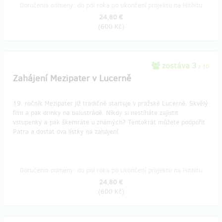
Doručenia odmeny: do pol roka po ukončení projektu na Hithitu
24,80 €
(
600 Kč
)
zostáva 3
z 10
Zahájení Mezipater v Lucerně
19. ročník Mezipater již tradičně startuje v pražské Lucerně. Skvělý
film a pak drinky na balustrádě. Nikdy si nestíháte zajistit
vstupenky a pak škemráte u známých? Tentokrát můžete podpořit
Patra a dostat dva lístky na zahájení.
Doručenia odmeny: do pol roka po ukončení projektu na Hithitu
24,80 €
(
600 Kč
)