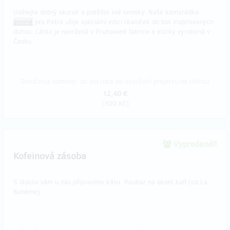
Udělejte dobrý skutek a potěšte své tenisky. Naše kamarádka
anniné
pro Patra ušije speciální edici tkaniček do bot inspirovaných
duhou. Látka je navržená v Pruhované fabrice a eticky vyrobená v
Česku.
Doručenia odmeny: do pol roka po ukončení projektu na Hithitu
12,40 €
(
300 Kč
)
Vypredané!!
Kofeinová zásoba
S láskou vám u nás připravíme kávu. Poukaz na deset kafí (od La
Bohéme).