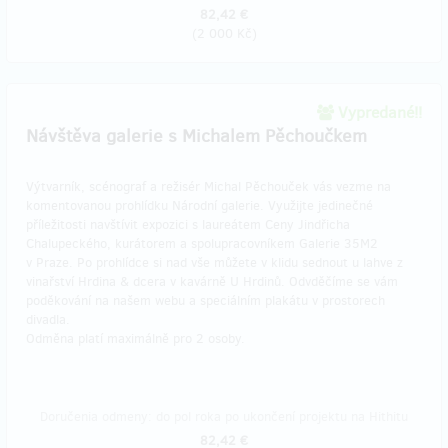
82,42 €
(
2 000 Kč
)
Vypredané!!
Návštěva galerie s Michalem Pěchoučkem
Výtvarník, scénograf a režisér Michal Pěchouček vás vezme na
komentovanou prohlídku Národní galerie. Využijte jedinečné
příležitosti navštívit expozici s laureátem Ceny Jindřicha
Chalupeckého, kurátorem a spolupracovníkem Galerie 35M2
v Praze. Po prohlídce si nad vše můžete v klidu sednout u lahve z
vinařství Hrdina & dcera v kavárně U Hrdinů. Odvděčíme se vám
poděkování na našem webu a speciálním plakátu v prostorech
divadla.
Odměna platí maximálně pro 2 osoby.
Doručenia odmeny: do pol roka po ukončení projektu na Hithitu
82,42 €