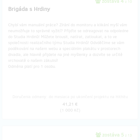
zostáva 4
z 10
Brigáda s Hrdiny
Chybí vám manuální práce? Zírání do monitoru a klikání myší vám
neumožňuje to správné vyžití? Přijďte se odreagovat na odpoledne
do Studia Hrdinů! Můžete brousit, natírat, zatloukat, a to ve
společnosti realizačního týmu Studia Hrdinů! Odvděčíme se vám
poděkování na našem webu a speciálním plakátu v prostorech
divadla, ale hlavně přijdete na jiné myšlenky a dozvíte se určitě
vrchovatě o našem zákulisí!
Odměna platí pro 1 osobu.
Doručenia odmeny: do mesiaca po ukončení projektu na Hithitu
41,21 €
(
1 000 Kč
)
zostáva 5
z 13