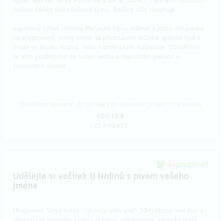
společnost režisérky Polívkové a dle aktuálních časových možností i
dalších členek inscenačního týmu. Balíček dále obsahuje
signovaný výtisk románu Macocha Petry Hůlové a jednu vstupenku
na představení. Volný vstup na představení můžete uplatnit buď v
Praze ve Studiu Hrdinů, nebo v brněnském HaDivadle. Odvděčíme
se vám poděkování na našem webu a speciálním plakátu v
prostorech divadla.
Doručenia odmeny: do pol roka po ukončení projektu na Hithitu
107,15 €
(
2 600 Kč
)
Vypredané!!
Udělejte si večírek U Hrdinů s pivem vašeho
jména
Minipivovar Slepý krtek, Ujkovice vám uvaří 30-ti litrový sud piva s
příchutí dle vlastního výběru (kávový, medovinový, klasický ležák