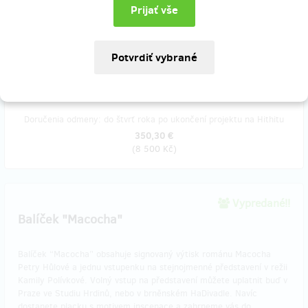
práci našim technikům, ale zlepšilo i váš divadelní
zážitek. Odvděčíme se vám plackou dle vašeho výběru a
samozřejmě vás zahrneme do poděkování na našem webu a
speciálním plakátu v prostorech divadla, ale především budete mít
prakťák nesoucí vaše jméno. Pozveme vás na slavností křest pódia
a budete mezi prvními, kteří se po něm projdou.
Doručenia odmeny: do štvrť roka po ukončení projektu na Hithitu
350,30 €
(
8 500 Kč
)
Vypredané!!
Balíček "Macocha"
Balíček “Macocha” obsahuje signovaný výtisk románu Macocha
Petry Hůlové a jednu vstupenku na stejnojmenné představení v režii
Kamily Polívkové. Volný vstup na představení můžete uplatnit buď v
Praze ve Studiu Hrdinů, nebo v brněnském HaDivadle. Navíc
dostanete placku s motivem inscenace a zahrneme vás do