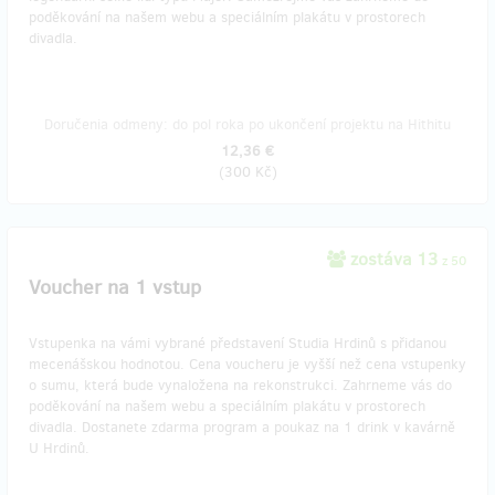
poděkování na našem webu a speciálním plakátu v prostorech
divadla.
Doručenia odmeny: do pol roka po ukončení projektu na Hithitu
12,36 €
(
300 Kč
)
zostáva 13
z 50
Voucher na 1 vstup
Vstupenka na vámi vybrané představení Studia Hrdinů s přidanou
mecenášskou hodnotou. Cena voucheru je vyšší než cena vstupenky
o sumu, která bude vynaložena na rekonstrukci. Zahrneme vás do
poděkování na našem webu a speciálním plakátu v prostorech
divadla. Dostanete zdarma program a poukaz na 1 drink v kavárně
U Hrdinů.