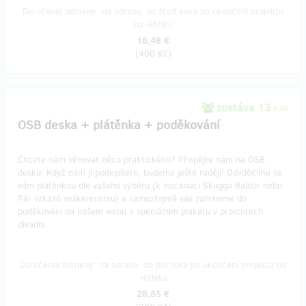
Doručenia odmeny: na adresu, do štvrť roka po ukončení projektu
na Hithitu
16,48 €
(
400 Kč
)
zostáva 13
z 30
OSB deska + plátěnka + poděkování
Chcete nám věnovat něco praktického? Přispějte nám na OSB
desku! Když nám jí podepíšete, budeme ještě raději! Odvděčíme se
vám plátěnkou dle vašeho výběru (k inscenaci Skugga Baldur nebo
Pár vzkazů veškerenstvu) a samozřejmě vás zahrneme do
poděkování na našem webu a speciálním plakátu v prostorech
divadla.
Doručenia odmeny: na adresu, do pol roka po ukončení projektu na
Hithitu
28,85 €