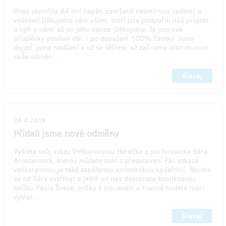
Dnes skončilo 44 dní napětí završené nesmírnou radostí a
vděkem! Děkujeme vám všem, kteří jste podpořili náš projekt
a byli s námi až do jeho konce. Děkujeme, že jste své
příspěvky posílali dál, i po dosažení 100% částky. Jsme
dojatí, jsme nadšení a už se těšíme, až začneme distribuovat
vaše odměn…
Viacej
24.4.2018
Přidali jsme nové odměny
Vyšlete svůj vzkaz Veškerenstvu Herečka a performerka Sára
Arnsteinová, kterou můžete znát z představení Pár vzkazů
veškerenstvu je také zapálenou amatérskou kadeřnicí. Nechte
se od Sáry ostříhat a ještě od nás dostanete komiksovou
knížku Pavla Švece, tričko k inscenaci a hlavně budete moci
vyslat…
Viacej