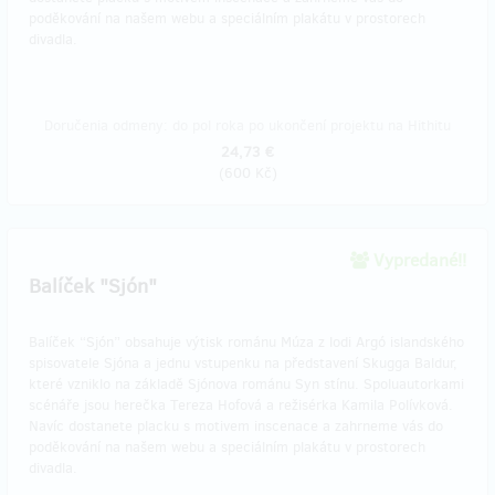
poděkování na našem webu a speciálním plakátu v prostorech
divadla.
Doručenia odmeny: do pol roka po ukončení projektu na Hithitu
24,73 €
(
600 Kč
)
Vypredané!!
Balíček "Sjón"
Balíček “Sjón” obsahuje výtisk románu Múza z lodi Argó islandského
spisovatele Sjóna a jednu vstupenku na představení Skugga Baldur,
které vzniklo na základě Sjónova románu Syn stínu. Spoluautorkami
scénáře jsou herečka Tereza Hofová a režisérka Kamila Polívková.
Navíc dostanete placku s motivem inscenace a zahrneme vás do
poděkování na našem webu a speciálním plakátu v prostorech
divadla.