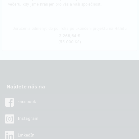
večeru, kdy jsme hráli jen pro vás a vaši společnost.
Doručenia odmeny: do pol roka po ukončení projektu na Hithitu
2 266,64 €
(
55 000 Kč
)
Najdete nás na
Facebook
Instagram
LinkedIn