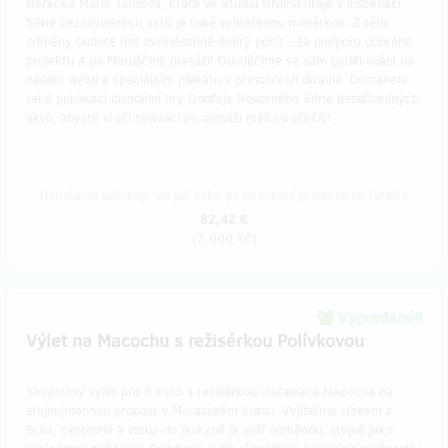
Herečka Marie Jansová, která ve Studiu Hrdinů hraje v inscenaci
Série bezdůvodných aktů je také vyhlášenou masérkou. Z této
odměny budete mít dvojnásobně dobrý pocit - za podporu dobrého
projektu a po Maruščině masáži! Odvděčíme se vám poděkování na
našem webu a speciálním plakátu v prostorech divadla. Dostanete
také publikaci divadelní hry Ondřeje Novotného Série bezdůvodných
aktů, abyste si při relaxaci po masáži měli co přečíst
Doručenia odmeny: do pol roka po ukončení projektu na Hithitu
82,42 €
(
2 000 Kč
)
Vypredané!!
Výlet na Macochu s režisérkou Polívkovou
Skupinový výlet pro 6 osob s režisérkou inscenace Macocha na
stejnojmennou propast v Moravském krasu. Vyjíždíme vlakem z
Brna, cestovné a vstup do jeskyně je vaší odměnou, stejně jako