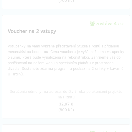
(
700 Kč
)
zostáva 4
z 50
Voucher na 2 vstupy
Vstupenky na vámi vybrané představení Studia Hrdinů s přidanou
mecenášskou hodnotou. Cena voucheru je vyšší než cena vstupenky
o sumu, která bude vynaložena na rekonstrukci. Zahrneme vás do
poděkování na našem webu a speciálním plakátu v prostorech
divadla. Dostanete zdarma program a poukaz na 2 drinky v kavárně
U Hrdinů.
Doručenia odmeny: na adresu, do štvrť roka po ukončení projektu
na Hithitu
32,97 €
(
800 Kč
)