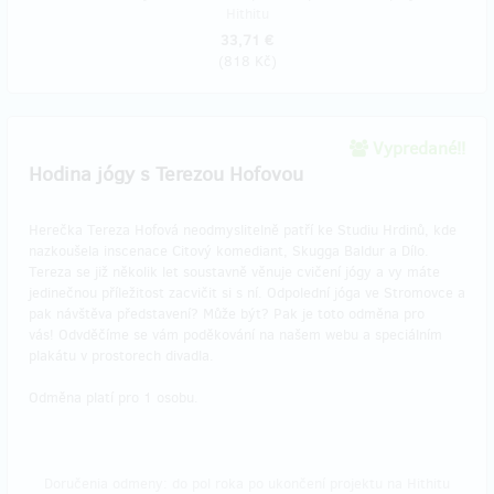
Hithitu
33,71 €
(
818 Kč
)
Vypredané!!
Hodina jógy s Terezou Hofovou
Herečka Tereza Hofová neodmyslitelně patří ke Studiu Hrdinů, kde
nazkoušela inscenace Citový komediant, Skugga Baldur a Dílo.
Tereza se již několik let soustavně věnuje cvičení jógy a vy máte
jedinečnou příležitost zacvičit si s ní. Odpolední jóga ve Stromovce a
pak návštěva představení? Může být? Pak je toto odměna pro
vás! Odvděčíme se vám poděkování na našem webu a speciálním
plakátu v prostorech divadla.
Odměna platí pro 1 osobu.
Doručenia odmeny: do pol roka po ukončení projektu na Hithitu