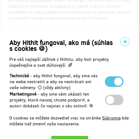
ale velmi pravděpodobně s námi vycestuje i na festival Norma, který
každoročně pořádáme ve spolupráci s galerií PLATO v Ostravě.
Odvděčíme se vám poděkování na našem webu a speciálním plakátu
v prostorech divadla a permanentkou na letošní festival.
Aby Hithit fungoval, ako má (súhlas
Doručenia odmeny: do štvrť roka po ukončení projektu na Hithitu
s cookies 🍪)
140,45 €
(
3 408 Kč
)
Pre váš najlepší zážitok z Hithitu, aby boli projekty
úspešnejšie a svet dúhovejší. 🌈
Technické
- aby Hithit fungoval, aby sme vás
zostáva 35
z 40
na webe nestratili a aby sa nestrácali ani
Prakťák co znamená svět
vaše odmeny. 🙂 (vždy aktívny)
Marketingové
- aby sme vám ukázali len
projekty, ktoré naozaj chcete podporiť, a
Přispějte nám na praktikáblový modul, z kterého postavíme nové
autori dokázali čo najviac z vás osloviť. 🎯
jeviště! Pro výstavbu nového demontovatelného podia potřebujeme
40 praktikáblových modulů, z nichž každý ponese jméno svého
O cookies sa môžete dozvedieť viac na stránke
Súkromie
kde
dárce. Nové jeviště je pro naše účinkující naprosto zásadní změnou,
môžete tiež zmeniť vaše nastavenia.
ale nejen pro ně, protože na vydrolené jeviště se během představení
díváte právě vy. Nové jeviště by svou stavbou výrazně usnadnilo