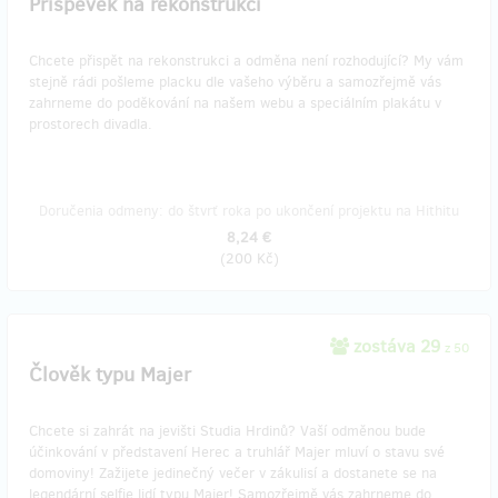
Příspěvek na rekonstrukci
Chcete přispět na rekonstrukci a odměna není rozhodující? My vám
stejně rádi pošleme placku dle vašeho výběru a samozřejmě vás
zahrneme do poděkování na našem webu a speciálním plakátu v
prostorech divadla.
Doručenia odmeny: do štvrť roka po ukončení projektu na Hithitu
8,24 €
(
200 Kč
)
zostáva 29
z 50
Člověk typu Majer
Chcete si zahrát na jevišti Studia Hrdinů? Vaší odměnou bude
účinkování v představení Herec a truhlář Majer mluví o stavu své
domoviny! Zažijete jedinečný večer v zákulisí a dostanete se na
legendární selfie lidí typu Majer! Samozřejmě vás zahrneme do