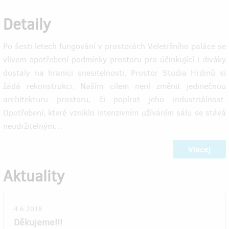
Detaily
Po šesti letech fungování v prostorách Veletržního paláce se
vlivem opotřebení podmínky prostoru pro účinkující i diváky
dostaly na hranici snesitelnosti. Prostor Studia Hrdinů si
žádá rekonstrukci. Naším cílem není změnit jedinečnou
architekturu prostoru, či popírat jeho industriálnost.
Opotřebení, které vzniklo intenzivním užíváním sálu se stává
neudržitelným…
Viacej
Aktuality
4.6.2018
Děkujeme!!!