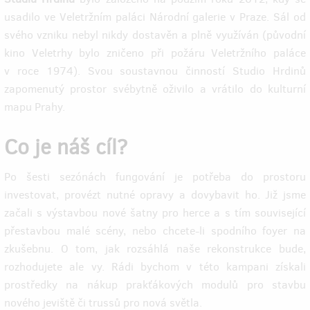
usadilo ve Veletržním paláci Národní galerie v Praze. Sál od
svého vzniku nebyl nikdy dostavěn a plně využíván (původní
kino Veletrhy bylo zničeno při požáru Veletržního paláce
v roce 1974). Svou soustavnou činností Studio Hrdinů
zapomenutý prostor svébytně oživilo a vrátilo do kulturní
mapu Prahy.
Co je náš cíl?
Po šesti sezónách fungování je potřeba do prostoru
investovat, provézt nutné opravy a dovybavit ho. Již jsme
začali s výstavbou nové šatny pro herce a s tím související
přestavbou malé scény, nebo chcete-li spodního foyer na
zkušebnu. O tom, jak rozsáhlá naše rekonstrukce bude,
rozhodujete ale vy. Rádi bychom v této kampani získali
prostředky na nákup prakťákových modulů pro stavbu
nového jeviště či trussů pro nová světla.