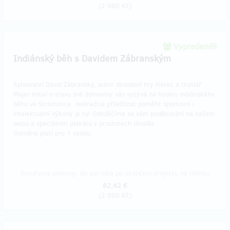
(
2 000 Kč
)
Vypredané!!
Indiánský běh s Davidem Zábranským
Spisovatel David Zábranský, autor divadelní hry Herec a truhlář
Majer mluví o stavu své domoviny vás vyzývá na hodinu indiánského
běhu ve Stromovce. Jedinečná příležitost poměřit sportovní i
intelektuální výkony je tu! Odvděčíme se vám poděkování na našem
webu a speciálním plakátu v prostorech divadla.
Odměna platí pro 1 osobu.
Doručenia odmeny: do pol roka po ukončení projektu na Hithitu
82,42 €
(
2 000 Kč
)