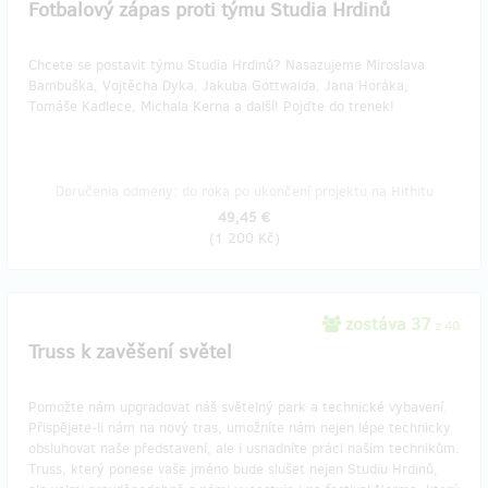
Fotbalový zápas proti týmu Studia Hrdinů
Chcete se postavit týmu Studia Hrdinů? Nasazujeme Miroslava
Bambuška, Vojtěcha Dyka, Jakuba Gottwalda, Jana Horáka,
Tomáše Kadlece, Michala Kerna a další! Pojďte do trenek!
Doručenia odmeny: do roka po ukončení projektu na Hithitu
49,45 €
(
1 200 Kč
)
zostáva 37
z 40
Truss k zavěšení světel
Pomožte nám upgradovat náš světelný park a technické vybavení.
Přispějete-li nám na nový tras, umožníte nám nejen lépe technicky
obsluhovat naše představení, ale i usnadníte práci našim technikům.
Truss, který ponese vaše jméno bude slušet nejen Studiu Hrdinů,