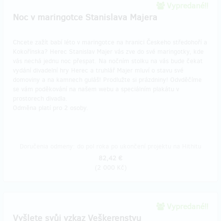
Vypredané!!
Noc v maringotce Stanislava Majera
Chcete zažít babí léto v maringotce na hranici Českeho středohoří a
Kokořínska? Herec Stanislav Majer vás zve do své maringotky, kde
vás nechá jednu noc přespat. Na nočním stolku na vás bude čekat
vydání divadelní hry Herec a truhlář Majer mluví o stavu své
domoviny a na kamnech guláš! Prodlužte si prázdniny! Odvděčíme
se vám poděkování na našem webu a speciálním plakátu v
prostorech divadla.
Odměna platí pro 2 osoby.
Doručenia odmeny: do pol roka po ukončení projektu na Hithitu
82,42 €
(
2 000 Kč
)
Vypredané!!
Vyšlete svůj vzkaz Veškerenstvu