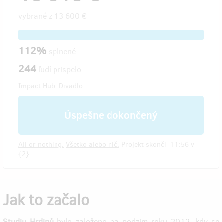
vybrané z
13 600 €
112%
splnené
244
ľudí prispelo
Impact Hub
,
Divadlo
Úspešne dokončený
All or nothing.
Všetko alebo nič.
Projekt skončil 11:56 v
{2}.
Jak to začalo
Studiu Hrdinů
bylo založeno na podzim roku 2012, kdy se