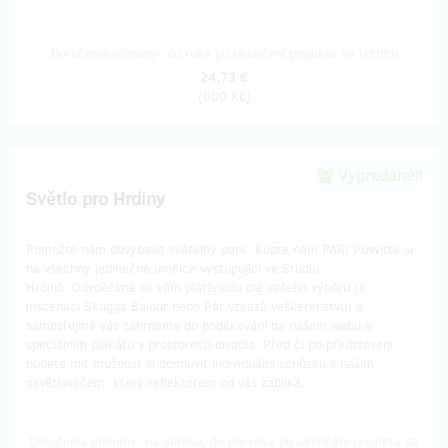
Doručenia odmeny: do roka po ukončení projektu na Hithitu
24,73 €
(
600 Kč
)
Vypredané!!
Světlo pro Hrdiny
Pomožte nám dovybavit světelný park. Kupte nám PAR! Posviťte si
na všechny jedinečné umělce vystupující ve Studiu
Hrdinů. Odvděčíme se vám plátěnkou dle vašeho výběru (k
inscenaci Skugga Baldur nebo Pár vzkazů veškerenstvu) a
samozřejmě vás zahrneme do poděkování na našem webu a
speciálním plakátu v prostorech divadla. Před či po představení
budete mít možnost si domluvit individuální schůzku s naším
osvětlovačem, který reflektorem od vás zabliká.
Doručenia odmeny: na adresu, do pol roka po ukončení projektu na