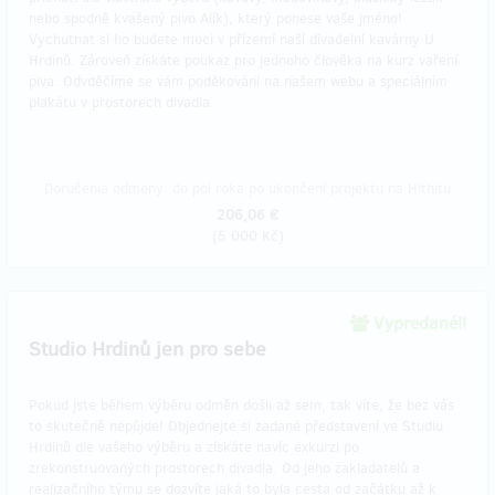
nebo spodně kvašený pivo Alík), který ponese vaše jméno!
Vychutnat si ho budete moci v přízemí naší divadelní kavárny U
Hrdinů. Zároveň získáte poukaz pro jednoho člověka na kurz vaření
piva. Odvděčíme se vám poděkování na našem webu a speciálním
plakátu v prostorech divadla.
Doručenia odmeny: do pol roka po ukončení projektu na Hithitu
206,06 €
(
5 000 Kč
)
Vypredané!!
Studio Hrdinů jen pro sebe
Pokud jste během výběru odměn došli až sem, tak víte, že bez vás
to skutečně nepůjde! Objednejte si zadané představení ve Studiu
Hrdinů dle vašeho výběru a získáte navíc exkurzi po
zrekonstruovaných prostorech divadla. Od jeho zakladatelů a
realizačního týmu se dozvíte jaká to byla cesta od začátku až k