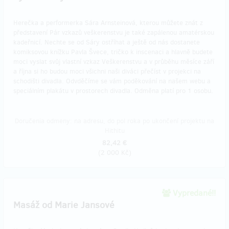
Herečka a performerka Sára Arnsteinová, kterou můžete znát z
představení Pár vzkazů veškerenstvu je také zapálenou amatérskou
kadeřnicí. Nechte se od Sáry ostříhat a ještě od nás dostanete
komiksovou knížku Pavla Švece, tričko k inscenaci a hlavně budete
moci vyslat svůj vlastní vzkaz Veškerenstvu a v průběhu měsíce září
a října si ho budou moci všichni naši diváci přečíst v projekci na
schodišti divadla. Odvděčíme se vám poděkování na našem webu a
speciálním plakátu v prostorech divadla. Odměna platí pro 1 osobu.
Doručenia odmeny: na adresu, do pol roka po ukončení projektu na
Hithitu
82,42 €
(
2 000 Kč
)
Vypredané!!
Masáž od Marie Jansové